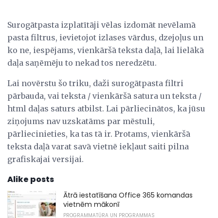
Surogātpasta izplatītāji vēlas izdomāt nevēlamā
pasta filtrus, ievietojot izlases vārdus, dzejoļus un
ko ne, iespējams, vienkāršā teksta daļā, lai lielākā
daļa saņēmēju to nekad tos neredzētu.
Lai novērstu šo triku, daži surogātpasta filtri
pārbauda, ​​vai teksta / vienkāršā satura un teksta /
html daļas saturs atbilst. Lai pārliecinātos, ka jūsu
ziņojums nav uzskatāms par mēstuli,
pārliecinieties, ka tas tā ir. Protams, vienkāršā
teksta daļā varat savā vietnē iekļaut saiti pilna
grafiskajai versijai.
Alike posts
Ātrā iestatīšana Office 365 komandas
vietnēm mākonī
PROGRAMMATŪRA UN PROGRAMMAS