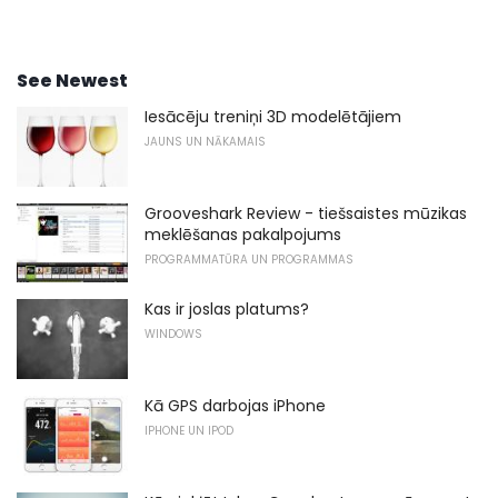
See Newest
Iesācēju treniņi 3D modelētājiem
JAUNS UN NĀKAMAIS
Grooveshark Review - tiešsaistes mūzikas
meklēšanas pakalpojums
PROGRAMMATŪRA UN PROGRAMMAS
Kas ir joslas platums?
WINDOWS
Kā GPS darbojas iPhone
IPHONE UN IPOD