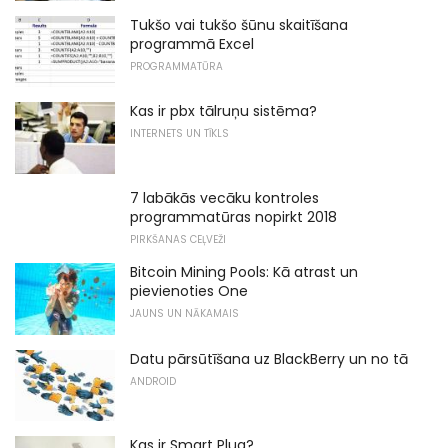
Tukšo vai tukšo šūnu skaitīšana
programmā Excel
PROGRAMMATŪRA
Kas ir pbx tālruņu sistēma?
INTERNETS UN TĪKLS
7 labākās vecāku kontroles
programmatūras nopirkt 2018
PIRKŠANAS CEĻVEŽI
Bitcoin Mining Pools: Kā atrast un
pievienoties One
JAUNS UN NĀKAMAIS
Datu pārsūtīšana uz BlackBerry un no tā
ANDROID
Kas ir Smart Plug?