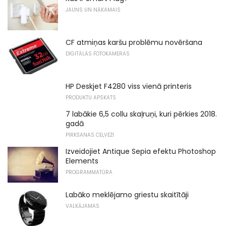
JAUNS UN NĀKAMAIS
CF atmiņas karšu problēmu novēršana
DIGITĀLĀS FOTOKAMERAS
HP Deskjet F4280 viss vienā printeris
PRODUKTU APSKATS
7 labākie 6,5 collu skaļruņi, kuri pērkies 2018.
gadā
PIRKŠANAS CEĻVEŽI
Izveidojiet Antique Sepia efektu Photoshop
Elements
PROGRAMMATŪRA
Labāko meklējamo griestu skaitītāji
VALKĀJAMAS