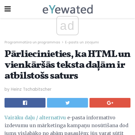
ad
Programmatūra un programmas
E-pasts un ziņojumi
Pārliecinieties, ka HTML un
vienkāršās teksta daļām ir
atbilstošs saturs
by Heinz Tschabitscher
Vairāku daļu / alternatīvu
e-pasta informatīvo
izdevumu un mārketinga kampaņu nosūtīšana dod
jums vislabāko no abām pasaulēm: jūs varat sūtīt