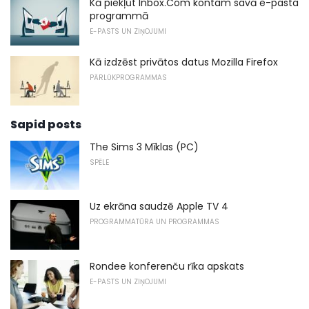
Kā piekļūt Inbox.Com kontam savā e-pasta
programmā
E-PASTS UN ZIŅOJUMI
Kā izdzēst privātos datus Mozilla Firefox
PĀRLŪKPROGRAMMAS
Sapid posts
The Sims 3 Mīklas (PC)
SPĒLE
Uz ekrāna saudzē Apple TV 4
PROGRAMMATŪRA UN PROGRAMMAS
Rondee konferenču rīka apskats
E-PASTS UN ZIŅOJUMI