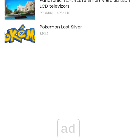
Panasonic TC-L42ET5 Smart Viera 3D LED /
LCD televizors
PRODUKTU APSKATS
Pokemon Lost Silver
SPĒLE
ad