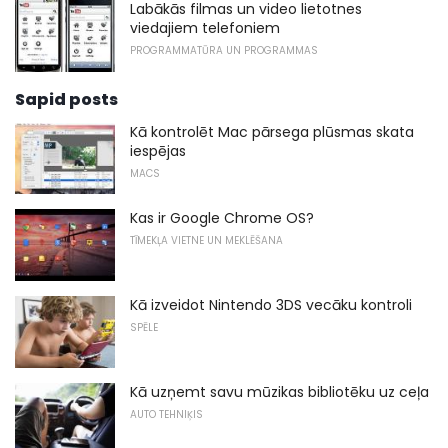
Labākās filmas un video lietotnes
viedajiem telefoniem
PROGRAMMATŪRA UN PROGRAMMAS
Sapid posts
Kā kontrolēt Mac pārsega plūsmas skata
iespējas
MACS
Kas ir Google Chrome OS?
TĪMEKĻA VIETNE UN MEKLĒŠANA
Kā izveidot Nintendo 3DS vecāku kontroli
SPĒLE
Kā uzņemt savu mūzikas bibliotēku uz ceļa
AUTO TEHNIĶIS