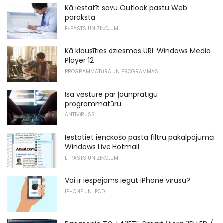
Kā iestatīt savu Outlook pastu Web
parakstā
E-PASTS UN ZIŅOJUMI
Kā klausīties dziesmas URL Windows Media
Player 12
PROGRAMMATŪRA UN PROGRAMMAS
Īsa vēsture par ļaunprātīgu
programmatūru
ANTIVĪRUSS
Iestatiet ienākošo pasta filtru pakalpojumā
Windows Live Hotmail
E-PASTS UN ZIŅOJUMI
Vai ir iespējams iegūt iPhone vīrusu?
IPHONE UN IPOD