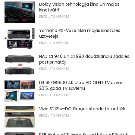
Dolby Vision tehnoloģija kino un mājas
kinoteātrī
PRODUKTU APSKATS
Yamaha RX-V575 tīkla mājas kinozāles
uztvērējs
PRODUKTU APSKATS
NAD CI 940 un CI 980 daudzkanālu sadales
pastiprinātāji
PRODUKTU APSKATS
LG 65EG9600 4K Ultra HD OLED TV uzvar
2015. gada TV šāvienu
PRODUKTU APSKATS
Vizio S2121w-DO Skaņas stenda fotoattēli
PRODUKTU APSKATS
PSB Alpha VS21 VisionSound bāze - Pārskats