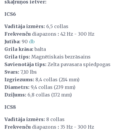
skaļruņos ietver:
ICS6
Vadītāja izmērs:
6,5 collas
Frekvenču
diapazons
:
42 Hz - 300 Hz
Jutība:
90
db
Grila krāsa:
balta
Grila tips:
Magnētiskais bezrāsains
Savienotāja tips:
Zelta pavasara spiedpogas
Svars:
7,10 lbs
Izgriezums:
8,4 collas (214 mm)
Diametrs:
9,4 collas (239 mm)
Dziļums:
6,8 collas (172 mm)
ICS8
Vadītāja izmērs:
8 collas
Frekvenču
diapazons
:
35 Hz - 300 Hz