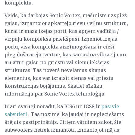
komplektu.
Veids, kā darbojas Sonic Vortex, mašīnists uzspiež
gaisu, izmantojot apkārtējo rievu / vilnu struktūru,
kurai ir maza izejas porti, kas apņem vadītāja /
virpuļu kompleksa priekšpusi. Izņemot izejas
portu, visa komplekta aizzīmogošana ir cieši
pieguļoša ārējā tvertne, kas samazina vibrāciju un
arī attur gaisu no griestu vai sienu iekšējās
struktūras. Tas novērš nevēlamus skaņas
elementus, kas var izraisīt sienas vai griestu
konstrukcijas bojājumus. Skatiet sīkāku
informāciju par Sonic Vortex tehnoloģiju
Ir arī svarīgi norādīt, ka ICS6 un ICS8 ir
pasīvie
sabvūferi
. Tas nozīmē, ka jaudai ir nepieciešams
ārējais pastiprinātājs. Citiem vārdiem sakot, šie
subwoofers netiek izmantoti, izmantojot mājas