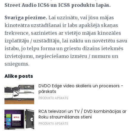
Street Audio ICS6 un ICS8 produktu lapās.
Svarīga piezīme.
Lai uzzinātu, vai jūsu mājas
kinoteātra uzstādīšanai ir labs apakšējā skaņas
frekvence, sazinieties ar vietējo mājas kinozāles
izplatītāju / uzstādītāju, lai nāktu un novērtētu savu
istabu, jo telpu forma un griestu dizains ietekmēs
izvietojumu, nepieciešamo izmēru / numuru un
sniegums.
Alike posts
DVDO Edge video skalieris un procesors -
pārskats
PRODUKTU APSKATS
RCA televizori un TV / DVD kombinācijas ar
Roku straumēšanas stieni
PRODUKTU APSKATS