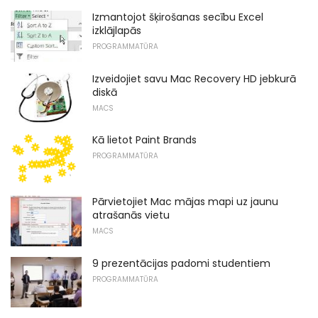
Izmantojot šķirošanas secību Excel
izklājlapās
PROGRAMMATŪRA
Izveidojiet savu Mac Recovery HD jebkurā
diskā
MACS
Kā lietot Paint Brands
PROGRAMMATŪRA
Pārvietojiet Mac mājas mapi uz jaunu
atrašanās vietu
MACS
9 prezentācijas padomi studentiem
PROGRAMMATŪRA