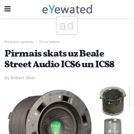
ad
Produktu apskats
TV un teātris
Pirmais skats uz Beale
Street Audio ICS6 un ICS8
by Robert Silva