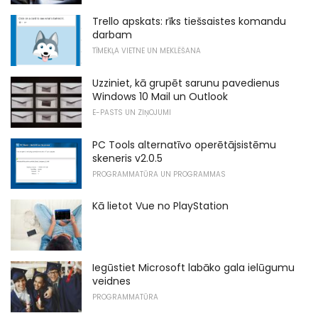
Trello apskats: rīks tiešsaistes komandu
darbam
TĪMEKĻA VIETNE UN MEKLĒŠANA
Uzziniet, kā grupēt sarunu pavedienus
Windows 10 Mail un Outlook
E-PASTS UN ZIŅOJUMI
PC Tools alternatīvo operētājsistēmu
skeneris v2.0.5
PROGRAMMATŪRA UN PROGRAMMAS
Kā lietot Vue no PlayStation
Iegūstiet Microsoft labāko gala ielūgumu
veidnes
PROGRAMMATŪRA