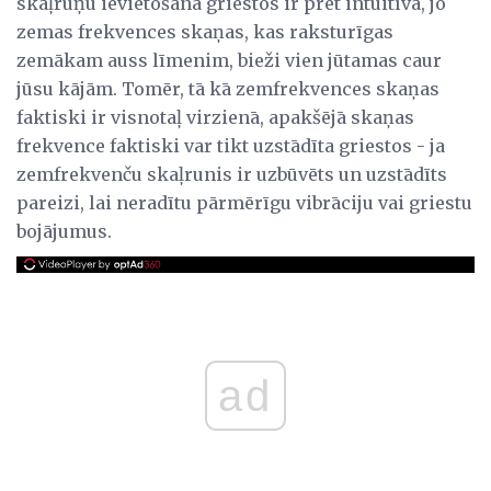
skaļruņu ievietošana griestos ir pret intuitīva, jo
zemas frekvences skaņas, kas raksturīgas
zemākam auss līmenim, bieži vien jūtamas caur
jūsu kājām. Tomēr, tā kā zemfrekvences skaņas
faktiski ir visnotaļ virzienā, apakšējā skaņas
frekvence faktiski var tikt uzstādīta griestos - ja
zemfrekvenču skaļrunis ir uzbūvēts un uzstādīts
pareizi, lai neradītu pārmērīgu vibrāciju vai griestu
bojājumus.
ad