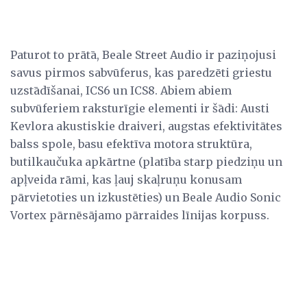
Paturot to prātā, Beale Street Audio ir paziņojusi
savus pirmos sabvūferus, kas paredzēti griestu
uzstādīšanai, ICS6 un ICS8. Abiem abiem
subvūferiem raksturīgie elementi ir šādi: Austi
Kevlora akustiskie draiveri, augstas efektivitātes
balss spole, basu efektīva motora struktūra,
butilkaučuka apkārtne (platība starp piedziņu un
apļveida rāmi, kas ļauj skaļruņu konusam
pārvietoties un izkustēties) un Beale Audio Sonic
Vortex pārnēsājamo pārraides līnijas korpuss.