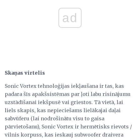
ad
Skaņas virtelis
Sonic Vortex tehnoloģijas iekļaušana ir tas, kas
padara šīs apakšsistēmas par ļoti labu risinājumu
uzstādīšanai iekšpusē vai griestos. Tā vietā, lai
liels skapis, kas nepieciešams lielākajai daļai
sabvūferu (lai nodrošinātu visu to gaisa
pārvietošanu), Sonic Vortex ir hermētisks rievots /
vilnis korpuss, kas ieskauj subwoofer draivera