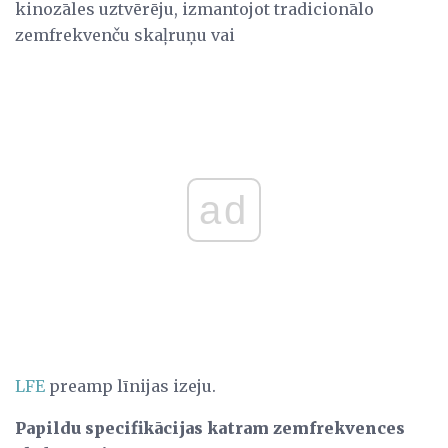
kinozāles uztvērēju, izmantojot tradicionālo
zemfrekvenču skaļruņu vai
ad
LFE
preamp līnijas izeju.
Papildu specifikācijas katram zemfrekvences