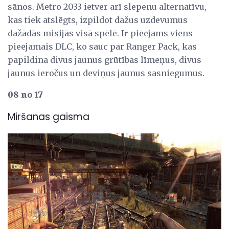
sānos. Metro 2033 ietver arī slepenu alternatīvu,
kas tiek atslēgts, izpildot dažus uzdevumus
dažādās misijās visā spēlē. Ir pieejams viens
pieejamais DLC, ko sauc par Ranger Pack, kas
papildina divus jaunus grūtības līmeņus, divus
jaunus ieročus un deviņus jaunus sasniegumus.
08 no 17
Miršanas gaisma