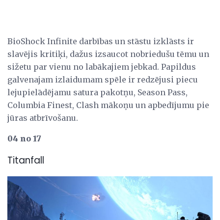
BioShock Infinite darbības un stāstu izklāsts ir
slavējis kritiķi, dažus izsaucot nobriedušu tēmu un
sižetu par vienu no labākajiem jebkad. Papildus
galvenajam izlaidumam spēle ir redzējusi piecu
lejupielādējamu satura pakotņu, Season Pass,
Columbia Finest, Clash mākoņu un apbedījumu pie
jūras atbrīvošanu.
04 no 17
Titanfall