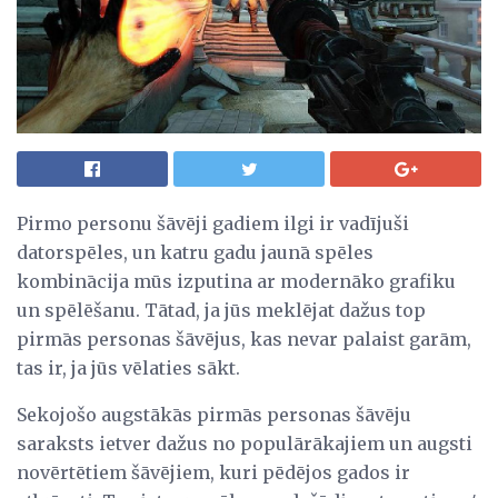
Pirmo personu šāvēji gadiem ilgi ir vadījuši
datorspēles, un katru gadu jaunā spēles
kombinācija mūs izputina ar modernāko grafiku
un spēlēšanu. Tātad, ja jūs meklējat dažus top
pirmās personas šāvējus, kas nevar palaist garām,
tas ir, ja jūs vēlaties sākt.
Sekojošo augstākās pirmās personas šāvēju
saraksts ietver dažus no populārākajiem un augsti
novērtētiem šāvējiem, kuri pēdējos gados ir