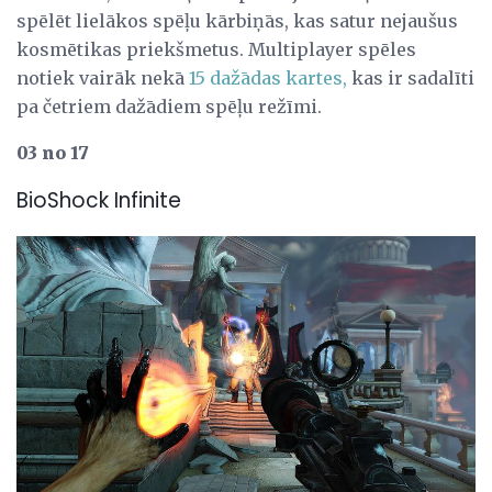
spēlēt lielākos spēļu kārbiņās, kas satur nejaušus
kosmētikas priekšmetus. Multiplayer spēles
notiek vairāk nekā
15 dažādas kartes,
kas ir sadalīti
pa četriem dažādiem spēļu režīmi.
03 no 17
BioShock Infinite