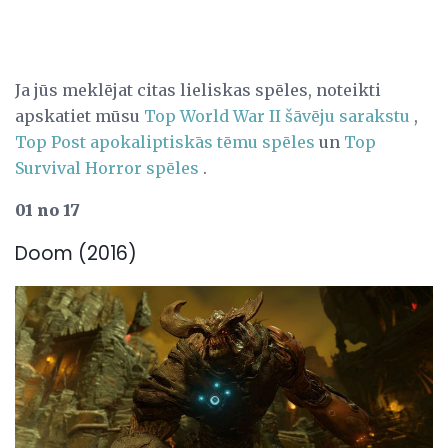
Ja jūs meklējat citas lieliskas spēles, noteikti
apskatiet mūsu
Top World War II šāvēju sarakstu
,
Top Post apokaliptiskās tēmu spēles
un
Top
Survival Horror spēles
.
01 no 17
Doom (2016)