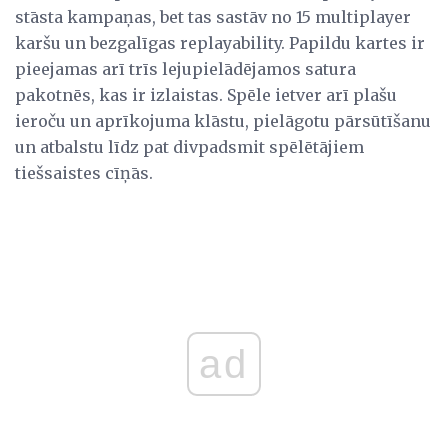
stāsta kampaņas, bet tas sastāv no 15 multiplayer
karšu un bezgalīgas replayability. Papildu kartes ir
pieejamas arī trīs lejupielādējamos satura
pakotnēs, kas ir izlaistas. Spēle ietver arī plašu
ieroču un aprīkojuma klāstu, pielāgotu pārsūtīšanu
un atbalstu līdz pat divpadsmit spēlētājiem
tiešsaistes cīņās.
ad