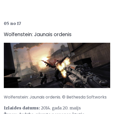
05 no 17
Wolfenstein: Jaunais ordenis
Wolfenstein: Jaunais ordenis. © Bethesda Softworks
Izlaides datums:
2014. gada 20. maijs