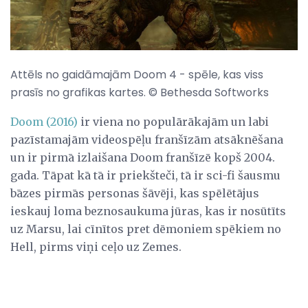
Attēls no gaidāmajām Doom 4 - spēle, kas viss
prasīs no grafikas kartes. © Bethesda Softworks
Doom (2016)
ir viena no populārākajām un labi
pazīstamajām videospēļu franšīzām atsāknēšana
un ir pirmā izlaišana Doom franšīzē kopš 2004.
gada. Tāpat kā tā ir priekšteči, tā ir sci-fi šausmu
bāzes pirmās personas šāvēji, kas spēlētājus
ieskauj loma beznosaukuma jūras, kas ir nosūtīts
uz Marsu, lai cīnītos pret dēmoniem spēkiem no
Hell, pirms viņi ceļo uz Zemes.