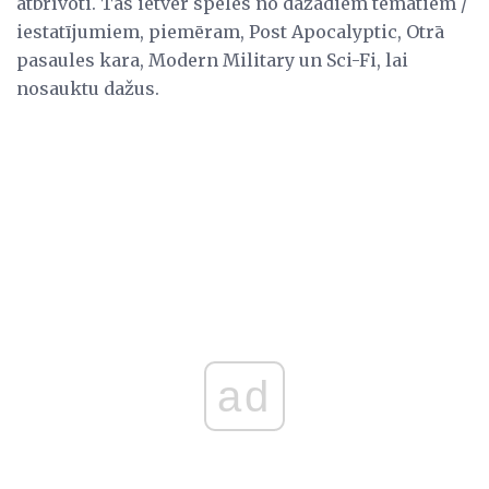
atbrīvoti. Tas ietver spēles no dažādiem tematiem /
iestatījumiem, piemēram, Post Apocalyptic, Otrā
pasaules kara, Modern Military un Sci-Fi, lai
nosauktu dažus.
ad