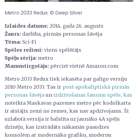
Metro 2033 Redux. © Deep Silver
Izlaides datums:
2014. gada 26. augusts
Žanrs:
darbība, pirmās personas šāvēja
Tēma:
Sci-Fi
Spēles režīmi:
viens spēlētājs
Spēļu sērija:
metro
Mazumtirgotājs:
pērciet vietnē Amazon.com
Metro 2033 Redux tiek iekasēta par galīgo versiju
2010 Metro 2033. Tas ir
post-apokaliptiskā pirmās
personas šāvēja
un
izdzīvošanas šausmu spēle, kas
noteikta Maskavas pazemes metro pēc kodolkarta
ir atstājis zemi no zemes, kas nav apdzīvojams. Šī
uzlabotā versija ir balstīta uz jaunāko 4A spēļu
dzinēju, kas izstrādāts nākamās paaudzes
konsolēm ar modernāko grafiku, modernu