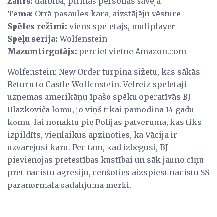
Žanrs:
darbība, pirmās personas šāvēja
Tēma:
Otrā pasaules kara, aizstājēju vēsture
Spēles režīmi:
viens spēlētājs, muliplayer
Spēļu sērija:
Wolfenstein
Mazumtirgotājs:
pērciet vietnē Amazon.com
Wolfenstein: New Order turpina sižetu, kas sākās
Return to Castle Wolfenstein. Vēlreiz spēlētāji
uzņemas amerikāņu īpašo spēku operatīvās BJ
Blazkoviča lomu, jo viņš tikai pamodina 14 gadu
komu, lai nonāktu pie Polijas patvēruma, kas tiks
izpildīts, vienlaikus apzinoties, ka Vācija ir
uzvarējusi karu. Pēc tam, kad izbēgusi, BJ
pievienojas pretestības kustībai un sāk jauno cīņu
pret nacistu agresiju, cenšoties aizspiest nacistu SS
paranormālā sadalījuma mērķi.