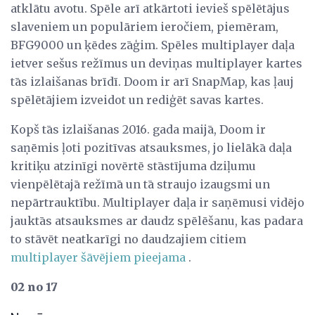
atklātu avotu. Spēle arī atkārtoti ievieš spēlētājus
slaveniem un populāriem ieročiem, piemēram,
BFG9000 un ķēdes zāģim. Spēles multiplayer daļa
ietver sešus režīmus un deviņas multiplayer kartes
tās izlaišanas brīdī. Doom ir arī SnapMap, kas ļauj
spēlētājiem izveidot un rediģēt savas kartes.
Kopš tās izlaišanas 2016. gada maijā, Doom ir
saņēmis ļoti pozitīvas atsauksmes, jo lielākā daļa
kritiķu atzinīgi novērtē stāstījuma dziļumu
vienpēlētajā režīmā un tā straujo izaugsmi un
nepārtrauktību. Multiplayer daļa ir saņēmusi vidējo
jauktās atsauksmes ar daudz spēlēšanu, kas padara
to stāvēt neatkarīgi no daudzajiem citiem
multiplayer šāvējiem pieejama
.
02 no 17