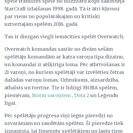
spēle franšīzes spēle no Blizzzard kopš sākotnējā
StarCraft izlaišanas 1998. gadā. Tā ir ātri kļuvusi
par vienu no populārākajām un kritiski
uztvertajām spēlēm 2016. gadā.
Tas ir diezgan viegli iemācīties spēlēt Overwatch.
Overwatch komandas sastāv no divām sešām
spēlētāju komandām ar katra varoņa tipa dizainu,
un komandai ir atšķirīga loma. Pēc atbrīvošanas ir
21 varoņi, no kuriem spēlētāji var izvēlēties četras
dažādas varoņu lomas; Uzbrukums, aizsardzība,
atbalsts un tvertne. Tie ir līdzīgi MOBA spēlēm,
piemēram,
Storm varoņiem
,
Dota 2
un Leģendu
līgai.
Pēc spēlētāju progresa viņi iegūs pieredzi no
uzvarāmām un zaudētām spēlēm. Šī pieredze tiek
izmantota, lai līmeņotu spēlētājiem un ļautu tiem