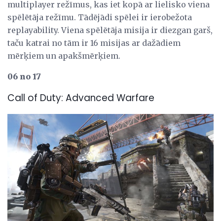
multiplayer režīmus, kas iet kopā ar lielisko viena
spēlētāja režīmu. Tādējādi spēlei ir ierobežota
replayability. Viena spēlētāja misija ir diezgan garš,
taču katrai no tām ir 16 misijas ar dažādiem
mērķiem un apakšmērķiem.
06 no 17
Call of Duty: Advanced Warfare