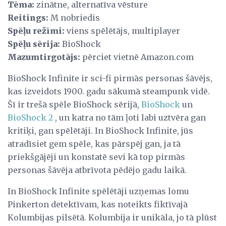
Tēma:
zinātne, alternatīva vēsture
Reitings:
M nobriedis
Spēļu režīmi:
viens spēlētājs, multiplayer
Spēļu sērija:
BioShock
Mazumtirgotājs:
pērciet vietnē Amazon.com
BioShock Infinite ir sci-fi pirmās personas šāvējs,
kas izveidots 1900. gadu sākumā steampunk vidē.
Šī ir trešā spēle BioShock sērijā,
BioShock
un
BioShock 2
, un katra no tām ļoti labi uztvēra gan
kritiķi, gan spēlētāji. In BioShock Infinite, jūs
atradīsiet gem spēle, kas pārspēj gan, ja tā
priekšgājēji un konstatē sevi kā top pirmās
personas šāvēja atbrīvota pēdējo gadu laikā.
In BioShock Infinite spēlētāji uzņemas lomu
Pinkerton detektīvam, kas noteikts fiktīvajā
Kolumbijas pilsētā. Kolumbija ir unikāla, jo tā plūst