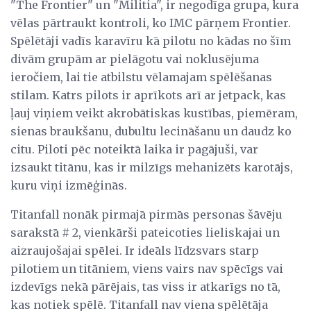
"The Frontier" un "Militia", ir negodīga grupa, kura
vēlas pārtraukt kontroli, ko IMC pārņem Frontier.
Spēlētāji vadīs karavīru kā pilotu no kādas no šīm
divām grupām ar pielāgotu vai noklusējuma
ieročiem, lai tie atbilstu vēlamajam spēlēšanas
stilam. Katrs pilots ir aprīkots arī ar jetpack, kas
ļauj viņiem veikt akrobātiskas kustības, piemēram,
sienas braukšanu, dubultu lecināšanu un daudz ko
citu. Piloti pēc noteiktā laika ir pagājuši, var
izsaukt titānu, kas ir milzīgs mehanizēts karotājs,
kuru viņi izmēģinās.
Titanfall nonāk pirmajā pirmās personas šāvēju
sarakstā # 2, vienkārši pateicoties lieliskajai un
aizraujošajai spēlei. Ir ideāls līdzsvars starp
pilotiem un titāniem, viens vairs nav spēcīgs vai
izdevīgs nekā pārējais, tas viss ir atkarīgs no tā,
kas notiek spēlē. Titanfall nav viena spēlētāja