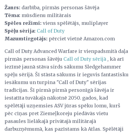
Žanrs:
darbība, pirmās personas šāvēja
Tēma:
mūsdienu militārais
Spēles režīmi:
viens spēlētājs, muliplayer
Spēļu sērija:
Call of Duty
Mazumtirgotājs:
pērciet vietnē Amazon.com
Call of Duty Advanced Warfare ir vienpadsmitā daļa
pirmās personas šāvēju
Call of Duty sērijā
, kā arī
iezīmē jaunā stāva sirds sākumu Sledgehammer
spēļu sērijā. Šī stāsta sākums ir ieguvis fantastisku
iesākumu un turpina "Call of Duty" sērijas
tradīcijas. Šī pirmā pirmā personīgā šāvēja ir
iestatīta tuvākajā nākotnē 2050. gados, kad
spēlētāji uzņemsies ASV jūras spēku lomu, kurš
pēc cīņas pret Ziemeļkoreju piedāvās vietu
pasaules lielākajā privātajā militārajā
darbuzņēmumā, kas pazīstams kā Atlas. Spēlētāji