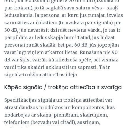
teikt, ka ledusskapī ģenerē 50 dB hum (uzskata to
par troksni), jo tā saglabā savu saturu vēss - skaļš
ledusskapis. Ja persona, ar kuru jūs runājat, izvēlas
sarunāties ar čukstiem (to uzskata par signālu) pie
30 dB, jūs nevarēsit dzirdēt nevienu vārdu, jo tas ir
pārpildīts ar ledusskapja hum! Tātad, jūs lūdzat
personai runāt skaļāk, bet pat 60 dB, jūs joprojām
varat lūgt viņiem atkārtot lietas. Runāšana pie 90
dB var šķist vairāk kā kliedzoša spēle, bet vismaz
vārdi tiks skaidri uzklausīti un saprasti. Tā ir
signāla-trokšņa attiecības ideja.
Kāpēc signāla / trokšņa attiecība ir svarīga
Specifikācijas signāla un trokšņa attiecībai var
atrast daudzos produktos un komponentos, kas
nodarbojas ar skaņu, piemēram, skaļruņiem,
telefoniem (bezvadu vai citādi), austiņām,