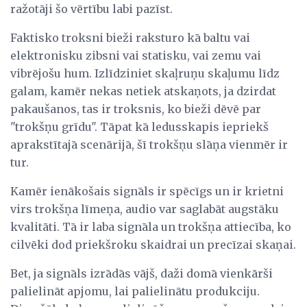
ražotāji šo vērtību labi pazīst.
Faktisko troksni bieži raksturo kā baltu vai
elektronisku zibsni vai statisku, vai zemu vai
vibrējošu hum. Izlīdziniet skaļruņu skaļumu līdz
galam, kamēr nekas netiek atskaņots, ja dzirdat
pakaušanos, tas ir troksnis, ko bieži dēvē par
"trokšņu grīdu". Tāpat kā ledusskapis iepriekš
aprakstītajā scenārijā, šī trokšņu slāņa vienmēr ir
tur.
Kamēr ienākošais signāls ir spēcīgs un ir krietni
virs trokšņa līmeņa, audio var saglabāt augstāku
kvalitāti. Tā ir laba signāla un trokšņa attiecība, ko
cilvēki dod priekšroku skaidrai un precīzai skaņai.
Bet, ja signāls izrādās vājš, daži domā vienkārši
palielināt apjomu, lai palielinātu produkciju.