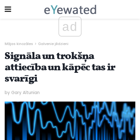
ad
Mājas kinozāles
Galvenie jēdzieni
Signāla un trokšņa
attiecība un kāpēc tas ir
svarīgi
by Gary Altunian