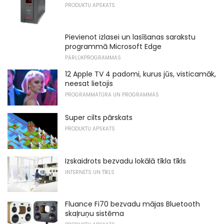
PRODUKTU APSKATS
Pievienot izlasei un lasīšanas sarakstu
programmā Microsoft Edge
PĀRLŪKPROGRAMMAS
12 Apple TV 4 padomi, kurus jūs, visticamāk,
neesat lietojis
PROGRAMMATŪRA UN PROGRAMMAS
Super cilts pārskats
PRODUKTU APSKATS
Izskaidrots bezvadu lokālā tīkla tīkls
INTERNETS UN TĪKLS
Fluance Fi70 bezvadu mājas Bluetooth
skaļruņu sistēma