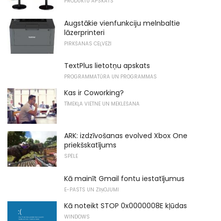
PRODUKTU APSKATS
Augstākie vienfunkciju melnbaltie
lāzerprinteri
PIRKŠANAS CEĻVEŽI
TextPlus lietotņu apskats
PROGRAMMATŪRA UN PROGRAMMAS
Kas ir Coworking?
TĪMEKĻA VIETNE UN MEKLĒŠANA
ARK: izdzīvošanas evolved Xbox One
priekšskatījums
SPĒLE
Kā mainīt Gmail fontu iestatījumus
E-PASTS UN ZIŅOJUMI
Kā noteikt STOP 0x0000008E kļūdas
WINDOWS