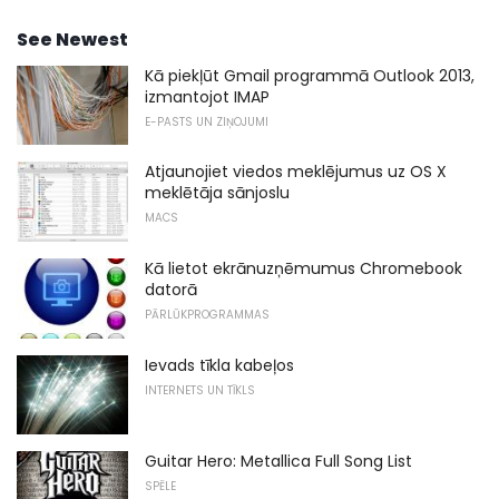
See Newest
Kā piekļūt Gmail programmā Outlook 2013,
izmantojot IMAP
E-PASTS UN ZIŅOJUMI
Atjaunojiet viedos meklējumus uz OS X
meklētāja sānjoslu
MACS
Kā lietot ekrānuzņēmumus Chromebook
datorā
PĀRLŪKPROGRAMMAS
Ievads tīkla kabeļos
INTERNETS UN TĪKLS
Guitar Hero: Metallica Full Song List
SPĒLE