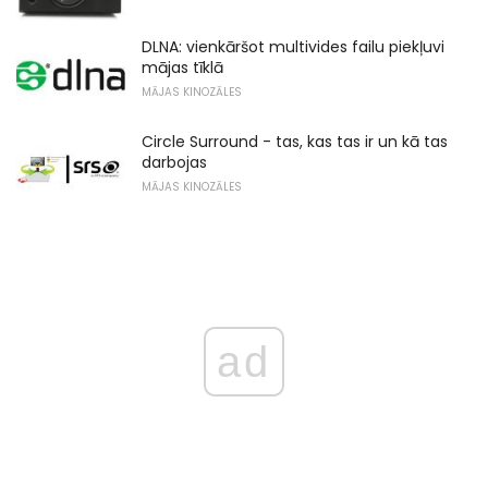
DLNA: vienkāršot multivides failu piekļuvi
mājas tīklā
MĀJAS KINOZĀLES
Circle Surround - tas, kas tas ir un kā tas
darbojas
MĀJAS KINOZĀLES
ad