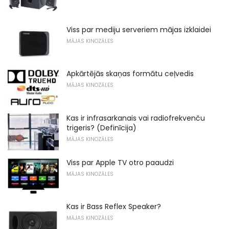
Viss par mediju serveriem mājas izklaidei
MĀJAS KINOZĀLES
Apkārtējās skaņas formātu ceļvedis
MĀJAS KINOZĀLES
Kas ir infrasarkanais vai radiofrekvenču
trigeris? (Definīcija)
MĀJAS KINOZĀLES
Viss par Apple TV otro paaudzi
MĀJAS KINOZĀLES
Kas ir Bass Reflex Speaker?
MĀJAS KINOZĀLES