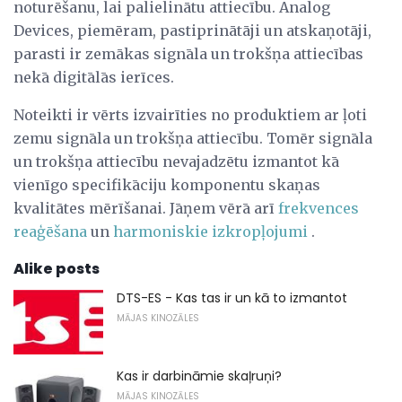
noturēšanu, lai palielinātu attiecību. Analog
Devices, piemēram, pastiprinātāji un atskaņotāji,
parasti ir zemākas signāla un trokšņa attiecības
nekā digitālās ierīces.
Noteikti ir vērts izvairīties no produktiem ar ļoti
zemu signāla un trokšņa attiecību. Tomēr signāla
un trokšņa attiecību nevajadzētu izmantot kā
vienīgo specifikāciju komponentu skaņas
kvalitātes mērīšanai. Jāņem vērā arī
frekvences
reaģēšana
un
harmoniskie izkropļojumi
.
Alike posts
DTS-ES - Kas tas ir un kā to izmantot
MĀJAS KINOZĀLES
Kas ir darbināmie skaļruņi?
MĀJAS KINOZĀLES