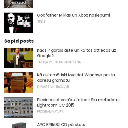
Godfather Mīklas un Xbox noslēpumi
SPĒLE
Sapid posts
Kāds ir garais aste un kā tas attiecas uz
Google?
TĪMEKĻA VIETNE UN MEKLĒŠANA
Kā automātiski izveidot Windows pasta
adrešu grāmatu
E-PASTS UN ZIŅOJUMI
Pievienojiet vairāku fotoattēlu metadatus
Lightroom CC 2015
PROGRAMMATŪRA
APC BR1500LCD pārskats