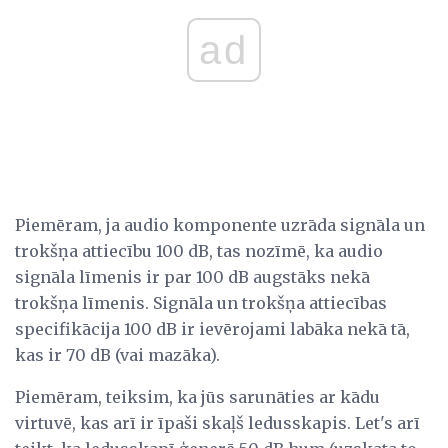
ad
Piemēram, ja audio komponente uzrāda signāla un
trokšņa attiecību 100 dB, tas nozīmē, ka audio
signāla līmenis ir par 100 dB augstāks nekā
trokšņa līmenis. Signāla un trokšņa attiecības
specifikācija 100 dB ir ievērojami labāka nekā tā,
kas ir 70 dB (vai mazāka).
Piemēram, teiksim, ka jūs sarunāties ar kādu
virtuvē, kas arī ir īpaši skaļš ledusskapis. Let's arī