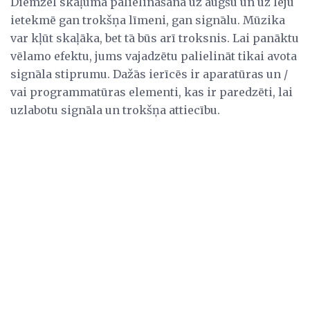
Diemžēl skaļuma palielināšana uz augšu un uz leju
ietekmē gan trokšņa līmeni, gan signālu. Mūzika
var kļūt skaļāka, bet tā būs arī troksnis. Lai panāktu
vēlamo efektu, jums vajadzētu palielināt tikai avota
signāla stiprumu. Dažās ierīcēs ir aparatūras un /
vai programmatūras elementi, kas ir paredzēti, lai
uzlabotu signāla un trokšņa attiecību.