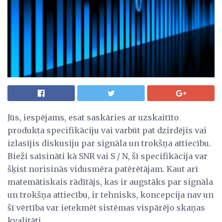
Jūs, iespējams, esat saskāries ar uzskaitīto
produkta specifikāciju vai varbūt pat dzirdējis vai
izlasījis diskusiju par signāla un trokšņa attiecību.
Bieži saīsināti kā SNR vai S / N, šī specifikācija var
šķist norisinās vidusmēra patērētājam. Kaut arī
matemātiskais rādītājs, kas ir augstāks par signāla
un trokšņa attiecību, ir tehnisks, koncepcija nav un
šī vērtība var ietekmēt sistēmas vispārējo skaņas
kvalitāti.