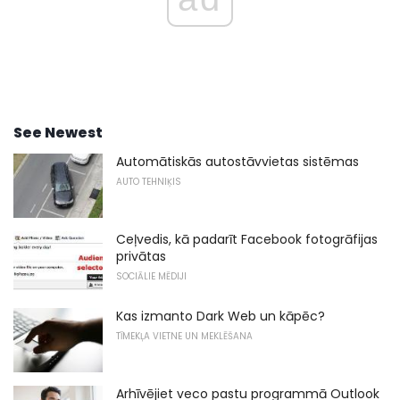
See Newest
Automātiskās autostāvvietas sistēmas
AUTO TEHNIĶIS
Ceļvedis, kā padarīt Facebook fotogrāfijas
privātas
SOCIĀLIE MĒDIJI
Kas izmanto Dark Web un kāpēc?
TĪMEKĻA VIETNE UN MEKLĒŠANA
Arhīvējiet veco pastu programmā Outlook