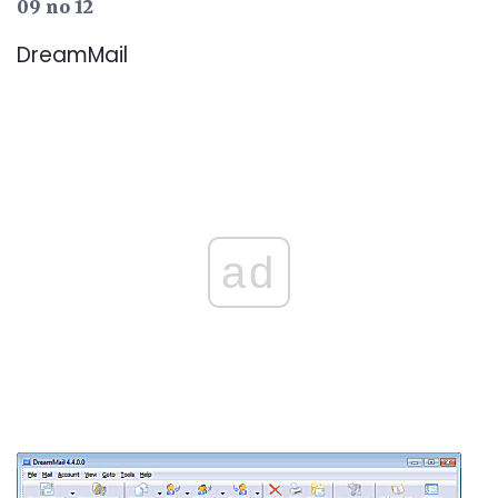
09 no 12
DreamMail
ad