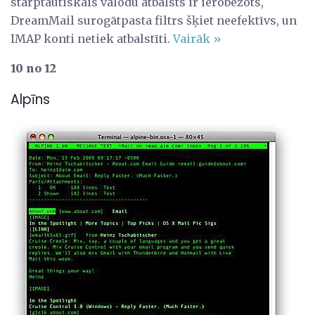
starptautiskais valodu atbalsts ir ierobežots,
DreamMail surogātpasta filtrs šķiet neefektīvs, un
IMAP konti netiek atbalstīti.
Vairāk »
10 no 12
Alpīns