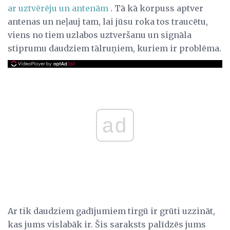
ar uztvērēju un antenām
. Tā kā korpuss aptver
antenas un neļauj tam, lai jūsu roka tos traucētu,
viens no tiem uzlabos uztveršanu un signāla
stiprumu daudziem tālruņiem, kuriem ir problēma.
ad
Ar tik daudziem gadījumiem tirgū ir grūti uzzināt,
kas jums vislabāk ir. Šis saraksts palīdzēs jums