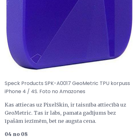
Speck Products SPK-A0017 GeoMetric TPU korpuss
iPhone 4 / 4S. Foto no Amazones
Kas attiecas uz PixelSkin, ir taisnība attiecībā uz
GeoMetric. Tas ir labs, pamata gadījums bez
īpašām iezīmēm, bet ne augsta cena.
04 no 08