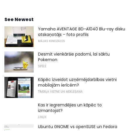
See Newest
Yamaha AVENTAGE BD-A1040 Blu-ray disku
atskaņotājs - foto profils
MĀJAS KINOZĀLES
Desmit vienkāršie padomi, lai sāktu
Pokemon
SPĒLE
Kāpēc izveidot uzņēmējdarbības vietni
mobilajām ierīcēm?
TĪMEKĻA VIETNE UN MEKLĒŠANA
Kas ir iegremdējies un kāpēc to
izmantojat?
LINUX
Ubuntu GNOME vs openSUSE un Fedora