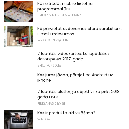
Kā izstrādāt mobilo lietotņu
programmatūru
TĪMEKĻA VIETNE UN MEKLĒŠANA
Kā pārvietot uzdevumus starp sarakstiem
Gmail uzdevumos
E-PASTS UN ZIŅOJUMI
7 labākās videokartes, ko iegādāties
datorspēlēs 2017. gadā
SPĒĻU KONSOLES
Kas jums jāzina, pārejot no Android uz
iPhone
7 labākās platleņķa objektīvi, ko pirkt 2018.
gadā DSLR
PIRKŠANAS CEĻVEŽI
Kas ir produkta aktivizēšana?
WINDOWS