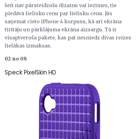
šeit nav pārsteidzošu dizainu vai iezīmes, tie
piedāvā lielisku cenu par lielisku cenu. Jūs
saņemat cieto iPhone 4 korpusu, kā arī ekrāna
tīrītāju un pārklājuma ekrāna aizsargu. Tā ir
visaptveroša pakete, kas pat nesniedz divas reizes
lielākas izmaksas.
02 no 08
Speck PixelSkin HD