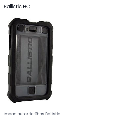
Ballistic HC
image autortiesības Ballistic