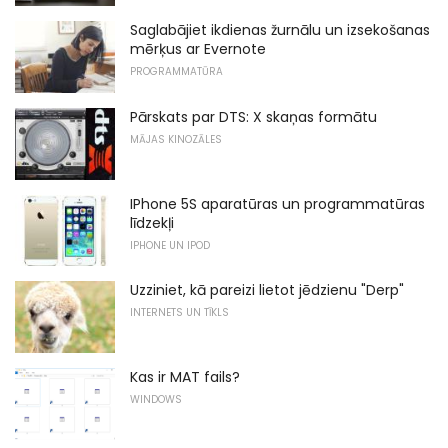
Saglabājiet ikdienas žurnālu un izsekošanas
mērķus ar Evernote
PROGRAMMATŪRA
Pārskats par DTS: X skaņas formātu
MĀJAS KINOZĀLES
IPhone 5S aparatūras un programmatūras
līdzekļi
IPHONE UN IPOD
Uzziniet, kā pareizi lietot jēdzienu "Derp"
INTERNETS UN TĪKLS
Kas ir MAT fails?
WINDOWS