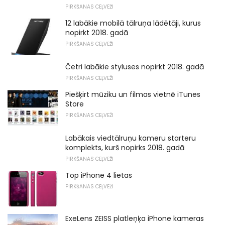
PIRKŠANAS CEĻVEŽI
12 labākie mobilā tālruņa lādētāji, kurus
nopirkt 2018. gadā
PIRKŠANAS CEĻVEŽI
Četri labākie styluses nopirkt 2018. gadā
PIRKŠANAS CEĻVEŽI
Piešķirt mūziku un filmas vietnē iTunes
Store
PIRKŠANAS CEĻVEŽI
Labākais viedtālruņu kameru starteru
komplekts, kurš nopirks 2018. gadā
PIRKŠANAS CEĻVEŽI
Top iPhone 4 lietas
PIRKŠANAS CEĻVEŽI
ExeLens ZEISS platleņķa iPhone kameras