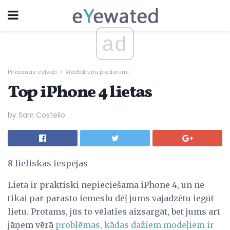
ad
Pirkšanas ceļveži
Viedtālruņu piederumi
Top iPhone 4 lietas
by Sam Costello
8 lieliskas iespējas
Lieta ir praktiski nepieciešama iPhone 4, un ne
tikai par parasto iemeslu dēļ jums vajadzētu iegūt
lietu. Protams, jūs to vēlaties aizsargāt, bet jums arī
jāņem vērā
problēmas, kādas dažiem modeļiem ir