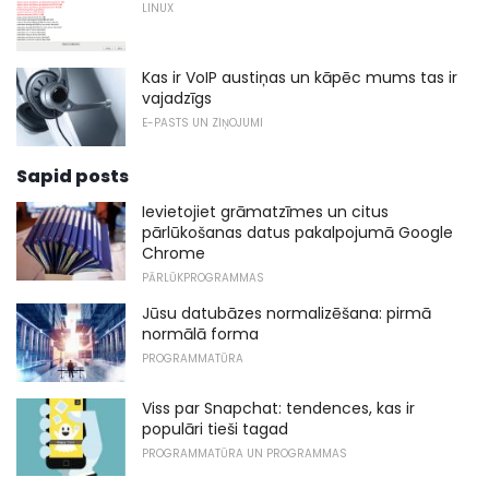
LINUX
Kas ir VoIP austiņas un kāpēc mums tas ir
vajadzīgs
E-PASTS UN ZIŅOJUMI
Sapid posts
Ievietojiet grāmatzīmes un citus
pārlūkošanas datus pakalpojumā Google
Chrome
PĀRLŪKPROGRAMMAS
Jūsu datubāzes normalizēšana: pirmā
normālā forma
PROGRAMMATŪRA
Viss par Snapchat: tendences, kas ir
populāri tieši tagad
PROGRAMMATŪRA UN PROGRAMMAS