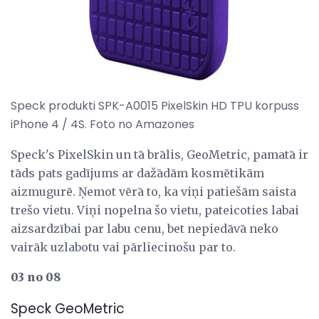
Speck produkti SPK-A0015 PixelSkin HD TPU korpuss
iPhone 4 / 4S. Foto no Amazones
Speck's PixelSkin un tā brālis, GeoMetric, pamatā ir
tāds pats gadījums ar dažādām kosmētikām
aizmugurē. Ņemot vērā to, ka viņi patiešām saista
trešo vietu. Viņi nopelna šo vietu, pateicoties labai
aizsardzībai par labu cenu, bet nepiedāvā neko
vairāk uzlabotu vai pārliecinošu par to.
03 no 08
Speck GeoMetric