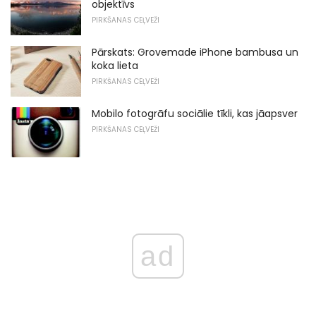
objektīvs
PIRKŠANAS CEĻVEŽI
Pārskats: Grovemade iPhone bambusa un
koka lieta
PIRKŠANAS CEĻVEŽI
Mobilo fotogrāfu sociālie tīkli, kas jāapsver
PIRKŠANAS CEĻVEŽI
ad