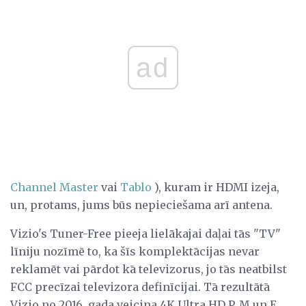
ad
Channel Master
vai
Tablo
), kuram ir HDMI izeja,
un, protams, jums būs nepieciešama arī antena.
Vizio's Tuner-Free pieeja lielākajai daļai tās "TV"
līniju nozīmē to, ka šīs komplektācijas nevar
reklamēt vai pārdot kā televizorus, jo tās neatbilst
FCC precīzai televizora definīcijai. Tā rezultātā
Vizio no 2016. gada veicina 4K Ultra HD P, M un E