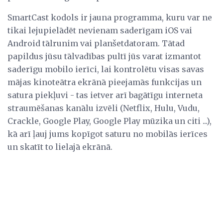
SmartCast kodols ir jauna programma, kuru var ne
tikai lejupielādēt nevienam saderīgam iOS vai
Android tālrunim vai planšetdatoram. Tātad
papildus jūsu tālvadības pultī jūs varat izmantot
saderīgu mobilo ierīci, lai kontrolētu visas savas
mājas kinoteātra ekrānā pieejamās funkcijas un
satura piekļuvi - tas ietver arī bagātīgu interneta
straumēšanas kanālu izvēli (Netflix, Hulu, Vudu,
Crackle, Google Play, Google Play mūzika un citi ...),
kā arī ļauj jums kopīgot saturu no mobilās ierīces
un skatīt to lielajā ekrānā.