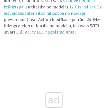
funkciju, ieskaitot
1080p
vai
4K native displeja
izšķirtspēju
(atkarībā no modeļa),
120Hz vai 240Hz
atsvaidzes intensitāti (atkarībā no modeļa)
,
pievienojot Clear Action kustības apstrādi 240Hz-
līdzīgs efekts (atkarībā no modeļa), iebūvēts WiFi
un arī
Full Array LED apgaismojums
.
ad