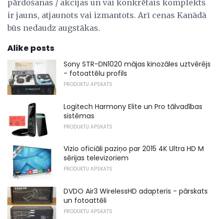
pārdošanas / akcijas un vai konkrētais komplekts
ir jauns, atjaunots vai izmantots. Arī cenas Kanādā
būs nedaudz augstākas.
Alike posts
Sony STR-DN1020 mājas kinozāles uztvērējs
- fotoattēlu profils
PRODUKTU APSKATS
Logitech Harmony Elite un Pro tālvadības
sistēmas
PRODUKTU APSKATS
Vizio oficiāli paziņo par 2015 4K Ultra HD M
sērijas televizoriem
PRODUKTU APSKATS
DVDO Air3 WirelessHD adapteris - pārskats
un fotoattēli
PRODUKTU APSKATS