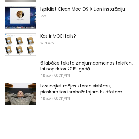
Izpildiet Clean Mac OS X Lion instalāciju
MACS
Kas ir MOBI fails?
WINDOWS
6 labākie teksta ziņojumapmaiņas telefoni,
lai nopirktos 2018. gadā
PIRKŠANAS CEĻVEŽI
Izveidojiet mājas stereo sistēmu,
pieskaroties ierobežotajam budžetam
PIRKŠANAS CEĻVEŽI