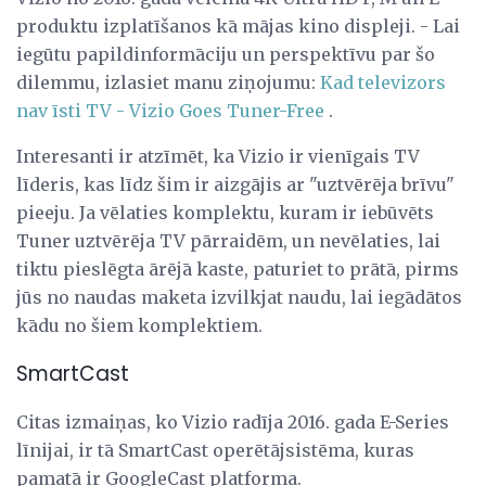
produktu izplatīšanos kā mājas kino displeji. - Lai
iegūtu papildinformāciju un perspektīvu par šo
dilemmu, izlasiet manu ziņojumu:
Kad televizors
nav īsti TV - Vizio Goes Tuner-Free
.
Interesanti ir atzīmēt, ka Vizio ir vienīgais TV
līderis, kas līdz šim ir aizgājis ar "uztvērēja brīvu"
pieeju. Ja vēlaties komplektu, kuram ir iebūvēts
Tuner uztvērēja TV pārraidēm, un nevēlaties, lai
tiktu pieslēgta ārējā kaste, paturiet to prātā, pirms
jūs no naudas maketa izvilkjat naudu, lai iegādātos
kādu no šiem komplektiem.
SmartCast
Citas izmaiņas, ko Vizio radīja 2016. gada E-Series
līnijai, ir tā SmartCast operētājsistēma, kuras
pamatā ir GoogleCast platforma.