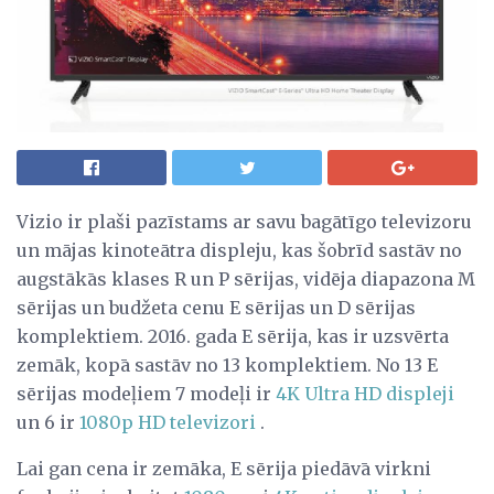
Vizio ir plaši pazīstams ar savu bagātīgo televizoru
un mājas kinoteātra displeju, kas šobrīd sastāv no
augstākās klases R un P sērijas, vidēja diapazona M
sērijas un budžeta cenu E sērijas un D sērijas
komplektiem. 2016. gada E sērija, kas ir uzsvērta
zemāk, kopā sastāv no 13 komplektiem. No 13 E
sērijas modeļiem 7 modeļi ir
4K Ultra HD displeji
un 6 ir
1080p HD televizori
.
Lai gan cena ir zemāka, E sērija piedāvā virkni