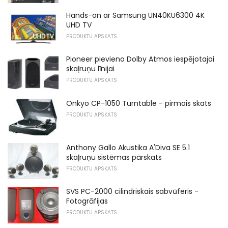
Hands-on ar Samsung UN40KU6300 4K
UHD TV
PRODUKTU APSKATS
Pioneer pievieno Dolby Atmos iespējotajai
skaļruņu līnijai
PRODUKTU APSKATS
Onkyo CP-1050 Turntable - pirmais skats
PRODUKTU APSKATS
Anthony Gallo Akustika A'Diva SE 5.1 ​​
skaļruņu sistēmas pārskats
PRODUKTU APSKATS
SVS PC-2000 cilindriskais sabvūferis -
Fotogrāfijas
PRODUKTU APSKATS