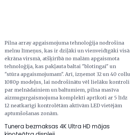
Pilna array apgaismojuma tehnoloģija nodrošina
melnu līmeņus, kas ir dziļāki un vienveidīgāki visā
ekrāna virsmā, atšķirībā no malām apgaismota
tehnoloģija, kas pakļauta baltai "blotingai" un
"stūra apgaismojumam". Arī, izņemot 32 un 40 collu
1080p modeļus, lai nodrošinātu vēl lielāku kontroli
par melnādainiem un baltumiem, pilna masīva
aizmugurgaismojuma komplekti aprīkoti ar 5 līdz
12 neatkarīgi kontrolētām aktīvām LED vietējām
aptumšošanas zonām.
Tunera bezmaksas 4K Ultra HD mājas
kinoteātra displeji