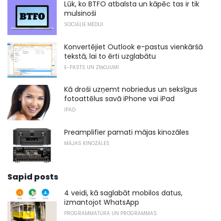
Lūk, ko BTFO atbalsta un kāpēc tas ir tik
mulsinoši
SOCIĀLIE MĒDIJI
Konvertējiet Outlook e-pastus vienkāršā
tekstā, lai to ērti uzglabātu
E-PASTS UN ZIŅOJUMI
Kā droši uzņemt nobriedus un seksīgus
fotoattēlus savā iPhone vai iPad
IPAD
Preamplifier pamati mājas kinozāles
MĀJAS KINOZĀLES
Sapid posts
4 veidi, kā saglabāt mobilos datus,
izmantojot WhatsApp
PROGRAMMATŪRA UN PROGRAMMAS