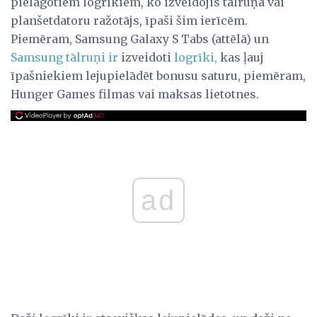
pielāgotiem logrīkiem, ko izveidojis tālruņa vai
planšetdatoru ražotājs, īpaši šim ierīcēm.
Piemēram, Samsung Galaxy S Tabs (attēlā) un
Samsung tālruņi ir
izveidoti
logrīki,
kas ļauj
īpašniekiem lejupielādēt bonusu saturu, piemēram,
Hunger Games filmas vai maksas lietotnes.
ad