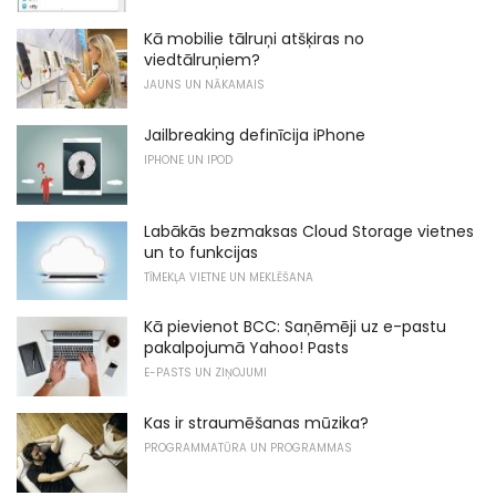
Kā mobilie tālruņi atšķiras no
viedtālruņiem?
JAUNS UN NĀKAMAIS
Jailbreaking definīcija iPhone
IPHONE UN IPOD
Labākās bezmaksas Cloud Storage vietnes
un to funkcijas
TĪMEKĻA VIETNE UN MEKLĒŠANA
Kā pievienot BCC: Saņēmēji uz e-pastu
pakalpojumā Yahoo! Pasts
E-PASTS UN ZIŅOJUMI
Kas ir straumēšanas mūzika?
PROGRAMMATŪRA UN PROGRAMMAS