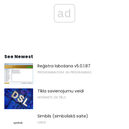
ad
See Newest
Reģistra labošana v5.0.1.87
PROGRAMMATŪRA UN PROGRAMMAS
Tīkla savienojumu veidi
INTERNETS UN TĪKLS
Simbils (simboliskā saite)
LINUX