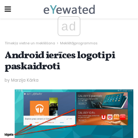
ad
Tīmekļa vietne un meklēšana
Meklētājprogrammas
Android ierīces logotipi
paskaidroti
by Marzija Kārka