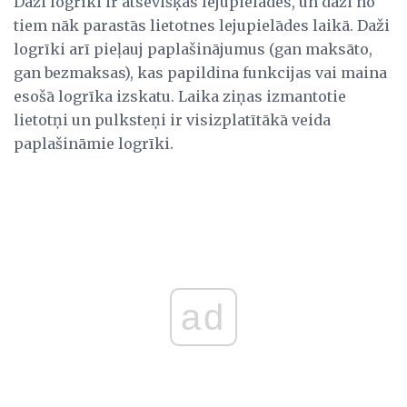
Daži logrīki ir atsevišķas lejupielādes, un daži no
tiem nāk parastās lietotnes lejupielādes laikā. Daži
logrīki arī pieļauj paplašinājumus (gan maksāto,
gan bezmaksas), kas papildina funkcijas vai maina
esošā logrīka izskatu. Laika ziņas izmantotie
lietotņi un pulksteņi ir visizplatītākā veida
paplašināmie logrīki.
ad