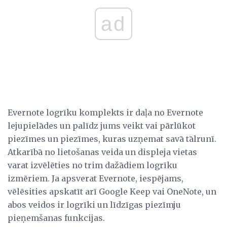
ad
Evernote logrīku komplekts ir daļa no Evernote
lejupielādes un palīdz jums veikt vai pārlūkot
piezīmes un piezīmes, kuras uzņemat savā tālrunī.
Atkarībā no lietošanas veida un displeja vietas
varat izvēlēties no trim dažādiem logrīku
izmēriem. Ja apsverat Evernote, iespējams,
vēlēsities apskatīt arī Google Keep vai OneNote, un
abos veidos ir logrīki un līdzīgas piezīmju
pieņemšanas funkcijas.