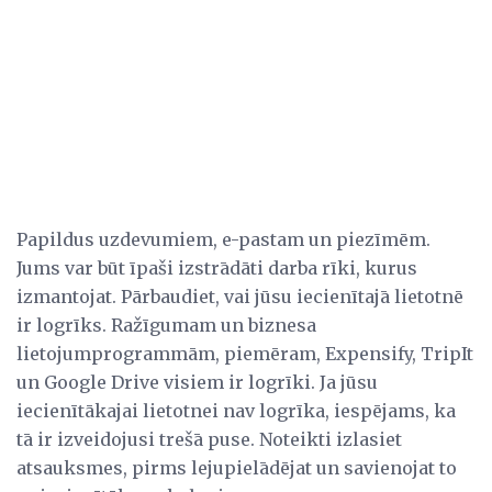
Papildus uzdevumiem, e-pastam un piezīmēm.
Jums var būt īpaši izstrādāti darba rīki, kurus
izmantojat. Pārbaudiet, vai jūsu iecienītajā lietotnē
ir logrīks. Ražīgumam un biznesa
lietojumprogrammām, piemēram, Expensify, TripIt
un Google Drive visiem ir logrīki. Ja jūsu
iecienītākajai lietotnei nav logrīka, iespējams, ka
tā ir izveidojusi trešā puse. Noteikti izlasiet
atsauksmes, pirms lejupielādējat un savienojat to