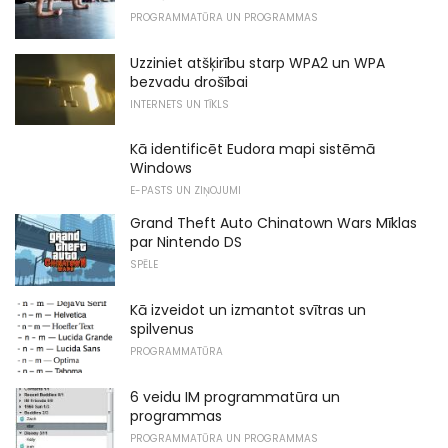
PROGRAMMATŪRA UN PROGRAMMAS
Uzziniet atšķirību starp WPA2 un WPA
bezvadu drošībai
INTERNETS UN TĪKLS
Kā identificēt Eudora mapi sistēmā
Windows
E-PASTS UN ZIŅOJUMI
Grand Theft Auto Chinatown Wars Mīklas
par Nintendo DS
SPĒLE
Kā izveidot un izmantot svītras un
spilvenus
PROGRAMMATŪRA
6 veidu IM programmatūra un
programmas
PROGRAMMATŪRA UN PROGRAMMAS