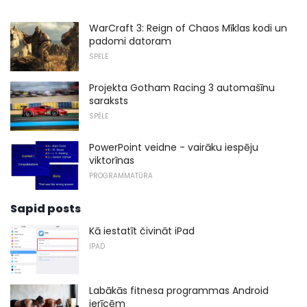
WarCraft 3: Reign of Chaos Mīklas kodi un
padomi datoram
SPĒLE
Projekta Gotham Racing 3 automašīnu
saraksts
SPĒLE
PowerPoint veidne - vairāku iespēju
viktorīnas
PROGRAMMATŪRA
Sapid posts
Kā iestatīt čivināt iPad
IPAD
Labākās fitnesa programmas Android
ierīcēm