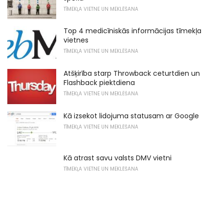
TĪMEKĻA VIETNE UN MEKLĒŠANA
Top 4 medicīniskās informācijas tīmekļa
vietnes
TĪMEKĻA VIETNE UN MEKLĒŠANA
Atšķirība starp Throwback ceturtdien un
Flashback piektdiena
TĪMEKĻA VIETNE UN MEKLĒŠANA
Kā izsekot lidojuma statusam ar Google
TĪMEKĻA VIETNE UN MEKLĒŠANA
Kā atrast savu valsts DMV vietni
TĪMEKĻA VIETNE UN MEKLĒŠANA