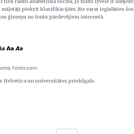
i tiek rādīti alfabētiskā secībā, jo fontu izvēle ir subjek
 mīļotāji piekrīt klasifikācijām. Jūs varat iegādāties šo
ilnu ģimeņu no fontu pārdevējiem internetā.
joms; Fonts.com
ts Helvetica un universitātes priekšgals.