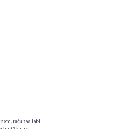
nēm, taču tas labi
d siltāku un