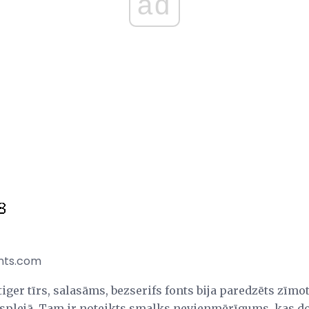
ad
onts.com
iger tīrs, salasāms, bezserifs fonts bija paredzēts zīmot
displejā. Tam ir noteikts smalks nevienmērīgums, kas do