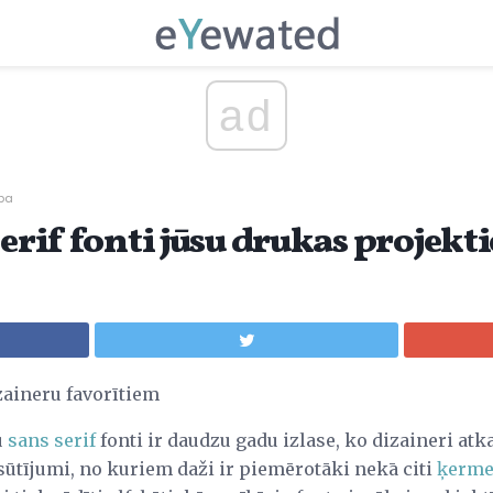
ad
ba
Serif fonti jūsu drukas projek
izaineru favorītiem
u
sans serif
fonti ir daudzu gadu izlase, ko dizaineri atka
sūtījumi, no kuriem daži ir piemērotāki nekā citi
ķerme