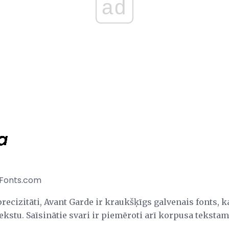
ad
 Fonts.com
ecizitāti, Avant Garde ir kraukšķīgs galvenais fonts, k
kstu. Saīsinātie svari ir piemēroti arī korpusa tekstam