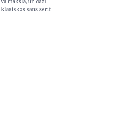
tīva māksla, un daži
s klasiskos sans serif