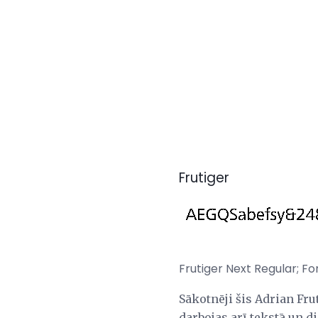
Frutiger
Frutiger Next Regular; F
Sākotnēji šis Adrian Frut
darbojas arī tekstā un 