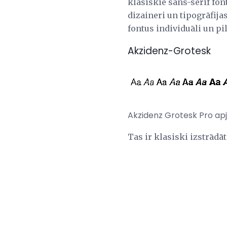
klasiskie sans-serif font
dizaineri un tipogrāfijas
fontus individuāli un p
Akzidenz-Grotesk
Akzidenz Grotesk Pro ap
Tas ir klasiski izstrādā