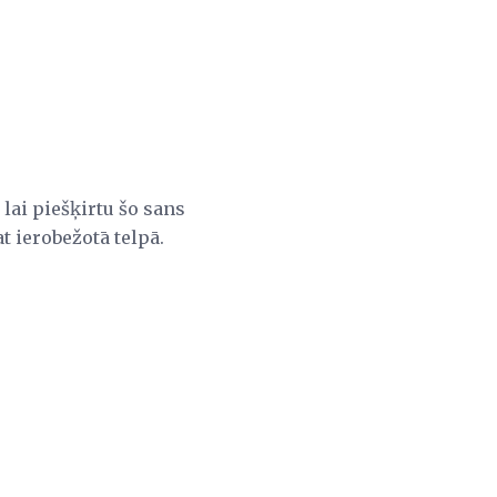
lai piešķirtu šo sans
t ierobežotā telpā.