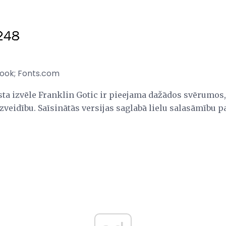
Book; Fonts.com
ta izvēle Franklin Gotic ir pieejama dažādos svērumos, 
dzveidību. Saīsinātās versijas saglabā lielu salasāmību pa