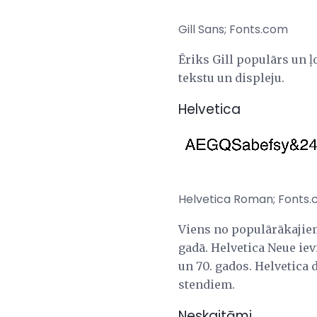
Gill Sans; Fonts.com
Ēriks Gill populārs un ļ
tekstu un displeju.
Helvetica
Helvetica Roman; Fonts
Viens no populārākaji
gadā. Helvetica Neue iev
un 70. gados. Helvetica
stendiem.
Neskaitāmi