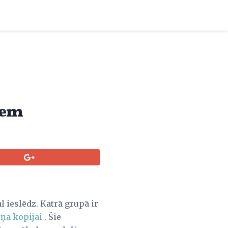
tiem
l ieslēdz. Katrā grupā ir
ņa kopijai
. Šie