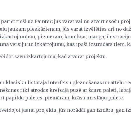
āriet tieši uz Painter; jūs varat vai nu atvērt esošu proj
relu jaukam pieskārienam, jūs varat izvēlēties arī no d
 izkārtojumiem, piemēram, komiksu, manga, ilustrāciju,
uma versiju un izkārtojumu, kas īpaši izstrādāts tiem, k
zveidot savu izkārtojumu, kad atverat projektu.
an klasisku lietotāja interfeisu gleznošanas un attēlu r
ēšanas rīki atrodas kreisajā pusē ar šauru paleti, labaj
arī papildu paletes, piemēram, krāsu un slāņu palete.
Izveidojot jaunu projektu, jūs norādāt gan izmēru, gan iz