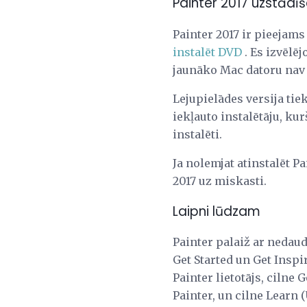
Painter 2017 uzstādī
Painter 2017 ir pieejam
instalēt DVD
. Es izvēlēj
jaunāko Mac datoru nav p
Lejupielādes versija tiek
iekļauto instalētāju, kur
instalēti.
Ja nolemjat atinstalēt Pa
2017 uz miskasti.
Laipni lūdzam
Painter palaiž ar nedau
Get Started un Get Inspir
Painter lietotājs, cilne
Painter, un cilne Learn