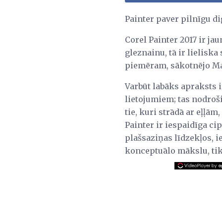
Painter paver pilnīgu d
Corel Painter 2017 ir jau
gleznainu, tā ir lielisk
piemēram, sākotnējo Mac
Varbūt labāks apraksts i
lietojumiem; tas nodroš
tie, kuri strādā ar eļļā
Painter ir iespaidīga cip
plašsaziņas līdzekļos, 
konceptuālo mākslu, ti