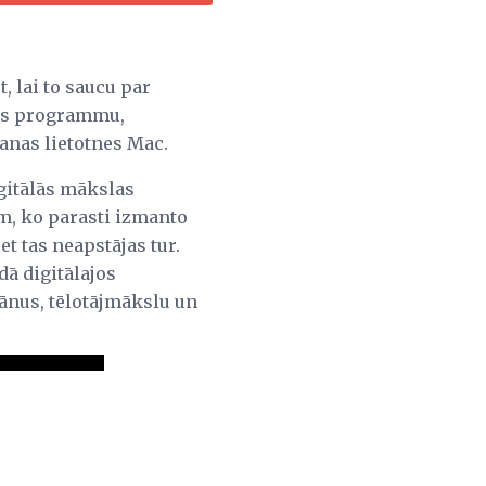
t, lai to saucu par
anas programmu,
anas lietotnes Mac.
igitālās mākslas
m, ko parasti izmanto
t tas neapstājas tur.
dā digitālajos
mānus, tēlotājmākslu un