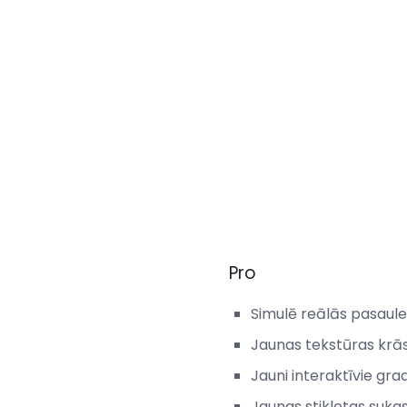
Pro
Simulē reālās pasaule
Jaunas tekstūras krās
Jauni interaktīvie grad
Jaunas stiklotas sukas