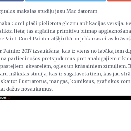
igitālās mākslas studiju jūsu Mac datoram
nākā Corel plaši pielietotā gleznu aplikācijas versija. Be
a slikta lieta; tas atgādina primitīvu bitmap apgleznoš
Paint. Corel Painter atšķirībā no jebkuras citas krāsoš
r Painter 2017 izsaukšana, kas ir viens no labākajiem d
ina pārliecinošos pretspīdumus pret analogajiem rīkie
m, pasteļiem, akvarelēm, ogles un krāsainiem zīmuļiem. Be
aru mākslas studija, kas ir sagatavota tiem, kas jau strā
ieskaitot ilustratorus, mangas, komiksus, grafiskos ro
kai dažus nosaukumus.