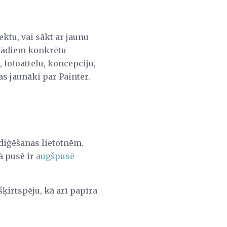
ektu, vai sākt ar jaunu
ažādiem konkrētu
 fotoattēlu, koncepciju,
as jaunāki par Painter.
ediģēšanas lietotnēm.
ā pusē ir
augšpusē
šķirtspēju, kā arī papīra