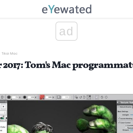
ad
Tikai Mac
r 2017: Tom's Mac programmatū