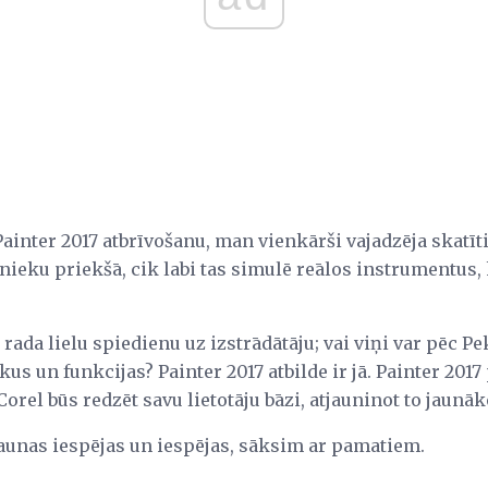
ainter 2017 atbrīvošanu, man vienkārši vajadzēja skatītie
nieku priekšā, cik labi tas simulē reālos instrumentus, 
 rada lielu spiedienu uz izstrādātāju; vai viņi var pēc Pe
kus un funkcijas? Painter 2017 atbilde ir jā. Painter 201
orel būs redzēt savu lietotāju bāzi, atjauninot to jaunāk
unas iespējas un iespējas, sāksim ar pamatiem.