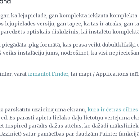
šana
s gan kā lejupielāde, gan komplektā iekļauta komplekta 
os lejupielādes versiju, gan tāpēc, ka tas ir ātrāks, gan
aredzēts optiskais diskdzinis, lai instalētu komplektā 
 piegādāta .pkg formātā, kas prasa veikt dubultklikšķi uz
š veiks instalāciju jums, nodrošinot, ka visi nepieciešami
inter, varat
izmantot Finder,
lai mapi / Applications iel
dz pārskatītu uzaicinājuma ekrānu,
kurā ir četras cilnes
ed. Es parasti apietu lielāko daļu lietotņu vērtējuma ekr
 Get Inspired parādīs dažus attēlus, ko dažādi māksliniek
 (Uzziniet) satur pamācības par daudzām Painter funkcij