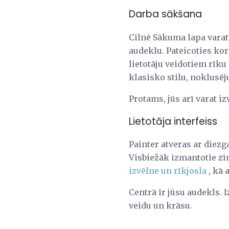
Darba sākšana
Cilnē Sākuma lapa varat p
audeklu. Pateicoties ko
lietotāju veidotiem rīku
klasisko stilu, noklusēj
Protams, jūs arī varat i
Lietotāja interfeiss
Painter atveras ar diezg
Visbiežāk izmantotie zīm
izvēlne un rīkjosla
, kā 
Centrā ir jūsu audekls. 
veidu un krāsu.