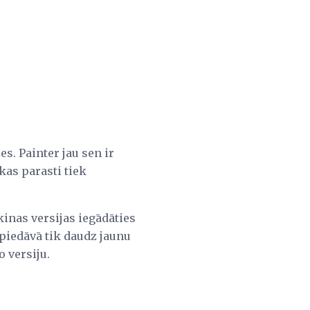
s. Painter jau sen ir
kas parasti tiek
kinas versijas iegādāties
7 piedāvā tik daudz jaunu
o versiju.