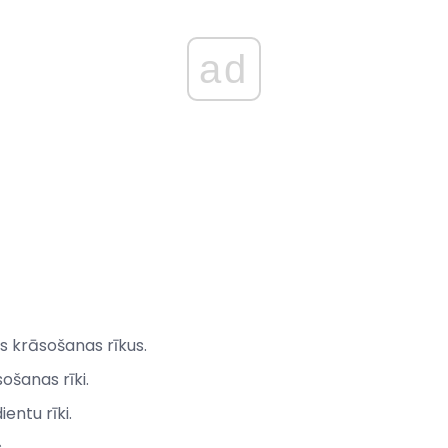
ad
s krāsošanas rīkus.
ošanas rīki.
ientu rīki.
.