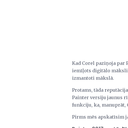
Kad Corel paziņoja par P
iemīļots digitālo māksli
izmantoti mākslā.
Protams, tāda reputācija
Painter versiju jaunus rī
funkciju, ka, manuprāt, C
Pirms mēs apskatīsim ja