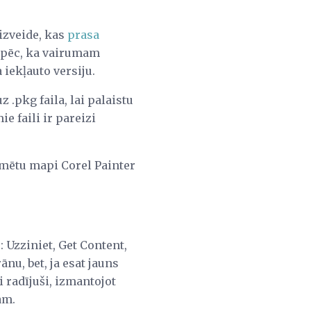
izveide, kas
prasa
 tāpēc, ka vairumam
iekļauto versiju.
 .pkg faila, lai palaistu
e faili ir pareizi
īmētu mapi Corel Painter
: Uzziniet, Get Content,
ānu, bet, ja esat jauns
i radījuši, izmantojot
ām.