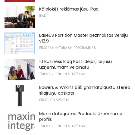
Kā bloķēt reklāmas jūsu iPad
IPAD
EaseUS Partition Master bezmaksas versiju
v12.9
PROGRAMMATŪRA UN PROGRAMMAS
10 Business Blog Post idejas, lai jūsu
uzņēmumam veicinātu
TĪMEKĻA VIETNE UN MEKLĒŠANA
Bowers & Wilkins 685 grāmatplauktu stereo
skaļruņu apskats
PRODUKTU APSKATS
Maxim Integrated Products Uzņēmuma
profils
TĪMEKĻA VIETNE UN MEKLĒŠANA