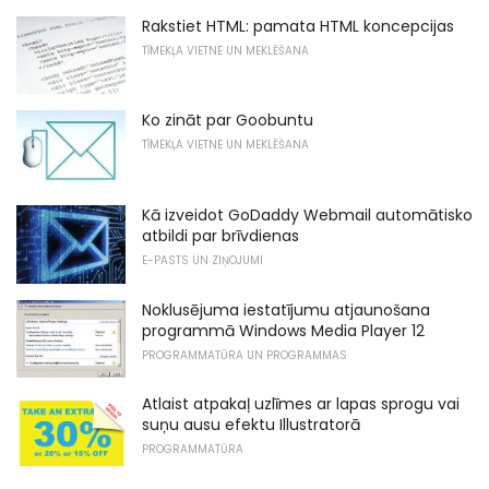
Rakstiet HTML: pamata HTML koncepcijas
TĪMEKĻA VIETNE UN MEKLĒŠANA
Ko zināt par Goobuntu
TĪMEKĻA VIETNE UN MEKLĒŠANA
Kā izveidot GoDaddy Webmail automātisko
atbildi par brīvdienas
E-PASTS UN ZIŅOJUMI
Noklusējuma iestatījumu atjaunošana
programmā Windows Media Player 12
PROGRAMMATŪRA UN PROGRAMMAS
Atlaist atpakaļ uzlīmes ar lapas sprogu vai
suņu ausu efektu Illustratorā
PROGRAMMATŪRA