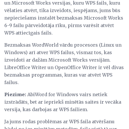
un Microsoft Works versijas, kuru WPS fails, kuru
vēlaties atvērt, tika izveidots, iespējams, jums būs
nepieciešams instalēt bezmaksas Microsoft Works
6-9 failu pārveidotāja rīku, pirms varēsit atvērt
WPS attiecīgais fails.
Bezmaksas WordWorld vārdu procesors (Linux un
Windows) arī atver WPS failus, vismaz tos, kas
izveidoti ar dažām Microsoft Works versijām.
LibreOffice Writer un OpenOffice Writer ir vēl divas
bezmaksas programmas, kuras var atvērt WPS
failus.
Piezīme:
AbiWord for Windows vairs netiek
izstrādāts, bet ar iepriekš minētās saites ir vecāka
versija, kas darbojas ar WPS failiem.
Ja jums rodas problēmas ar WPS faila atvēršanu