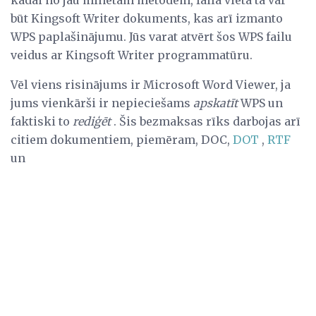
kādai no jau minētām metodēm, faila vietā tā var
būt Kingsoft Writer dokuments, kas arī izmanto
WPS paplašinājumu. Jūs varat atvērt šos WPS failu
veidus ar Kingsoft Writer programmatūru.
Vēl viens risinājums ir Microsoft Word Viewer, ja
jums vienkārši ir nepieciešams
apskatīt
WPS un
faktiski to
rediģēt
. Šis bezmaksas rīks darbojas arī
citiem dokumentiem, piemēram, DOC,
DOT
,
RTF
un