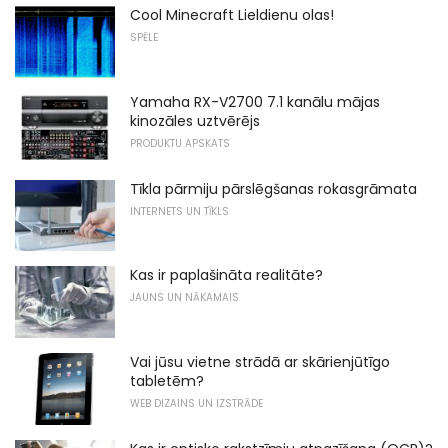
Cool Minecraft Lieldienu olas!
SPĒLE
Yamaha RX-V2700 7.1 kanālu mājas
kinozāles uztvērējs
PRODUKTU APSKATS
Tīkla pārmiju pārslēgšanas rokasgrāmata
INTERNETS UN TĪKLS
Kas ir paplašināta realitāte?
JAUNS UN NĀKAMAIS
Vai jūsu vietne strādā ar skārienjūtīgo
tabletēm?
WEB DIZAINS UN IZSTRĀDE