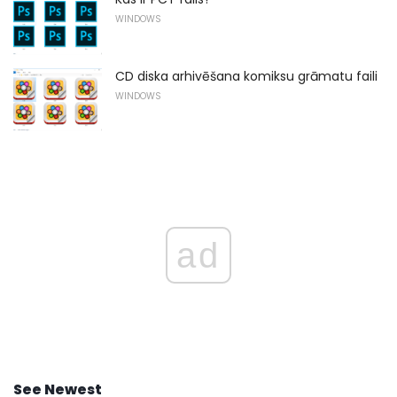
WINDOWS
CD diska arhivēšana komiksu grāmatu faili
WINDOWS
ad
See Newest