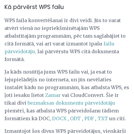
Kā pārvērst WPS failu
WPS faila konvertēšanai ir divi veidi. Jūs to varat
atvērt vienā no iepriekšminētajām WPS
atbalstītajām programmām, pēc tam saglabājiet to
citā formātā, vai arī varat izmantot īpašu
failu
pārveidotāju,
lai pārvērstu WPS citā dokumenta
formātā.
Ja kāds nosūtīja jums WPS failu vai, ja esat to
lejupielādējis no interneta, un jūs nevēlaties
instalēt kādu no programmām, kas atbalsta WPS, es
ļoti iesaku lietot
Zamar
vai CloudConvert. Šie ir
tikai divi
bezmaksas dokumentu pārveidotāju
piemēri, kas atbalsta WPS pārveidošanu tādiem
formātiem kā DOC,
DOCX
,
ODT
,
PDF
,
TXT
un citi.
Izmantojot šos divus WPS pārveidotājus, vienkārši