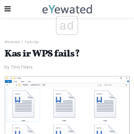
ad
Windows
Failu tipi
Kas ir WPS fails?
by Tims Fišers