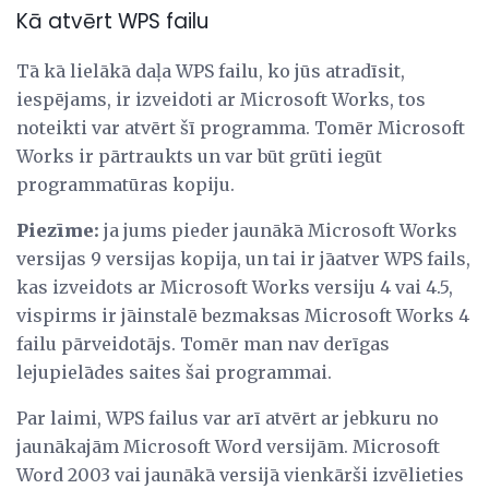
Kā atvērt WPS failu
Tā kā lielākā daļa WPS failu, ko jūs atradīsit,
iespējams, ir izveidoti ar Microsoft Works, tos
noteikti var atvērt šī programma. Tomēr Microsoft
Works ir pārtraukts un var būt grūti iegūt
programmatūras kopiju.
Piezīme:
ja jums pieder jaunākā Microsoft Works
versijas 9 versijas kopija, un tai ir jāatver WPS fails,
kas izveidots ar Microsoft Works versiju 4 vai 4.5,
vispirms ir jāinstalē bezmaksas Microsoft Works 4
failu pārveidotājs. Tomēr man nav derīgas
lejupielādes saites šai programmai.
Par laimi, WPS failus var arī atvērt ar jebkuru no
jaunākajām Microsoft Word versijām. Microsoft
Word 2003 vai jaunākā versijā vienkārši izvēlieties