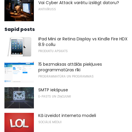
Vai Cyber ​​Attack varētu izslēgt datoru?
ANTIVĪRUSS
Sapid posts
IPad Mini ar Retina Display vs Kindle Fire HDX
8.9 collu
PRODUKTU APSKATS
15 bezmaksas attālās piekļuves
programmatūras rīki
PROGRAMMATŪRA UN PROGRAMMAS
SMTP iekšpuse
E-PASTS UN ZIŅOJUMI
Kā izveidot interneta modeli
SOCIĀLIE MĒDIJI