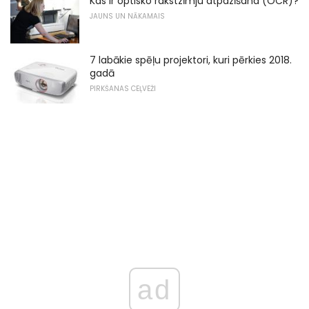
Kas ir optisko rakstzīmju atpazīšana (OCR)?
JAUNS UN NĀKAMAIS
7 labākie spēļu projektori, kuri pērkies 2018.
gadā
PIRKŠANAS CEĻVEŽI
ad