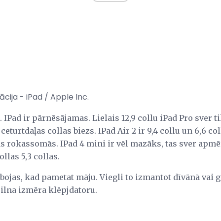
cija - iPad / Apple Inc.
Pad ir pārnēsājamas. Lielais 12,9 collu iPad Pro sver t
turtdaļas collas biezs. IPad Air 2 ir 9,4 collu un 6,6 co
ās rokassomās. IPad 4 mini ir vēl mazāks, tas sver apmē
ollas 5,3 collas.
jas, kad pametat māju. Viegli to izmantot dīvānā vai gu
pilna izmēra klēpjdatoru.