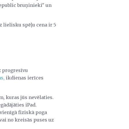
epublic bruņinieki" un
 lielisku spēļu cena ir 5
dz progresīvu
s,
ikdienas ierīces
, kuras jūs nevēlaties.
egādājāties iPad.
 vienīgā fiziskā poga
 vai no kreisās puses uz