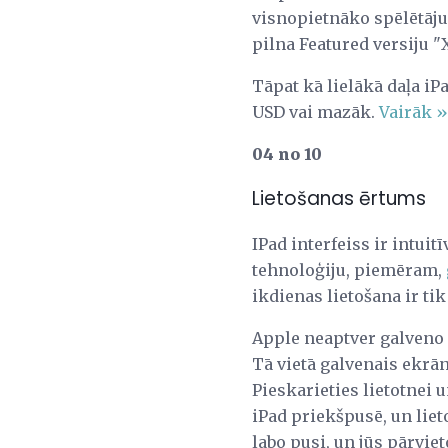
visnopietnāko spēlētāju
pilna Featured versiju "
Tāpat kā lielākā daļa iP
USD vai mazāk.
Vairāk »
04 no 10
Lietošanas ērtums
IPad interfeiss ir intuit
tehnoloģiju, piemēram,
ikdienas lietošana ir tik
Apple neaptver galveno 
Tā vietā galvenais ekrān
Pieskarieties lietotnei 
iPad priekšpusē, un liet
labo pusi, un jūs pārviet