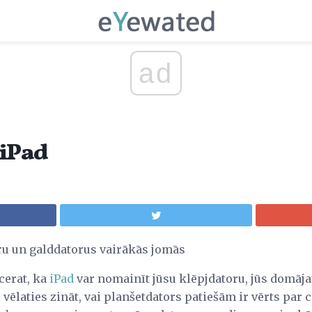
ad
 iPad
ru un galddatorus vairākās jomās
 cerat, ka
iPad
var nomainīt jūsu klēpjdatoru, jūs domāja
 vēlaties zināt, vai planšetdators patiešām ir vērts par 