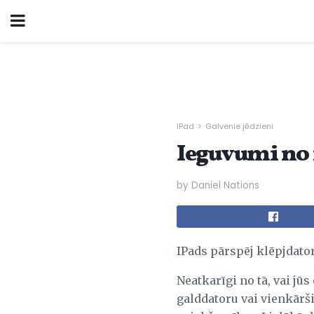
IPad
Galvenie jēdzieni
Ieguvumi no
by Daniel Nations
IPads pārspēj klēpjdato
Neatkarīgi no tā, vai jūs
galddatoru vai vienkārši