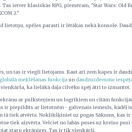
. Tas ietver klasiskās RPG, piemēram, "Star Wars: Old R
XCOM 2."
ad lietotņu, spēles parasti ir lētākas nekā konsole. Daudz
īvs, un tas ir viegli lietojams. Kaut arī zem kapes ir dau
globālā meklēšanas funkcija
un
daudzuzdevumu iespēja
 vienkārša, ka lielākā daļa cilvēku spēj ātri to izmantot.
ekrānu ar pulksteņiem un logrīkiem un citām funkcijām
s ir piepildīts ar lietotnēm - galvenais iemesls, kādēļ i
un tā tiek atvērta. Noklikšķiniet uz pogas Sākums, kas ir
otne tiek aizvērta. Velciet no labās puses uz kreiso pusi
ojat starp ekrāniem. Tas ir tik vienkārši.