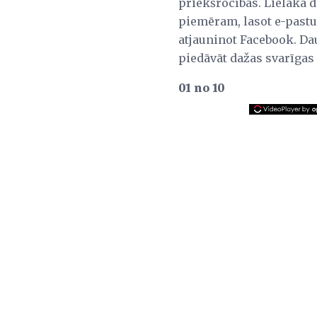
priekšrocības. Lielākā
piemēram, lasot e-pastu,
atjauninot Facebook. Da
piedāvāt dažas svarīgas
01 no 10