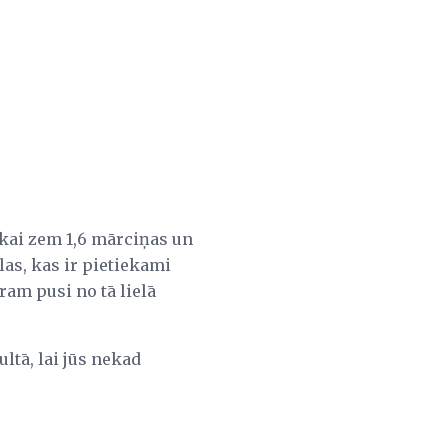
ikai zem 1,6 mārciņas un
llas, kas ir pietiekami
ram pusi no tā lielā
ltā, lai jūs nekad