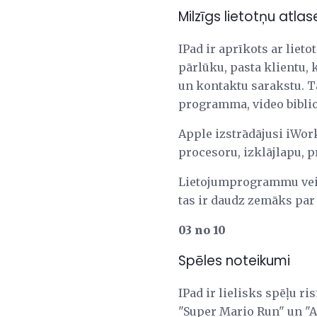
Milzīgs lietotņu atlas
IPad ir aprīkots ar liet
pārlūku, pasta klientu, 
un kontaktu sarakstu. Ta
programma, video biblio
Apple izstrādājusi iWor
procesoru, izklājlapu, 
Lietojumprogrammu veikal
tas ir daudz zemāks par
03 no 10
Spēles noteikumi
IPad ir lielisks spēļu r
"Super Mario Run" un "A