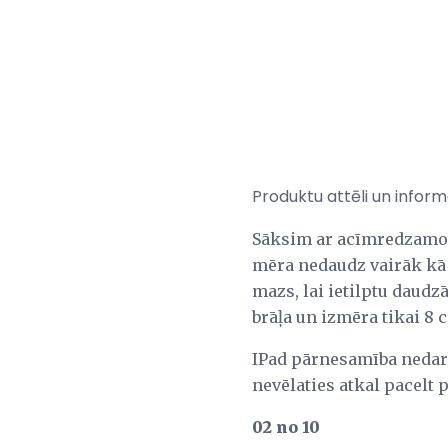
Produktu attēli un informā
Sāksim ar acīmredzamo. I
mēra nedaudz vairāk kā ce
mazs, lai ietilptu daudz
brāļa un izmēra tikai 8 c
IPad pārnesamība nedarbo
nevēlaties atkal pacelt 
02 no 10