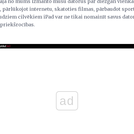
 daļa no mums izmanto mūsu datorus par diezgan vien
 pārlūkojot internetu, skatoties filmas, pārbaudot spor
udziem cilvēkiem iPad var ne tikai nomainīt savus dator
 priekšrocības.
ad