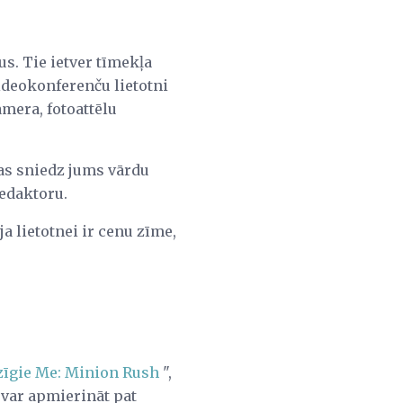
s. Tie ietver tīmekļa
ideokonferenču lietotni
mera, fotoattēlu
kas sniedz jums vārdu
edaktoru.
a lietotnei ir cenu zīme,
īgie Me: Minion Rush
",
 var apmierināt pat