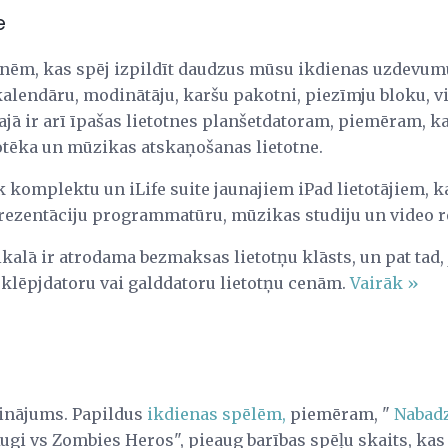
e
otnēm, kas spēj izpildīt daudzus mūsu ikdienas uzdevumu
kalendāru, modinātāju, karšu pakotni, piezīmju bloku, v
jā ir arī īpašas lietotnes planšetdatoram, piemēram, ka
tēka un mūzikas atskaņošanas lietotne.
k komplektu un iLife suite jaunajiem iPad lietotājiem, 
prezentāciju programmatūru, mūzikas studiju un video r
ā ir atrodama bezmaksas lietotņu klāsts, un pat tad, j
 klēpjdatoru vai galddatoru lietotņu cenām.
Vairāk »
isinājums. Papildus
ikdienas spēlēm,
piemēram, "
Nabadz
ugi vs Zombies Heros", pieaug barības spēļu skaits, kas