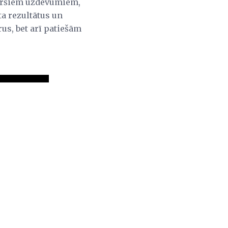
kāršiem uzdevumiem,
ta rezultātus un
us, bet arī patiešām