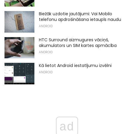
Biežāk uzdotie jautājumi: Vai Mobilo
telefonu apdrošināšana ietaupīs naudu
ANDROID
HTC Surround aizmugures vāciņš,
akumulators un SIM kartes apmācība
ANDROID
Kā lietot Android iestatījumu izvēlni
ANDROID
ad