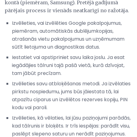
kontā (piemēram, Samsung). Pretējā gadījumā
pārējais process ir vienāds neatkarīgi no ražotāja.
Izvēlieties, vai izvēlēties Google pakalpojumus,
piemēram, automātiskās dublējumkopijas,
atrašanās vietu pakalpojumus un uzņēmumam
sūtīt lietojuma un diagnostikas datus.
Iestatiet vai apstipriniet savu laika joslu. Ja esat
iegādājies tālruni tajā pašā vietā, kurā dzīvojat,
tam jābūt precīzam.
Izvēlieties savu atbloķēšanas metodi. Ja izvēlaties
pirkstu nospiedumu, jums būs jāiestata tā, lai
atpazītu ciparus un izvēlētos rezerves kopiju, PIN
kodu vai paroli.
Izvēlieties, kā vēlaties, lai jūsu paziņojumi parādās,
kad tālrunis ir bloķēts. Ir trīs iespējas: parādīt visu,
paslēpt slepeno saturu un nerādīt paziņojumus.