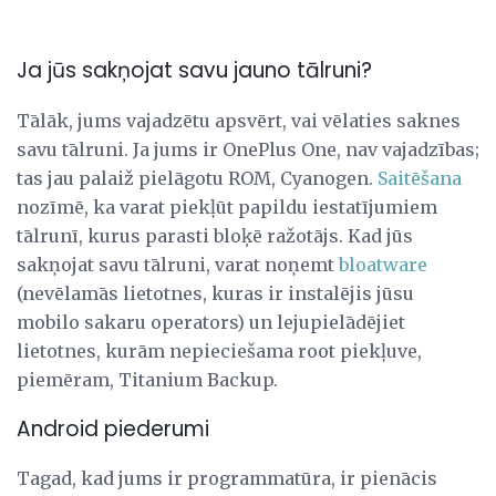
Ja jūs sakņojat savu jauno tālruni?
Tālāk, jums vajadzētu apsvērt, vai vēlaties saknes
savu tālruni. Ja jums ir OnePlus One, nav vajadzības;
tas jau palaiž pielāgotu ROM, Cyanogen.
Saitēšana
nozīmē, ka varat piekļūt papildu iestatījumiem
tālrunī, kurus parasti bloķē ražotājs. Kad jūs
sakņojat savu tālruni, varat noņemt
bloatware
(nevēlamās lietotnes, kuras ir instalējis jūsu
mobilo sakaru operators) un lejupielādējiet
lietotnes, kurām nepieciešama root piekļuve,
piemēram, Titanium Backup.
Android piederumi
Tagad, kad jums ir programmatūra, ir pienācis