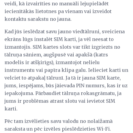
veidi, kā izvairīties no manuāli lejupielādēt
iecienītākās lietotnes pa vienam vai izveidot
kontaktu sarakstu no jauna.
Kad jūs ieslēdzat savu jauno viedtālruni, sveiciena
ekrāns lūgs instalēt SIM karti, ja vēl neesat to
izmantojis. SIM kartes slots var tikt izgriezts no
tālruņa sāniem, augšpusē vai apakšā (katrs
modelis ir atšķirīgs), izmantojot nelielu
instrumentu vai papīra klipa galu. Ielieciet karti un
velciet to atpakaļ tālrunī. Ja tā ir jauna SIM karte,
jums, iespējams, būs jāievada PIN numurs, kas ir uz
iepakojuma. Pārbaudiet tālruņa rokasgrāmatu, ja
jums ir problēmas atrast slotu vai ievietot SIM
karti.
Pēc tam izvēlieties savu valodu no nolaižamā
saraksta un pēc izvēles pieslēdzieties Wi-Fi.