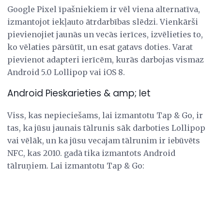
Google Pixel īpašniekiem ir vēl viena alternatīva,
izmantojot iekļauto ātrdarbības slēdzi. Vienkārši
pievienojiet jaunās un vecās ierīces, izvēlieties to,
ko vēlaties pārsūtīt, un esat gatavs doties. Varat
pievienot adapteri ierīcēm, kurās darbojas vismaz
Android 5.0 Lollipop vai iOS 8.
Android Pieskarieties & amp; Iet
Viss, kas nepieciešams, lai izmantotu Tap & Go, ir
tas, ka jūsu jaunais tālrunis sāk darboties Lollipop
vai vēlāk, un ka jūsu vecajam tālrunim ir iebūvēts
NFC, kas 2010. gadā tika izmantots Android
tālruņiem. Lai izmantotu Tap & Go: