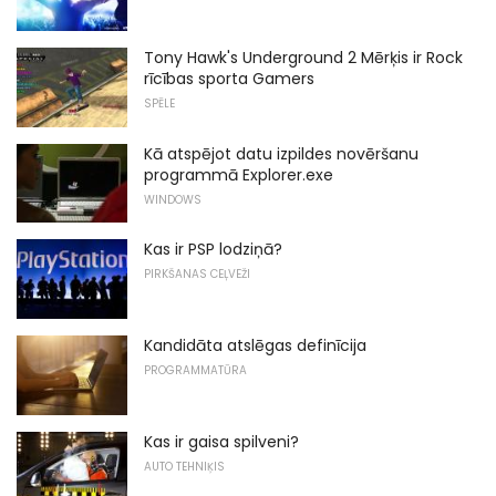
Tony Hawk's Underground 2 Mērķis ir Rock
rīcības sporta Gamers
SPĒLE
Kā atspējot datu izpildes novēršanu
programmā Explorer.exe
WINDOWS
Kas ir PSP lodziņā?
PIRKŠANAS CEĻVEŽI
Kandidāta atslēgas definīcija
PROGRAMMATŪRA
Kas ir gaisa spilveni?
AUTO TEHNIĶIS