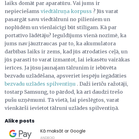
laiks domāt par aparatūru. Vai jums ir
nepieciešams
viedtālruņa korpuss
? Jūs varat
pasargāt savu viedtālruni no pilieniem un
noplūdēm un vienlaicīgi būt stilīgam. Kā par
portatīvo lādētāju? Ieguldījums vienā nozīmē, ka
jums nav jāuztraucas par to, ka akumulatora
darbības laiks ir zems, kad jūs atrodaties ceļā, un
jūs parasti to varat izmantot, lai iekasētu vairākas
ierīces. Ja jūsu jaunajam tālrunim ir iebūvēta
bezvadu uzlādēšana, apsveriet iespēju iegādāties
bezvadu uzlādes spilventiņu
. Daži ierīču ražotāji,
tostarp Samsung, to pārdod, kā arī daudzi trešo
pušu uzņēmumi. Tā vietā, lai pieslēgtos, varat
vienkārši ievietot tālruni uzlādes spilventiņā.
Alike posts
Kā maksāt ar Google
ANDROID