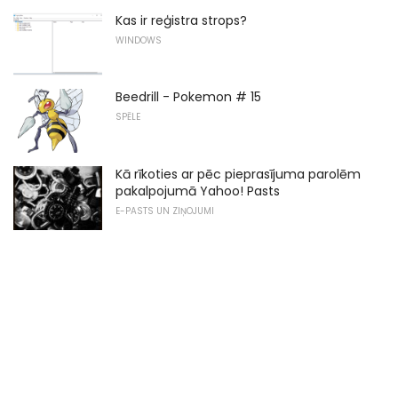
Kas ir reģistra strops?
WINDOWS
Beedrill - Pokemon # 15
SPĒLE
Kā rīkoties ar pēc pieprasījuma parolēm
pakalpojumā Yahoo! Pasts
E-PASTS UN ZIŅOJUMI