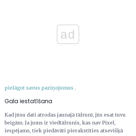
ad
pielāgot savus paziņojumus
.
Gala iestatīšana
Kad jūsu dati atrodas jaunajā tālrunī, jūs esat tuvu
beigām. Ja jums ir viedtālrunis, kas nav Pixel,
iespējams, tiek piedāvāti pierakstīties atsevišķā