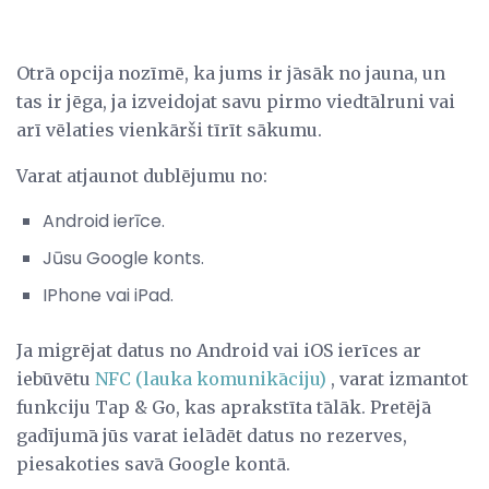
Otrā opcija nozīmē, ka jums ir jāsāk no jauna, un
tas ir jēga, ja izveidojat savu pirmo viedtālruni vai
arī vēlaties vienkārši tīrīt sākumu.
Varat atjaunot dublējumu no:
Android ierīce.
Jūsu Google konts.
IPhone vai iPad.
Ja migrējat datus no Android vai iOS ierīces ar
iebūvētu
NFC (lauka komunikāciju)
, varat izmantot
funkciju Tap & Go, kas aprakstīta tālāk. Pretējā
gadījumā jūs varat ielādēt datus no rezerves,
piesakoties savā Google kontā.