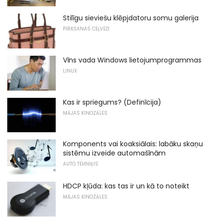
Stilīgu sieviešu klēpjdatoru somu galerija
PIRKŠANAS CEĻVEŽI
Vīns vada Windows lietojumprogrammas
LINUX
Kas ir spriegums? (Definīcija)
MĀJAS KINOZĀLES
Komponents vai koaksiālais: labāku skaņu
sistēmu izveide automašīnām
AUTO TEHNIĶIS
HDCP kļūda: kas tas ir un kā to noteikt
MĀJAS KINOZĀLES