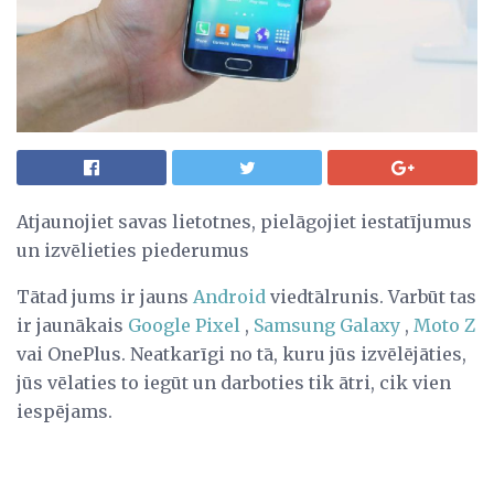
Atjaunojiet savas lietotnes, pielāgojiet iestatījumus
un izvēlieties piederumus
Tātad jums ir jauns
Android
viedtālrunis. Varbūt tas
ir jaunākais
Google Pixel
,
Samsung
Galaxy
,
Moto Z
vai OnePlus. Neatkarīgi no tā, kuru jūs izvēlējāties,
jūs vēlaties to iegūt un darboties tik ātri, cik vien
iespējams.