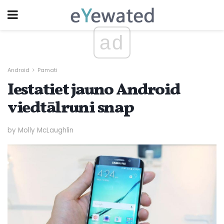
ad
Android
Pamati
Iestatiet jauno Android
viedtālruni snap
by Molly McLaughlin