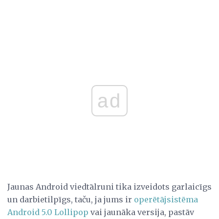
ad
Jaunas Android viedtālruni tika izveidots garlaicīgs
un darbietilpīgs, taču, ja jums ir
operētājsistēma
Android 5.0 Lollipop
vai jaunāka versija, pastāv