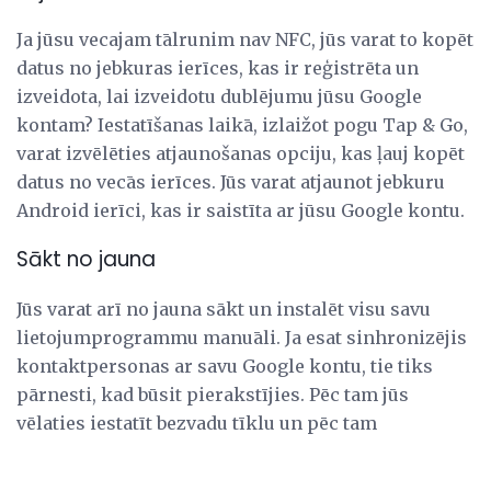
Ja jūsu vecajam tālrunim nav NFC, jūs varat to kopēt
datus no jebkuras ierīces, kas ir reģistrēta un
izveidota, lai izveidotu dublējumu jūsu Google
kontam? Iestatīšanas laikā, izlaižot pogu Tap & Go,
varat izvēlēties atjaunošanas opciju, kas ļauj kopēt
datus no vecās ierīces. Jūs varat atjaunot jebkuru
Android ierīci, kas ir saistīta ar jūsu Google kontu.
Sākt no jauna
Jūs varat arī no jauna sākt un instalēt visu savu
lietojumprogrammu manuāli. Ja esat sinhronizējis
kontaktpersonas ar savu Google kontu, tie tiks
pārnesti, kad būsit pierakstījies. Pēc tam jūs
vēlaties iestatīt bezvadu tīklu un pēc tam