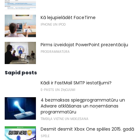
Kā lejupielādēt FaceTime
IPHONE UN IPOD
Pirms izveidojat PowerPoint prezentāciju
PROGRAMMATŪRA
Sapid posts
Kādi ir FastMail SMTP iestatījumi?
E-PASTS UN ZIŅOJUMI
4 bezmaksas spiegprogrammatūru un
Adware atklāšanas un noņemšanas
programmatūru
TĪMEKĻA VIETNE UN MEKLĒŠANA
Desmit desmit Xbox One spēles 2015. gadā
SPĒLE