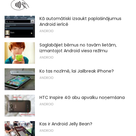
Kā automātiski izsaukt paplašinājumus
Android ierīcē
ANDROID
Saglabājiet bērnus no tavām lietām,
izmantojot Android viesa režīmu
ANDROID
Ko tas nozīmē, lai Jailbreak iPhone?
ANDROID
HTC Inspire 4G abu apvalku noņemšana
ANDROID
Kas ir Android Jelly Bean?
ANDROID