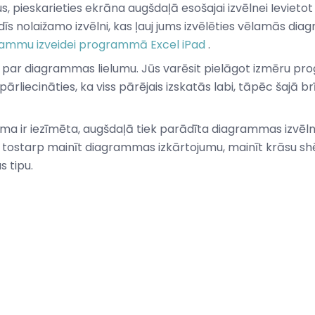
s, pieskarieties ekrāna augšdaļā esošajai izvēlnei Ievietot 
s nolaižamo izvēlni, kas ļauj jums izvēlēties vēlamās dia
ammu izveidei programmā Excel iPad
.
 par diagrammas lielumu. Jūs varēsit pielāgot izmēru p
pārliecināties, ka viss pārējais izskatās labi, tāpēc šajā br
 ir iezīmēta, augšdaļā tiek parādīta diagrammas izvēlne
es, tostarp mainīt diagrammas izkārtojumu, mainīt krāsu sh
s tipu.