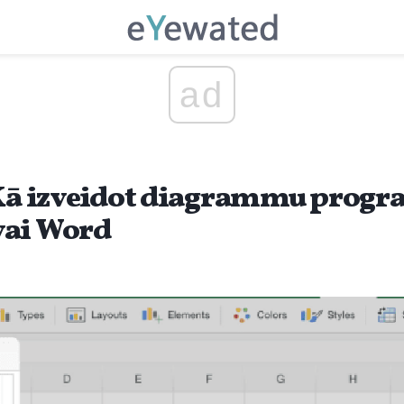
ad
: Kā izveidot diagrammu pro
vai Word