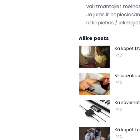
vai izmantojiet melnos
Ja jums ir nepieciešam
atkopieties / ielīmējiet
Alike posts
Kā kopēt DV
IPAD
Visbiežāk s
IPAD
Kā savienot 
IPAD
Kā kopēt fa
IPAD