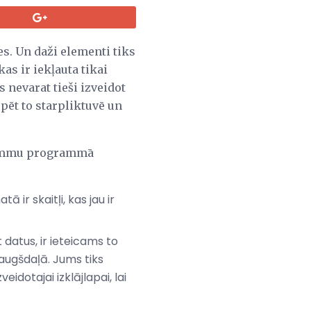
es. Un daži elementi tiks
as ir iekļauta tikai
nevarat tieši izveidot
ēt to starpliktuvē un
grammu programmā
ir skaitļi, kas jau ir
t datus, ir ieteicams to
 augšdaļā. Jums tiks
idotajai izklājlapai, lai