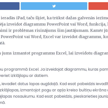
ieradās iPad, taču šķiet, ka trūkst dažas galvenās iezīm
pēja izveidot diagrammu PowerPoint vai Word, funkcija, k
imi ir problēmas risinājums šim jautājumam. Kamēr jūs 
werPoint vai Word, Excel var izveidot diagrammu, kop
tā.
zēs jums izmantot programmu Excel, lai izveidotu dia
apu programmā Excel. Ja izveidojat diagrammu, kuras pamatā 
riet izklājlapu ar datiem.
pa, ievadiet datus lapas augšdaļā. Kad esat pabeidzis ievadī
zklājlapas, izmantojot pogu ar apļa kreiso bultiņu ekrāna
jlapas nosaukumu. Kad esat pabeidzis, pieskarieties jaunizve
mā.