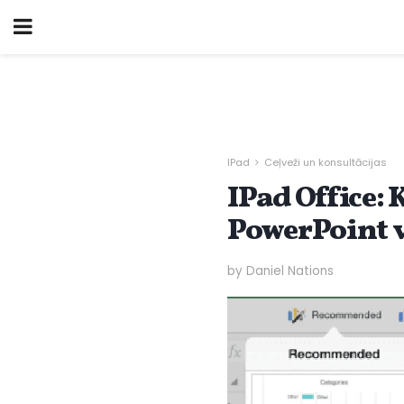
IPad
Ceļveži un konsultācijas
IPad Office
PowerPoint 
by Daniel Nations