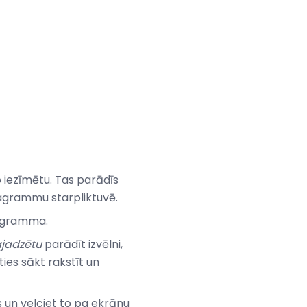
o iezīmētu. Tas parādīs
diagrammu starpliktuvē.
iagramma.
jadzētu
parādīt izvēlni,
ties sākt rakstīt un
s un velciet to pa ekrānu