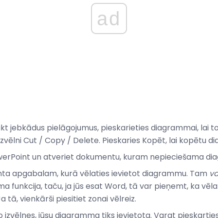
ad
kt jebkādus pielāgojumus, pieskarieties diagrammai, lai t
zvēlni Cut / Copy / Delete. Pieskaries Kopēt, lai kopētu 
owerPoint un atveriet dokumentu, kuram nepieciešama d
nta apgabalam, kurā vēlaties ievietot diagrammu. Tam
va
uma funkcija, taču, ja jūs esat Word, tā var pieņemt, ka vēla
a tā, vienkārši piesitiet zonai vēlreiz.
no izvēlnes, jūsu diagramma tiks ievietota. Varat pieskartie