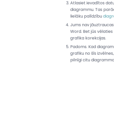
Atlasiet ievadītos datu
diagrammu. Tas parādī
lielāku palīdzību
diagr
Jums nav jāuztraucas
Word. Bet jūs vēlaties 
grafika korekcijas.
Padoms. Kad diagramma
grafiku no šīs izvēln
pilnīgi citu diagramma