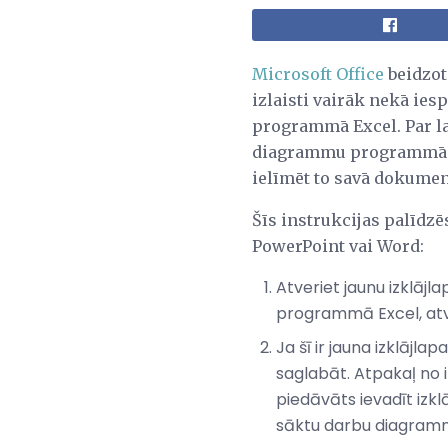
Microsoft Office
beidzot 
izlaisti vairāk nekā ies
programmā Excel. Par la
diagrammu programmā Po
ielīmēt to savā dokumen
Šīs instrukcijas palīd
PowerPoint vai Word:
Atveriet jaunu izklājl
programmā Excel, atve
Ja šī ir jauna izklājla
saglabāt. Atpakaļ no i
piedāvāts ievadīt izklā
sāktu darbu diagram