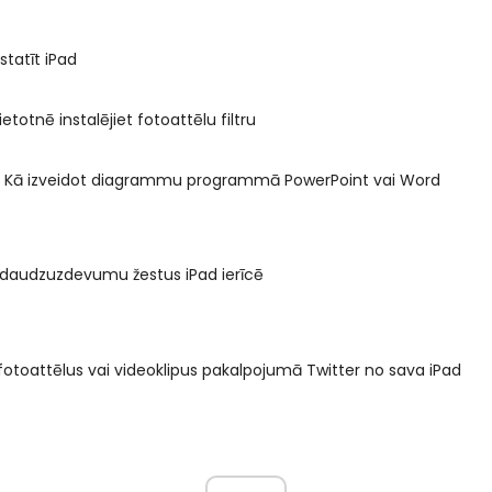
statīt iPad
ietotnē instalējiet fotoattēlu filtru
e: Kā izveidot diagrammu programmā PowerPoint vai Word
 daudzuzdevumu žestus iPad ierīcē
 fotoattēlus vai videoklipus pakalpojumā Twitter no sava iPad