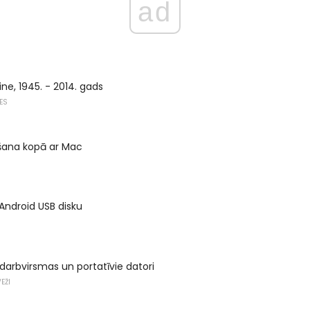
ad
e, 1945. - 2014. gads
ES
ošana kopā ar Mac
 Android USB disku
darbvirsmas un portatīvie datori
EŽI