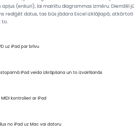
 apļus (enkuri), lai mainītu diagrammas izmēru. Diemžēl j
s rediģēt datus, tas būs jādara Excel izklājlapā, atkārtot
 to.
D uz iPad par brīvu
astopamā iPad veida izkrāpšana un to izvairīšanās
MIDI kontrolieri ar iPad
ilus no iPad uz Mac vai datoru