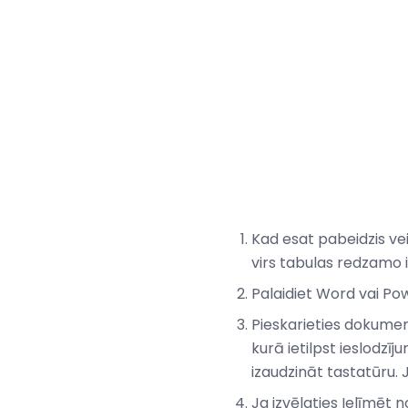
Kad esat pabeidzis vei
virs tabulas redzamo i
Palaidiet Word vai P
Pieskarieties dokume
kurā ietilpst ieslodzīj
izaudzināt tastatūru. J
Ja izvēlaties Ielīmēt 