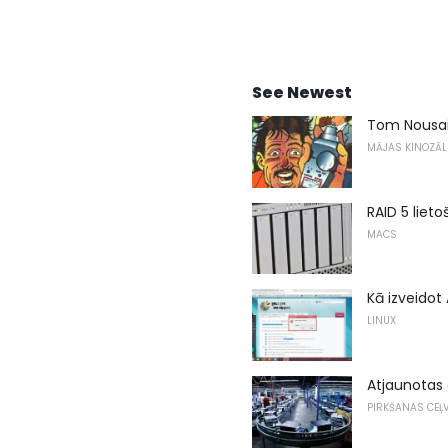
See Newest
Tom Nousain
MĀJAS KINOZĀL
RAID 5 liet
MACS
Kā izveidot
LINUX
Atjaunotas 
PIRKŠANAS CEĻV