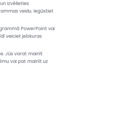
un izvēlieties
grammas veidu. Iegūstiet
rogrammā PowerPoint vai
īdī veiciet jebkuras
. Jūs varat mainīt
ēmu vai pat mainīt uz