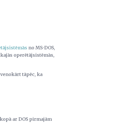
tājsistēmās
no MS-DOS,
ākajās operētājsistēmās,
lvenokārt tāpēc, ka
dā kopā ar DOS pirmajām