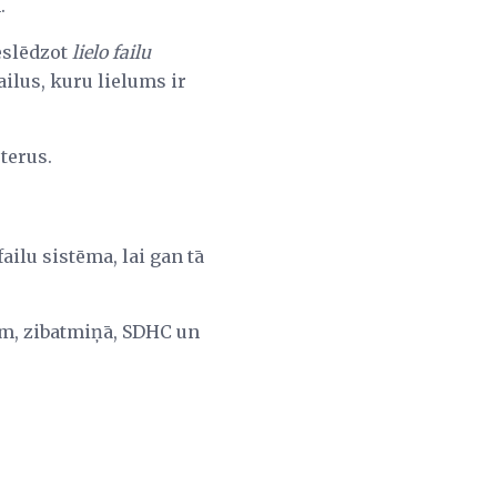
.
eslēdzot
lielo failu
failus, kuru lielums ir
terus.
ailu sistēma, lai gan tā
am, zibatmiņā, SDHC un