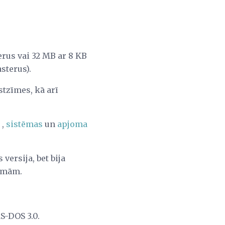
erus vai 32 MB ar 8 KB
sterus).
tzīmes, kā arī
,
sistēmas
un
apjoma
versija, bet bija
tēmām.
S-DOS 3.0.