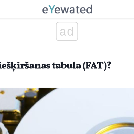
ad
piešķiršanas tabula (FAT)?