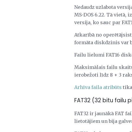
Nedaudz uzlabota versija
MS-DOS 6.22. Tā vietā, i
versija, ko sauc par FAT
Atkarībā no operētājsi
formāta diskdzinis var b
Failu lielumi FAT16 disk
Maksimālais failu skaits
ierobežoti līdz 8 + 3 ra
Arhīva faila atribūts
tika
FAT32 (32 bitu failu 
FAT32 ir jaunākā FAT fai
lietotājiem un bija gal