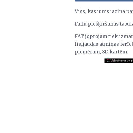
Viss, kas jums jāzina pa
Failu piešķiršanas tabul
FAT joprojām tiek izman
lieljaudas atmiņas ier
piemēram, SD kartēm.