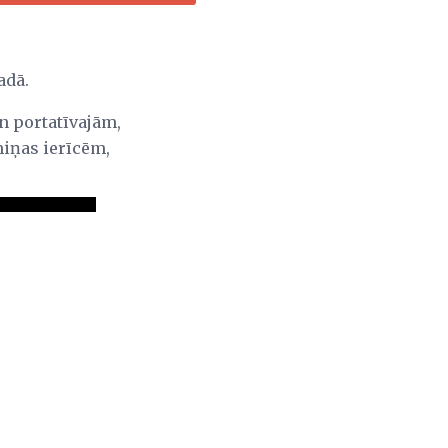
adā.
n portatīvajām,
miņas ierīcēm,