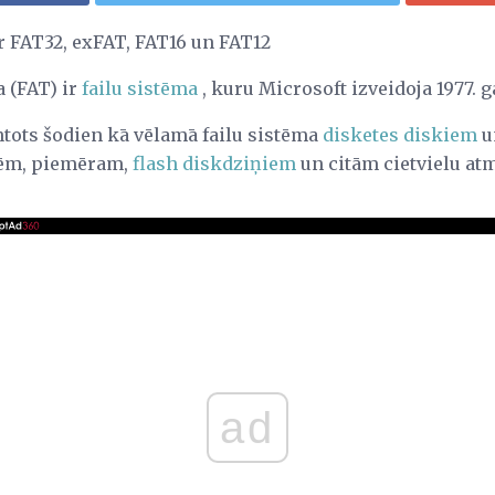
r FAT32, exFAT, FAT16 un FAT12
a (FAT) ir
failu sistēma
, kuru Microsoft izveidoja 1977. g
tots šodien kā vēlamā failu sistēma
disketes diskiem
u
īcēm, piemēram,
flash diskdziņiem
un citām cietvielu at
ad