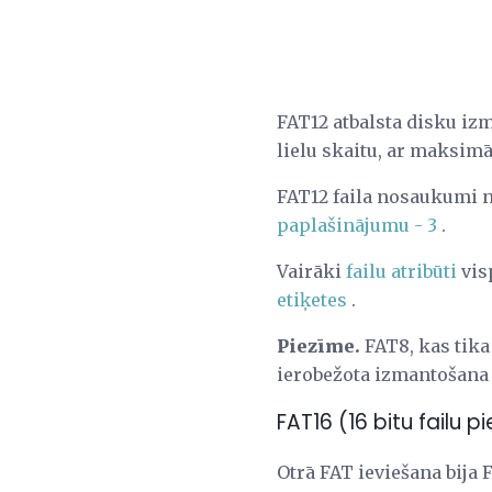
FAT12 atbalsta disku izm
lielu skaitu, ar maksimā
FAT12 faila nosaukumi n
paplašinājumu - 3
.
Vairāki
failu atribūti
vis
etiķetes
.
Piezīme.
FAT8, kas tika 
ierobežota izmantošana 
FAT16 (16 bitu failu 
Otrā FAT ieviešana bija 