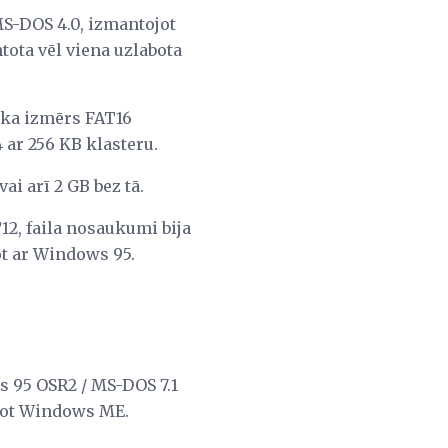
MS-DOS 4.0, izmantojot
tota vēl viena uzlabota
ska izmērs FAT16
 ar 256 KB klasteru.
vai arī 2 GB bez tā.
T12, faila nosaukumi bija
ot ar Windows 95.
ws 95 OSR2 / MS-DOS 7.1
ojot Windows ME.