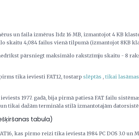
ērus un faila izmērus līdz 16 MB, izmantojot 4 KB klast
lo skaitu 4,084 failus vienā tilpumā (izmantojot 8KB kla
edrīkst pārsniegt maksimālo rakstzīmju skaitu - 8 raks
pirms tika ieviesti FAT12, tostarp
slēptās
,
tikai lasāmas
ieviests 1977. gadā, bija pirmā patiesā FAT failu sistēmas 
un tikai dažām termināla stilā izmantotajām datorsis
piešķiršanas tabula)
FAT16, kas pirmo reizi tika ieviesta 1984 PC DOS 3.0 un M