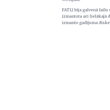
FAT12 bija galvenā failu
izmantota arī lielākajā 
izmanto gadījuma disketē