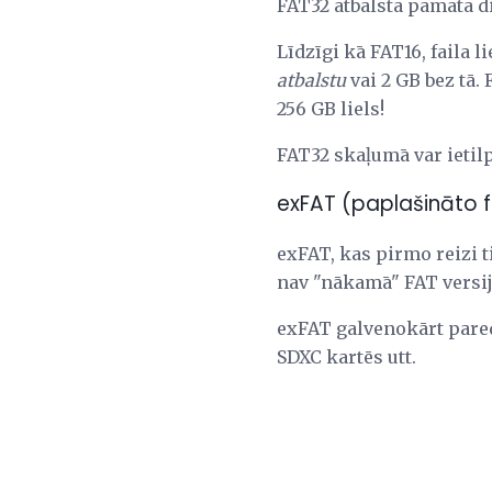
FAT32 atbalsta pamata di
Līdzīgi kā FAT16, faila 
atbalstu
vai 2 GB bez tā.
256 GB liels!
FAT32 skaļumā var ietilp
exFAT (paplašināto f
exFAT, kas pirmo reizi ti
nav "nākamā" FAT versij
exFAT galvenokārt pared
SDXC kartēs utt.