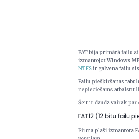
FAT bija primārā failu s
izmantojot Windows ME. 
NTFS
ir galvenā failu si
Failu piešķiršanas tabul
nepieciešams atbalstīt 
Šeit ir daudz vairāk par
FAT12 (12 bitu failu p
Pirmā plaši izmantotā FA
versijām.