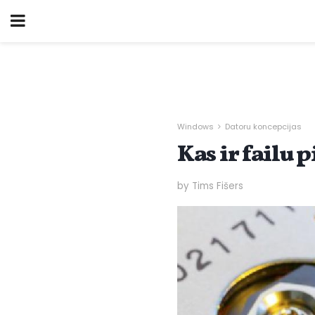
Windows
Datoru koncepcijas
Kas ir failu 
by Tims Fišers