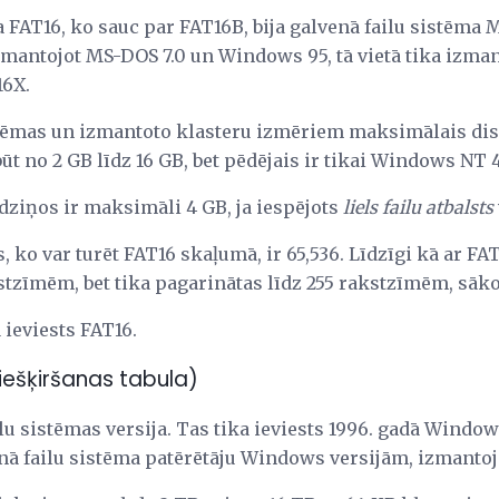
 FAT16, ko sauc par FAT16B, bija galvenā failu sistēma 
zmantojot MS-DOS 7.0 un Windows 95, tā vietā tika izman
16X.
stēmas un izmantoto klasteru izmēriem maksimālais di
ūt no 2 GB līdz 16 GB, bet pēdējais ir tikai Windows NT 4
dziņos ir maksimāli 4 GB, ja iespējots
liels failu atbalsts
, ko var turēt FAT16 skaļumā, ir 65,536. Līdzīgi kā ar FA
kstzīmēm, bet tika pagarinātas līdz 255 rakstzīmēm, sāk
 ieviests FAT16.
piešķiršanas tabula)
lu sistēmas versija. Tas tika ieviests 1996. gadā Windo
venā failu sistēma patērētāju Windows versijām, izmant