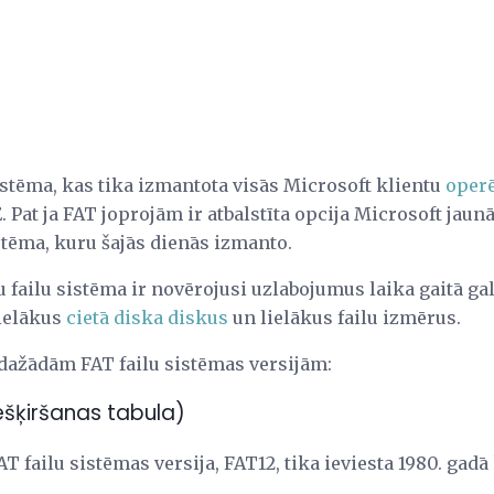
istēma, kas tika izmantota visās Microsoft klientu
operē
Pat ja FAT joprojām ir atbalstīta opcija Microsoft jaun
stēma, kuru šajās dienās izmanto.
u failu sistēma ir novērojusi uzlabojumus laika gaitā ga
lielākus
cietā diska diskus
un lielākus failu izmērus.
 dažādām FAT failu sistēmas versijām:
iešķiršanas tabula)
T failu sistēmas versija, FAT12, tika ieviesta 1980. ga