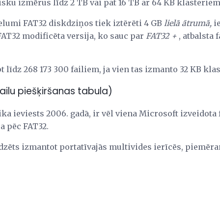
sku izmērus līdz 2 TB vai pat 16 TB ar 64 KB klasteriem
lielumi FAT32 diskdziņos tiek iztērēti 4 GB
lielā ātrumā,
i
 FAT32 modificēta versija, ko sauc par
FAT32 +
, atbalsta 
t līdz 268 173 300 failiem, ja vien tas izmanto 32 KB klas
ailu piešķiršanas tabula)
ka ieviests 2006. gadā, ir vēl viena Microsoft izveidota f
a pēc FAT32.
zēts izmantot portatīvajās multivides ierīcēs, piemēr