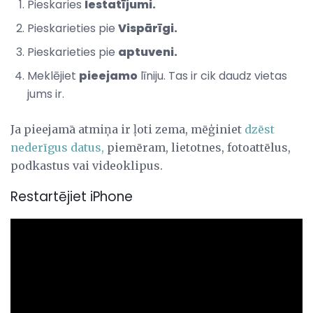
Pieskaries
Iestatījumi.
Pieskarieties pie
Vispārīgi.
Pieskarieties pie
aptuveni.
Meklējiet
pieejamo
līniju. Tas ir cik daudz vietas
jums ir.
Ja pieejamā atmiņa ir ļoti zema, mēģiniet
dzēst
nederīgus datus,
piemēram, lietotnes, fotoattēlus,
podkastus vai videoklipus.
Restartējiet iPhone