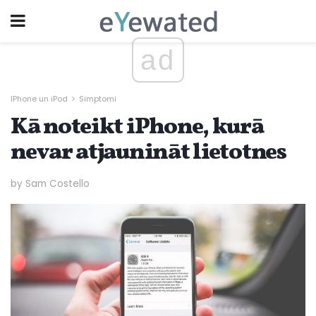
ad
IPhone un iPod
Simptomi
Kā noteikt iPhone, kurā
nevar atjaunināt lietotnes
by Sam Costello