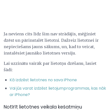
Ja neviens cits līdz šim nav strādājis, mēģiniet
dzēst un pārinstalēt lietotni. Dažreiz lietotnei ir
nepieciešams jauns sākums, un, kad to veicat,
instalēsiet jaunāko lietotnes versiju.
Lai uzzinātu vairāk par lietotņu dzēšanu, lasiet
šādi:
Kā izdzēst lietotnes no sava iPhone
Vai jūs varat izdzēst lietojumprogrammas, kas nāk
ar iPhone?
Notīrīt lietotnes veikala kešatmiņu