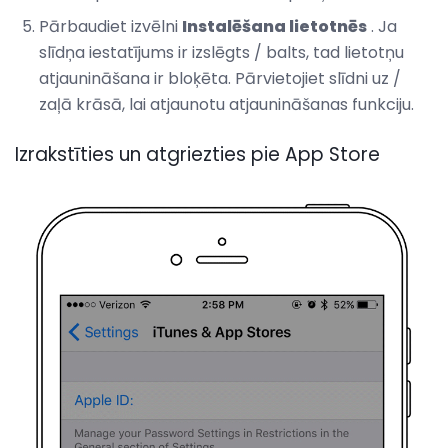
Pārbaudiet izvēlni
Instalēšana lietotnēs
. Ja
slīdņa iestatījums ir izslēgts / balts, tad lietotņu
atjaunināšana ir bloķēta. Pārvietojiet slīdni uz /
zaļā krāsā, lai atjaunotu atjaunināšanas funkciju.
Izrakstīties un atgriezties pie App Store