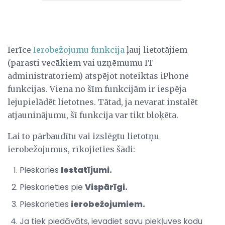
Ierīce
Ierobežojumu funkcija
ļauj lietotājiem
(parasti vecākiem vai uzņēmumu IT
administratoriem) atspējot noteiktas iPhone
funkcijas. Viena no šīm funkcijām ir iespēja
lejupielādēt lietotnes. Tātad, ja nevarat instalēt
atjauninājumu, šī funkcija var tikt bloķēta.
Lai to pārbaudītu vai izslēgtu lietotņu
ierobežojumus, rīkojieties šādi:
Pieskaries
Iestatījumi.
Pieskarieties pie
Vispārīgi.
Pieskarieties
ierobežojumiem.
Ja tiek piedāvāts, ievadiet savu piekļuves kodu