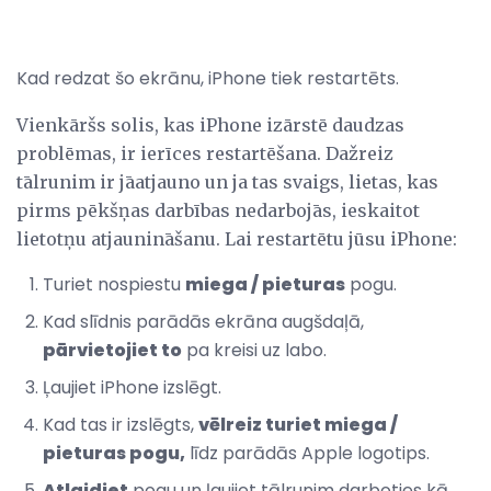
Kad redzat šo ekrānu, iPhone tiek restartēts.
Vienkāršs solis, kas iPhone izārstē daudzas
problēmas, ir ierīces restartēšana. Dažreiz
tālrunim ir jāatjauno un ja tas svaigs, lietas, kas
pirms pēkšņas darbības nedarbojās, ieskaitot
lietotņu atjaunināšanu. Lai restartētu jūsu iPhone:
Turiet nospiestu
miega / pieturas
pogu.
Kad slīdnis parādās ekrāna augšdaļā,
pārvietojiet to
pa kreisi uz labo.
Ļaujiet iPhone izslēgt.
Kad tas ir izslēgts,
vēlreiz turiet miega /
pieturas pogu,
līdz parādās Apple logotips.
Atlaidiet
pogu un ļaujiet tālrunim darboties kā