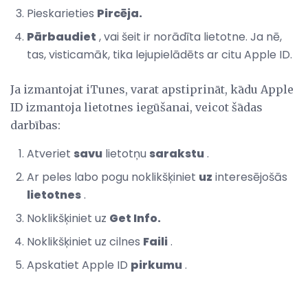
Pieskarieties
Pircēja.
Pārbaudiet
, vai šeit ir norādīta lietotne. Ja nē,
tas, visticamāk, tika lejupielādēts ar citu Apple ID.
Ja izmantojat iTunes, varat apstiprināt, kādu Apple
ID izmantoja lietotnes iegūšanai, veicot šādas
darbības:
Atveriet
savu
lietotņu
sarakstu
.
Ar peles labo pogu noklikšķiniet
uz
interesējošās
lietotnes
.
Noklikšķiniet uz
Get Info.
Noklikšķiniet uz cilnes
Faili
.
Apskatiet Apple ID
pirkumu
.