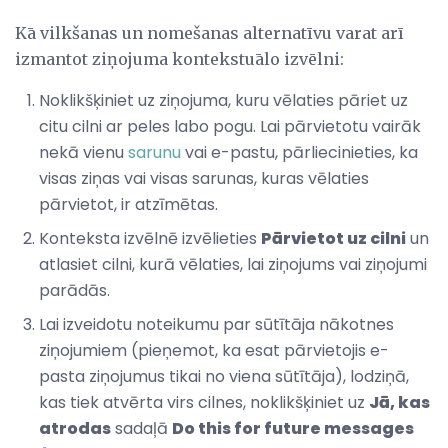
Kā vilkšanas un nomešanas alternatīvu varat arī
izmantot ziņojuma kontekstuālo izvēlni:
Noklikšķiniet uz ziņojuma, kuru vēlaties pāriet uz
citu cilni ar peles labo pogu. Lai pārvietotu vairāk
nekā vienu
sarunu
vai e-pastu, pārliecinieties, ka
visas ziņas vai visas sarunas, kuras vēlaties
pārvietot, ir atzīmētas.
Konteksta izvēlnē izvēlieties
Pārvietot uz cilni
un
atlasiet cilni, kurā vēlaties, lai ziņojums vai ziņojumi
parādās.
Lai izveidotu noteikumu par sūtītāja nākotnes
ziņojumiem (pieņemot, ka esat pārvietojis e-
pasta ziņojumus tikai no viena sūtītāja), lodziņā,
kas tiek atvērta virs cilnes, noklikšķiniet uz
Jā, kas
atrodas
sadaļā
Do this for future messages