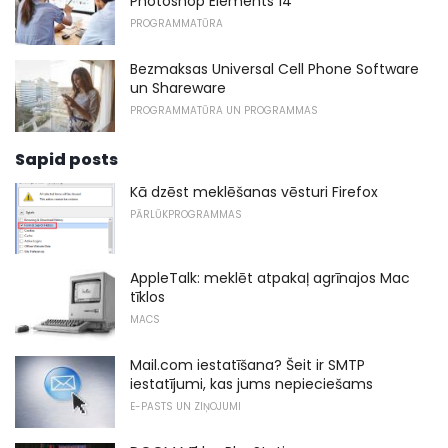
Photoshop Elements 14
PROGRAMMATŪRA
Bezmaksas Universal Cell Phone Software
un Shareware
PROGRAMMATŪRA UN PROGRAMMAS
Sapid posts
Kā dzēst meklēšanas vēsturi Firefox
PĀRLŪKPROGRAMMAS
AppleTalk: meklēt atpakaļ agrīnajos Mac
tīklos
MACS
Mail.com iestatīšana? Šeit ir SMTP
iestatījumi, kas jums nepieciešams
E-PASTS UN ZIŅOJUMI