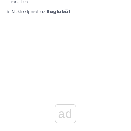
iesūtnē.
Noklikšķiniet uz
Saglabāt
.
ad