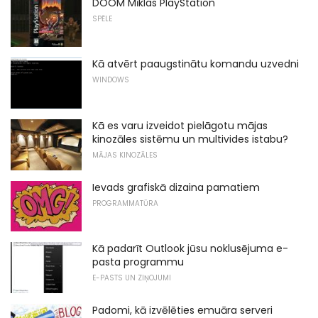
DOOM Mīklas PlayStation
SPĒLE
Kā atvērt paaugstinātu komandu uzvedni
WINDOWS
Kā es varu izveidot pielāgotu mājas
kinozāles sistēmu un multivides istabu?
MĀJAS KINOZĀLES
Ievads grafiskā dizaina pamatiem
PROGRAMMATŪRA
Kā padarīt Outlook jūsu noklusējuma e-
pasta programmu
E-PASTS UN ZIŅOJUMI
Padomi, kā izvēlēties emuāra serveri