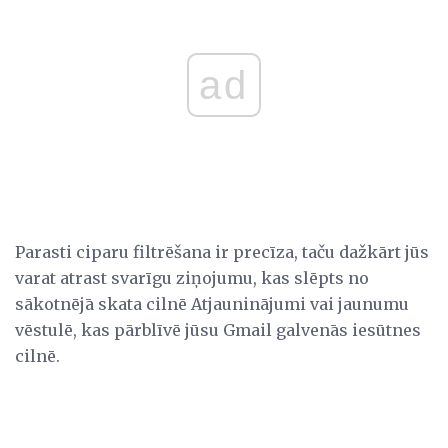
ad
Parasti ciparu filtrēšana ir precīza, taču dažkārt jūs
varat atrast svarīgu ziņojumu, kas slēpts no
sākotnējā skata cilnē Atjauninājumi vai jaunumu
vēstulē, kas pārblīvē jūsu Gmail galvenās iesūtnes
cilnē.