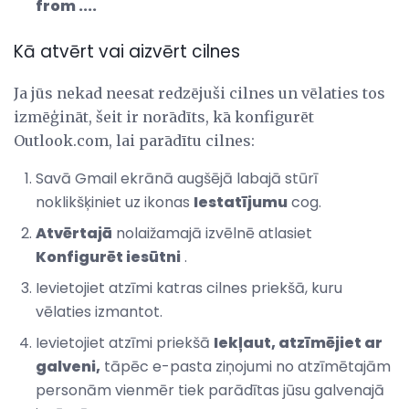
from ....
Kā atvērt vai aizvērt cilnes
Ja jūs nekad neesat redzējuši cilnes un vēlaties tos
izmēģināt, šeit ir norādīts, kā konfigurēt
Outlook.com, lai parādītu cilnes:
Savā Gmail ekrānā augšējā labajā stūrī
noklikšķiniet uz ikonas
Iestatījumu
cog.
Atvērtajā
nolaižamajā izvēlnē atlasiet
Konfigurēt iesūtni
.
Ievietojiet atzīmi katras cilnes priekšā, kuru
vēlaties izmantot.
Ievietojiet atzīmi priekšā
Iekļaut, atzīmējiet ar
galveni,
tāpēc e-pasta ziņojumi no atzīmētajām
personām vienmēr tiek parādītas jūsu galvenajā