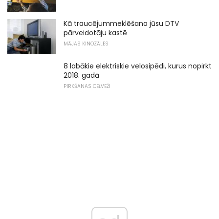
Kā traucējummeklēšana jūsu DTV
pārveidotāju kastē
MĀJAS KINOZĀLES
8 labākie elektriskie velosipēdi, kurus nopirkt
2018. gadā
PIRKŠANAS CEĻVEŽI