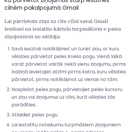
Kā pārvietot ziņojumus starp iesūtnes
cilnēm pakalpojumā Gmail
Lai pārvietotu ziņu uz citu cilni savai Gmail
iesūtnei un iestatītu kārtulu turpmākiem e-pasta
ziņojumiem no sūtītāja:
Savā iesūtnē noklikšķiniet un turiet ziņu, ar kuru
vēlaties pārvietot peles kreiso pogu. Vienā laikā
varat pārvietot vairāk nekā vienu ziņojumu, pirms
lodziņā ievietojiet atzīmi pirms katra, kuru vēlaties
pārvietot, pirms noklikšķinot uz vienas no tām.
Nospiežot peles pogu, pārvietojiet peles kursoru
un ziņu vai ziņojumus uz cilni, kurā vēlaties tās
parādīties.
Atlaidiet peles pogu.
Lai iestatītu noteikumu turpmākiem ziņojumiem