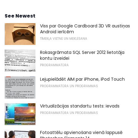
See Newest
Viss par Google Cardboard 3D VR austiņas
Android ierīcēm
TĪMEKĻA VIETNE UN MEKLĒŠANA
Rokasgrāmata SQL Server 2012 lietotāja
kontu izveidei
PROGRAMMATŪRA
Lejupielādēt AIM par iPhone, iPod Touch
PROGRAMMATŪRA UN PROGRAMMAS
Virtualizācijas standartu tests: ievads
PROGRAMMATŪRA UN PROGRAMMAS
Fotoattēlu apvienošana vienā lappusē