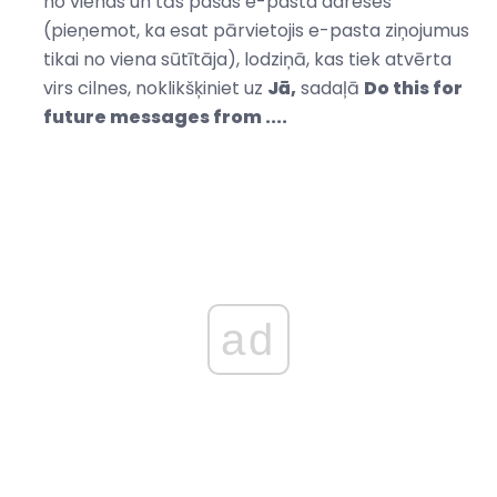
no vienas un tās pašas e-pasta adreses
(pieņemot, ka esat pārvietojis e-pasta ziņojumus
tikai no viena sūtītāja), lodziņā, kas tiek atvērta
virs cilnes, noklikšķiniet uz
Jā,
sadaļā
Do this for
future messages from ....
ad