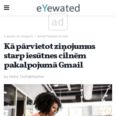
ad
E-pasts un ziņojumi
Gmail Padomi un triki
Kā pārvietot ziņojumus
starp iesūtnes cilnēm
pakalpojumā Gmail
by Heinz Tschabitscher