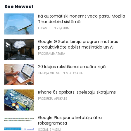
See Newest
Kā automātiski noņemt veco pastu Mozilla
Thunderbird sistēmā
E-PASTS UN ZIŅOJUMI
Google G Suite: biroja programmatūras
produktivitāte atbilst mašīntīkla un AI
PROGRAMMATŪRA
20 Idejas rakstīšanai emuāra ziņā
TĪMEKĻA VIETNE UN MEKLĒŠANA
IPhone 6s apskats: spēlētāju skatījums
PRODUKTU APSKATS
Google Plus jauno lietotāju ātra
rokasgrāmata
SOCIĀLIE MĒDIJI