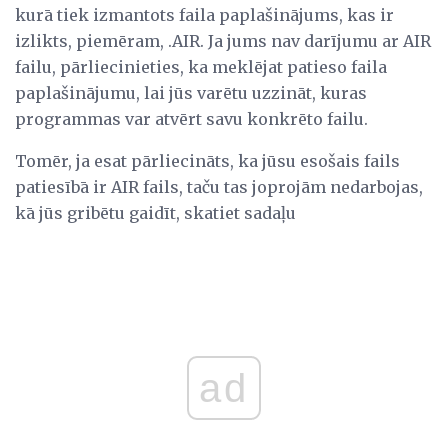
kurā tiek izmantots faila paplašinājums, kas ir
izlikts, piemēram, .AIR. Ja jums nav darījumu ar AIR
failu, pārliecinieties, ka meklējat patieso faila
paplašinājumu, lai jūs varētu uzzināt, kuras
programmas var atvērt savu konkrēto failu.
Tomēr, ja esat pārliecināts, ka jūsu esošais fails
patiesībā ir AIR fails, taču tas joprojām nedarbojas,
kā jūs gribētu gaidīt, skatiet sadaļu
ad