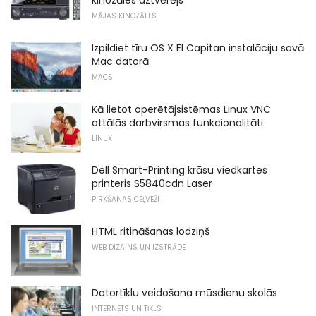
kinozāles uztvērējs
MĀJAS KINOZĀLES
Izpildiet tīru OS X El Capitan instalāciju savā
Mac datorā
MACS
Kā lietot operētājsistēmas Linux VNC
attālās darbvirsmas funkcionalitāti
LINUX
Dell Smart-Printing krāsu viedkartes
printeris S5840cdn Laser
PIRKŠANAS CEĻVEŽI
HTML ritināšanas lodziņš
WEB DIZAINS UN IZSTRĀDE
Datortīklu veidošana mūsdienu skolās
INTERNETS UN TĪKLS