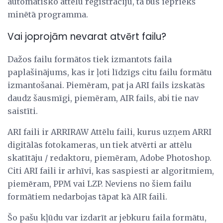
automātisko attēlu reģistrāciju, tā būs iepriekš
minētā programma.
Vai joprojām nevarat atvērt failu?
Dažos failu formātos tiek izmantots faila
paplašinājums, kas ir ļoti līdzīgs citu failu formātu
izmantošanai. Piemēram, pat ja ARI fails izskatās
daudz šausmīgi, piemēram, AIR fails, abi tie nav
saistīti.
ARI faili ir ARRIRAW Attēlu faili, kurus uzņem ARRI
digitālās fotokameras, un tiek atvērti ar attēlu
skatītāju / redaktoru, piemēram, Adobe Photoshop.
Citi ARI faili ir arhīvi, kas saspiesti ar algoritmiem,
piemēram, PPM vai LZP. Neviens no šiem failu
formātiem nedarbojas tāpat kā AIR faili.
Šo pašu kļūdu var izdarīt ar jebkuru faila formātu,