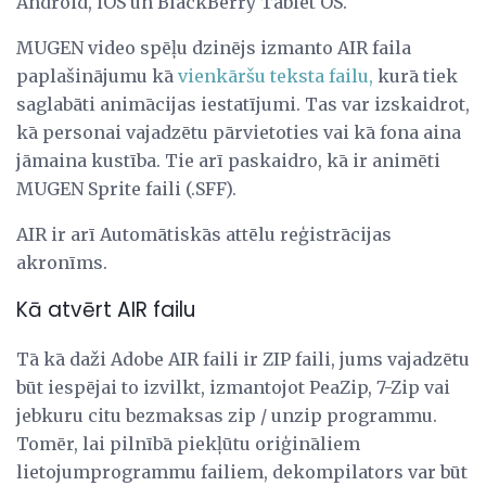
Android, iOS un BlackBerry Tablet OS.
MUGEN video spēļu dzinējs izmanto AIR faila
paplašinājumu kā
vienkāršu teksta failu,
kurā tiek
saglabāti animācijas iestatījumi. Tas var izskaidrot,
kā personai vajadzētu pārvietoties vai kā fona aina
jāmaina kustība. Tie arī paskaidro, kā ir animēti
MUGEN Sprite faili (.SFF).
AIR ir arī Automātiskās attēlu reģistrācijas
akronīms.
Kā atvērt AIR failu
Tā kā daži Adobe AIR faili ir ZIP faili, jums vajadzētu
būt iespējai to izvilkt, izmantojot PeaZip, 7-Zip vai
jebkuru citu bezmaksas zip / unzip programmu.
Tomēr, lai pilnībā piekļūtu oriģināliem
lietojumprogrammu failiem, dekompilators var būt