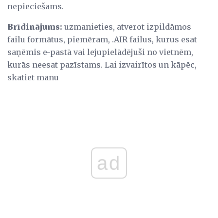
nepieciešams.
Brīdinājums:
uzmanieties, atverot izpildāmos
failu formātus, piemēram, .AIR failus, kurus esat
saņēmis e-pastā vai lejupielādējuši no vietnēm,
kurās neesat pazīstams. Lai izvairītos un kāpēc,
skatiet manu
ad