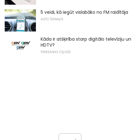
5 veidi, kā iegūt vislabāko no FM raidītāja
AUTO TEHNIĶIS
Kāda ir atšķirība starp digitālo televīziju un
HDTV?
PIRKŠANAS CEĻVEŽI