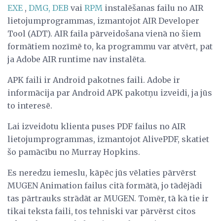
EXE
,
DMG,
DEB
vai
RPM
instalēšanas failu no AIR
lietojumprogrammas, izmantojot AIR Developer
Tool (ADT). AIR faila pārveidošana vienā no šiem
formātiem nozīmē to, ka programmu var atvērt, pat
ja Adobe AIR runtime nav instalēta.
APK faili ir Android pakotnes faili. Adobe ir
informācija par Android APK pakotņu izveidi, ja jūs
to interesē.
Lai izveidotu klienta puses PDF failus no AIR
lietojumprogrammas, izmantojot AlivePDF, skatiet
šo pamācību no Murray Hopkins.
Es neredzu iemeslu, kāpēc jūs vēlaties pārvērst
MUGEN Animation failus citā formātā, jo tādējādi
tas pārtrauks strādāt ar MUGEN. Tomēr, tā kā tie ir
tikai teksta faili, tos tehniski var pārvērst citos