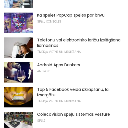
Kā spēlēt PopCap spēles par brīvu
SPĒĻU KONSOLES
Telefonu vai elektronisko ierīču izslēgšana
lidmašīnās
TĪMEKĻA VIETNE UN MEKLĒŠANA
Android Apps Drinkers
ANDROID
Top 5 Facebook veida izkrāpšanu, lai
izsargātu
TĪMEKĻA VIETNE UN MEKLĒŠANA
ColecoVision spēļu sistēmas vēsture
SPĒLE