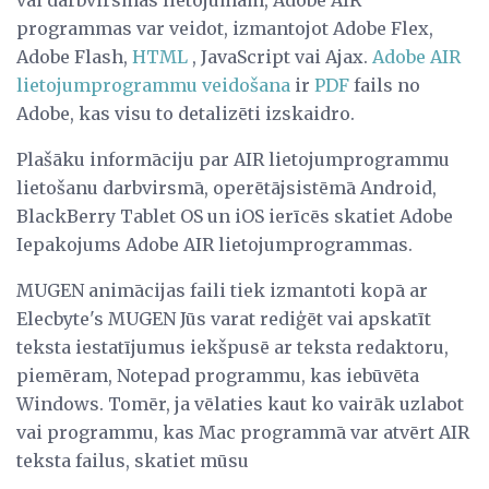
vai darbvirsmas lietojumam, Adobe AIR
programmas var veidot, izmantojot Adobe Flex,
Adobe Flash,
HTML
, JavaScript vai Ajax.
Adobe AIR
lietojumprogrammu veidošana
ir
PDF
fails no
Adobe, kas visu to detalizēti izskaidro.
Plašāku informāciju par AIR lietojumprogrammu
lietošanu darbvirsmā, operētājsistēmā Android,
BlackBerry Tablet OS un iOS ierīcēs skatiet Adobe
Iepakojums Adobe AIR lietojumprogrammas.
MUGEN animācijas faili tiek izmantoti kopā ar
Elecbyte's MUGEN Jūs varat rediģēt vai apskatīt
teksta iestatījumus iekšpusē ar teksta redaktoru,
piemēram, Notepad programmu, kas iebūvēta
Windows. Tomēr, ja vēlaties kaut ko vairāk uzlabot
vai programmu, kas Mac programmā var atvērt AIR
teksta failus, skatiet mūsu