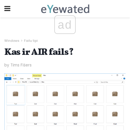
ad
Windows
Failu tipi
Kas ir AIR fails?
by Tims Fišers