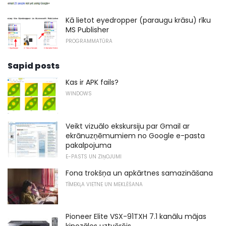
Kā lietot eyedropper (paraugu krāsu) rīku
MS Publisher
PROGRAMMATŪRA
Sapid posts
Kas ir APK fails?
WINDOWS
Veikt vizuālo ekskursiju par Gmail ar
ekrānuzņēmumiem no Google e-pasta
pakalpojuma
E-PASTS UN ZIŅOJUMI
Fona trokšņa un apkārtnes samazināšana
TĪMEKĻA VIETNE UN MEKLĒŠANA
Pioneer Elite VSX-91TXH 7.1 kanālu mājas