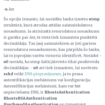
-u
len
Šo opciju izmanto, lai norādītu lauka izmēru
utmp
struktūrā, kurā atrodas attālās saimniekdatora
nosaukums. Ja atrisinātā resursdatora nosaukums
ir garāks par
len,
tā vietā tiek izmantota punktētā
decimāldaļa. Tas ļauj saimniekiem ar ļoti gariem
resursdatora nosaukumiem, kas pārpilda šo lauku,
lai to joprojām varētu vienreiz identificēt. Norādot -
u0
norāda, ka utmp failā jāievieto tikai punktveida
decimāldaļas. -
u0
arī tiek izmantots, lai novērstu
sshd
veikt
DNS pieprasījumus,
ja to prasa
autentifikācijas mehānisms vai konfigurācija.
Autentifikācijas mehānismi, kam var būt
nepieciešams DNS, ir
RhostsAuthentication
RhostsRSAAuthentication
HostbasedAnathentication
un izmantojot