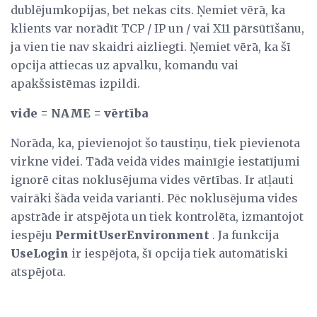
dublējumkopijas, bet nekas cits. Ņemiet vērā, ka
klients var norādīt TCP / IP un / vai X11 pārsūtīšanu,
ja vien tie nav skaidri aizliegti. Ņemiet vērā, ka šī
opcija attiecas uz apvalku, komandu vai
apakšsistēmas izpildi.
vide = NAME = vērtība
Norāda, ka, pievienojot šo taustiņu, tiek pievienota
virkne videi. Tādā veidā vides mainīgie iestatījumi
ignorē citas noklusējuma vides vērtības. Ir atļauti
vairāki šāda veida varianti. Pēc noklusējuma vides
apstrāde ir atspējota un tiek kontrolēta, izmantojot
iespēju
PermitUserEnvironment
. Ja funkcija
UseLogin
ir iespējota, šī opcija tiek automātiski
atspējota.