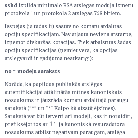
sshd
izpilda minimālo RSA atslēgas moduļa izmēru
protokola 1 un protokola 2 atslēgas 768 bitiem.
Iespējas (ja tādas ir) sastāv no komatu atdalītas
opciju specifikācijām. Nav atļauta neviena atstarpe,
izņemot divkāršās kotācijas. Tiek atbalstītas šādas
opciju specifikācijas (ņemiet vērā, ka opcijas
atslēgvārdi ir gadījuma neatkarīgi):
no = modeļu saraksts
Norāda, ka papildus publiskās atslēgas
autentifikācijai attālinātās mītnes kanoniskais
nosaukums ir jāuzrāda komatu atdalītajā paraugu
sarakstā ("*" un "?" Kalpo kā aizstājējzīmes).
Sarakstā var būt ietverti arī modeļi, kas ir noraidīti,
prefiksējot tos ar `! ' ; ja kanoniskā resursdatora
nosaukums atbilst negatīvam paraugam, atslēga