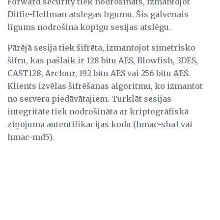
Forward security tiek nodrošināts, izmantojot
Diffie-Hellman atslēgas līgumu. Šis galvenais
līgums nodrošina kopīgu sesijas atslēgu.
Pārējā sesija tiek šifrēta, izmantojot simetrisko
šifru, kas pašlaik ir 128 bitu AES, Blowfish, 3DES,
CAST128, Arcfour, 192 bitu AES vai 256 bitu AES.
Klients izvēlas šifrēšanas algoritmu, ko izmantot
no servera piedāvātajiem. Turklāt sesijas
integritāte tiek nodrošināta ar kriptogrāfiskā
ziņojuma autentifikācijas kodu (hmac-sha1 vai
hmac-md5).