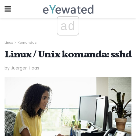
ad
Linux
Komandas
Linux / Unix komanda: sshd
by Juergen Haas