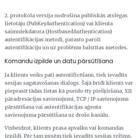
2. protokola versija nodrošina publiskās atslēgas
lietotāju (PubKeyAuthentication) vai klienta
saimniekdatora (HostbasedAuthentication)
autentifikācijas metodi, parasto paroli
autentifikāciju un uz problēmu balstītas metodes.
Komandu izpilde un datu pārsūtīšana
Ja klients veiks pati autentificēšanu, tiek ievadīts
sesijas sagatavošanas dialogs. Šajā brīdī klients var
pieprasīt tādas lietas kā pseido-tty piešķiršana, X11
pāradresācijas savienojumi, TCP / IP savienojumu
pārsūtīšana vai autentifikācijas aģenta
savienojuma pārsūtīšana uz drošo kanālu.
Visbeidzot, klients prasa apvalku vai komandas
izpildi. Pēc tam pusēm tiek ievadīts sesijas režīms.