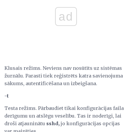
ad
Klusais režīms. Neviens nav nosūtīts uz sistēmas
žurnālu. Parasti tiek reģistrēts katra savienojuma
sākums, autentificēšana un izbeigšana.
-t
Testa režīms. Pārbaudiet tikai konfigurācijas faila
derīgumu un atslēgu veselību. Tas ir noderīgi, lai
droši atjauninātu
sshd,
jo konfigurācijas opcijas
var mainīties.