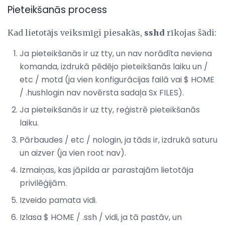
Pieteikšanās process
Kad lietotājs veiksmīgi piesakās,
sshd
rīkojas šādi:
Ja pieteikšanās ir uz tty, un nav norādīta neviena
komanda, izdrukā pēdējo pieteikšanās laiku un /
etc / motd (ja vien konfigurācijas failā vai $ HOME
/ .hushlogin nav novērsta sadaļa Sx FILES).
Ja pieteikšanās ir uz tty, reģistrē pieteikšanās
laiku.
Pārbaudes / etc / nologin, ja tāds ir, izdrukā saturu
un aizver (ja vien root nav).
Izmaiņas, kas jāpilda ar parastajām lietotāja
privilēģijām.
Izveido pamata vidi.
Izlasa $ HOME / .ssh / vidi, ja tā pastāv, un