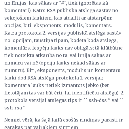
un līnijas, kas sākas ar "#", tiek ignorētas kā
komentāri). Katrs RSA publiskā atslēga sastāv no
sekojošiem laukiem, kas atdalīti ar atstarpēm:
opcijas, biti, eksponents, modulis, komentārs.
Katra protokola 2. versijas publiskā atslēga sastāv
no: opcijām, taustiņa tipam, kodētā koda atslēga,
komentārs. Iespēju lauks nav obligāts; tā klātbūtne
tiek noteikta atkarībā no tā, vai līnija sākas ar
numuru vai nē (opciju lauks nekad sākas ar
numuru). Biti, eksponents, modulis un komentāru
lauki dod RSA atslēgu protokola 1. versijai;
komentāra lauks netiek izmantots jebko (bet
lietotājam tas var būt ērti, lai identificētu atslēgu). 2.
protokola versijai atslēgas tips ir `` ssh-dss '' vai ``
ssh-rsa ''
Ņemiet vērā, ka šajā failā esošās rindiņas parasti ir
garākas par vairākiem simtiem