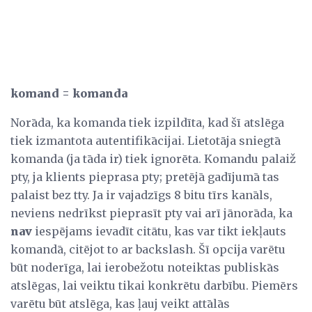
komand = komanda
Norāda, ka komanda tiek izpildīta, kad šī atslēga
tiek izmantota autentifikācijai. Lietotāja sniegtā
komanda (ja tāda ir) tiek ignorēta. Komandu palaiž
pty, ja klients pieprasa pty; pretējā gadījumā tas
palaist bez tty. Ja ir vajadzīgs 8 bitu tīrs kanāls,
neviens nedrīkst pieprasīt pty vai arī jānorāda, ka
nav
iespējams ievadīt citātu, kas var tikt iekļauts
komandā, citējot to ar backslash. Šī opcija varētu
būt noderīga, lai ierobežotu noteiktas publiskās
atslēgas, lai veiktu tikai konkrētu darbību. Piemērs
varētu būt atslēga, kas ļauj veikt attālās