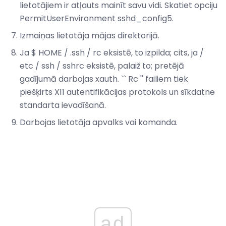
lietotājiem ir atļauts mainīt savu vidi. Skatiet opciju
PermitUserEnvironment sshd_config5.
Izmaiņas lietotāja mājas direktorijā.
Ja $ HOME / .ssh / rc eksistē, to izpilda; cits, ja /
etc / ssh / sshrc eksistē, palaiž to; pretējā
gadījumā darbojas xauth. `` Rc '' failiem tiek
piešķirts X11 autentifikācijas protokols un sīkdatne
standarta ievadīšanā.
Darbojas lietotāja apvalks vai komanda.
ad