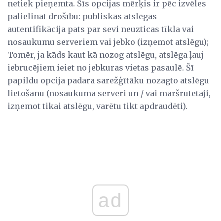
netiek pieņemta. Šīs opcijas mērķis ir pēc izvēles
palielināt drošību: publiskās atslēgas
autentifikācija pats par sevi neuzticas tīkla vai
nosaukumu serveriem vai jebko (izņemot atslēgu);
Tomēr, ja kāds kaut kā nozog atslēgu, atslēga ļauj
iebrucējiem ieiet no jebkuras vietas pasaulē. Šī
papildu opcija padara sarežģītāku nozagto atslēgu
lietošanu (nosaukuma serveri un / vai maršrutētāji,
izņemot tikai atslēgu, varētu tikt apdraudēti).
ad