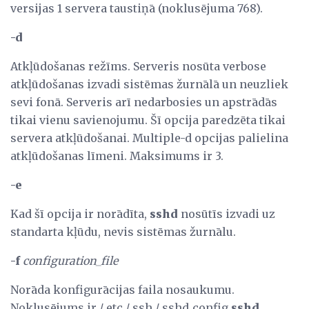
versijas 1 servera taustiņā (noklusējuma 768).
-d
Atkļūdošanas režīms. Serveris nosūta verbose
atkļūdošanas izvadi sistēmas žurnālā un neuzliek
sevi fonā. Serveris arī nedarbosies un apstrādās
tikai vienu savienojumu. Šī opcija paredzēta tikai
servera atkļūdošanai. Multiple-d opcijas palielina
atkļūdošanas līmeni. Maksimums ir 3.
-e
Kad šī opcija ir norādīta,
sshd
nosūtīs izvadi uz
standarta kļūdu, nevis sistēmas žurnālu.
-f
configuration_file
Norāda konfigurācijas faila nosaukumu.
Noklusējums ir / etc / ssh / sshd_config
sshd