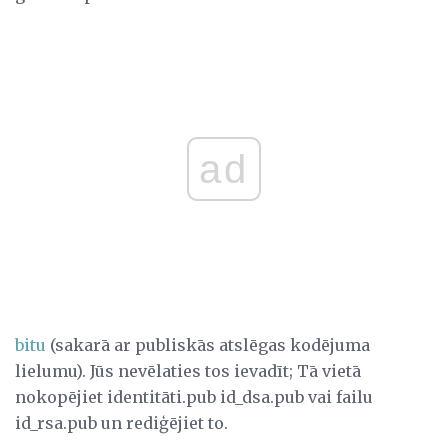
ad
bitu
(sakarā ar publiskās atslēgas kodējuma
lielumu). Jūs nevēlaties tos ievadīt; Tā vietā
nokopējiet identitāti.pub id_dsa.pub vai failu
id_rsa.pub un rediģējiet to.