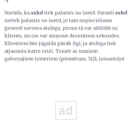
-i
Norāda, ka
sshd
tiek palaists no inetd. Parasti
sshd
netiek palaists no inetd, jo tam nepieciešams
ģenerēt servera atslēgu, pirms tā var atbildēt uz
klientu, un tas var aizņemt desmitiem sekundes.
Klientiem būs jāgaida pārāk ilgi, ja atslēga tiek
atjaunota katru reizi. Tomēr ar maziem
galvenajiem izmēriem (piemēram, 512), izmantojot
ad