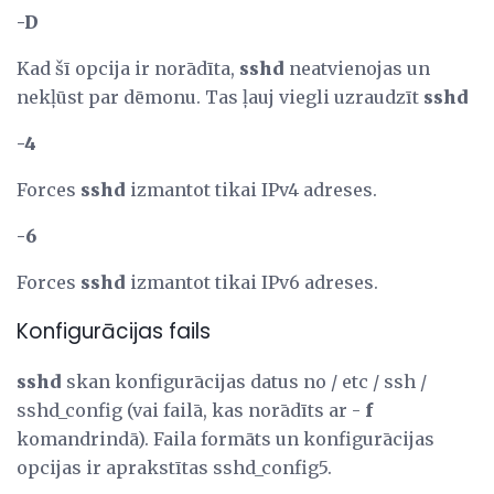
-D
Kad šī opcija ir norādīta,
sshd
neatvienojas un
nekļūst par dēmonu. Tas ļauj viegli uzraudzīt
sshd
-4
Forces
sshd
izmantot tikai IPv4 adreses.
-6
Forces
sshd
izmantot tikai IPv6 adreses.
Konfigurācijas fails
sshd
skan konfigurācijas datus no / etc / ssh /
sshd_config (vai failā, kas norādīts ar -
f
komandrindā). Faila formāts un konfigurācijas
opcijas ir aprakstītas sshd_config5.