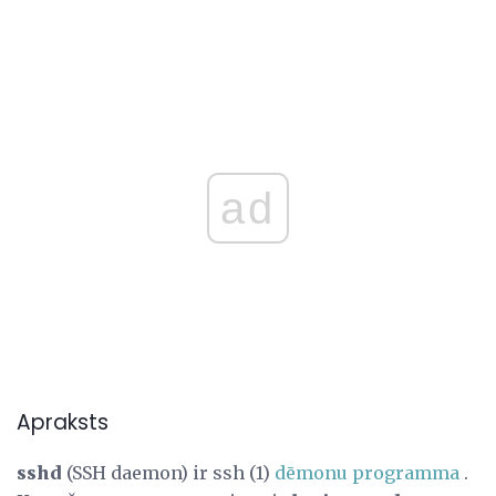
ad
Apraksts
sshd
(SSH daemon) ir ssh (1)
dēmonu programma
.