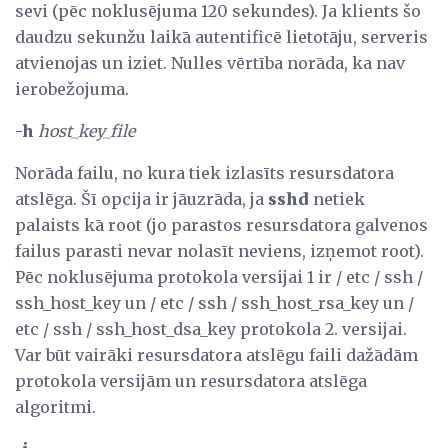
sevi (pēc noklusējuma 120 sekundes). Ja klients šo
daudzu sekunžu laikā autentificē lietotāju, serveris
atvienojas un iziet. Nulles vērtība norāda, ka nav
ierobežojuma.
-h
host_key_file
Norāda failu, no kura tiek izlasīts resursdatora
atslēga. Šī opcija ir jāuzrāda, ja
sshd
netiek
palaists kā root (jo parastos resursdatora galvenos
failus parasti nevar nolasīt neviens, izņemot root).
Pēc noklusējuma protokola versijai 1 ir / etc / ssh /
ssh_host_key un / etc / ssh / ssh_host_rsa_key un /
etc / ssh / ssh_host_dsa_key protokola 2. versijai.
Var būt vairāki resursdatora atslēgu faili dažādām
protokola versijām un resursdatora atslēga
algoritmi.