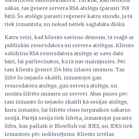
identificētu saimniekdatoru. Turklāt, kad dēmons
sākas, tas ģenerē servera RSA atslēgu (parasti 768
biti). Šo atslēgu parasti reģenerē katru stundu, ja tā
tiek izmantota, un nekad netiek saglabāta diskā.
Katru reizi, kad klients savieno dēmonu, tā reaģē ar
publiskās resursdatora un servera atslēgas. Klients
salīdzina RSA resursdatora atslēgu ar savu datu
bāzi, lai pārliecinātos, ka tā nav mainījusies. Pēc
tam klients ģenerē 256 bitu izlases numuru. Tas
šifrē šo nejaušo skaitli, izmantojot gan
resursdatora atslēgu, gan servera atslēgu, un
nosūta šifrēto numuru uz serveri. Abas puses pēc
tam izmanto šo nejaušo skaitli kā sesijas atslēgu,
kuru izmanto, lai šifrētu visus turpmākos sakarus
sesijā. Pārējā sesija tiek šifrēta, izmantojot parasto
šifru, kas pašlaik ir Blowfish vai 3DES, un 3DES tiek
izmantots pēc noklusējuma. Klients izvēlas