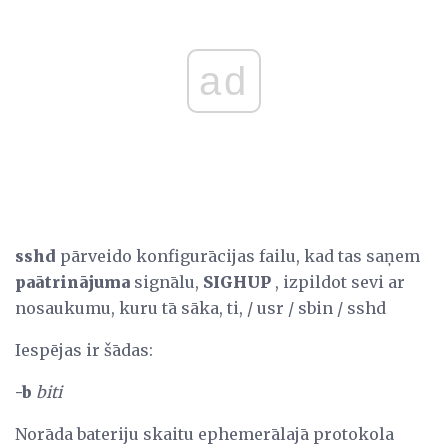
ad
sshd
pārveido konfigurācijas failu, kad tas saņem
paātrinājuma
signālu,
SIGHUP
, izpildot sevi ar
nosaukumu, kuru tā sāka, ti, / usr / sbin / sshd
Iespējas ir šādas:
-b
biti
Norāda bateriju skaitu ephemerālajā protokola