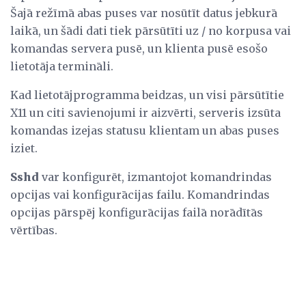
Šajā režīmā abas puses var nosūtīt datus jebkurā
laikā, un šādi dati tiek pārsūtīti uz / no korpusa vai
komandas servera pusē, un klienta pusē esošo
lietotāja termināli.
Kad lietotājprogramma beidzas, un visi pārsūtītie
X11 un citi savienojumi ir aizvērti, serveris izsūta
komandas izejas statusu klientam un abas puses
iziet.
Sshd
var konfigurēt, izmantojot komandrindas
opcijas vai konfigurācijas failu. Komandrindas
opcijas pārspēj konfigurācijas failā norādītās
vērtības.