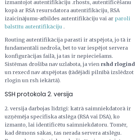
izmantojot autentifikāciju .rhosts, autentificēšanu
kopā ar RSA resursdatora autentifikāciju, RSA
izaicinājumu-atbildes autentifikāciju vai ar
paroli
balstītu autentifikāciju
.
Routing autentifikācija parasti ir atspējota, jo tā ir
fundamentāli nedroša, bet to var iespējot servera
konfigurācijas failā, ja tas ir nepieciešams.
Sistēmas drošība nav uzlabota, ja vien
rshd
rlogind
un rexecd nav atspējotas (tādējādi pilnībā izslēdzot
rlogin un rsh iekārtā).
SSH protokola 2. versija
2. versija darbojas līdzīgi: katrā saimniekdatorā ir
uzņēmēja specifiska atslēga (RSA vai DSA), ko
izmanto, lai identificētu saimniekdatoru. Tomēr,
kad dēmons sākas, tas nerada servera atslēgu.