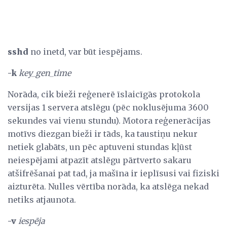
sshd
no inetd, var būt iespējams.
-k
key_gen_time
Norāda, cik bieži reģenerē īslaicīgās protokola
versijas 1 servera atslēgu (pēc noklusējuma 3600
sekundes vai vienu stundu). Motora reģenerācijas
motīvs diezgan bieži ir tāds, ka taustiņu nekur
netiek glabāts, un pēc aptuveni stundas kļūst
neiespējami atpazīt atslēgu pārtverto sakaru
atšifrēšanai pat tad, ja mašīna ir ieplīsusi vai fiziski
aizturēta. Nulles vērtība norāda, ka atslēga nekad
netiks atjaunota.
-v
iespēja