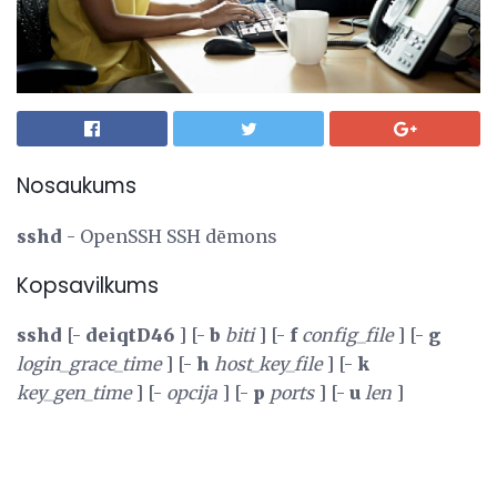
Nosaukums
sshd
- OpenSSH SSH dēmons
Kopsavilkums
sshd
[-
deiqtD46
] [-
b
biti
] [-
f
config_file
] [-
g
login_grace_time
] [-
h
host_key_file
] [-
k
key_gen_time
] [-
opcija
] [-
p
ports
] [-
u
len
]