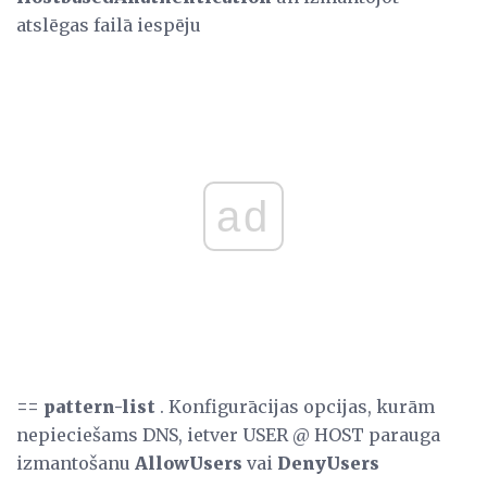
atslēgas failā iespēju
ad
==
pattern-list
. Konfigurācijas opcijas, kurām
nepieciešams DNS, ietver USER @ HOST parauga
izmantošanu
AllowUsers
vai
DenyUsers