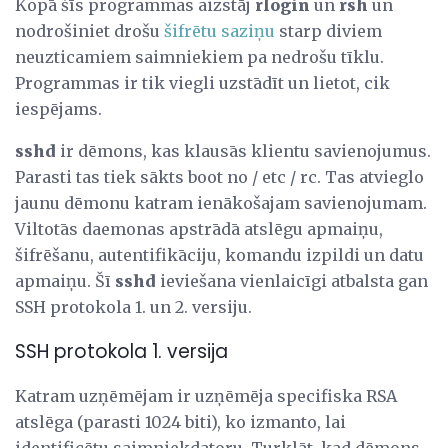
Kopā šīs programmas aizstāj
rlogin
un
rsh
un
nodrošiniet drošu
šifrētu saziņu
starp diviem
neuzticamiem saimniekiem pa nedrošu tīklu.
Programmas ir tik viegli uzstādīt un lietot, cik
iespējams.
sshd
ir dēmons, kas klausās klientu savienojumus.
Parasti tas tiek sākts boot no / etc / rc. Tas atvieglo
jaunu dēmonu katram ienākošajam savienojumam.
Viltotās daemonas apstrādā atslēgu apmaiņu,
šifrēšanu, autentifikāciju, komandu izpildi un datu
apmaiņu. Šī
sshd
ieviešana vienlaicīgi atbalsta gan
SSH protokola 1. un 2. versiju.
SSH protokola 1. versija
Katram uzņēmējam ir uzņēmēja specifiska RSA
atslēga (parasti 1024 biti), ko izmanto, lai