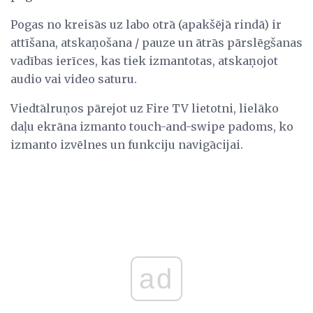
Pogas no kreisās uz labo otrā (apakšējā rindā) ir
attīšana, atskaņošana / pauze un ātrās pārslēgšanas
vadības ierīces, kas tiek izmantotas, atskaņojot
audio vai video saturu.
Viedtālruņos pārejot uz Fire TV lietotni, lielāko
daļu ekrāna izmanto touch-and-swipe padoms, ko
izmanto izvēlnes un funkciju navigācijai.
ad