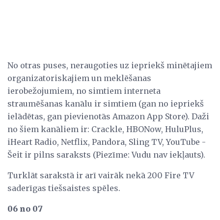
No otras puses, neraugoties uz iepriekš minētajiem
organizatoriskajiem un meklēšanas
ierobežojumiem, no simtiem interneta
straumēšanas kanālu ir simtiem (gan no iepriekš
ielādētas, gan pievienotās Amazon App Store). Daži
no šiem kanāliem ir: Crackle, HBONow, HuluPlus,
iHeart Radio, Netflix, Pandora, Sling TV, YouTube -
Šeit ir pilns saraksts (Piezīme: Vudu nav iekļauts).
Turklāt sarakstā ir arī vairāk nekā 200 Fire TV
saderīgas tiešsaistes spēles.
06 no 07