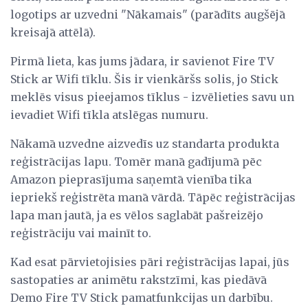
logotips ar uzvedni "Nākamais" (parādīts augšējā
kreisajā attēlā).
Pirmā lieta, kas jums jādara, ir savienot Fire TV
Stick ar Wifi tīklu. Šis ir vienkāršs solis, jo Stick
meklēs visus pieejamos tīklus - izvēlieties savu un
ievadiet Wifi tīkla atslēgas numuru.
Nākamā uzvedne aizvedīs uz standarta produkta
reģistrācijas lapu. Tomēr manā gadījumā pēc
Amazon pieprasījuma saņemtā vienība tika
iepriekš reģistrēta manā vārdā. Tāpēc reģistrācijas
lapa man jautā, ja es vēlos saglabāt pašreizējo
reģistrāciju vai mainīt to.
Kad esat pārvietojisies pāri reģistrācijas lapai, jūs
sastopaties ar animētu rakstzīmi, kas piedāvā
Demo Fire TV Stick pamatfunkcijas un darbību.