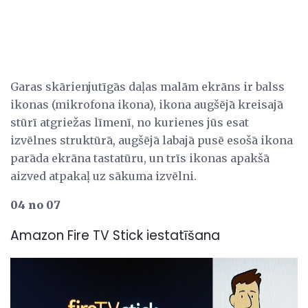
Garas skārienjutīgās daļas malām ekrāns ir balss
ikonas (mikrofona ikona), ikona augšējā kreisajā
stūrī atgriežas līmenī, no kurienes jūs esat
izvēlnes struktūrā, augšējā labajā pusē esošā ikona
parāda ekrāna tastatūru, un trīs ikonas apakšā
aizved atpakaļ uz sākuma izvēlni.
04 no 07
Amazon Fire TV Stick iestatīšana