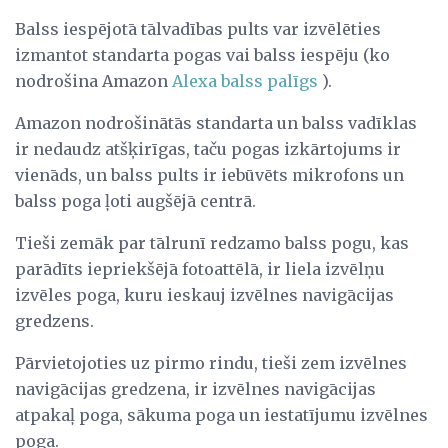
Balss iespējotā tālvadības pults var izvēlēties
izmantot standarta pogas vai balss iespēju (ko
nodrošina Amazon
Alexa balss palīgs
).
Amazon nodrošinātās standarta un balss vadīklas
ir nedaudz atšķirīgas, taču pogas izkārtojums ir
vienāds, un balss pults ir iebūvēts mikrofons un
balss poga ļoti augšējā centrā.
Tieši zemāk par tālrunī redzamo balss pogu, kas
parādīts iepriekšējā fotoattēlā, ir liela izvēlņu
izvēles poga, kuru ieskauj izvēlnes navigācijas
gredzens.
Pārvietojoties uz pirmo rindu, tieši zem izvēlnes
navigācijas gredzena, ir izvēlnes navigācijas
atpakaļ poga, sākuma poga un iestatījumu izvēlnes
poga.