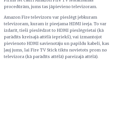
procedūrām, jums tas jāpievieno televizoram.
Amazon Fire televizoru var pieslēgt jebkuram
televizoram, kuram ir pieejama HDMI ieeja. To var
izdarīt, tieši pieslēdzot to HDMI pieslēgvietai (kā
parādīts kreisajā attēlā iepriekš), vai izmantojot
pievienoto HDMI savienotāju un papildu kabeli, kas
ļauj jums, lai Fire TV Stick tiktu novietots prom no
televizora (kā parādīts attēlā) pareizajā attēlā).