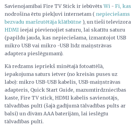
Savienojamībai Fire TV Stick ir iebūvēts
Wi
-
Fi, kas
nodrošina ērtu piekļuvi internetam (
nepieciešams
bezvadu maršrutētāja klātbūtne
), un tieši televizora
HDMI
ieejai pievienojiet saturu, lai skatītu saturu
(papildu jauda, ​​kas nepieciešama, izmantojot USB
mikro USB vai mikro -USB līdz maiņstrāvas
adaptera pieslēgumam).
Kā redzams iepriekš minētajā fotoattēlā,
iepakojuma saturs ietver (no kreisās puses uz
labo): mikro USB-USB kabelis, USB-maiņstrāvas
adapteris, Quick Start Guide, mazumtirdzniecības
kaste, Fire TV stick, HDMI kabelis savienotājs,
tālvadības pultī (šajā gadījumā tālvadības pults ar
balsi) un divām AAA baterijām, lai ieslēgtu
tālvadības pulti.