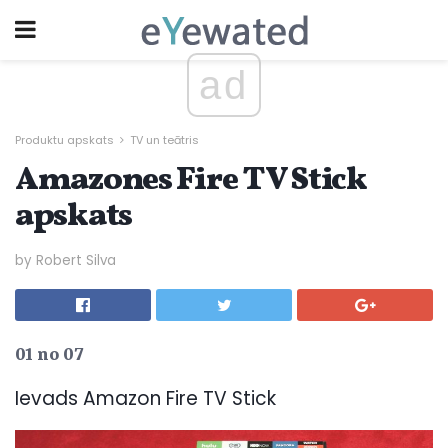
ad
Produktu apskats
TV un teātris
Amazones Fire TV Stick
apskats
by Robert Silva
01 no 07
Ievads Amazon Fire TV Stick