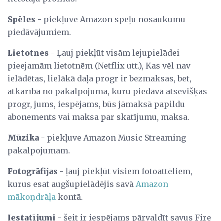
Spēles
- piekļuve Amazon spēļu nosaukumu
piedāvājumiem.
Lietotnes
- Ļauj piekļūt visām lejupielādei
pieejamām lietotnēm (Netflix utt.), Kas vēl nav
ielādētas, lielākā daļa progr ir bezmaksas, bet,
atkarībā no pakalpojuma, kuru piedāvā atsevišķas
progr, jums, iespējams, būs jāmaksā papildu
abonements vai maksa par skatījumu, maksa.
Mūzika
- piekļuve Amazon Music Streaming
pakalpojumam.
Fotogrāfijas
- ļauj piekļūt visiem fotoattēliem,
kurus esat augšupielādējis savā
Amazon
mākoņdrāļa
kontā.
Iestatījumi
- šeit ir iespējams pārvaldīt savus Fire