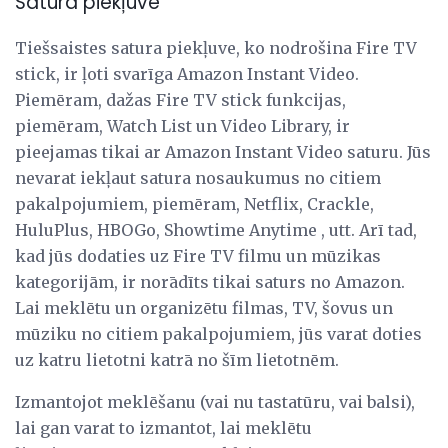
Satura piekļuve
Tiešsaistes satura piekļuve, ko nodrošina Fire TV
stick, ir ļoti svarīga Amazon Instant Video.
Piemēram, dažas Fire TV stick funkcijas,
piemēram, Watch List un Video Library, ir
pieejamas tikai ar Amazon Instant Video saturu. Jūs
nevarat iekļaut satura nosaukumus no citiem
pakalpojumiem, piemēram, Netflix, Crackle,
HuluPlus, HBOGo, Showtime Anytime , utt. Arī tad,
kad jūs dodaties uz Fire TV filmu un mūzikas
kategorijām, ir norādīts tikai saturs no Amazon.
Lai meklētu un organizētu filmas, TV, šovus un
mūziku no citiem pakalpojumiem, jūs varat doties
uz katru lietotni katrā no šīm lietotnēm.
Izmantojot meklēšanu (vai nu tastatūru, vai balsi),
lai gan varat to izmantot, lai meklētu