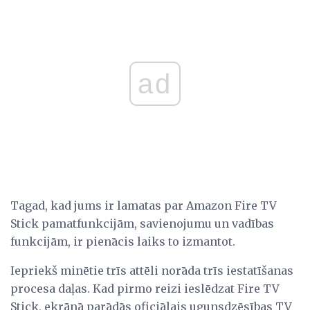
ad
Tagad, kad jums ir lamatas par Amazon Fire TV
Stick pamatfunkcijām, savienojumu un vadības
funkcijām, ir pienācis laiks to izmantot.
Iepriekš minētie trīs attēli norāda trīs iestatīšanas
procesa daļas. Kad pirmo reizi ieslēdzat Fire TV
Stick, ekrānā parādās oficiālais ugunsdzēsības TV