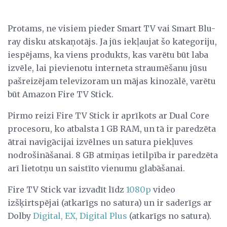
Protams, ne visiem pieder Smart TV vai Smart Blu-
ray disku atskaņotājs. Ja jūs iekļaujat šo kategoriju,
iespējams, ka viens produkts, kas varētu būt laba
izvēle, lai pievienotu interneta straumēšanu jūsu
pašreizējam televizoram un mājas kinozālē, varētu
būt Amazon Fire TV Stick.
Pirmo reizi Fire TV Stick ir aprīkots ar Dual Core
procesoru, ko atbalsta 1 GB RAM, un tā ir paredzēta
ātrai navigācijai izvēlnes un satura piekļuves
nodrošināšanai. 8 GB atmiņas ietilpība ir paredzēta
arī lietotņu un saistīto vienumu glabāšanai.
Fire TV Stick var izvadīt līdz
1080p
video
izšķirtspējai (atkarīgs no satura) un ir saderīgs ar
Dolby
Digital, EX, Digital Plus
(atkarīgs no satura).