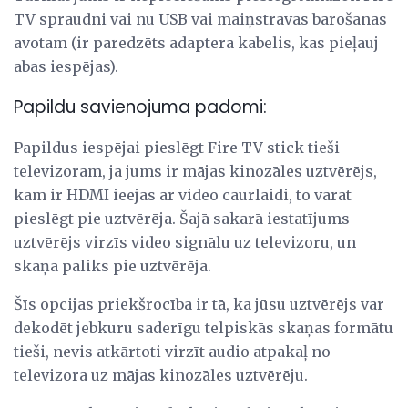
TV spraudni vai nu USB vai maiņstrāvas barošanas
avotam (ir paredzēts adaptera kabelis, kas pieļauj
abas iespējas).
Papildu savienojuma padomi:
Papildus iespējai pieslēgt Fire TV stick tieši
televizoram, ja jums ir mājas kinozāles uztvērējs,
kam ir HDMI ieejas ar video caurlaidi, to varat
pieslēgt pie uztvērēja. Šajā sakarā iestatījums
uztvērējs virzīs video signālu uz televizoru, un
skaņa paliks pie uztvērēja.
Šīs opcijas priekšrocība ir tā, ka jūsu uztvērējs var
dekodēt jebkuru saderīgu telpiskās skaņas formātu
tieši, nevis atkārtoti virzīt audio atpakaļ no
televizora uz mājas kinozāles uztvērēju.