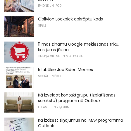
IPHONE UN IPOD
Oblivion Lockpick apkrāptu kods
SPĒLE
11 maz zināmu Google meklēšanas triku,
kas jums jāzina
TĪMEKĻA VIETNE UN MEKLĒŠANA
5 labākie Joe Biden Memes
SOCIĀLIE MĒDIJI
Kā izveidot kontaktgrupu (izplatīšanas
sarakstu) programmā Outlook
E-PASTS UN ZIŅOJUMI
Kā izdzēst ziņojumus no IMAP programmā
Outlook