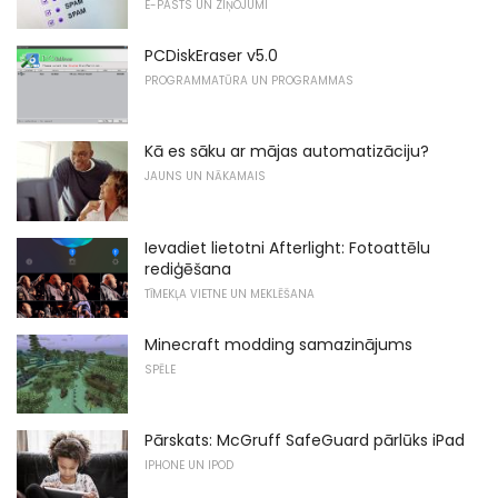
E-PASTS UN ZIŅOJUMI
PCDiskEraser v5.0
PROGRAMMATŪRA UN PROGRAMMAS
Kā es sāku ar mājas automatizāciju?
JAUNS UN NĀKAMAIS
Ievadiet lietotni Afterlight: Fotoattēlu
rediģēšana
TĪMEKĻA VIETNE UN MEKLĒŠANA
Minecraft modding samazinājums
SPĒLE
Pārskats: McGruff SafeGuard pārlūks iPad
IPHONE UN IPOD