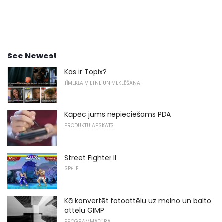
See Newest
Kas ir Topix?
TĪMEKĻA VIETNE UN MEKLĒŠANA
Kāpēc jums nepieciešams PDA
PRODUKTU APSKATS
Street Fighter II
SPĒLE
Kā konvertēt fotoattēlu uz melno un balto
attēlu GIMP
PROGRAMMATŪRA