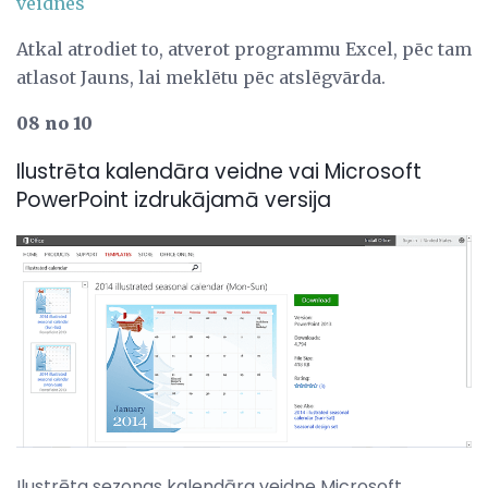
veidnes
Atkal atrodiet to, atverot programmu Excel, pēc tam
atlasot Jauns, lai meklētu pēc atslēgvārda.
08 no 10
Ilustrēta kalendāra veidne vai Microsoft
PowerPoint izdrukājamā versija
Ilustrēta sezonas kalendāra veidne Microsoft