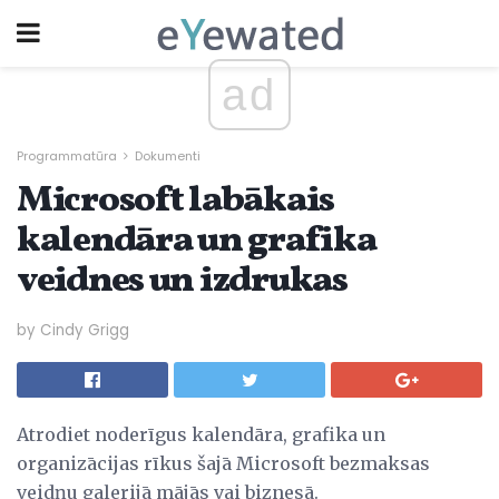
ad
Programmatūra
Dokumenti
Microsoft labākais
kalendāra un grafika
veidnes un izdrukas
by Cindy Grigg
Atrodiet noderīgus kalendāra, grafika un
organizācijas rīkus šajā Microsoft bezmaksas
veidņu galerijā mājās vai biznesā.