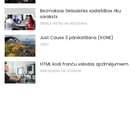
Bezmaksas tiešsaistes sadarbības rīku
saraksts
TĪMEKĻA VIETNE UN MEKLĒŠANA
Just Cause 3 pārskatīšana (XONE)
SPĒLE
HTML kodi franču valodas apzīmējumiem
WEB DIZAINS UN IZSTRĀDE