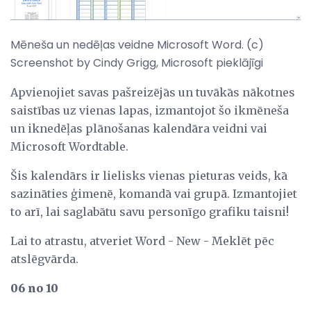
Mēneša un nedēļas veidne Microsoft Word. (c)
Screenshot by Cindy Grigg, Microsoft pieklājīgi
Apvienojiet savas pašreizējās un tuvākās nākotnes
saistības uz vienas lapas, izmantojot šo ikmēneša
un iknedēļas plānošanas kalendāra veidni vai
Microsoft Wordtable.
Šis kalendārs ir lielisks vienas pieturas veids, kā
sazināties ģimenē, komandā vai grupā. Izmantojiet
to arī, lai saglabātu savu personīgo grafiku taisni!
Lai to atrastu, atveriet Word - New - Meklēt pēc
atslēgvārda.
06 no 10