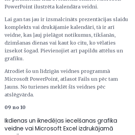
PowerPoint ilustrēta kalendāra veidni.
Lai gan tas jau ir izsmalcināts prezentācijas slaidu
komplekts vai drukājamie kalendāri, tā ir arī
veidne, kas ļauj pielāgot notikumus, tikšanās,
dzimšanas dienas vai kaut ko citu, ko vēlaties
izsekot šogad. Pievienojiet arī papildu attēlus un
grafiku.
Atrodiet šo un līdzīgās veidnes programmā
Microsoft PowerPoint, atlasot Fails un pēc tam
Jauns. No turienes meklēt šīs veidnes pēc
atslēgvārda.
09 no 10
Ikdienas un iknedēļas iecelšanas grafika
veidne vai Microsoft Excel izdrukājamā