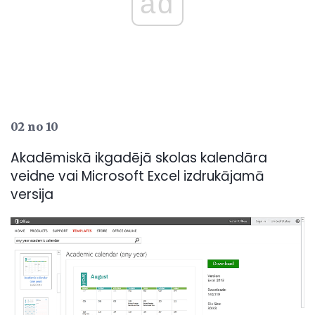
ad
02 no 10
Akadēmiskā ikgadējā skolas kalendāra
veidne vai Microsoft Excel izdrukājamā
versija