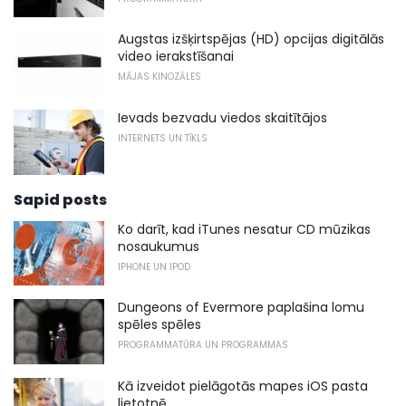
Augstas izšķirtspējas (HD) opcijas digitālās
video ierakstīšanai
MĀJAS KINOZĀLES
Ievads bezvadu viedos skaitītājos
INTERNETS UN TĪKLS
Sapid posts
Ko darīt, kad iTunes nesatur CD mūzikas
nosaukumus
IPHONE UN IPOD
Dungeons of Evermore paplašina lomu
spēles spēles
PROGRAMMATŪRA UN PROGRAMMAS
Kā izveidot pielāgotās mapes iOS pasta
lietotnē