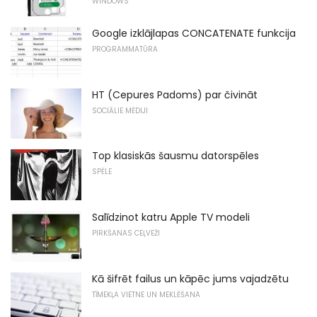
WINDOWS
Google izklājlapas CONCATENATE funkcija
PROGRAMMATŪRA
HT (Cepures Padoms) par čivināt
SOCIĀLIE MĒDIJI
Top klasiskās šausmu datorspēles
SPĒLE
Salīdzinot katru Apple TV modeli
PIRKŠANAS CEĻVEŽI
Kā šifrēt failus un kāpēc jums vajadzētu
TĪMEKĻA VIETNE UN MEKLĒŠANA