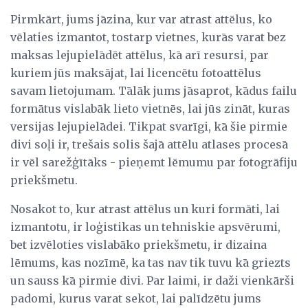
Pirmkārt, jums jāzina, kur var atrast attēlus, ko
vēlaties izmantot, tostarp vietnes, kurās varat bez
maksas lejupielādēt attēlus, kā arī resursi, par
kuriem jūs maksājat, lai licencētu fotoattēlus
savam lietojumam. Tālāk jums jāsaprot, kādus failu
formātus vislabāk lieto vietnēs, lai jūs zināt, kuras
versijas lejupielādei. Tikpat svarīgi, kā šie pirmie
divi soļi ir, trešais solis šajā attēlu atlases procesā
ir vēl sarežģītāks - pieņemt lēmumu par fotogrāfiju
priekšmetu.
Nosakot to, kur atrast attēlus un kuri formāti, lai
izmantotu, ir loģistikas un tehniskie apsvērumi,
bet izvēloties vislabāko priekšmetu, ir dizaina
lēmums, kas nozīmē, ka tas nav tik tuvu kā griezts
un sauss kā pirmie divi. Par laimi, ir daži vienkārši
padomi, kurus varat sekot, lai palīdzētu jums