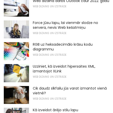
Web dizaina darbs Outlook caur 2022. gadu
WEB DIZAINS UN IZSTRĀDE
Force jūsu lapu, lai vienmēr slodze no
servera, nevis Web kešatmiņu
WEB DIZAINS UN IZSTRĀDE
RGB uz heksadecimālo krāsu kodu
diagrammu
WEB DIZAINS UN IZSTRĀDE
Uzziniet, kā izveidot hipersaites XML,
izmantojot XLink
WEB DIZAINS UN IZSTRĀDE
Cik daudz sīkfailu jūs varat izmantot vienā
vietnē?
WEB DIZAINS UN IZSTRĀDE
Kā izveidot ārējo stilu lapu