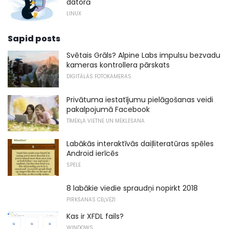
datorā
LINUX
Sapid posts
Svētais Grāls? Alpine Labs impulsu bezvadu
kameras kontrollera pārskats
DIGITĀLĀS FOTOKAMERAS
Privātuma iestatījumu pielāgošanas veidi
pakalpojumā Facebook
TĪMEKĻA VIETNE UN MEKLĒŠANA
Labākās interaktīvās daiļliteratūras spēles
Android ierīcēs
SPĒLE
8 labākie viedie spraudņi nopirkt 2018
PIRKŠANAS CEĻVEŽI
Kas ir XFDL fails?
WINDOWS