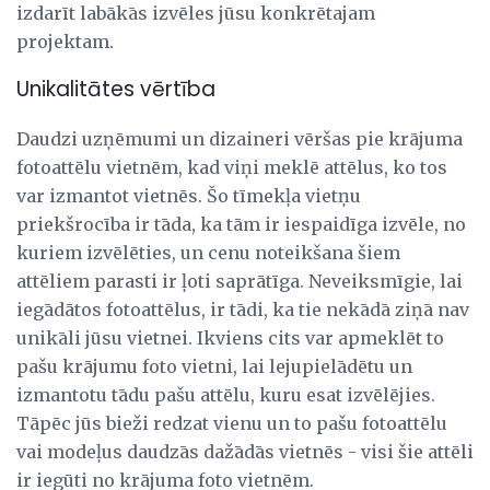
izdarīt labākās izvēles jūsu konkrētajam
projektam.
Unikalitātes vērtība
Daudzi uzņēmumi un dizaineri vēršas pie krājuma
fotoattēlu vietnēm, kad viņi meklē attēlus, ko tos
var izmantot vietnēs. Šo tīmekļa vietņu
priekšrocība ir tāda, ka tām ir iespaidīga izvēle, no
kuriem izvēlēties, un cenu noteikšana šiem
attēliem parasti ir ļoti saprātīga. Neveiksmīgie, lai
iegādātos fotoattēlus, ir tādi, ka tie nekādā ziņā nav
unikāli jūsu vietnei. Ikviens cits var apmeklēt to
pašu krājumu foto vietni, lai lejupielādētu un
izmantotu tādu pašu attēlu, kuru esat izvēlējies.
Tāpēc jūs bieži redzat vienu un to pašu fotoattēlu
vai modeļus daudzās dažādās vietnēs - visi šie attēli
ir iegūti no krājuma foto vietnēm.