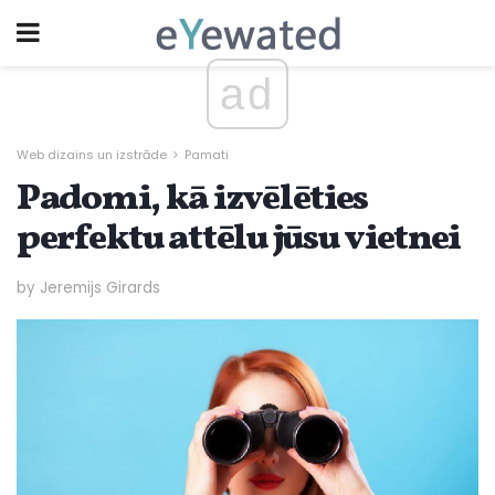
ad
Web dizains un izstrāde
Pamati
Padomi, kā izvēlēties
perfektu attēlu jūsu vietnei
by Jeremijs Girards