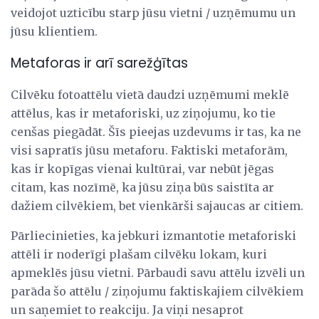
veidojot uzticību starp jūsu vietni / uzņēmumu un
jūsu klientiem.
Metaforas ir arī sarežģītas
Cilvēku fotoattēlu vietā daudzi uzņēmumi meklē
attēlus, kas ir metaforiski, uz ziņojumu, ko tie
cenšas piegādāt. Šīs pieejas uzdevums ir tas, ka ne
visi sapratīs jūsu metaforu. Faktiski metaforām,
kas ir kopīgas vienai kultūrai, var nebūt jēgas
citam, kas nozīmē, ka jūsu ziņa būs saistīta ar
dažiem cilvēkiem, bet vienkārši sajaucas ar citiem.
Pārliecinieties, ka jebkuri izmantotie metaforiski
attēli ir noderīgi plašam cilvēku lokam, kuri
apmeklēs jūsu vietni. Pārbaudi savu attēlu izvēli un
parāda šo attēlu / ziņojumu faktiskajiem cilvēkiem
un saņemiet to reakciju. Ja viņi nesaprot