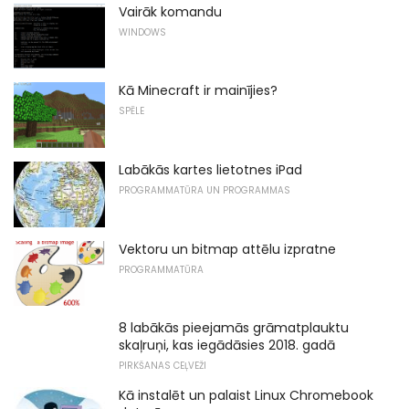
Vairāk komandu
WINDOWS
Kā Minecraft ir mainījies?
SPĒLE
Labākās kartes lietotnes iPad
PROGRAMMATŪRA UN PROGRAMMAS
Vektoru un bitmap attēlu izpratne
PROGRAMMATŪRA
8 labākās pieejamās grāmatplauktu
skaļruņi, kas iegādāsies 2018. gadā
PIRKŠANAS CEĻVEŽI
Kā instalēt un palaist Linux Chromebook