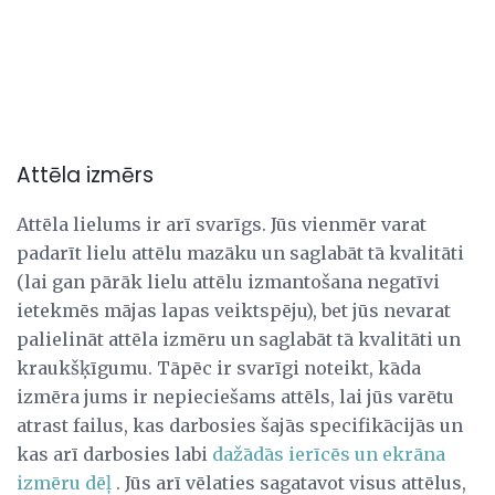
Attēla izmērs
Attēla lielums ir arī svarīgs. Jūs vienmēr varat
padarīt lielu attēlu mazāku un saglabāt tā kvalitāti
(lai gan pārāk lielu attēlu izmantošana negatīvi
ietekmēs mājas lapas veiktspēju), bet jūs nevarat
palielināt attēla izmēru un saglabāt tā kvalitāti un
kraukšķīgumu. Tāpēc ir svarīgi noteikt, kāda
izmēra jums ir nepieciešams attēls, lai jūs varētu
atrast failus, kas darbosies šajās specifikācijās un
kas arī darbosies labi
dažādās ierīcēs un ekrāna
izmēru dēļ
. Jūs arī vēlaties sagatavot visus attēlus,