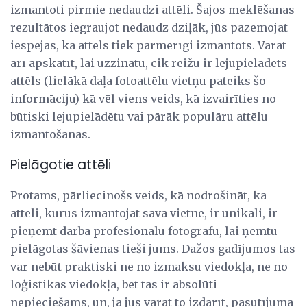
izmantoti pirmie nedaudzi attēli. Šajos meklēšanas
rezultātos iegraujot nedaudz dziļāk, jūs pazemojat
iespējas, ka attēls tiek pārmērīgi izmantots. Varat
arī apskatīt, lai uzzinātu, cik reižu ir lejupielādēts
attēls (lielākā daļa fotoattēlu vietņu pateiks šo
informāciju) kā vēl viens veids, kā izvairīties no
būtiski lejupielādētu vai pārāk populāru attēlu
izmantošanas.
Pielāgotie attēli
Protams, pārliecinošs veids, kā nodrošināt, ka
attēli, kurus izmantojat savā vietnē, ir unikāli, ir
pieņemt darbā profesionālu fotogrāfu, lai ņemtu
pielāgotas šāvienas tieši jums. Dažos gadījumos tas
var nebūt praktiski ne no izmaksu viedokļa, ne no
loģistikas viedokļa, bet tas ir absolūti
nepieciešams, un, ja jūs varat to izdarīt, pasūtījuma