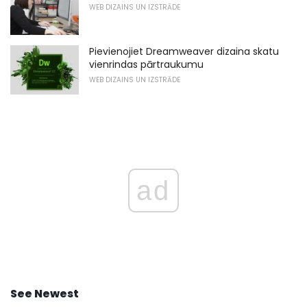
WEB DIZAINS UN IZSTRĀDE
Pievienojiet Dreamweaver dizaina skatu
vienrindas pārtraukumu
WEB DIZAINS UN IZSTRĀDE
ad
See Newest