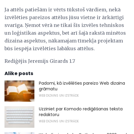
Ja attēls patiešām ir vērts tūkstoš vārdiem, nekā
izvēlēties pareizos attēlus jūsu vietne ir ārkārtīgi
svarīga. Ņemot vērā ne tikai šīs izvēles tehniskos
un loģistikas aspektus, bet arī šajā rakstā minētos
dizaina aspektus, nākamajam tīmekļa projektam
būs iespēja izvēlēties labākus attēlus.
Rediģējis Jeremijs Girards 1.7
Alike posts
Padomi, kā izvēlēties pareizo Web dizaina
grāmatu
WEB DIZAINS UN IZSTRĀDE
Uzziniet par Komodo rediģēšanas teksta
redaktoru
WEB DIZAINS UN IZSTRĀDE