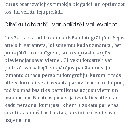
kurus esat izvēlējies tīmekļa piegādei, un optimizēt
tos, lai veiktu lejupielādi.
Cilvēku fotoattēli var palīdzēt vai ievainot
Cilvēki labi atbild uz citu cilvēku fotogrāfijām. Sejas
attēls ir garantēts, lai saņemtu kāda uzmanību, bet
jums jābūt uzmanīgiem, lai to saprastu,
ko
jūs
pievienojat savai vietnei. Cilvēku fotoattēli var
palīdzēt vai sabojāt vispārējos panākumus. Ja
izmantojat tādu personu fotogrāfiju, kuram ir tāds
attēls, kuru cilvēki uzskata par uzticamu un laipnu,
tad šīs īpašības tiks pārtulkotas uz jūsu vietni un
uzņēmumu. No otras puses, ja izvēlaties attēlu ar
kādu personu, kuru jūsu klienti uzskata par ēnas,
šīs sliktās īpašības būs tas, kā viņi arī izjūt savu
uzņēmumu.