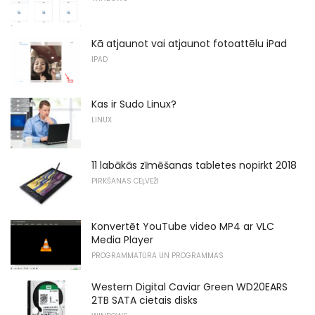
Kā atjaunot vai atjaunot fotoattēlu iPad
IPAD
Kas ir Sudo Linux?
LINUX
11 labākās zīmēšanas tabletes nopirkt 2018
PIRKŠANAS CEĻVEŽI
Konvertēt YouTube video MP4 ar VLC
Media Player
PROGRAMMATŪRA UN PROGRAMMAS
Western Digital Caviar Green WD20EARS
2TB SATA cietais disks