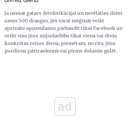
divreiz dienā
Ja neesat gatavs detoksikācijai un nevēlaties dzēst
savus 500 draugus, jūs varat mēģināt veikt
apzinātu apņemšanos pārbaudīt tikai Facebook un
veikt visu jūsu mijiedarbību tikai vienā vai divās
konkrētās reizes dienā, piemēram, no rīta, jūsu
pusdienu pārtraukumā vai pirms došanās gulēt.
ad