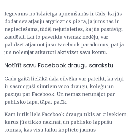
Ieguvums no īslaicīga apņemšanās ir tāds, ka jūs
dodat sev atļauju atgriezties pie tā, ja jums tas ir
nepieciešams, tādēļ nejutīsieties, ka jūs pastāvīgi
zaudēsit. Lai to paveiktu vismaz nedēļu, var
palīdzēt atjaunot jūsu Facebook paradumus, pat ja
jūs nolemjat atkārtoti aktivizēt savu kontu.
Notīrīt savu Facebook draugu sarakstu
Gadu gaitā lielākā daļa cilvēku var pateikt, ka viņi
ir sasnieguši simtiem veco draugu, kolēģu un
paziņu par Facebook. Un nemaz nerunājot par
publisko lapu, tāpat patīk.
Kam ir tik liels Facebook draugu tīkls ar cilvēkiem,
kurus jūs tikko nezinat, un publisko lappušu
tonnas, kas visu laiku koplieto jaunus