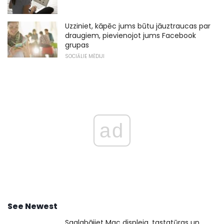
Uzziniet, kāpēc jums būtu jāuztraucas par
draugiem, pievienojot jums Facebook
grupas
SOCIĀLIE MĒDIJI
ad
See Newest
Saglabājiet Mac displeja, tastatūras un