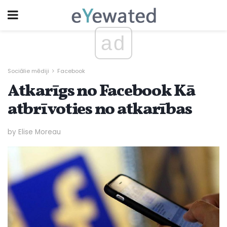
ad
Sociālie mēdiji
Facebook
Atkarīgs no Facebook Kā
atbrīvoties no atkarības
by Elise Moreau