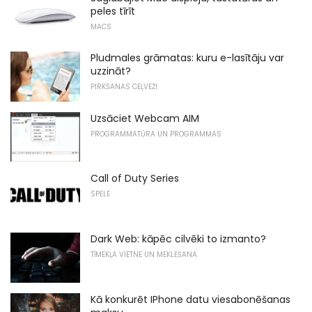
peles tīrīt
MACS
Pludmales grāmatas: kuru e-lasītāju var
uzzināt?
PIRKŠANAS CEĻVEŽI
Uzsāciet Webcam AIM
PROGRAMMATŪRA UN PROGRAMMAS
Call of Duty Series
SPĒLE
Dark Web: kāpēc cilvēki to izmanto?
TĪMEKĻA VIETNE UN MEKLĒŠANA
Kā konkurēt IPhone datu viesabonēšanas