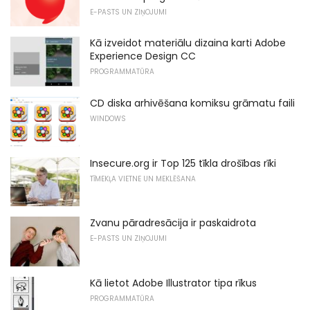
E-PASTS UN ZIŅOJUMI
Kā izveidot materiālu dizaina karti Adobe
Experience Design CC
PROGRAMMATŪRA
CD diska arhivēšana komiksu grāmatu faili
WINDOWS
Insecure.org ir Top 125 tīkla drošības rīki
TĪMEKĻA VIETNE UN MEKLĒŠANA
Zvanu pāradresācija ir paskaidrota
E-PASTS UN ZIŅOJUMI
Kā lietot Adobe Illustrator tipa rīkus
PROGRAMMATŪRA