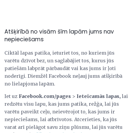
Atšķirībā no visām šīm lapām jums nav
nepieciešams
Ciktāl lapas patika, ieturiet tos, no kuriem jūs
varētu dzīvot bez, un saglabājiet tos, kurus jūs
patiešām labprāt pārbaudāt vai kas jums ir ļoti
noderīgi. Diemžēl Facebook neļauj jums atšķirībā
no lielapjoma lapām.
Iet uz
Facebook.com/pages
>
Ieteicamās lapas,
lai
redzētu visu lapu, kas jums patika, režģa, lai jūs
varētu paveikt ceļu, neievērojot to, kas jums ir
nepieciešams, lai atbrīvotos. Atcerieties, ka jūs
varat arī pielāgot savu ziņu plūsmu, lai jūs varētu