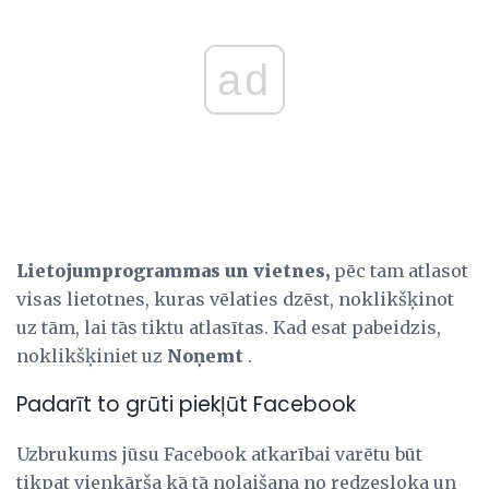
ad
Lietojumprogrammas un vietnes,
pēc tam atlasot
visas lietotnes, kuras vēlaties dzēst, noklikšķinot
uz tām, lai tās tiktu atlasītas. Kad esat pabeidzis,
noklikšķiniet uz
Noņemt
.
Padarīt to grūti piekļūt Facebook
Uzbrukums jūsu Facebook atkarībai varētu būt
tikpat vienkārša kā tā nolaišana no redzesloka un