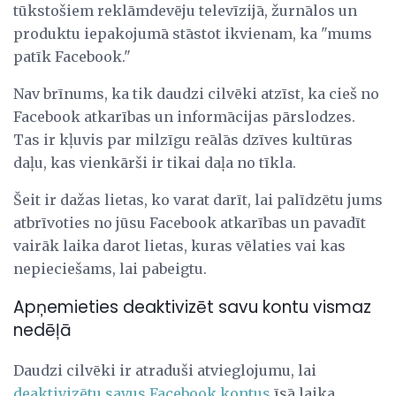
tūkstošiem reklāmdevēju televīzijā, žurnālos un
produktu iepakojumā stāstot ikvienam, ka "mums
patīk Facebook."
Nav brīnums, ka tik daudzi cilvēki atzīst, ka cieš no
Facebook atkarības un informācijas pārslodzes.
Tas ir kļuvis par milzīgu reālās dzīves kultūras
daļu, kas vienkārši ir tikai daļa no tīkla.
Šeit ir dažas lietas, ko varat darīt, lai palīdzētu jums
atbrīvoties no jūsu Facebook atkarības un pavadīt
vairāk laika darot lietas, kuras vēlaties vai kas
nepieciešams, lai pabeigtu.
Apņemieties deaktivizēt savu kontu vismaz
nedēļā
Daudzi cilvēki ir atraduši atvieglojumu, lai
deaktivizētu savus Facebook kontus
īsā laika