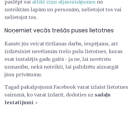
paslēpt vai
atlikt ziņu atjauninājumus
no
noteiktām lapām un personām, nelietojot tos vai
nelietojot tos.
Noņemiet vecās trešās puses lietotnes
Kamēr jūs veicat tīrīšanas darbu, iespējams, arī
izdzēsīsiet nevēlamās trešo pušu lietotnes, kuras
esat instalējis gadu gaitā - ja ne, lai novērstu
uzmanību, nekā noteikti, lai palīdzētu aizsargāt
jūsu privātumu.
Tagad pakalpojumā Facebook varat izlaist lietotnes
vairumā, ko varat izdarīt, dodoties uz
sadaļu
Iestatījumi
>