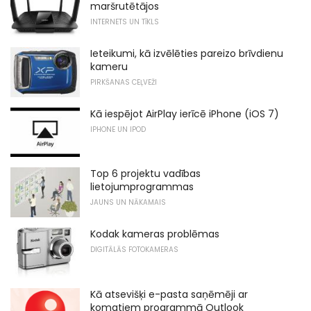
maršrutētājos
INTERNETS UN TĪKLS
Ieteikumi, kā izvēlēties pareizo brīvdienu
kameru
PIRKŠANAS CEĻVEŽI
Kā iespējot AirPlay ierīcē iPhone (iOS 7)
IPHONE UN IPOD
Top 6 projektu vadības
lietojumprogrammas
JAUNS UN NĀKAMAIS
Kodak kameras problēmas
DIGITĀLĀS FOTOKAMERAS
Kā atsevišķi e-pasta saņēmēji ar
komatiem programmā Outlook