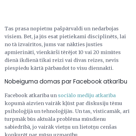
Tas prasa nopietnu pašpārvaldi un nedarbojas
visiem. Bet, ja jūs esat pietiekami disciplinēts, lai
no tā izvairītos, jums var nākties justies
apmierināti, vienkārši tērējot 10 vai 20 minūtes
dienā ikdienā tikai reizi vai divas reizes, nevis
piespiedu kārtā pārbaudot to visu diennakti.
Nobeiguma domas par Facebook atkarību
Facebook atkarība un
sociālo mediju atkarība
kopumā aizvien vairāk kļūst par diskusiju tēmu
psiholoģijā un tehnoloģijās. Un tas, visticamāk, arī
turpmāk būs aktuāla problēma mūsdienu
sabiedrībā, jo vairāk vietņu un lietotņu cenšas
konkurēt par mūsu uzmanību.