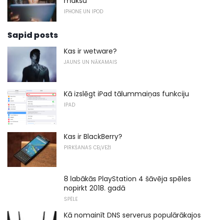
maksu
IPHONE UN IPOD
Sapid posts
Kas ir wetware?
JAUNS UN NĀKAMAIS
Kā izslēgt iPad tālummaiņas funkciju
IPAD
Kas ir BlackBerry?
PIRKŠANAS CEĻVEŽI
8 labākās PlayStation 4 šāvēja spēles
nopirkt 2018. gadā
SPĒLE
Kā nomainīt DNS serverus populārākajos