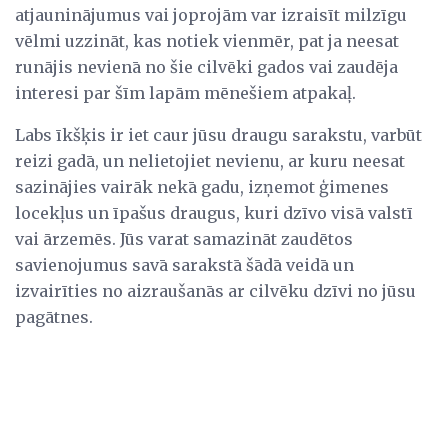
atjauninājumus vai joprojām var izraisīt milzīgu
vēlmi uzzināt, kas notiek vienmēr, pat ja neesat
runājis nevienā no šie cilvēki gados vai zaudēja
interesi par šīm lapām mēnešiem atpakaļ.
Labs īkšķis ir iet caur jūsu draugu sarakstu, varbūt
reizi gadā, un nelietojiet nevienu, ar kuru neesat
sazinājies vairāk nekā gadu, izņemot ģimenes
locekļus un īpašus draugus, kuri dzīvo visā valstī
vai ārzemēs. Jūs varat samazināt zaudētos
savienojumus savā sarakstā šādā veidā un
izvairīties no aizraušanās ar cilvēku dzīvi no jūsu
pagātnes.