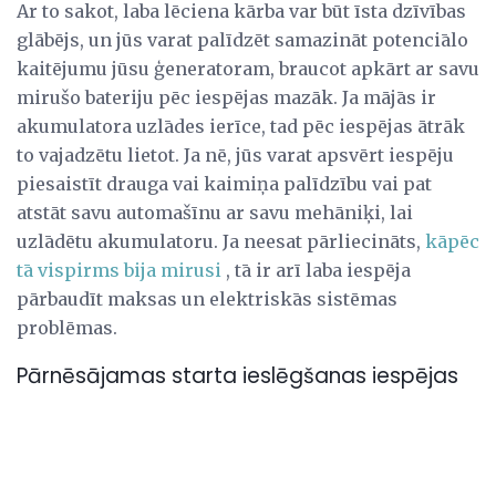
Ar to sakot, laba lēciena kārba var būt īsta dzīvības
glābējs, un jūs varat palīdzēt samazināt potenciālo
kaitējumu jūsu ģeneratoram, braucot apkārt ar savu
mirušo bateriju pēc iespējas mazāk. Ja mājās ir
akumulatora uzlādes ierīce, tad pēc iespējas ātrāk
to vajadzētu lietot. Ja nē, jūs varat apsvērt iespēju
piesaistīt drauga vai kaimiņa palīdzību vai pat
atstāt savu automašīnu ar savu mehāniķi, lai
uzlādētu akumulatoru. Ja neesat pārliecināts,
kāpēc
tā vispirms bija mirusi
, tā ir arī laba iespēja
pārbaudīt maksas un elektriskās sistēmas
problēmas.
Pārnēsājamas starta ieslēgšanas iespējas