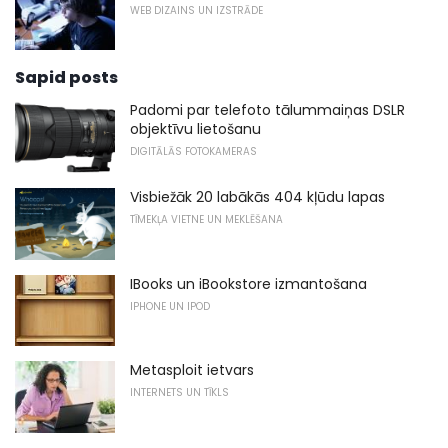
WEB DIZAINS UN IZSTRĀDE
Sapid posts
Padomi par telefoto tālummaiņas DSLR
objektīvu lietošanu
DIGITĀLĀS FOTOKAMERAS
Visbiežāk 20 labākās 404 kļūdu lapas
TĪMEKĻA VIETNE UN MEKLĒŠANA
IBooks un iBookstore izmantošana
IPHONE UN IPOD
Metasploit ietvars
INTERNETS UN TĪKLS