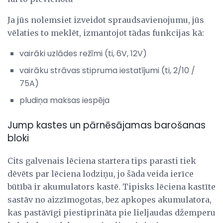
Ja jūs nolemsiet izveidot spraudsavienojumu, jūs
vēlaties to meklēt, izmantojot tādas funkcijas kā:
vairāki uzlādes režīmi (ti, 6V, 12V)
vairāku strāvas stipruma iestatījumi (ti, 2/10 /
75A)
pludiņa maksas iespēja
Jump kastes un pārnēsājamas barošanas
bloki
Cits galvenais lēciena startera tips parasti tiek
dēvēts par lēciena lodziņu, jo šāda veida ierīce
būtībā ir akumulators kastē. Tipisks lēciena kastīte
sastāv no aizzīmogotas, bez apkopes akumulatora,
kas pastāvīgi piestiprināta pie lieljaudas džemperu