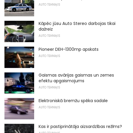
AUTO TEHNIĶIS
Kāpēc jūsu Auto Stereo darbojas tikai
dažreiz
AUTO TEHNIĶIS
Pioneer DEH-1300mp apskats
AUTO TEHNIĶIS
Gaismas avārijas gaismas un zemes
efektu apgaismojums
AUTO TEHNIĶIS
Elektroniskā bremžu spēka sadale
AUTO TEHNIĶIS
Kas ir pastiprinātāja aizsardzības režīms?