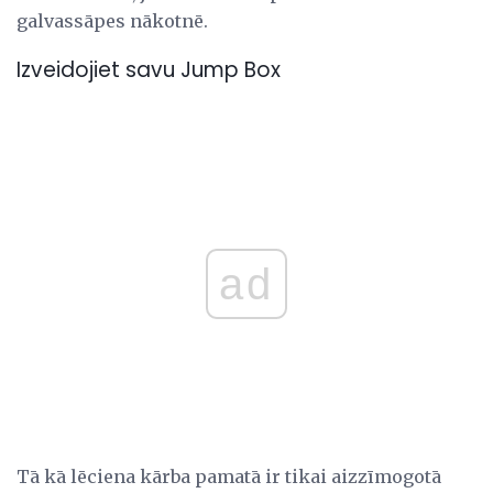
galvassāpes nākotnē.
Izveidojiet savu Jump Box
ad
Tā kā lēciena kārba pamatā ir tikai aizzīmogotā