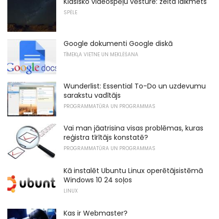
Klasisko videospēļu vēsture: zelta laikmets
SPĒLE
Google dokumenti Google diskā
TĪMEKĻA VIETNE UN MEKLĒŠANA
Wunderlist: Essential To-Do un uzdevumu
sarakstu vadītājs
PROGRAMMATŪRA UN PROGRAMMAS
Vai man jāatrisina visas problēmas, kuras
reģistra tīrītājs konstatē?
PROGRAMMATŪRA UN PROGRAMMAS
Kā instalēt Ubuntu Linux operētājsistēmā
Windows 10 24 soļos
LINUX
Kas ir Webmaster?