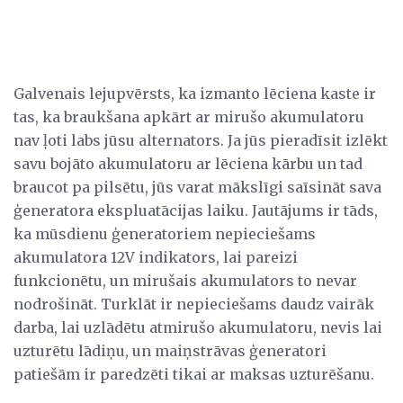
Galvenais lejupvērsts, ka izmanto lēciena kaste ir
tas, ka braukšana apkārt ar mirušo akumulatoru
nav ļoti labs jūsu alternators. Ja jūs pieradīsit izlēkt
savu bojāto akumulatoru ar lēciena kārbu un tad
braucot pa pilsētu, jūs varat mākslīgi saīsināt sava
ģeneratora ekspluatācijas laiku. Jautājums ir tāds,
ka mūsdienu ģeneratoriem nepieciešams
akumulatora 12V indikators, lai pareizi
funkcionētu, un mirušais akumulators to nevar
nodrošināt. Turklāt ir nepieciešams daudz vairāk
darba, lai uzlādētu atmirušo akumulatoru, nevis lai
uzturētu lādiņu, un maiņstrāvas ģeneratori
patiešām ir paredzēti tikai ar maksas uzturēšanu.