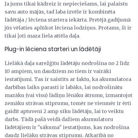
Ja jums tikai kādreiz ir nepieciešams, lai palaistu
savu auto mājās, tad laba izvēle ir kombinēta
lādētāja / lēciena startera iekārta. Pretējā gadījumā
jūs vēlaties aplūkot lēciena lodziņus. Protams, šī ir
tikai ļoti maza liela attēla daļa.
Plug-in lēciena starteri un lādētāji
Lielākā daļa sarežģītu lādētāju nodrošina no 2 līdz
10 ampiem, un daudziem no tiem ir vairāki
iestatījumi. Tas ir saistīts ar faktu, ka akumulatora
darbības laiks parasti ir labāks, lai nodrošinātu
mazāku (vai visu) lādiņu lēnāku ātrumu, izmantojot
zemāku strāvas stiprumu, tomēr ne vienmēr ir ērti
gaidīt aptuveni 2 amp sīku lādētāju, lai to veiktu
darbs. Tādā pašā veidā dažiem akumulatoru
lādētājiem ir "sākuma" iestatījums, kas nodrošina
daudz lielāku strāvas stiprumu. Atkarībā no