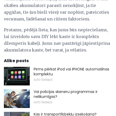
skābes akumulatori parasti nenokļūst, ja tie
apgāžas, tie (un bieži vien) var noplūst, pateicoties
vecumam, lādēšanai un citiem faktoriem.
Protams, pēdējā lieta, kas jums būs nepieciešams,
lai izveidotu savu DIY lēkt kaste ir komplekts
džemperis kabeļi. Jums nav pastāvīgi jāpiestiprina
akumulatora kaste, bet varat, ja vēlaties.
Alike posts
Pirms pērkat iPod vai IPHONE automašīnas
komplektu
AUTO TEHNIĶIS
Vai policijas skeneru programmas ir
nelikumīgas?
AUTO TEHNIĶIS
Kas ir transportlīdzekļu izsekošana?