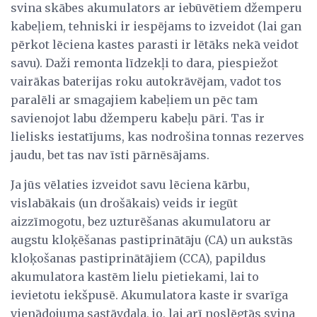
svina skābes akumulators ar iebūvētiem džemperu
kabeļiem, tehniski ir iespējams to izveidot (lai gan
pērkot lēciena kastes parasti ir lētāks nekā veidot
savu). Daži remonta līdzekļi to dara, piespiežot
vairākas baterijas roku autokrāvējam, vadot tos
paralēli ar smagajiem kabeļiem un pēc tam
savienojot labu džemperu kabeļu pāri. Tas ir
lielisks iestatījums, kas nodrošina tonnas rezerves
jaudu, bet tas nav īsti pārnēsājams.
Ja jūs vēlaties izveidot savu lēciena kārbu,
vislabākais (un drošākais) veids ir iegūt
aizzīmogotu, bez uzturēšanas akumulatoru ar
augstu kloķēšanas pastiprinātāju (CA) un aukstās
kloķošanas pastiprinātājiem (CCA), papildus
akumulatora kastēm lielu pietiekami, lai to
ievietotu iekšpusē. Akumulatora kaste ir svarīga
vienādojuma sastāvdaļa, jo, lai arī noslēgtās svina