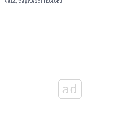
velk, pagriežot motoru.
ad