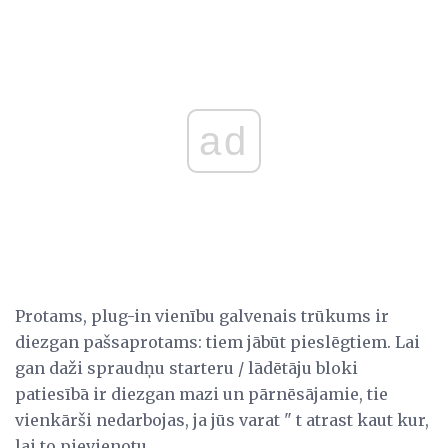
ad
Protams, plug-in vienību galvenais trūkums ir
diezgan pašsaprotams: tiem jābūt pieslēgtiem. Lai
gan daži spraudņu starteru / lādētāju bloki
patiesībā ir diezgan mazi un pārnēsājamie, tie
vienkārši nedarbojas, ja jūs varat " t atrast kaut kur,
lai to pievienotu