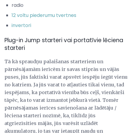
radio
12 voltu piederumu tvertnes
invertori
Plug-in Jump starteri vai portatīvie lēciena
starteri
Tā kā spraudņu palaišanas starteriem un
pārnēsājamām ierīcēm ir savas stiprās un vājās
puses, jūs faktiski varat apsvērt iespēju iegūt vienu
no katriem. Ja jūs varat to atļauties tikai vienu, tad
iespējams, ka portatīvā vienība būs ceļš, vienkārši
tāpēc, ka to varat izmantot jebkurā vietā. Tomēr
pārnēsājamas ierīces savienošana ar lādētāju /
lēciena starteri nozīmē, ka, tiklīdz jūs
atgriezīsities mājās, jūs varēsit uzlādēt
akumulatoru, jo tas var ietaupīt naudu un