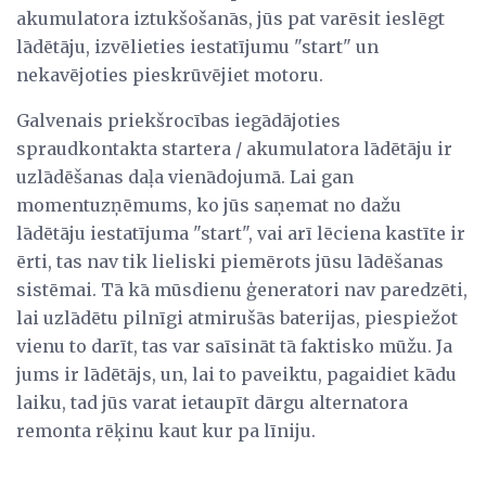
akumulatora iztukšošanās, jūs pat varēsit ieslēgt
lādētāju, izvēlieties iestatījumu "start" un
nekavējoties pieskrūvējiet motoru.
Galvenais priekšrocības iegādājoties
spraudkontakta startera / akumulatora lādētāju ir
uzlādēšanas daļa vienādojumā. Lai gan
momentuzņēmums, ko jūs saņemat no dažu
lādētāju iestatījuma "start", vai arī lēciena kastīte ir
ērti, tas nav tik lieliski piemērots jūsu lādēšanas
sistēmai. Tā kā mūsdienu ģeneratori nav paredzēti,
lai uzlādētu pilnīgi atmirušās baterijas, piespiežot
vienu to darīt, tas var saīsināt tā faktisko mūžu. Ja
jums ir lādētājs, un, lai to paveiktu, pagaidiet kādu
laiku, tad jūs varat ietaupīt dārgu alternatora
remonta rēķinu kaut kur pa līniju.