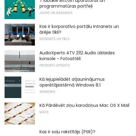
7 labākie Bitcoin aparatūras un
programmatūras portfeļi
JAUNS UN NĀKAMAIS
Kas ir korporatīvo portālu intranets un
ārējie tīkli?
INTERNETS UN TĪKLS
AudioXperts 4TV 2112 Audio izklaides
konsole - Fotoattēli
PRODUKTU APSKATS
Kā lejupielādēt atjauninājumus
operētājsistēmā Windows 8.1
WINDOWS
Kā Pārdēvēt ziņu karodziņus Mac OS X Mail
MACS
Kas ir soļu rakstītājs (PSR)?