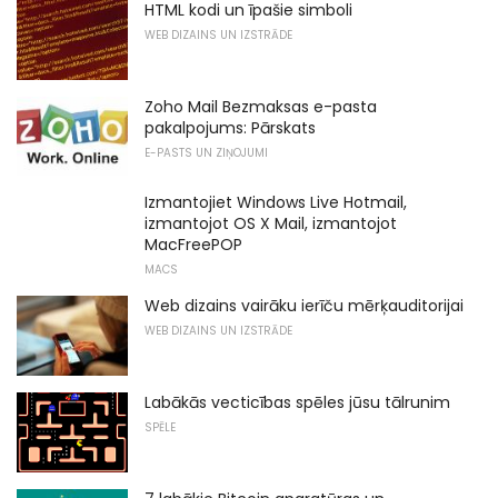
HTML kodi un īpašie simboli
WEB DIZAINS UN IZSTRĀDE
Zoho Mail Bezmaksas e-pasta
pakalpojums: Pārskats
E-PASTS UN ZIŅOJUMI
Izmantojiet Windows Live Hotmail,
izmantojot OS X Mail, izmantojot
MacFreePOP
MACS
Web dizains vairāku ierīču mērķauditorijai
WEB DIZAINS UN IZSTRĀDE
Labākās vecticības spēles jūsu tālrunim
SPĒLE