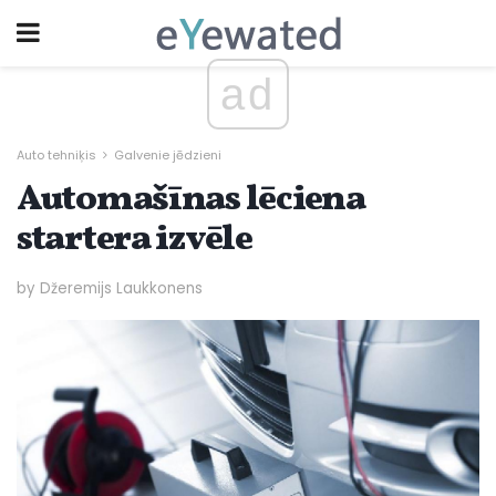
ad
Auto tehniķis
Galvenie jēdzieni
Automašīnas lēciena
startera izvēle
by Džeremijs Laukkonens