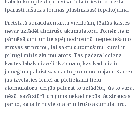
kabeļu komplekta, un visa lieta ir ievietota ērtā
(parasti lūšanas formas plastmasas) iepakojumā.
Pretstatā spraudkontaktu vienībām, lēktās kastes
nevar uzlādēt atmirušo akumulatoru. Tomēr tie ir
pārnēsājami, un tie spēj nodrošināt nepieciešamo
strāvas stiprumu, lai sāktu automašīnu, kurai ir
pilnīgi miris akumulators. Tas padara lēciena
kastes labāko izvēli ikvienam, kas kādreiz ir
jāmēģina palaist savu auto prom no mājām. Kamēr
jūs izvēlaties ierīci ar pietiekami lielu
akumulatoru, un jūs paturat to uzlādētu, jūs to varat
nēsāt savā stūrī, un jums nekad nebūs jāuztraucas
par to, ka tā ir novietota ar mirušo akumulatoru.