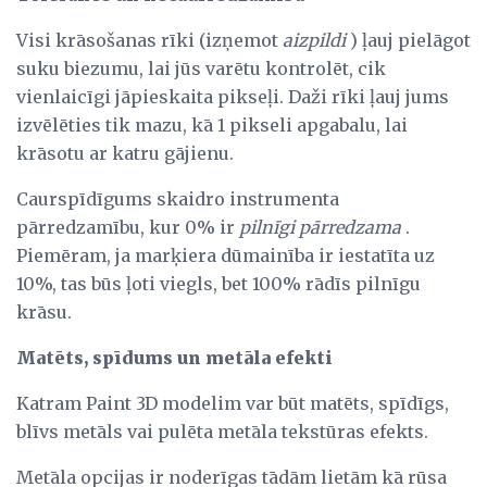
Visi krāsošanas rīki (izņemot
aizpildi
) ļauj pielāgot
suku biezumu, lai jūs varētu kontrolēt, cik
vienlaicīgi jāpieskaita pikseļi. Daži rīki ļauj jums
izvēlēties tik mazu, kā 1 pikseli apgabalu, lai
krāsotu ar katru gājienu.
Caurspīdīgums skaidro instrumenta
pārredzamību, kur 0% ir
pilnīgi pārredzama
.
Piemēram, ja marķiera dūmainība ir iestatīta uz
10%, tas būs ļoti viegls, bet 100% rādīs pilnīgu
krāsu.
Matēts, spīdums un metāla efekti
Katram Paint 3D modelim var būt matēts, spīdīgs,
blīvs metāls vai pulēta metāla tekstūras efekts.
Metāla opcijas ir noderīgas tādām lietām kā rūsa