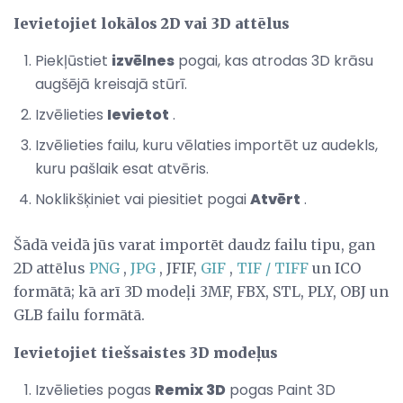
Ievietojiet lokālos 2D vai 3D attēlus
Piekļūstiet
izvēlnes
pogai, kas atrodas 3D krāsu
augšējā kreisajā stūrī.
Izvēlieties
Ievietot
.
Izvēlieties failu, kuru vēlaties importēt uz audekls,
kuru pašlaik esat atvēris.
Noklikšķiniet vai piesitiet pogai
Atvērt
.
Šādā veidā jūs varat importēt daudz failu tipu, gan
2D attēlus
PNG
,
JPG
, JFIF,
GIF
,
TIF / TIFF
un ICO
formātā; kā arī 3D modeļi 3MF, FBX, STL, PLY, OBJ un
GLB failu formātā.
Ievietojiet tiešsaistes 3D modeļus
Izvēlieties pogas
Remix 3D
pogas Paint 3D