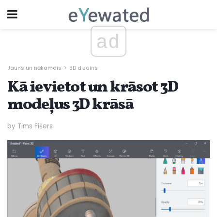
ad
Jauns un nākamais
3D dizains
Kā ievietot un krāsot 3D
modeļus 3D krāsā
by Tims Fišers