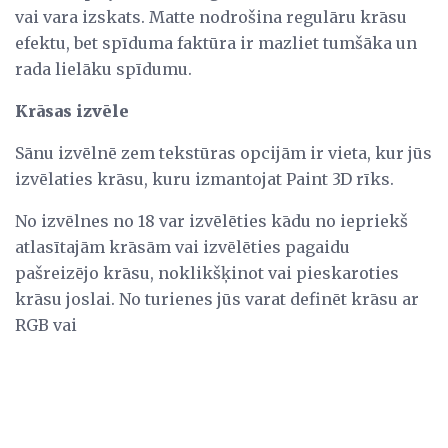
vai vara izskats. Matte nodrošina regulāru krāsu
efektu, bet spīduma faktūra ir mazliet tumšāka un
rada lielāku spīdumu.
Krāsas izvēle
Sānu izvēlnē zem tekstūras opcijām ir vieta, kur jūs
izvēlaties krāsu, kuru izmantojat Paint 3D rīks.
No izvēlnes no 18 var izvēlēties kādu no iepriekš
atlasītajām krāsām vai izvēlēties pagaidu
pašreizējo krāsu, noklikšķinot vai pieskaroties
krāsu joslai. No turienes jūs varat definēt krāsu ar
RGB vai