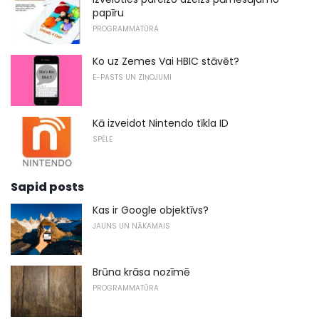
papīru
PROGRAMMATŪRA
Ko uz Zemes Vai HBIC stāvēt?
E-PASTS UN ZIŅOJUMI
Kā izveidot Nintendo tīkla ID
SPĒLE
Sapid posts
Kas ir Google objektīvs?
JAUNS UN NĀKAMAIS
Brūna krāsa nozīmē
PROGRAMMATŪRA