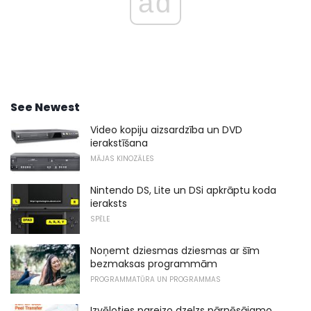
ad
See Newest
Video kopiju aizsardzība un DVD
ierakstīšana
MĀJAS KINOZĀLES
Nintendo DS, Lite un DSi apkrāptu koda
ieraksts
SPĒLE
Noņemt dziesmas dziesmas ar šīm
bezmaksas programmām
PROGRAMMATŪRA UN PROGRAMMAS
Izvēloties pareizo dzelzs pārnēsājamo