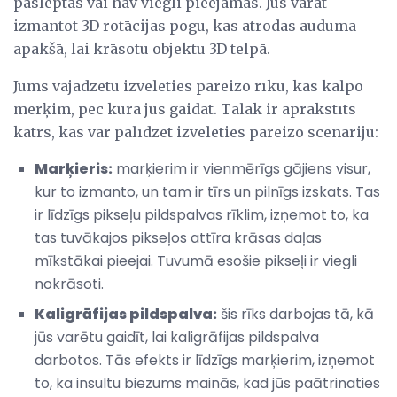
paslēptas vai nav viegli pieejamas. Jūs varat
izmantot 3D rotācijas pogu, kas atrodas auduma
apakšā, lai krāsotu objektu 3D telpā.
Jums vajadzētu izvēlēties pareizo rīku, kas kalpo
mērķim, pēc kura jūs gaidāt. Tālāk ir aprakstīts
katrs, kas var palīdzēt izvēlēties pareizo scenāriju:
Marķieris:
marķierim ir vienmērīgs gājiens visur,
kur to izmanto, un tam ir tīrs un pilnīgs izskats. Tas
ir līdzīgs pikseļu pildspalvas rīklim, izņemot to, ka
tas tuvākajos pikseļos attīra krāsas daļas
mīkstākai pieejai. Tuvumā esošie pikseļi ir viegli
nokrāsoti.
Kaligrāfijas pildspalva:
šis rīks darbojas tā, kā
jūs varētu gaidīt, lai kaligrāfijas pildspalva
darbotos. Tās efekts ir līdzīgs marķierim, izņemot
to, ka insultu biezums mainās, kad jūs paātrinaties