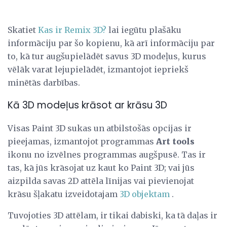
Skatiet
Kas ir Remix 3D?
lai iegūtu plašāku
informāciju par šo kopienu, kā arī informāciju par
to, kā tur augšupielādēt savus 3D modeļus, kurus
vēlāk varat lejupielādēt, izmantojot iepriekš
minētās darbības.
Kā 3D modeļus krāsot ar krāsu 3D
Visas Paint 3D sukas un atbilstošās opcijas ir
pieejamas, izmantojot programmas
Art tools
ikonu no izvēlnes programmas augšpusē. Tas ir
tas, kā jūs krāsojat uz kaut ko Paint 3D; vai jūs
aizpilda savas 2D attēla līnijas vai pievienojat
krāsu šļakatu izveidotajam
3D objektam
.
Tuvojoties 3D attēlam, ir tikai dabiski, ka tā daļas ir