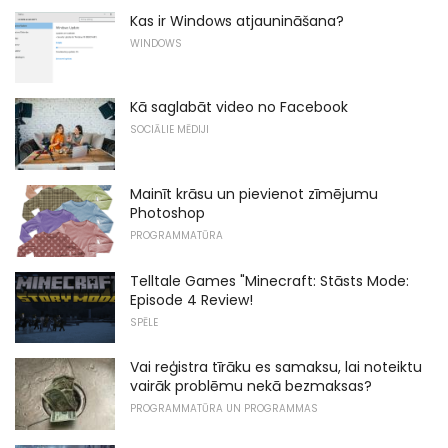
Kas ir Windows atjaunināšana?
WINDOWS
Kā saglabāt video no Facebook
SOCIĀLIE MĒDIJI
Mainīt krāsu un pievienot zīmējumu
Photoshop
PROGRAMMATŪRA
Telltale Games "Minecraft: Stāsts Mode:
Episode 4 Review!
SPĒLE
Vai reģistra tīrāku es samaksu, lai noteiktu
vairāk problēmu nekā bezmaksas?
PROGRAMMATŪRA UN PROGRAMMAS