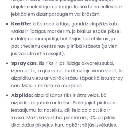
objektu nekaitīgu, noderīgu, lai sāktu no nulles bez
jebkādiem dizainparaugiem vai krāsām.
Kastīte:
krīts rada krītiņu, gandrīz slapjš izskatu.
Malas ir līdzīgas marķierim, jo ​​blakus esošie pikseļi
ir daļēji necaurspīdīgi, bet līnijās tas atšķiras
,
jo
pat triecienu centrs nav pilnībā krāsots (ja vien
jūs vairākkārt krāsojat).
Spray can:
šis rīks ir ļoti līdzīgs akvareļu sukai,
izņemot to, ka jūs varat turēt uz leju vienā vietā, lai
aizpildītu vietu ar vairāk krāsu, tāpat kā īstu spray
can. Mala ir mīksta kā marķieris.
Aizpilda:
aizpildīšanas rīks ir ātrs veids, kā
aizpildīt apgabalu ar krāsu. Pielāgojiet pielaides
iestatījumu, lai noteiktu, cik liela daļa attēla ir
krāsā. Mazāka vērtība, piemēram, 0%, aizpildīs
tikai dažus pikseļus, kuru apkārtnē jūs izvēlaties,