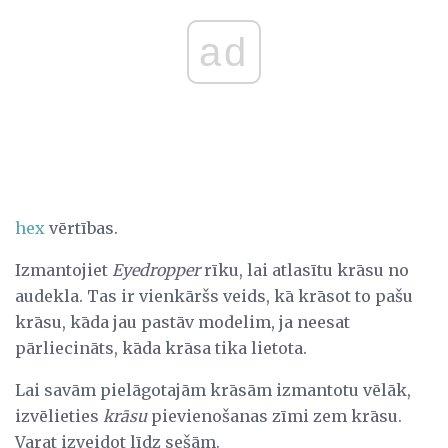
ad
hex
vērtības.
Izmantojiet
Eyedropper
rīku, lai atlasītu krāsu no
audekla. Tas ir vienkāršs veids, kā krāsot to pašu
krāsu, kāda jau pastāv modelim, ja neesat
pārliecināts, kāda krāsa tika lietota.
Lai savām pielāgotajām krāsām izmantotu vēlāk,
izvēlieties
krāsu
pievienošanas zīmi zem krāsu.
Varat izveidot līdz sešām.