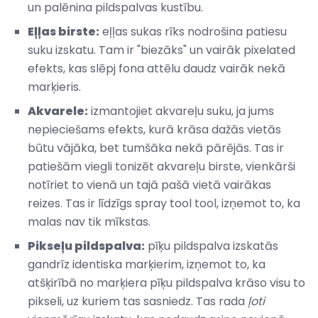
un palēnina pildspalvas kustību.
Eļļas birste:
eļļas sukas rīks nodrošina patiesu
suku izskatu. Tam ir "biezāks" un vairāk pixelated
efekts, kas slēpj fona attēlu daudz vairāk nekā
marķieris.
Akvarele:
izmantojiet akvareļu suku, ja jums
nepieciešams efekts, kurā krāsa dažās vietās
būtu vājāka, bet tumšāka nekā pārējās. Tas ir
patiešām viegli tonizēt akvareļu birste, vienkārši
notīriet to vienā un tajā pašā vietā vairākas
reizes. Tas ir līdzīgs spray tool tool, izņemot to, ka
malas nav tik mīkstas.
Pikseļu pildspalva:
pīķu pildspalva izskatās
gandrīz identiska marķierim, izņemot to, ka
atšķirībā no marķiera pīķu pildspalva krāso visu to
pikseli, uz kuriem tas sasniedz. Tas rada
ļoti