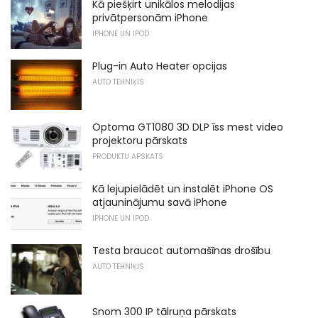
Kā piešķirt unikālos melodijas
privātpersonām iPhone
IPHONE UN IPOD
Plug-in Auto Heater opcijas
AUTO TEHNIĶIS
Optoma GT1080 3D DLP īss mest video
projektoru pārskats
PRODUKTU APSKATS
Kā lejupielādēt un instalēt iPhone OS
atjauninājumu savā iPhone
IPHONE UN IPOD
Testa braucot automašīnas drošību
AUTO TEHNIĶIS
Snom 300 IP tālruņa pārskats