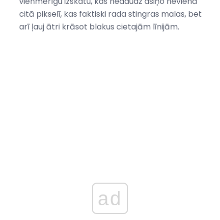
vienmērīgu izskatu, kas nedaudz asiņo nevienā
citā pikselī, kas faktiski rada stingras malas, bet
arī ļauj ātri krāsot blakus cietajām līnijām.
ad