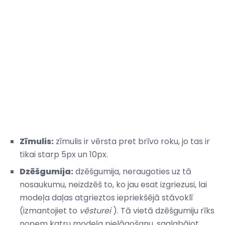
Zīmulis:
zīmulis ir vērsta pret brīvo roku, jo tas ir
tikai starp 5px un 10px.
Dzēšgumija:
dzēšgumija, neraugoties uz tā
nosaukumu, neizdzēš to, ko jau esat izgriezusi, lai
modeļa daļas atgrieztos iepriekšējā stāvoklī
(izmantojiet to
vēsturei
). Tā vietā dzēšgumiju rīks
noņem katru modeļa pielāgošanu, saglabājot