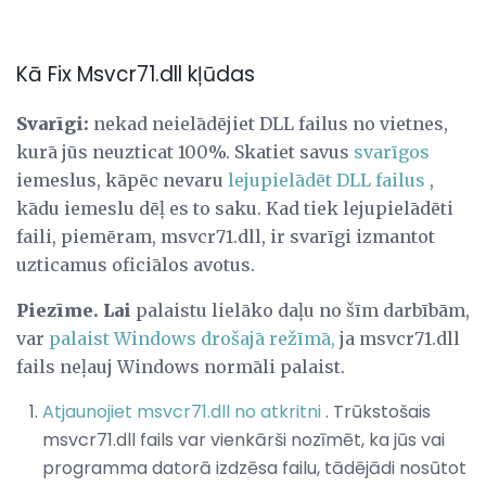
Kā Fix Msvcr71.dll kļūdas
Svarīgi:
nekad neielādējiet DLL failus no vietnes,
kurā jūs neuzticat 100%. Skatiet savus
svarīgos
iemeslus, kāpēc nevaru
lejupielādēt DLL failus
,
kādu iemeslu dēļ es to saku. Kad tiek lejupielādēti
faili, piemēram, msvcr71.dll, ir svarīgi izmantot
uzticamus oficiālos avotus.
Piezīme. Lai
palaistu lielāko daļu no šīm darbībām,
var
palaist Windows drošajā režīmā,
ja msvcr71.dll
fails neļauj Windows normāli palaist.
Atjaunojiet msvcr71.dll no atkritni
. Trūkstošais
msvcr71.dll fails var vienkārši nozīmēt, ka jūs vai
programma datorā izdzēsa failu, tādējādi nosūtot