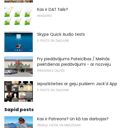
Kas ir DAT fails?
WINDOWS
Skype Quick Audio tests
E-PASTS UN ZIŅOJUMI
Fry piedāvājums Pateicības / Melnās
piektdienas piedāvājumi - ar nozveju
PIRKŠANAS CEĻVEŽI
Iepazīstieties ar geju puišiem Jack'd App
E-PASTS UN ZIŅOJUMI
Sapid posts
Kas ir Patreons? Un kā tas darbojas?
TĪMEKĻA VIETNE UN MEKLĒŠANA