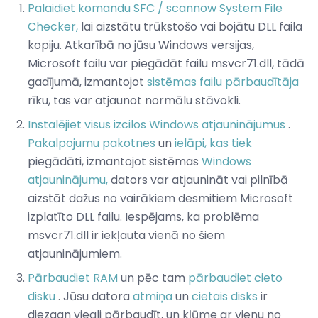
Palaidiet komandu SFC / scannow System File
Checker,
lai aizstātu trūkstošo vai bojātu DLL faila
kopiju. Atkarībā no jūsu Windows versijas,
Microsoft failu var piegādāt failu msvcr71.dll, tādā
gadījumā, izmantojot
sistēmas failu pārbaudītāja
rīku, tas var atjaunot normālu stāvokli.
Instalējiet visus izcilos Windows atjauninājumus
.
Pakalpojumu pakotnes
un
ielāpi, kas tiek
piegādāti, izmantojot sistēmas
Windows
atjauninājumu,
dators var atjaunināt vai pilnībā
aizstāt dažus no vairākiem desmitiem Microsoft
izplatīto DLL failu. Iespējams, ka problēma
msvcr71.dll ir iekļauta vienā no šiem
atjauninājumiem.
Pārbaudiet RAM
un pēc tam
pārbaudiet cieto
disku
. Jūsu datora
atmiņa
un
cietais disks
ir
diezgan viegli pārbaudīt, un kļūme ar vienu no