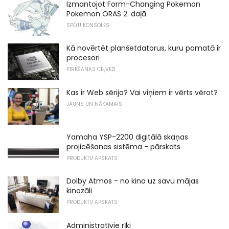
Izmantojot Form-Changing Pokemon
Pokemon ORAS 2. daļā
SPĒĻU KONSOLES
Kā novērtēt planšetdatorus, kuru pamatā ir
procesori
PIRKŠANAS CEĻVEŽI
Kas ir Web sērija? Vai viņiem ir vērts vērot?
JAUNS UN NĀKAMAIS
Yamaha YSP-2200 digitālā skaņas
projicēšanas sistēma - pārskats
PRODUKTU APSKATS
Dolby Atmos - no kino uz savu mājas
kinozāli
PRODUKTU APSKATS
Administratīvie rīki