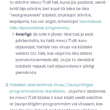
to atkritni. Msvcr71.dll faili, kurus jūs pazīstat, vienā
brīdī bija atkritni, bet kopš tā laika tie tika
"neatgriezeniski" izdzēsti, iztukšojot atkritni,
iespējams, tos var atgūt, izmantojot
bezmaksas
failu atjaunošanas programmu
.
Svarīgi:
šis solis ir jāveic tikai tad, ja esat
pārliecināts, ka failā msvcr71.dll, kuru
atjaunojat, faktiski nav vīruss vai kļūdaini
veidots DLL fails, kas vispirms tika dzēsts
pamatota iemesla dēļ. Ja jūs to vienkārši
izdzēsāt nejauši, tad atjaunošana ir pilnīgi
piemērota.
Palaidiet visai sistēmai vīrusu / ļaunprātīgas
programmatūras skenēšanu
. Ja jums ir aizdomas,
ka msvcr71.dll kļūdas ir kaut kādā veidā saistītas
ar ļaunprātīgām programmām vai vīrusiem, kas