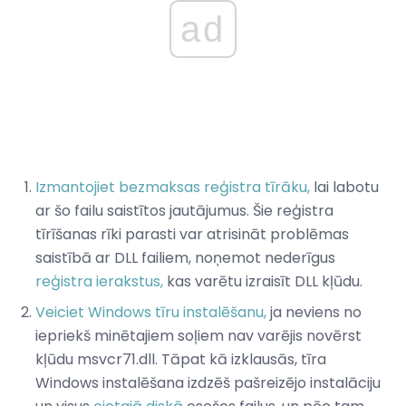
ad
Izmantojiet bezmaksas reģistra tīrāku,
lai labotu
ar šo failu saistītos jautājumus. Šie reģistra
tīrīšanas rīki parasti var atrisināt problēmas
saistībā ar DLL failiem, noņemot nederīgus
reģistra ierakstus,
kas varētu izraisīt DLL kļūdu.
Veiciet Windows tīru instalēšanu,
ja neviens no
iepriekš minētajiem soļiem nav varējis novērst
kļūdu msvcr71.dll. Tāpat kā izklausās, tīra
Windows instalēšana izdzēš pašreizējo instalāciju