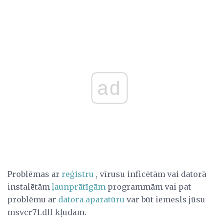
ad
Problēmas ar
reģistru
, vīrusu inficētām vai datorā
instalētām
ļaunprātīgām
programmām vai pat
problēmu ar
datora aparatūru
var būt iemesls jūsu
msvcr71.dll kļūdām.