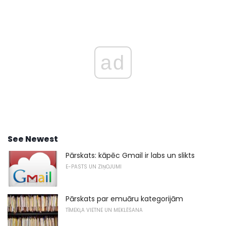
ad
See Newest
Pārskats: kāpēc Gmail ir labs un slikts
E-PASTS UN ZIŅOJUMI
Pārskats par emuāru kategorijām
TĪMEKĻA VIETNE UN MEKLĒŠANA