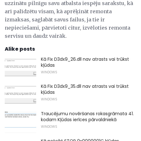
uzzinātu pilnīgu savu atbalsta iespēju sarakstu, kā
arī palīdzētu visam, kā aprēķināt remonta
izmaksas, saglabāt savus failus, ja tie ir
nepieciešami, pārvietoti citur, izvēloties remonta
servisu un daudz vairāk.
Alike posts
Kā Fix D3dx9_26.dll nav atrasts vai trūkst
kļūdas
WINDOWS
Kā Fix D3dx9_35.dll nav atrasts vai trūkst
kļūdas
WINDOWS
Traucējumu novēršanas rokasgrāmata 41.
kodam Kļūdas ierīces pārvaldniekā
WINDOWS
Kā noteikt STOP 0x0000001C kļūdas