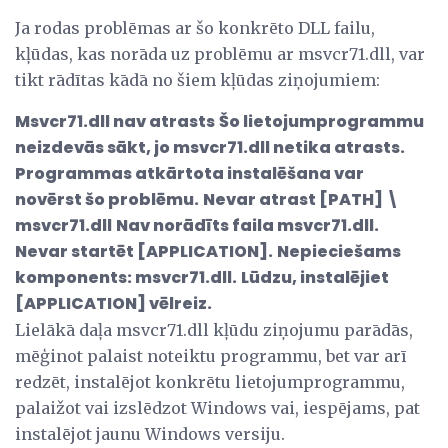
Ja rodas problēmas ar šo konkrēto DLL failu,
kļūdas, kas norāda uz problēmu ar msvcr71.dll, var
tikt rādītas kādā no šiem kļūdas ziņojumiem:
Msvcr71.dll nav atrasts
Šo lietojumprogrammu
neizdevās sākt, jo msvcr71.dll netika atrasts.
Programmas atkārtota instalēšana var
novērst šo problēmu.
Nevar atrast [PATH] \
msvcr71.dll
Nav norādīts faila msvcr71.dll.
Nevar startēt [APPLICATION].
Nepieciešams
komponents: msvcr71.dll.
Lūdzu, instalējiet
[APPLICATION] vēlreiz.
Lielākā daļa msvcr71.dll kļūdu ziņojumu parādās,
mēģinot palaist noteiktu programmu, bet var arī
redzēt, instalējot konkrētu lietojumprogrammu,
palaižot vai izslēdzot Windows vai, iespējams, pat
instalējot jaunu Windows versiju.