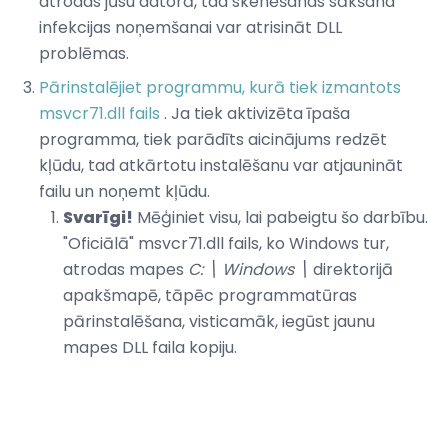
atrodas jūsu datorā, tad skenēšanas sākšana
infekcijas noņemšanai var atrisināt DLL
problēmas.
Pārinstalējiet programmu, kurā tiek izmantots
msvcr71.dll fails
. Ja tiek aktivizēta īpaša
programma, tiek parādīts aicinājums redzēt
kļūdu, tad atkārtotu instalēšanu var atjaunināt
failu un noņemt kļūdu.
Svarīgi!
Mēģiniet visu, lai pabeigtu šo darbību.
"Oficiālā" msvcr71.dll fails, ko Windows tur,
atrodas mapes
C: \ Windows \
direktorijā
apakšmapē, tāpēc programmatūras
pārinstalēšana, visticamāk, iegūst jaunu
mapes DLL faila kopiju.