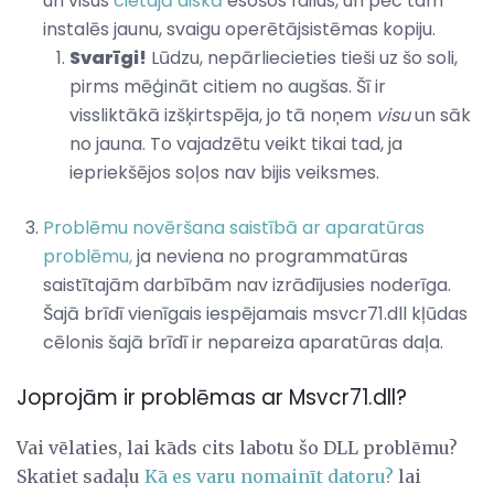
un visus
cietajā diskā
esošos failus, un pēc tam
instalēs jaunu, svaigu operētājsistēmas kopiju.
Svarīgi!
Lūdzu, nepārliecieties tieši uz šo soli,
pirms mēģināt citiem no augšas. Šī ir
vissliktākā izšķirtspēja, jo tā noņem
visu
un sāk
no jauna. To vajadzētu veikt tikai tad, ja
iepriekšējos soļos nav bijis veiksmes.
Problēmu novēršana saistībā ar aparatūras
problēmu,
ja neviena no programmatūras
saistītajām darbībām nav izrādījusies noderīga.
Šajā brīdī vienīgais iespējamais msvcr71.dll kļūdas
cēlonis šajā brīdī ir nepareiza aparatūras daļa.
Joprojām ir problēmas ar Msvcr71.dll?
Vai vēlaties, lai kāds cits labotu šo DLL problēmu?
Skatiet sadaļu
Kā es varu nomainīt datoru?
lai