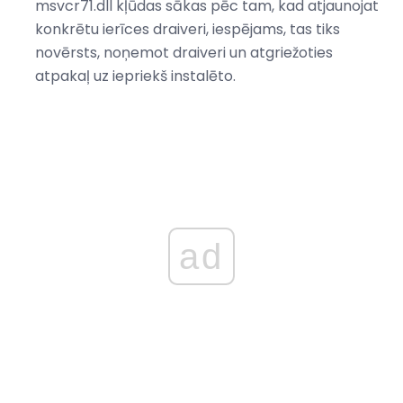
msvcr71.dll kļūdas sākas pēc tam, kad atjaunojat
konkrētu ierīces draiveri, iespējams, tas tiks
novērsts, noņemot draiveri un atgriežoties
atpakaļ uz iepriekš instalēto.
ad