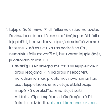
Lejupielādēt msvcr71.dll failus no uzticama avota.
Es zinu, ka es iepriekš esmu brīdinājis par DLL failu
lejupielādi, bet AddictiveTips (šeit saistītā vietne)
ir vietne, kurā es ticu, ka tas nodrošina tīru,
nemainītu failu msvcr71.dll, kuru varat lejupielādēt,
ja datoram trūkst DLL.
Svarīgi:
šeit sniegtā msvcr71.dll lejupielāde ir
droši lietojama. Pilnībā droši ir sekot viņu
norādījumiem šīs problēmas novēršanai. Kad
esat lejupielādējis un ievietojis atbilstošajā
mapē, kā aprakstīts, izmantojot saiti
AddictiveTips, iespējams, būs jāreģistrē DLL
fails. Lai to izdarītu,
atveriet komandu uzvedni