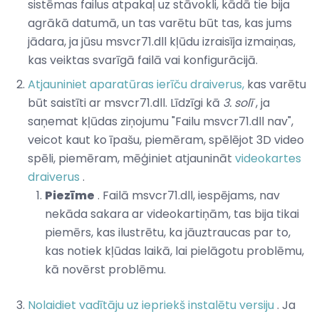
sistēmas failus atpakaļ uz stāvokli, kādā tie bija
agrākā datumā, un tas varētu būt tas, kas jums
jādara, ja jūsu msvcr71.dll kļūdu izraisīja izmaiņas,
kas veiktas svarīgā failā vai konfigurācijā.
Atjauniniet aparatūras ierīču draiverus,
kas varētu
būt saistīti ar msvcr71.dll. Līdzīgi kā
3. solī
, ja
saņemat kļūdas ziņojumu "Failu msvcr71.dll nav",
veicot kaut ko īpašu, piemēram, spēlējot 3D video
spēli, piemēram, mēģiniet atjaunināt
videokartes
draiverus
.
Piezīme
. Failā msvcr71.dll, iespējams, nav
nekāda sakara ar videokartiņām, tas bija tikai
piemērs, kas ilustrētu, ka jāuztraucas par to,
kas notiek kļūdas laikā, lai pielāgotu problēmu,
kā novērst problēmu.
Nolaidiet vadītāju uz iepriekš instalētu versiju
. Ja