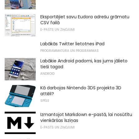
Eksportējiet savu Eudora adrešu grāmatu
CSV failā
E-PASTS UN ZIŅOJUMI
Labākās Twitter lietotnes iPad
PROGRAMMATŪRA UN PROGRAMMAS
Labākie Android padomi, kas jums jālieto
tieši tagad
ANDROID
Kā darbojas Nintendo 3DS projekta 3D
attēli?
SPĒLE
Izmantojot Markdown e-pastā, lai nosūtītu
vienkāršas īsziņas
E-PASTS UN ZIŅOJUMI