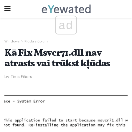
ad
Windows
Kļūdu ziņojumi
Kā Fix Msvcr71.dll nav
atrasts vai trūkst kļūdas
by Tims Fišers