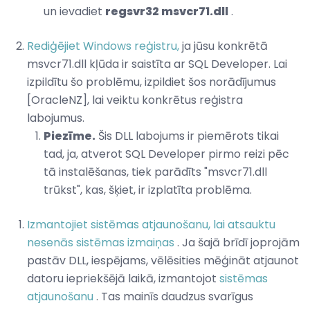
un ievadiet
regsvr32 msvcr71.dll
.
Rediģējiet Windows reģistru,
ja jūsu konkrētā
msvcr71.dll kļūda ir saistīta ar SQL Developer. Lai
izpildītu šo problēmu, izpildiet šos norādījumus
[OracleNZ], lai veiktu konkrētus reģistra
labojumus.
Piezīme.
Šis DLL labojums ir piemērots tikai
tad, ja, atverot SQL Developer pirmo reizi pēc
tā instalēšanas, tiek parādīts "msvcr71.dll
trūkst", kas, šķiet, ir izplatīta problēma.
Izmantojiet sistēmas atjaunošanu, lai atsauktu
nesenās sistēmas izmaiņas
. Ja šajā brīdī joprojām
pastāv DLL, iespējams, vēlēsities mēģināt atjaunot
datoru iepriekšējā laikā, izmantojot
sistēmas
atjaunošanu
. Tas mainīs daudzus svarīgus