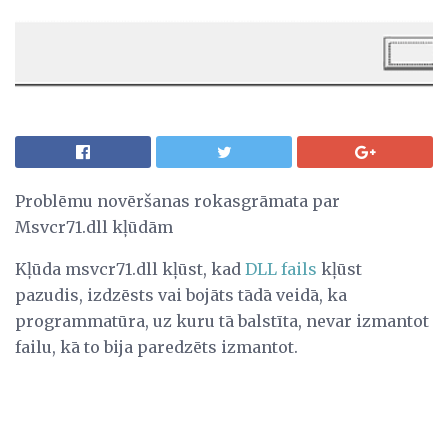
Problēmu novēršanas rokasgrāmata par
Msvcr71.dll kļūdām
Kļūda msvcr71.dll kļūst, kad
DLL fails
kļūst
pazudis, izdzēsts vai bojāts tādā veidā, ka
programmatūra, uz kuru tā balstīta, nevar izmantot
failu, kā to bija paredzēts izmantot.