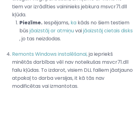
tiem var izrādīties vaininieks jebkura msvcr71.dll
kļūda.
Piezīme.
Iespējams,
ka
kāds no šiem testiem
būs
jāaizstāj ar atmiņu
vai
jāaizstāj cietais disks
, jo tas neizdodas.
Remonts Windows instalēšanai,
ja iepriekš
minētās darbības vēl nav noteikušas msvcr71.dll
failu kļūdas. To izdarot, visiem DLL failiem jāatjauno
atpakaļ to darba versijas, it kā tās nav
modificētas vai izmantotas.