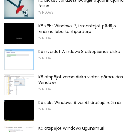
Kā bloķēt vai dzēst Google atjauninājumu
failus
WINDOWS
Kā sākt Windows 7, izmantojot pēdējo
zināmo labu konfigurāciju
WINDOWS
Kā izveidot Windows 8 atkopšanas disku
WINDOWS
Kā atspējot zema diska vietas pārbaudes
Windows
WINDOWS
Kā sākt Windows 8 vai 8.1 drošajā režīmā
WINDOWS
Kā atspējot Windows ugunsmūri