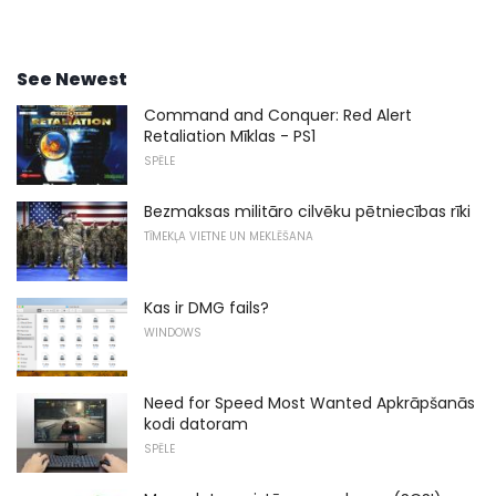
See Newest
Command and Conquer: Red Alert
Retaliation Mīklas - PS1
SPĒLE
Bezmaksas militāro cilvēku pētniecības rīki
TĪMEKĻA VIETNE UN MEKLĒŠANA
Kas ir DMG fails?
WINDOWS
Need for Speed ​​Most Wanted Apkrāpšanās
kodi datoram
SPĒLE