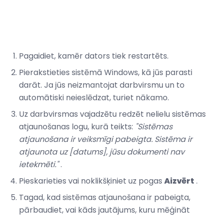
Pagaidiet, kamēr dators tiek restartēts.
Pierakstieties sistēmā Windows, kā jūs parasti
darāt. Ja jūs neizmantojat darbvirsmu un to
automātiski neieslēdzat, turiet nākamo.
Uz darbvirsmas vajadzētu redzēt nelielu sistēmas
atjaunošanas logu, kurā teikts:
"Sistēmas
atjaunošana ir veiksmīgi pabeigta. Sistēma ir
atjaunota uz [datums], jūsu dokumenti nav
ietekmēti."
.
Pieskarieties vai noklikšķiniet uz pogas
Aizvērt
.
Tagad, kad sistēmas atjaunošana ir pabeigta,
pārbaudiet, vai kāds jautājums, kuru mēģināt