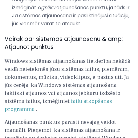
izmēģināt
agrāku
atjaunošanas punktu, ja tāds ir.
Ja sistēmas atjaunošana ir pasliktinājusi situāciju,
jūs vienmēr varat to atsaukt.
Vairāk par sistēmas atjaunošanu & amp;
Atjaunot punktus
Windows sistēmas atjaunošanas lietderība nekādā
veidā neietekmēs jūsu sistēmas failus, piemēram,
dokumentus, mūziku, videoklipus, e-pastus utt. Ja
jūs cerēja, ka Windows sistēmas atjaunošana
faktiski atjaunos vai atjaunos jebkuru izdzēsto
sistēmu failus, izmēģiniet
failu atkopšanas
programmu
.
Atjaunošanas punktus parasti nevajag veidot
manuāli. Pieņemot, ka sistēmas atjaunošana ir
iespējota un darbojas pareizi, sistēmai Windows,