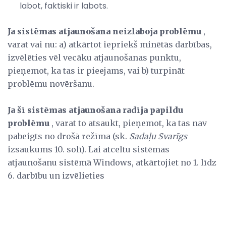
labot, faktiski ir labots.
Ja sistēmas atjaunošana neizlaboja problēmu
,
varat vai nu: a) atkārtot iepriekš minētās darbības,
izvēlēties vēl vecāku atjaunošanas punktu,
pieņemot, ka tas ir pieejams, vai b) turpināt
problēmu novēršanu.
Ja šī sistēmas atjaunošana radīja papildu
problēmu
, varat to atsaukt, pieņemot, ka tas nav
pabeigts no drošā režīma (sk.
Sadaļu Svarīgs
izsaukums 10. solī). Lai atceltu sistēmas
atjaunošanu sistēmā Windows, atkārtojiet no 1. līdz
6. darbību un izvēlieties