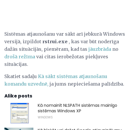
Sistēmas atjaunošanu var sākt arī jebkurā Windows
versijā, izpildot
rstrui.exe
, kas var būt noderīga
dažās situācijās, piemēram, kad tas
jāuzbrāda
no
drošā režīma
vai citas ierobežotas piekļuves
situācijas.
Skatiet sadaļu
Kā sākt sistēmas atjaunošanu
komandu uzvednē,
ja jums nepieciešama palīdzība.
Alike posts
Kā nomainīt NLSPATH sistēmas mainīgo
sistēmas Windows XP
WINDOWS