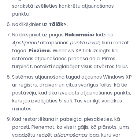
sarakstā izvēlieties konkrētu atjaunošanas
punktu.
Noklikšķiniet uz
Tālāk>
.
Noklikšķiniet uz pogas
Nākamais>
lodziņā
Apstiprināt
atkopšanas
punktu izvēli,
kuru redzat
tagad.
Piezīme.
Windows XP tiek izslēgts kā
sistēmas atjaunošanas procesa daļa. Pirms
turpināt, noteikti saglabājiet visus atvērtos failus.
Sistēmas atjaunošana tagad atjaunos Windows XP
ar reģistru, draiveri un citus svarīgus failus, kā tie
pastāvēja, kad tika izveidots atjaunošanas punkts,
kuru jūs izvēlējāties 5. solī. Tas var ilgt vairākas
minūtes.
Kad restartēšana ir pabeigta, piesakieties, kā
parasti. Pieņemot, ka viss ir gājis, kā plānots, jums
vajadzētu redzēt
atjaunošanas
loga, kuru var