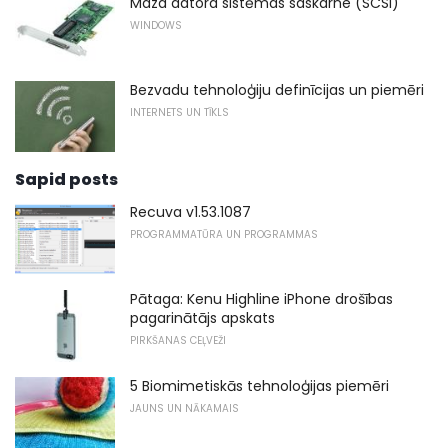
Maza datora sistēmas saskarne (SCSI)
WINDOWS
Bezvadu tehnoloģiju definīcijas un piemēri
INTERNETS UN TĪKLS
Sapid posts
Recuva v1.53.1087
PROGRAMMATŪRA UN PROGRAMMAS
Pātaga: Kenu Highline iPhone drošības
pagarinātājs apskats
PIRKŠANAS CEĻVEŽI
5 Biomimetiskās tehnoloģijas piemēri
JAUNS UN NĀKAMAIS