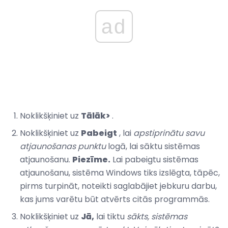
ad
Noklikšķiniet uz
Tālāk>
.
Noklikšķiniet uz
Pabeigt
, lai
apstiprinātu savu
atjaunošanas punktu
logā, lai sāktu sistēmas
atjaunošanu.
Piezīme.
Lai pabeigtu sistēmas
atjaunošanu, sistēma Windows tiks izslēgta, tāpēc,
pirms turpināt, noteikti saglabājiet jebkuru darbu,
kas jums varētu būt atvērts citās programmās.
Noklikšķiniet uz
Jā,
lai tiktu
sākts, sistēmas