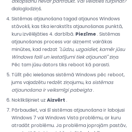
atkopšanu nevar pārtraukt.
Vai vēlaties turpināt?
dialoglodziņš.
Sistēmas atjaunošana tagad atjaunos Windows
stāvokli, kas tika ierakstīts atjaunošanas punktā,
kuru izvēlējāties 4. darbībā.
Piezīme
. Sistēmas
atjaunošanas process var aizņemt vairākas
minūtes, kad redzat
"Lūdzu, uzgaidiet, kamēr jūsu
Windows faili un iestatījumi tiek atjaunoti"
ziņa
Pēc tam jūsu dators tiks reboot kā parasti.
Tūlīt pēc ieiešanas sistēmā Windows pēc reboot,
jums vajadzētu redzēt ziņojumu, ka
sistēmas
atjaunošana ir veiksmīgi pabeigta
.
Noklikšķiniet uz
Aizvērt
.
Pārbaudiet, vai šī sistēmas atjaunošana ir labojusi
Windows 7 vai Windows Vista problēmu, ar kuru
atradāt problēmu. Ja problēma joprojām pastāv,