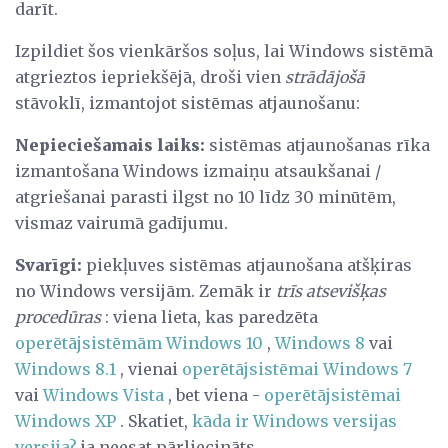
darīt.
Izpildiet šos vienkāršos soļus, lai Windows sistēmā
atgrieztos iepriekšējā, droši vien
strādājošā
stāvoklī, izmantojot sistēmas atjaunošanu:
Nepieciešamais laiks:
sistēmas atjaunošanas rīka
izmantošana Windows izmaiņu atsaukšanai /
atgriešanai parasti ilgst no 10 līdz 30 minūtēm,
vismaz vairumā gadījumu.
Svarīgi:
piekļuves sistēmas atjaunošana atšķiras
no Windows versijām. Zemāk ir
trīs atsevišķas
procedūras
: viena lieta, kas paredzēta
operētājsistēmām Windows 10
,
Windows 8
vai
Windows 8.1
, vienai
operētājsistēmai Windows 7
vai
Windows Vista
, bet viena -
operētājsistēmai
Windows XP
. Skatiet,
kāda ir Windows versijas
versija?
ja neesat pārliecināts