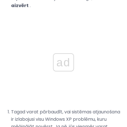
aizvērt
.
ad
Tagad varat pārbaudīt, vai sistēmas atjaunošana
ir izlabojusi visu Windows XP problēmu, kuru
mēģinājāt novērst. Ja nē, jūs vienmēr varat