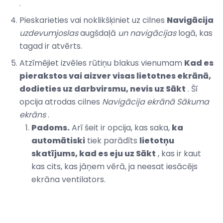
.
Pieskarieties vai noklikšķiniet uz cilnes
Navigācija
uzdevumjoslas
augšdaļā
un navigācijas
logā, kas
tagad ir atvērts.
Atzīmējiet izvēles rūtiņu blakus vienumam
Kad es
pierakstos vai aizver visas lietotnes ekrānā,
dodieties uz darbvirsmu, nevis uz Sākt
. Šī
opcija atrodas cilnes
Navigācija
ekrānā Sākuma
ekrāns
.
Padoms.
Arī šeit ir opcija, kas saka,
ka
automātiski
tiek parādīts
lietotņu
skatījums, kad es eju uz Sākt
, kas ir kaut
kas cits, kas jāņem vērā, ja neesat iesācējs
ekrāna ventilators.