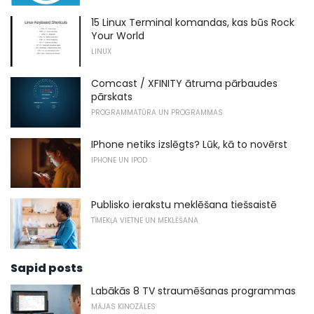
15 Linux Terminal komandas, kas būs Rock
Your World
LINUX
Comcast / XFINITY ātruma pārbaudes
pārskats
PROGRAMMATŪRA UN PROGRAMMAS
IPhone netiks izslēgts? Lūk, kā to novērst
IPHONE UN IPOD
Publisko ierakstu meklēšana tiešsaistē
TĪMEKĻA VIETNE UN MEKLĒŠANA
Sapid posts
Labākās 8 TV straumēšanas programmas
MĀJAS KINOZĀLES