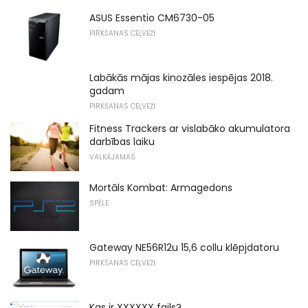
ASUS Essentio CM6730-05
PIRKŠANAS CEĻVEŽI
Labākās mājas kinozāles iespējas 2018.
gadam
PIRKŠANAS CEĻVEŽI
Fitness Trackers ar vislabāko akumulatora
darbības laiku
VALKĀJAMAS
Mortāls Kombat: Armagedons
SPĒLE
Gateway NE56R12u 15,6 collu klēpjdatoru
PIRKŠANAS CEĻVEŽI
Kas ir XXXXXX fails?