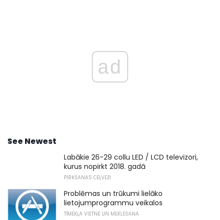
ad
See Newest
Labākie 26-29 collu LED / LCD televizori,
kurus nopirkt 2018. gadā
PIRKŠANAS CEĻVEŽI
Problēmas un trūkumi lielāko
lietojumprogrammu veikalos
TĪMEKĻA VIETNE UN MEKLĒŠANA