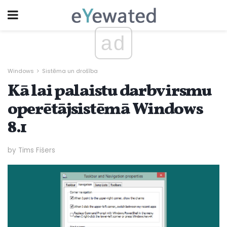
ad
Windows
Sistēma un drošība
Kā lai palaistu darbvirsmu
operētājsistēmā Windows
8.1
by Tims Fišers