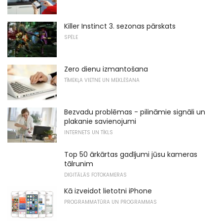
Killer Instinct 3. sezonas pārskats
SPĒLE
Zero dienu izmantošana
TĪMEKĻA VIETNE UN MEKLĒŠANA
Bezvadu problēmas - pilināmie signāli un
plakanie savienojumi
INTERNETS UN TĪKLS
Top 50 ārkārtas gadījumi jūsu kameras
tālrunim
DIGITĀLĀS FOTOKAMERAS
Kā izveidot lietotni iPhone
PROGRAMMATŪRA UN PROGRAMMAS