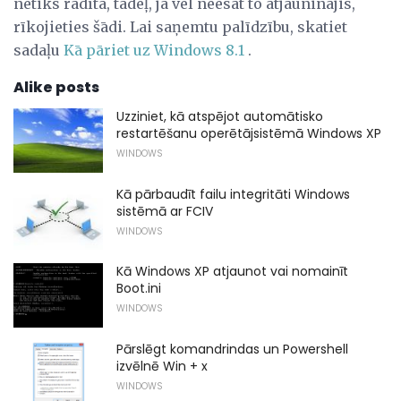
netiks rādīta, tādēļ, ja vēl neesat to atjauninājis,
rīkojieties šādi. Lai saņemtu palīdzību, skatiet
sadaļu
Kā pāriet uz Windows 8.1
.
Alike posts
Uzziniet, kā atspējot automātisko
restartēšanu operētājsistēmā Windows XP
WINDOWS
Kā pārbaudīt failu integritāti Windows
sistēmā ar FCIV
WINDOWS
Kā Windows XP atjaunot vai nomainīt
Boot.ini
WINDOWS
Pārslēgt komandrindas un Powershell
izvēlnē Win + x
WINDOWS