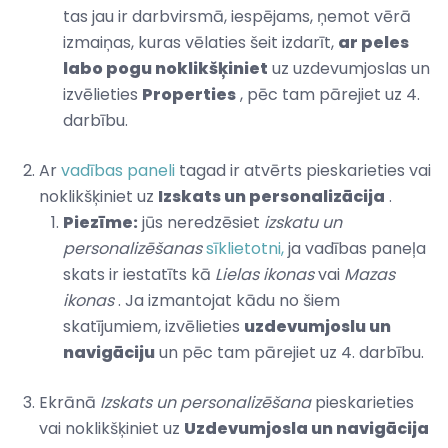
tas jau ir darbvirsmā, iespējams, ņemot vērā
izmaiņas, kuras vēlaties šeit izdarīt,
ar peles
labo pogu noklikšķiniet
uz uzdevumjoslas un
izvēlieties
Properties
, pēc tam pārejiet uz 4.
darbību.
Ar
vadības paneli
tagad ir atvērts pieskarieties vai
noklikšķiniet uz
Izskats un personalizācija
.
Piezīme:
jūs neredzēsiet
izskatu un
personalizēšanas
sīklietotni,
ja vadības paneļa
skats ir iestatīts kā
Lielas ikonas
vai
Mazas
ikonas
. Ja izmantojat kādu no šiem
skatījumiem, izvēlieties
uzdevumjoslu un
navigāciju
un pēc tam pārejiet uz 4. darbību.
Ekrānā
Izskats un personalizēšana
pieskarieties
vai noklikšķiniet uz
Uzdevumjosla un navigācija