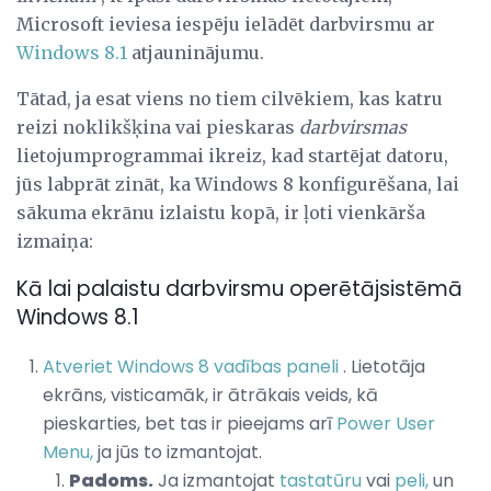
Microsoft ieviesa iespēju ielādēt darbvirsmu ar
Windows 8.1
atjauninājumu.
Tātad, ja esat viens no tiem cilvēkiem, kas katru
reizi noklikšķina vai pieskaras
darbvirsmas
lietojumprogrammai ikreiz, kad startējat datoru,
jūs labprāt zināt, ka Windows 8 konfigurēšana, lai
sākuma ekrānu izlaistu kopā, ir ļoti vienkārša
izmaiņa:
Kā lai palaistu darbvirsmu operētājsistēmā
Windows 8.1
Atveriet Windows 8 vadības paneli
. Lietotāja
ekrāns, visticamāk, ir ātrākais veids, kā
pieskarties, bet tas ir pieejams arī
Power User
Menu,
ja jūs to izmantojat.
Padoms.
Ja izmantojat
tastatūru
vai
peli,
un