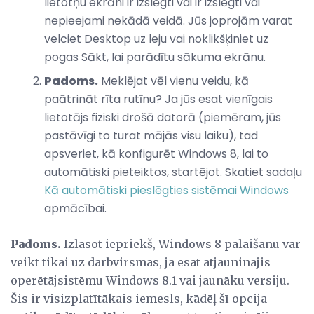
lietotņu ekrāni ir izslēgti vai ir izslēgti vai
nepieejami nekādā veidā. Jūs joprojām varat
velciet Desktop uz leju vai noklikšķiniet uz
pogas Sākt, lai parādītu sākuma ekrānu.
Padoms.
Meklējat vēl vienu veidu, kā
paātrināt rīta rutīnu? Ja jūs esat vienīgais
lietotājs fiziski drošā datorā (piemēram, jūs
pastāvīgi to turat mājās visu laiku), tad
apsveriet, kā konfigurēt Windows 8, lai to
automātiski pieteiktos, startējot. Skatiet sadaļu
Kā automātiski pieslēgties sistēmai Windows
apmācībai.
Padoms.
Izlasot iepriekš, Windows 8 palaišanu var
veikt tikai uz darbvirsmas, ja esat atjauninājis
operētājsistēmu Windows 8.1 vai jaunāku versiju.
Šis ir visizplatītākais iemesls, kādēļ šī opcija