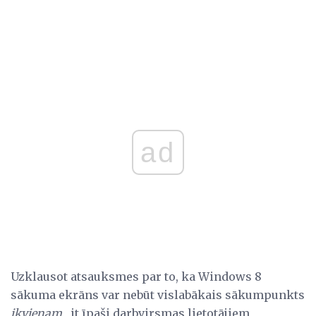
ad
Uzklausot atsauksmes par to, ka Windows 8
sākuma ekrāns var nebūt vislabākais sākumpunkts
ikvienam
, it īpaši darbvirsmas lietotājiem,