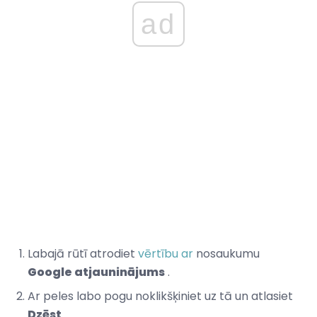
ad
Labajā rūtī atrodiet
vērtību ar
nosaukumu
Google atjauninājums
.
Ar peles labo pogu noklikšķiniet uz tā un atlasiet
Dzēst
.