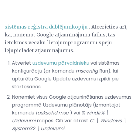
sistēmas reģistra dublējumkopiju
. Atcerieties arī,
ka, noņemot Google atjauninājumu failus, tas
ietekmēs vecāku lietojumprogrammu spēju
lejupielādēt atjauninājumus.
Atveriet
uzdevumu pārvaldnieku
vai sistēmas
konfigurāciju (ar komandu
msconfig
Run), lai
apturētu Google Update uzdevumu izpildi pie
startēšanas.
Noņemiet visus Google atjaunināšanas uzdevumus
programmā Uzdevumu plānotājs (izmantojot
komandu
taskschd.msc
) vai
% windir% \
Uzdevumi
mapēs. Citi var atrast
C: \ Windows \
System32 \ Uzdevumi
.