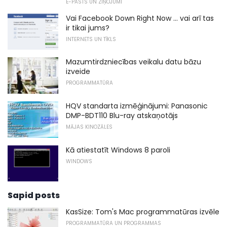
E-PASTS UN ZIŅOJUMI
Vai Facebook Down Right Now ... vai arī tas
ir tikai jums?
INTERNETS UN TĪKLS
Mazumtirdzniecības veikalu datu bāzu
izveide
PROGRAMMATŪRA
HQV standarta izmēģinājumi: Panasonic
DMP-BDT110 Blu-ray atskaņotājs
MĀJAS KINOZĀLES
Kā atiestatīt Windows 8 paroli
WINDOWS
Sapid posts
KasSize: Tom's Mac programmatūras izvēle
PROGRAMMATŪRA UN PROGRAMMAS