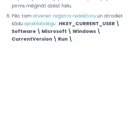
pirms mēģināt dzēst failu.
Pēc tam
atveriet reģistra redaktoru
un atrodiet
šādu
apakšatslēgu
:
HKEY_CURRENT_USER \
Software \ Microsoft \ Windows \
CurrentVersion \ Run \
.