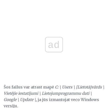
ad
Šos failus var atrast mapē
C: \ Users \ [Lietotājvārds \
Vietējie iestatījumi \ Lietojumprogrammu dati \
Google \ Update \,
ja jūs izmantojat veco Windows
versiju.