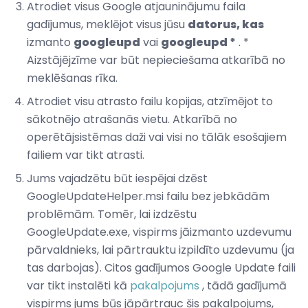
Atrodiet visus Google atjauninājumu faila
gadījumus, meklējot visus jūsu
datorus, kas
izmanto
googleupd
vai
googleupd *
. *
Aizstājējzīme var būt nepieciešama atkarībā no
meklēšanas rīka.
Atrodiet visu atrasto failu kopijas, atzīmējot to
sākotnējo atrašanās vietu. Atkarībā no
operētājsistēmas daži vai visi no tālāk esošajiem
failiem var tikt atrasti.
Jums vajadzētu būt iespējai dzēst
GoogleUpdateHelper.msi failu bez jebkādām
problēmām. Tomēr, lai izdzēstu
GoogleUpdate.exe, vispirms jāizmanto uzdevumu
pārvaldnieks, lai pārtrauktu izpildīto uzdevumu (ja
tas darbojas). Citos gadījumos Google Update faili
var tikt instalēti kā
pakalpojums
, tādā gadījumā
vispirms jums būs jāpārtrauc šis pakalpojums,