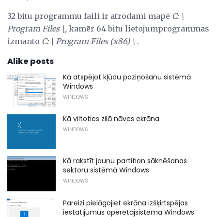
32 bitu programmu faili ir atrodami mapē
C: \
Program Files \,
kamēr 64 bitu lietojumprogrammas
izmanto
C: \ Program Files (x86) \
.
Alike posts
Kā atspējot kļūdu paziņošanu sistēmā
Windows
WINDOWS
Kā viltoties zilā nāves ekrāna
WINDOWS
Kā rakstīt jaunu partition sāknēšanas
sektoru sistēmā Windows
WINDOWS
Pareizi pielāgojiet ekrāna izšķirtspējas
iestatījumus operētājsistēmā Windows