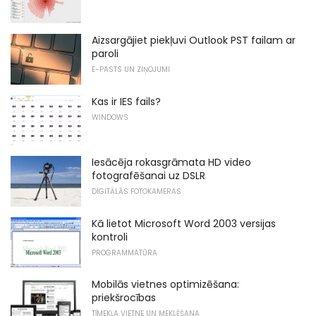
Aizsargājiet piekļuvi Outlook PST failam ar
paroli
E-PASTS UN ZIŅOJUMI
Kas ir IES fails?
WINDOWS
Iesācēja rokasgrāmata HD video
fotografēšanai uz DSLR
DIGITĀLĀS FOTOKAMERAS
Kā lietot Microsoft Word 2003 versijas
kontroli
PROGRAMMATŪRA
Mobilās vietnes optimizēšana:
priekšrocības
TĪMEKĻA VIETNE UN MEKLĒŠANA