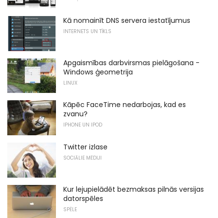
Kā nomainīt DNS servera iestatījumus
INTERNETS UN TĪKLS
Apgaismības darbvirsmas pielāgošana -
Windows ģeometrija
LINUX
Kāpēc FaceTime nedarbojas, kad es
zvanu?
IPHONE UN IPOD
Twitter izlase
SOCIĀLIE MĒDIJI
Kur lejupielādēt bezmaksas pilnās versijas
datorspēles
SPĒLE