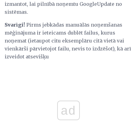
izmantot, lai pilnībā noņemtu GoogleUpdate no
sistēmas.
Svarīgi!
Pirms jebkādas manuālās noņemšanas
mēģinājuma ir ieteicams dublēt failus, kurus
noņemat (ietaupot citu eksemplāru citā vietā vai
vienkārši pārvietojot failu, nevis to izdzēšot), kā arī
izveidot atsevišķu
ad