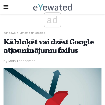
ad
Windows
Sistēma un drošība
Kā bloķēt vai dzēst Google
atjauninājumu failus
by Mary Landesman