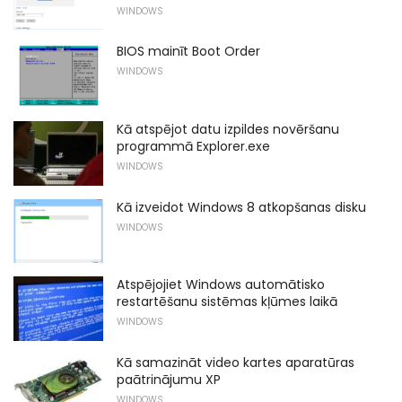
WINDOWS
BIOS mainīt Boot Order
WINDOWS
Kā atspējot datu izpildes novēršanu
programmā Explorer.exe
WINDOWS
Kā izveidot Windows 8 atkopšanas disku
WINDOWS
Atspējojiet Windows automātisko
restartēšanu sistēmas kļūmes laikā
WINDOWS
Kā samazināt video kartes aparatūras
paātrinājumu XP
WINDOWS