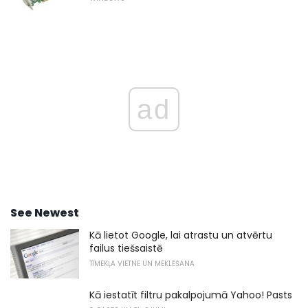
ad
See Newest
Kā lietot Google, lai atrastu un atvērtu
failus tiešsaistē
TĪMEKĻA VIETNE UN MEKLĒŠANA
Kā iestatīt filtru pakalpojumā Yahoo! Pasts