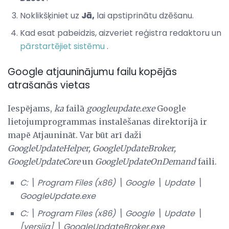
Noklikšķiniet uz
Jā,
lai apstiprinātu dzēšanu.
Kad esat pabeidzis, aizveriet reģistra redaktoru un
pārstartējiet sistēmu
.
Google atjauninājumu failu kopējās
atrašanās vietas
Iespējams,
ka
failā
googleupdate.exe
Google
lietojumprogrammas instalēšanas direktorijā ir
mapē Atjaunināt. Var būt arī daži
GoogleUpdateHelper,
GoogleUpdateBroker,
GoogleUpdateCore
un
GoogleUpdateOnDemand
faili.
C: \ Program Files (x86) \ Google \ Update \
GoogleUpdate.exe
C: \ Program Files (x86) \ Google \ Update \
[versija] \ GoogleUpdateBroker.exe