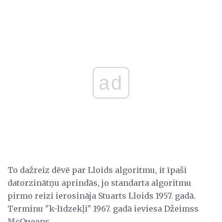
ad
To dažreiz dēvē par Lloids algoritmu, it īpaši
datorzinātņu aprindās, jo standarta algoritmu
pirmo reizi ierosināja Stuarts Lloids 1957. gadā.
Terminu "k-līdzekļi" 1967. gadā ieviesa Džeimss
McQueens.