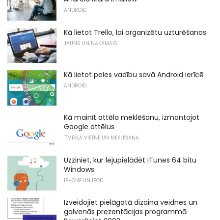
ANDROID
Kā lietot Trello, lai organizētu uzturēšanos
JAUNS UN NĀKAMAIS
Kā lietot peles vadību savā Android ierīcē
ANDROID
Kā mainīt attēla meklēšanu, izmantojot
Google attēlus
TĪMEKĻA VIETNE UN MEKLĒŠANA
Uzziniet, kur lejupielādēt iTunes 64 bitu
Windows
IPHONE UN IPOD
Izveidojiet pielāgotā dizaina veidnes un
galvenās prezentācijas programmā