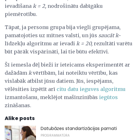
ievadīšana
k = 2,
nodrošinātu dabīgāku
piemērotību.
Tāpat, ja personu grupa bija viegli grupējama,
pamatojoties uz mītnes valsti, un jūs
saucāt k-
līdzekļu algoritmu ar ievadi
k = 20,
rezultāti varētu
būt pārāk vispārināti, lai tie būtu efektīvi.
Šī iemesla dēļ bieži ir ieteicams eksperimentēt ar
dažādām
k
vērtībām, lai noteiktu vērtību, kas
vislabāk atbilst jūsu datiem. Jūs, iespējams,
vēlēsities izpētīt arī
citu datu ieguves algoritmu
izmantošanu, meklējot mašīnzinībās
iegūtos
zināšanas.
Alike posts
Datubāzes standartizācijas pamati
PROGRAMMATŪRA