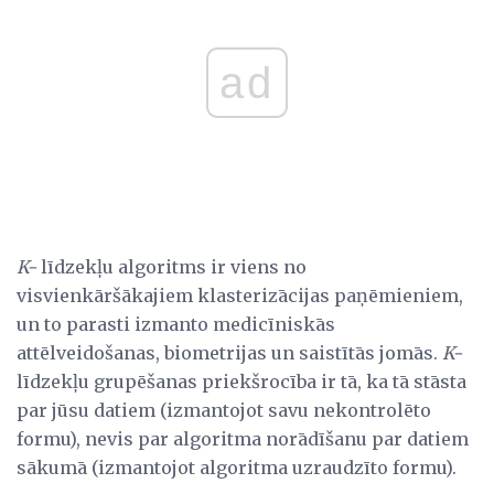
ad
K-
līdzekļu algoritms ir viens no
visvienkāršākajiem klasterizācijas paņēmieniem,
un to parasti izmanto medicīniskās
attēlveidošanas, biometrijas un saistītās jomās.
K-
līdzekļu grupēšanas priekšrocība ir tā, ka tā stāsta
par jūsu datiem (izmantojot savu nekontrolēto
formu), nevis par algoritma norādīšanu par datiem
sākumā (izmantojot algoritma uzraudzīto formu).