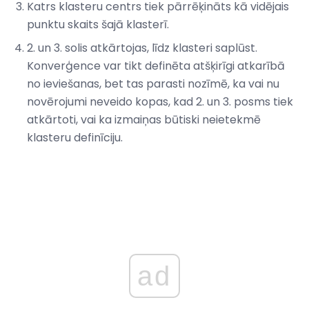
Katrs klasteru centrs tiek pārrēķināts kā vidējais
punktu skaits šajā klasterī.
2. un 3. solis atkārtojas, līdz klasteri saplūst.
Konverģence var tikt definēta atšķirīgi atkarībā
no ieviešanas, bet tas parasti nozīmē, ka vai nu
novērojumi neveido kopas, kad 2. un 3. posms tiek
atkārtoti, vai ka izmaiņas būtiski neietekmē
klasteru definīciju.
ad