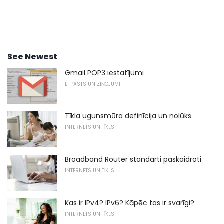
See Newest
Gmail POP3 iestatījumi
E-PASTS UN ZIŅOJUMI
Tīkla ugunsmūra definīcija un nolūks
INTERNETS UN TĪKLS
Broadband Router standarti paskaidroti
INTERNETS UN TĪKLS
Kas ir IPv4? IPv6? Kāpēc tas ir svarīgi?
INTERNETS UN TĪKLS