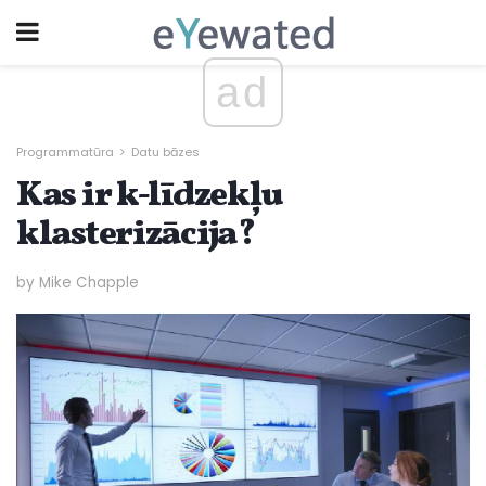
ad
Programmatūra
Datu bāzes
Kas ir k-līdzekļu
klasterizācija?
by Mike Chapple