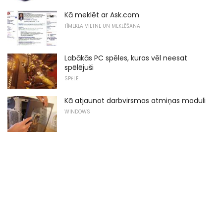
Kā meklēt ar Ask.com
TĪMEKĻA VIETNE UN MEKLĒŠANA
Labākās PC spēles, kuras vēl neesat
spēlējuši
SPĒLE
Kā atjaunot darbvirsmas atmiņas moduli
WINDOWS