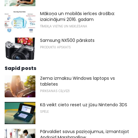
Mākoņa un mobilās ierīces drošība:
izaicinājumi 2016. gadam
TĪMEKĻA VIETNE UN MEKLĒŠANA
Samsung NX500 pārskats
PRODUKTU APSKATS
Sapid posts
Zema izmaksu Windows laptops vs
tabletes
PIRKŠANAS CEĻVEŽI
Kā veikt cieto reset uz jūsu Nintendo 3DS
SPĒLE
Pārvaldiet savus paziņojumus, izmantojot
Android Marshmallow