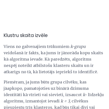
Klustru skaita izvēle
Viens no galvenajiem trūkumiem
k-grupu
veidošanā ir fakts, ka jums ir jānorāda kopu skaits
kā algoritma ievade. Kā paredzēts, algoritms
nespēj noteikt atbilstošu klasteru skaitu un ir
atkarīgs no tā, kā lietotājs iepriekš to identificē.
Piemēram, ja jums būtu grupa cilvēku, kas
jāapkopo, pamatojoties uz binārā dzimuma
identitāti kā vīrieti vai sievieti, izsaucot
k-
līdzekļu
algoritmu, izmantojot ievadi
k = 3,
cilvēkus
piespiestu trīs klasteros, kad būs tikai divi vai