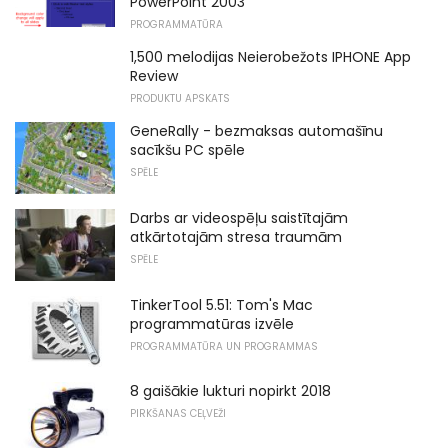
PowerPoint 2003
PROGRAMMATŪRA
1,500 melodijas Neierobežots IPHONE App
Review
PRODUKTU APSKATS
GeneRally - bezmaksas automašīnu
sacīkšu PC spēle
SPĒLE
Darbs ar videospēļu saistītajām
atkārtotajām stresa traumām
SPĒLE
TinkerTool 5.51: Tom's Mac
programmatūras izvēle
PROGRAMMATŪRA UN PROGRAMMAS
8 gaišākie lukturi nopirkt 2018
PIRKŠANAS CEĻVEŽI