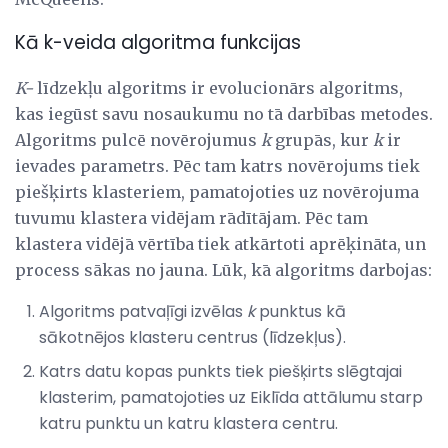
Kā k-veida algoritma funkcijas
K-
līdzekļu algoritms ir evolucionārs algoritms,
kas iegūst savu nosaukumu no tā darbības metodes.
Algoritms pulcē novērojumus
k
grupās, kur
k
ir
ievades parametrs. Pēc tam katrs novērojums tiek
piešķirts klasteriem, pamatojoties uz novērojuma
tuvumu klastera vidējam rādītājam. Pēc tam
klastera vidējā vērtība tiek atkārtoti aprēķināta, un
process sākas no jauna. Lūk, kā algoritms darbojas:
Algoritms patvaļīgi izvēlas
k
punktus kā
sākotnējos klasteru centrus (līdzekļus).
Katrs datu kopas punkts tiek piešķirts slēgtajai
klasterim, pamatojoties uz Eiklīda attālumu starp
katru punktu un katru klastera centru.