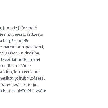
, jums ir jāformatē
ies, ka neesat izdzēsis
a beigās, jo pēc
ormatētu atmiņas karti,
z Sistēma un drošība,
"Izveidot un formatēt
ami jūsu dažādie
lodziņa, kurā redzams
netiktu pilnībā izdzēsti
ūs redzēsiet opciju,
un ka nav atzīmēta izvēle