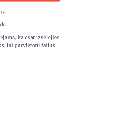
orā
ds.
ējams, ka esat izvēlējies
, lai pārvietotu failus