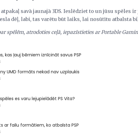
 atpakaļ savā jaunajā 3DS. Ieslēdziet to un jūsu spēles ir 
la dēļ, labi, tas varētu būt laiks, lai nosūtītu atbalsta b
par spēlēm, atrodoties ceļā, iepazīstieties ar Portable Gami
as, kas ļauj bērniem iznīcināt savus PSP
S
Sony UMD formāts nekad nav uzplaukis
S
spēles es varu lejupielādēt PS Vita?
S
ts ar failu formātiem, ko atbalsta PSP
S