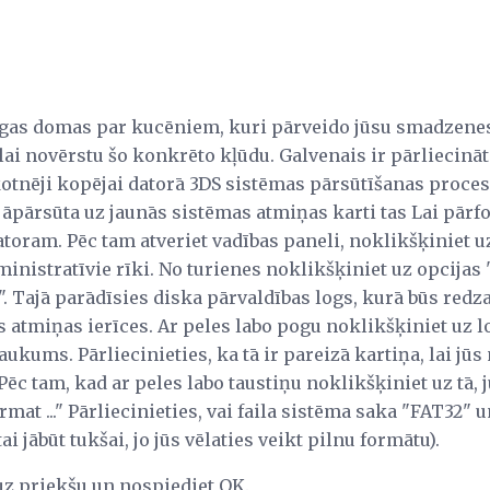
īgas domas par kucēniem, kuri pārveido jūsu smadzenes
lai novērstu šo konkrēto kļūdu. Galvenais ir pārliecināt
kotnēji kopējai datorā 3DS sistēmas pārsūtīšanas proces
jāpārsūta uz jaunās sistēmas atmiņas karti tas Lai pārf
datoram. Pēc tam atveriet vadības paneli, noklikšķiniet u
inistratīvie rīki. No turienes noklikšķiniet uz opcijas 
. Tajā parādīsies diska pārvaldības logs, kurā būs redz
s atmiņas ierīces. Ar peles labo pogu noklikšķiniet uz 
kums. Pārliecinieties, ka tā ir pareizā kartiņa, lai jūs 
ēc tam, kad ar peles labo taustiņu noklikšķiniet uz tā, j
at ..." Pārliecinieties, vai faila sistēma saka "FAT32" 
tai jābūt tukšai, jo jūs vēlaties veikt pilnu formātu).
 uz priekšu un nospiediet OK.