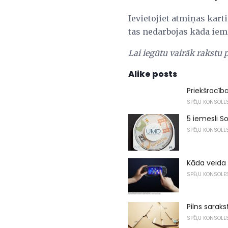
Ievietojiet atmiņas karti
tas nedarbojas kāda iemes
Lai iegūtu vairāk rakstu 
Alike posts
Priekšrocīb
SPĒĻU KONSOLE
5 iemesli 
SPĒĻU KONSOLE
Kāda veida 
SPĒĻU KONSOLE
Pilns saraks
SPĒĻU KONSOLE