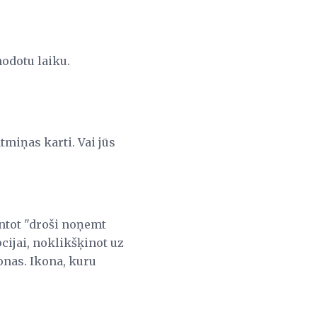
nodotu laiku.
tmiņas karti. Vai jūs
mantot "droši noņemt
cijai, noklikšķinot uz
onas. Ikona, kuru