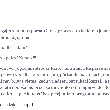
agājis sistēmas pārsūtīšanas process un ievietota jūsu 
dainu ziņojumu:
atūras datu."
s spēles? Noooo !!!
 viņi vēl joprojām atrodas kartē. Jūs zināsit, ka pārsūtī
tgriezti visi jūsu ziņojumi, un, pārbaudot savu karti, iz
i nav brīvas vietas, kādu vajadzētu būt tukšai kartei. Ja t
ojāta nodošanas procesā un vienkārši ir jāpārveido. Šeit 
ktu atkopti pēc kļūdas "bez pieejamiem programmatūra
 un dziļi elpojiet