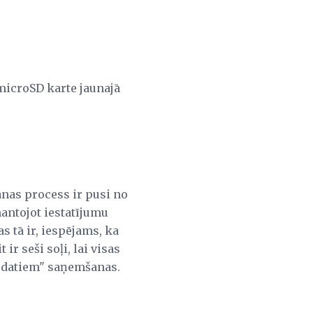
microSD karte jaunajā
šanas process ir pusi no
mantojot iestatījumu
as tā ir, iespējams, ka
ir seši soļi, lai visas
s datiem" saņemšanas.