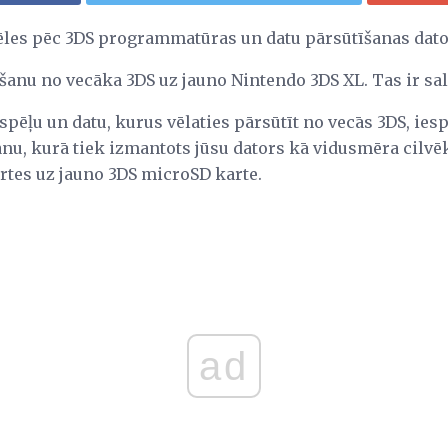
ēles pēc 3DS programmatūras un datu pārsūtīšanas dat
šanu no vecāka 3DS uz jauno Nintendo 3DS XL. Tas ir sal
spēļu un datu, kurus vēlaties pārsūtīt no vecās 3DS, iesp
nu, kurā tiek izmantots jūsu dators kā vidusmēra cilvēks
rtes uz jauno 3DS microSD karte.
ad