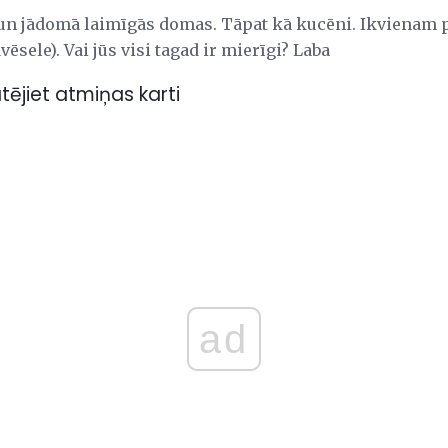
 un jādomā laimīgās domas. Tāpat kā kucēni. Ikvienam 
vēsele). Vai jūs visi tagad ir mierīgi? Laba
tējiet atmiņas karti
ad