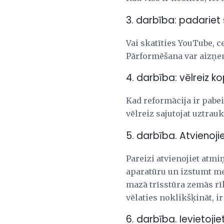
3. darbība: padariet 
Vai skatīties YouTube, ce
Pārformēšana var aizņe
4. darbība: vēlreiz k
Kad reformācija ir pabei
vēlreiz sajutojat uztra
5. darbība. Atvienojie
Pareizi atvienojiet atmi
aparatūru un izstumt me
mazā trīsstūra zemās rīk
vēlaties noklikšķināt, i
6. darbība. Ievietojie