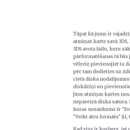
Tāpat kā jums ir vajadz
atmiņas karte savā 3DS, 
3DS avota failu, kuru sā
pārformatēšanas tā būs 
vēlreiz pievienojiet to 
pēc tam dodieties uz Adm
cietā diska nodalījumus"
diskdziņi un pievienotā
jūsu atmiņas kartes nosau
nepareizā diska satura. P
kuras nosaukums ir "Form
"Veikt ātru formātu" (ti, 
Kad viss ir koshers, iet