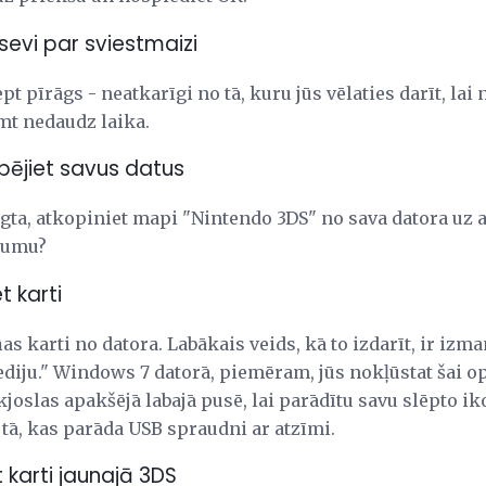
sevi par sviestmaizi
pt pīrāgs - neatkarīgi no tā, kuru jūs vēlaties darīt, lai 
mt nedaudz laika.
opējiet savus datus
gta, atkopiniet mapi "Nintendo 3DS" no sava datora uz a
ukumu?
t karti
ņas karti no datora. Labākais veids, kā to izdarīt, ir iz
diju." Windows 7 datorā, piemēram, jūs nokļūstat šai op
joslas apakšējā labajā pusē, lai parādītu savu slēpto ik
r tā, kas parāda USB spraudni ar atzīmi.
t karti jaunajā 3DS