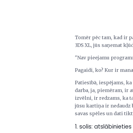
Tomēr pēc tam, kad ir p
3DS XL, jūs saņemat kļū
"Nav pieejamu programm
Pagaidi, ko? Kur ir mana
Patiesībā, iespējams, ka
darba, ja, piemēram, ir a
izvēlni, ir redzams, ka ta
jūsu kartiņa ir nedaudz b
savas spēles un dati ti
1. solis: atslābinieties