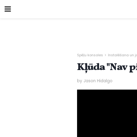
Spēļu konsoles
Instalēšana un 
Kļūda "Nav 
by Jason Hidalgo