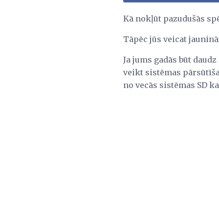
Kā nokļūt pazudušās sp
Tāpēc jūs veicat jauninā
Ja jums gadās būt daudz 
veikt sistēmas pārsūtīša
no vecās sistēmas SD ka