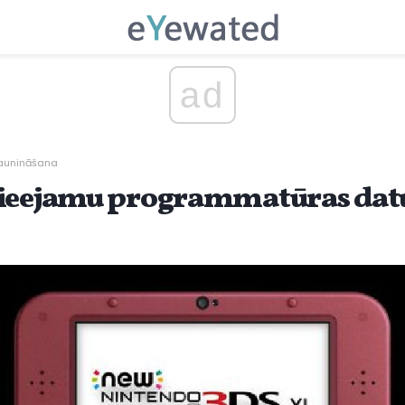
ad
jaunināšana
pieejamu programmatūras dat