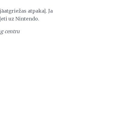
jāatgriežas atpakaļ. Ja
iļeti uz Nintendo.
ng centru