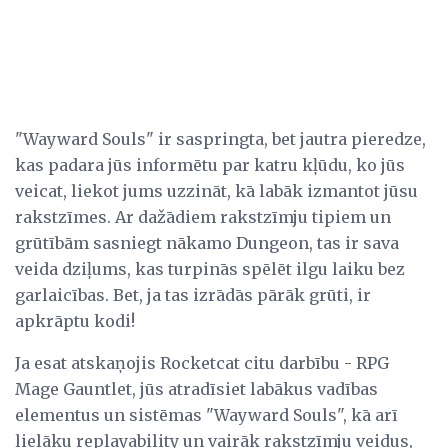
"Wayward Souls" ir saspringta, bet jautra pieredze,
kas padara jūs informētu par katru kļūdu, ko jūs
veicat, liekot jums uzzināt, kā labāk izmantot jūsu
rakstzīmes. Ar dažādiem rakstzīmju tipiem un
grūtībām sasniegt nākamo Dungeon, tas ir sava
veida dziļums, kas turpinās spēlēt ilgu laiku bez
garlaicības. Bet, ja tas izrādās pārāk grūti, ir
apkrāptu kodi!
Ja esat atskaņojis Rocketcat citu darbību - RPG
Mage Gauntlet, jūs atradīsiet labākus vadības
elementus un sistēmas "Wayward Souls", kā arī
lielāku replayability un vairāk rakstzīmju veidus,