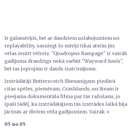
Ir galamērķis, bet ar daudziem uzlabojumiem un
replayability, sasniegt šo mērķi tikai atstās jūs
vēlas ienirt vēlreiz. "Quadropus Rampage" ir vairāk
gadījuma draudzīgs nekā varbūt "Wayward Souls",
bet tas joprojām ir daudz izaicinājumu.
Izstrādātāji Butterscotch Shenanigans piedāvā
citas spēles, piemēram, Crashlands, un Steam ir
pieejama dokumentāla filma par tās ražošanu, jo
īpaši tādēļ, ka izstrādātājiem tās izstrādes laikā bija
jācīnās ar diviem vēža gadījumiem. Vairāk »
05 no 05