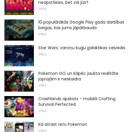
neapstāsies, bet vai jūs?
SPĒLE
10 populārākās Google Play gada darbības
beigas, kas jums jāpārbauda
SPĒLE
Star Wars: varoņu kuģu galaktikas ceļvedis
SPĒLE
Pokemon GO un kāpēc jaukta realitāte
joprojām ir neskaidra
SPĒLE
Crashlands apskats - mobilā Crafting
Survival Perfected
SPĒLE
Kā atrast reto Pokemon
SPĒLE