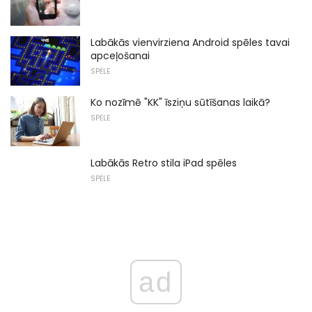
Labākās vienvirziena Android spēles tavai
apceļošanai
SPĒLE
Ko nozīmē "KK" īsziņu sūtīšanas laikā?
SPĒLE
Labākās Retro stila iPad spēles
SPĒLE
ad