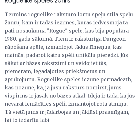
Roguelike spēles žanrs
Termins roguelike raksturo lomu spēļu stila spēļu
žanru, kam ir tādas iezīmes, kuras iedvesmoja tā
pati nosaukuma "Rogue" spēle, kas bija populāra
1980. gadu sākumā. Tiem ir raksturīga Dungeon
rāpošana spēle, izmantojot tādus līmeņus, kas
mainās, padarot katru spēli unikālu pieredzi. Jūs
sākat ar bāzes rakstzīmi un veidojiet tās,
piemēram, iegādājoties priekšmetus un
aprīkojumu. Roguelike spēles iezīme permadeath,
kas nozīmē, ka, ja jūsu raksturs nomirst, jums
vispirms ir jāsāk no bāzes atkal. Ideja ir tāda, ka jūs
nevarat iemācīties spēli, izmantojot rota atmiņu.
Tā vietā jums ir jādarbojas un jākļūst prasmīgam,
lai to izdarītu labi.