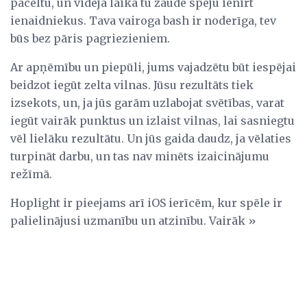
paceltu, un vidējā laikā tu zaudē spēju ienirt
ienaidniekus. Tava vairoga bash ir noderīga, tev
būs bez pāris pagriezieniem.
Ar apņēmību un piepūli, jums vajadzētu būt iespējai
beidzot iegūt zelta vilnas. Jūsu rezultāts tiek
izsekots, un, ja jūs garām uzlabojat svētības, varat
iegūt vairāk punktus un izlaist vilnas, lai sasniegtu
vēl lielāku rezultātu. Un jūs gaida daudz, ja vēlaties
turpināt darbu, un tas nav minēts izaicinājumu
režīmā.
Hoplight ir pieejams arī iOS ierīcēm, kur spēle ir
palielinājusi uzmanību un atzinību. Vairāk »