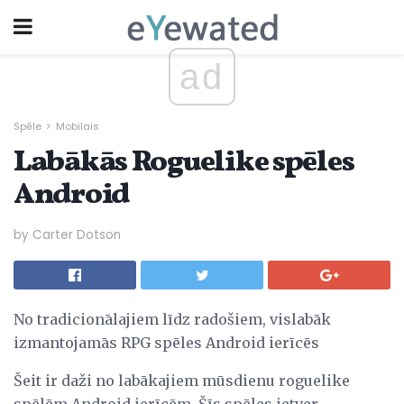
ad
Spēle
Mobilais
Labākās Roguelike spēles
Android
by Carter Dotson
No tradicionālajiem līdz radošiem, vislabāk
izmantojamās RPG spēles Android ierīcēs
Šeit ir daži no labākajiem mūsdienu roguelike
spēlēm Android ierīcēm. Šīs spēles ietver