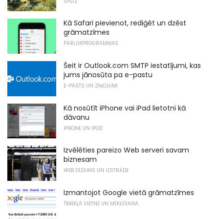
SPĒLE
Kā Safari pievienot, rediģēt un dzēst
grāmatzīmes
PĀRLŪKPROGRAMMAS
Šeit ir Outlook.com SMTP iestatījumi, kas
jums jānosūta pa e-pastu
E-PASTS UN ZIŅOJUMI
Kā nosūtīt iPhone vai iPad lietotni kā
dāvanu
IPHONE UN IPOD
Izvēlēties pareizo Web serveri savam
biznesam
WEB DIZAINS UN IZSTRĀDE
Izmantojot Google vietā grāmatzīmes
TĪMEKĻA VIETNE UN MEKLĒŠANA