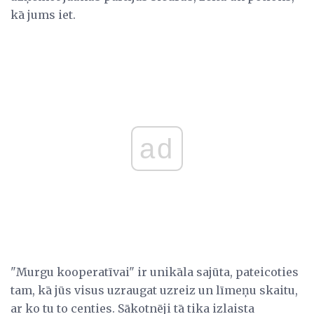
kā jums iet.
ad
"Murgu kooperatīvai" ir unikāla sajūta, pateicoties
tam, kā jūs visus uzraugat uzreiz un līmeņu skaitu,
ar ko tu to centies. Sākotnēji tā tika izlaista