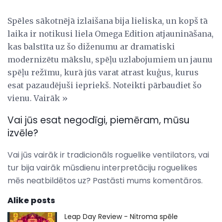
Spēles sākotnējā izlaišana bija lieliska, un kopš tā
laika ir notikusi liela Omega Edition atjaunināšana,
kas balstīta uz šo diženumu ar dramatiski
modernizētu mākslu, spēļu uzlabojumiem un jaunu
spēļu režīmu, kurā jūs varat atrast kuģus, kurus
esat pazaudējuši iepriekš. Noteikti pārbaudiet šo
vienu. Vairāk »
Vai jūs esat negodīgi, piemēram, mūsu
izvēle?
Vai jūs vairāk ir tradicionāls roguelike ventilators, vai
tur bija vairāk mūsdienu interpretāciju roguelikes
mēs neatbildētos uz? Pastāsti mums komentāros.
Alike posts
Leap Day Review - Nitroma spēle