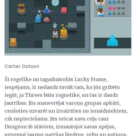
Carter Dotson
Šī rogelike no tagadnāvošās Lucky Frame,
iespējams, ir nedaudz tuvāk tam, ko jūs gribētu
iegūt, ja Threes būtu roguelike, un tas ir daudz
jautrības. Jūs manevrējat varoņu grupas apkārt,
cenšoties uzvarēt un izvairīties no ienaidniekiem,
cik nepieciešams. Jūs veicat savu ceļu caur
Dungeon 16 stāviem, izmantojot savas spējas,
uzņemot jaunus partijas biedrus, zeltu un potions,