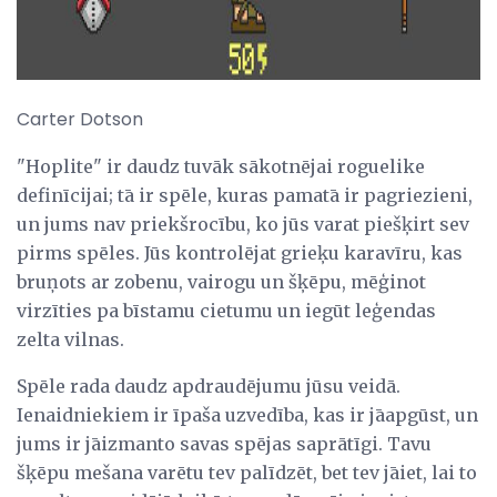
Carter Dotson
"Hoplite" ir daudz tuvāk sākotnējai roguelike
definīcijai; tā ir spēle, kuras pamatā ir pagriezieni,
un jums nav priekšrocību, ko jūs varat piešķirt sev
pirms spēles. Jūs kontrolējat grieķu karavīru, kas
bruņots ar zobenu, vairogu un šķēpu, mēģinot
virzīties pa bīstamu cietumu un iegūt leģendas
zelta vilnas.
Spēle rada daudz apdraudējumu jūsu veidā.
Ienaidniekiem ir īpaša uzvedība, kas ir jāapgūst, un
jums ir jāizmanto savas spējas saprātīgi. Tavu
šķēpu mešana varētu tev palīdzēt, bet tev jāiet, lai to