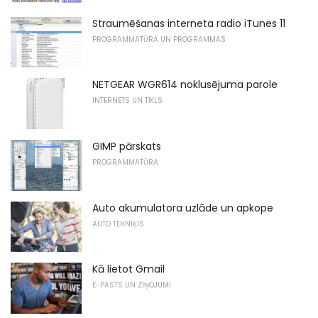
Straumēšanas interneta radio iTunes 11
PROGRAMMATŪRA UN PROGRAMMAS
NETGEAR WGR614 noklusējuma parole
INTERNETS UN TĪKLS
GIMP pārskats
PROGRAMMATŪRA
Auto akumulatora uzlāde un apkope
AUTO TEHNIĶIS
Kā lietot Gmail
E-PASTS UN ZIŅOJUMI