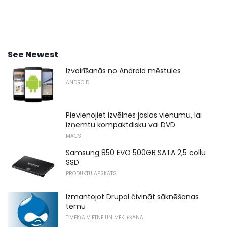
See Newest
Izvairīšanās no Android mēstules
ANDROID
Pievienojiet izvēlnes joslas vienumu, lai
izņemtu kompaktdisku vai DVD
MACS
Samsung 850 EVO 500GB SATA 2,5 collu
SSD
PRODUKTU APSKATS
Izmantojot Drupal čivināt sāknēšanas
tēmu
TĪMEKĻA VIETNE UN MEKLĒŠANA