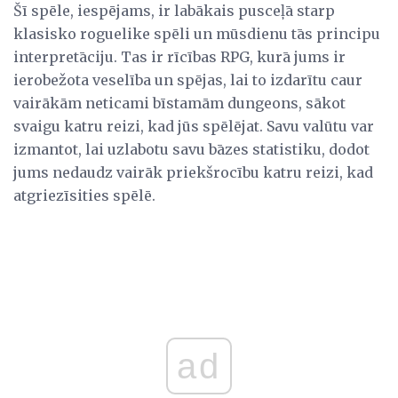
Šī spēle, iespējams, ir labākais pusceļā starp
klasisko roguelike spēli un mūsdienu tās principu
interpretāciju. Tas ir rīcības RPG, kurā jums ir
ierobežota veselība un spējas, lai to izdarītu caur
vairākām neticami bīstamām dungeons, sākot
svaigu katru reizi, kad jūs spēlējat. Savu valūtu var
izmantot, lai uzlabotu savu bāzes statistiku, dodot
jums nedaudz vairāk priekšrocību katru reizi, kad
atgriezīsities spēlē.
ad