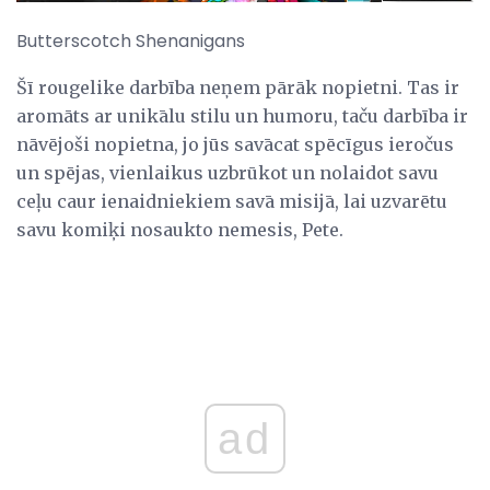
Butterscotch Shenanigans
Šī rougelike darbība neņem pārāk nopietni. Tas ir
aromāts ar unikālu stilu un humoru, taču darbība ir
nāvējoši nopietna, jo jūs savācat spēcīgus ieročus
un spējas, vienlaikus uzbrūkot un nolaidot savu
ceļu caur ienaidniekiem savā misijā, lai uzvarētu
savu komiķi nosaukto nemesis, Pete.
ad