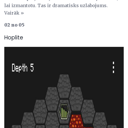
lai izmantotu. Tas ir dramatisks uzlabojums.
Vairāk »
02 no 05
Hoplite