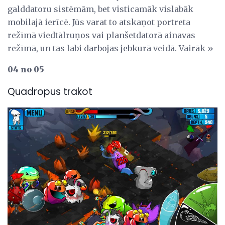
galddatoru sistēmām, bet visticamāk vislabāk
mobilajā ierīcē. Jūs varat to atskaņot portreta
režīmā viedtālruņos vai planšetdatorā ainavas
režīmā, un tas labi darbojas jebkurā veidā. Vairāk »
04 no 05
Quadropus trakot