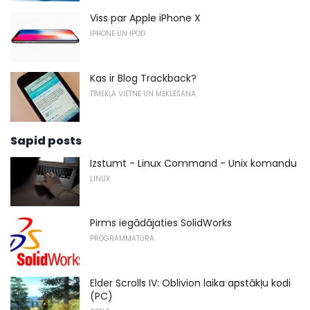
Viss par Apple iPhone X
IPHONE UN IPOD
Kas ir Blog Trackback?
TĪMEKĻA VIETNE UN MEKLĒŠANA
Sapid posts
Izstumt - Linux Command - Unix komandu
LINUX
Pirms iegādājaties SolidWorks
PROGRAMMATŪRA
Elder Scrolls IV: Oblivion laika apstākļu kodi
(PC)