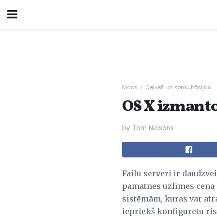
Macs
Ceļveži un konsultācijas
OS X izmantoš
by Tom Nelsons
Failu serveri ir daudzv
pamatnes uzlīmes cena i
sistēmām, kuras var atra
iepriekš konfigurētu ris