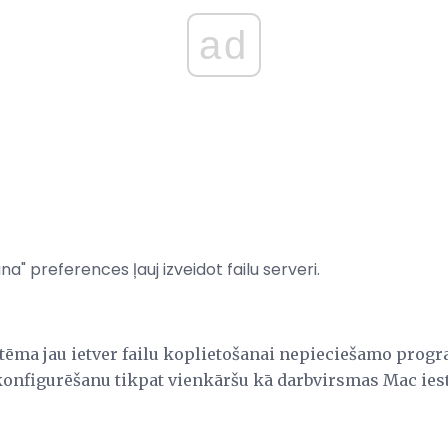
ad
a" preferences ļauj izveidot failu serveri.
tēma jau ietver failu koplietošanai nepieciešamo prog
konfigurēšanu tikpat vienkāršu kā darbvirsmas Mac iest