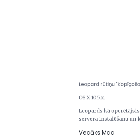
Leopard rūtiņu "Kopīgošan
OS X 10.5.x.
Leopards kā operētājsis
servera instalēšanu un 
Vecāks Mac