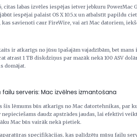
 citas labas izvēles iespējas ietver jebkuru PowerMac 
jābūt iespējai palaist OS X 10.5.x un atbalstīt papildu cie
ki, kas savienoti caur FireWire, vai arī Mac datoriem, ie
aits ir atkarīgs no jūsu īpašajām vajadzībām, bet mans 
varat atrast 1 TB diskdziņus par mazāk nekā 100 ASV dolā
ūs domājat.
failu serveris: Mac izvēlnes izmantošana
s šis lēmums būs atkarīgs no Mac datortehnikas, par k
v nepieciešams daudz apstrādes jaudas, lai efektīvi veik
nāku Mac būs vairāk nekā pietiek.
aparatūras specifikācijas, kas palīdzētu mūsu failu ser