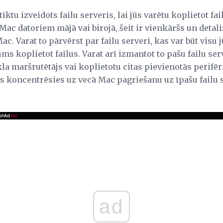
ā tiktu izveidots failu serveris, lai jūs varētu koplietot 
Mac datoriem mājā vai birojā, šeit ir vienkāršs un detali
c. Varat to pārvērst par failu serveri, kas var būt visu
ums koplietot failus. Varat arī izmantot to pašu failu ser
la maršrutētājs vai koplietotu citas pievienotās perifērij
s koncentrēsies uz vecā Mac pagriešanu uz īpašu failu s
ad