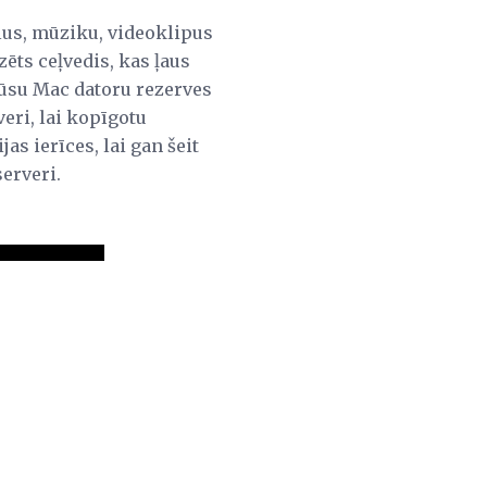
failus, mūziku, videoklipus
zēts ceļvedis, kas ļaus
 jūsu Mac datoru rezerves
veri, lai kopīgotu
as ierīces, lai gan šeit
erveri.