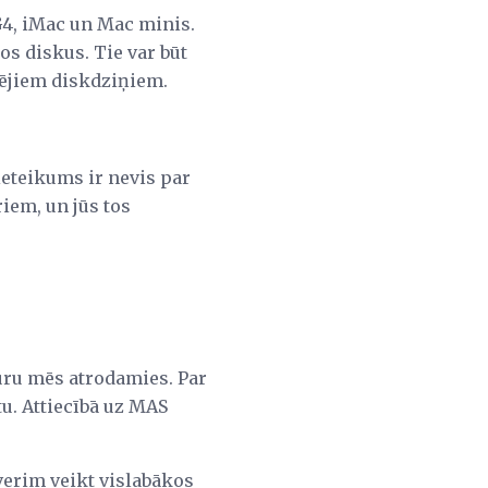
G4, iMac un Mac minis.
tos diskus. Tie var būt
kšējiem diskdziņiem.
ieteikums ir nevis par
riem, un jūs tos
uru mēs atrodamies. Par
tu. Attiecībā uz MAS
verim veikt vislabākos