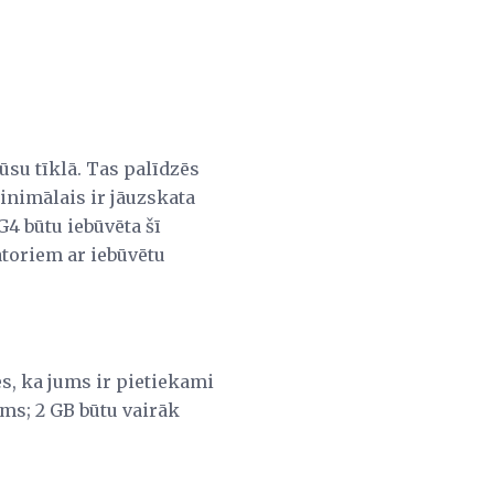
ūsu tīklā. Tas palīdzēs
inimālais ir jāuzskata
 G4 būtu iebūvēta šī
datoriem ar iebūvētu
es, ka jums ir pietiekami
s; 2 GB būtu vairāk