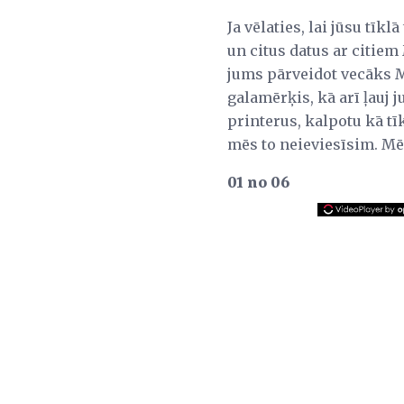
Ja vēlaties, lai jūsu tīkl
un citus datus ar citiem 
jums pārveidot vecāks Ma
galamērķis, kā arī ļauj j
printerus, kalpotu kā tīk
mēs to neieviesīsim. Mē
01 no 06