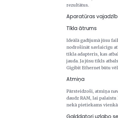
rezultātus.
Aparatūras vajadzī
Tīkla ātrums
Ideālā gadījumā jūsu fa
nodrošināt savlaicīgu a
tīkla adapteris, kas atbal
jauda. Ja jūsu tīkls atb
Gigibit Ethernet būtu vēl
Atmiņa
Pārsteidzoši, atmiņa nav
daudz RAM, lai palaist
nekā pietiekams vienkār
Galddatori uzlabo s