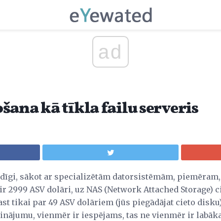
ad
ana kā tīkla failu serveris
eidīgi, sākot ar specializētām datorsistēmām, piemēram,
r 2999 ASV dolāri, uz NAS (Network Attached Storage) c
st tikai par 49 ASV dolāriem (jūs piegādājat cieto disku)
inājumu, vienmēr ir iespējams, tas ne vienmēr ir labāk