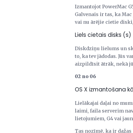
Izmantojot PowerMac G5,
Galvenais ir tas, ka Mac 
vai nu ārējie cietie dis
Liels cietais disks (s)
Diskdziņu lielums un sk
to, ka tev jādodas. Jūs 
aizpildīsit ātrāk, nekā j
02 no 06
OS X izmantošana kā 
Lielākajai daļai no mum
laimi, faila serverim na
lietojumiem, G4 vai jau
Tas nozīmē, ka ir dažas 