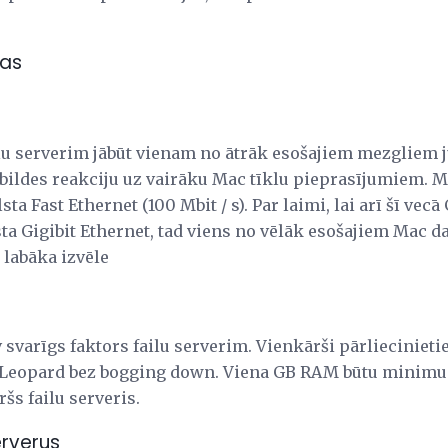
bas
ilu serverim jābūt vienam no ātrāk esošajiem mezgliem j
tbildes reakciju uz vairāku Mac tīklu pieprasījumiem. M
sta Fast Ethernet (100 Mbit / s). Par laimi, lai arī šī vecā
alsta Gigibit Ethernet, tad viens no vēlāk esošajiem Mac 
 labāka izvēle
 svarīgs faktors failu serverim. Vienkārši pārliecinieti
u Leopard bez bogging down. Viena GB RAM būtu minimum
šs failu serveris.
erverus