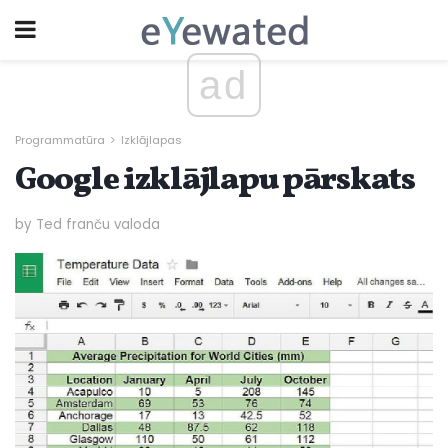
ad
Programmatūra
Izklājlapas
Google izklājlapu pārskats
by Ted franču valoda