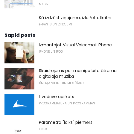
MACS
Kā izdzēst ziņojumu, izlaižot atkritni
E-PASTS UN ZIŅOJUMI
Sapid posts
Izmantojot Visual Voicemail iPhone
IPHONE UN IPOD
Skaidrojums par mainīgo bitu ātrumu
digitālajā mūzikā
TĪMEKĻA VIETNE UN MEKLĒŠANA
Livedrive apskats
PROGRAMMATŪRA UN PROGRAMMAS
Parametra "laiks" piemērs
LINUX