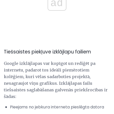
ad
Tiešsaistes piekļuve izklājlapu failiem
Google izklājlapas var kopīgot un rediģēt pa
internetu, padarot tos ideāli piemērotiem
kolēģiem, kuri vēlas sadarboties projektā,
nesagraujot viņu grafikus. Izklājlapas failu
tiešsaistes saglabāšanas galvenās priekšrocības ir
šādas:
Pieejams no jebkura interneta pieslēgta datora