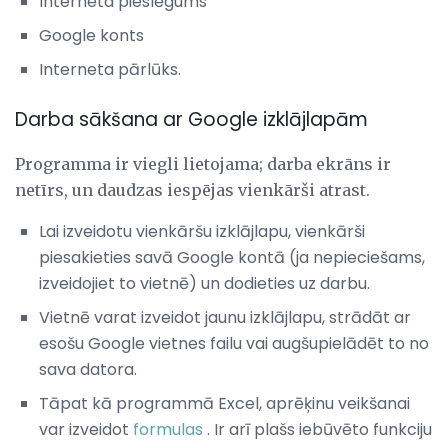
Interneta pieslēgums
Google konts
Interneta pārlūks.
Darba sākšana ar Google izklājlapām
Programma ir viegli lietojama; darba ekrāns ir
netīrs, un daudzas iespējas vienkārši atrast.
Lai izveidotu vienkāršu izklājlapu, vienkārši
piesakieties savā Google kontā (ja nepieciešams,
izveidojiet to vietnē) un dodieties uz darbu.
Vietnē varat izveidot jaunu izklājlapu, strādāt ar
esošu Google vietnes failu vai augšupielādēt to no
sava datora.
Tāpat kā programmā Excel, aprēķinu veikšanai
var izveidot
formulas
. Ir arī plašs iebūvēto funkciju