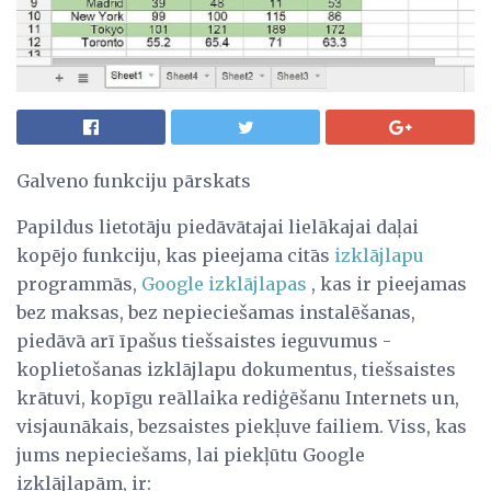
Galveno funkciju pārskats
Papildus lietotāju piedāvātajai lielākajai daļai
kopējo funkciju, kas pieejama citās
izklājlapu
programmās,
Google izklājlapas
, kas ir pieejamas
bez maksas, bez nepieciešamas instalēšanas,
piedāvā arī īpašus tiešsaistes ieguvumus -
koplietošanas izklājlapu dokumentus, tiešsaistes
krātuvi, kopīgu reāllaika rediģēšanu Internets un,
visjaunākais, bezsaistes piekļuve failiem. Viss, kas
jums nepieciešams, lai piekļūtu Google
izklājlapām, ir: