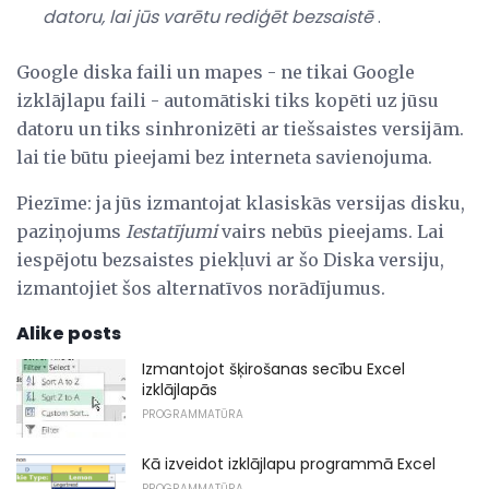
datoru, lai jūs varētu rediģēt bezsaistē
.
Google diska faili un mapes - ne tikai Google
izklājlapu faili - automātiski tiks kopēti uz jūsu
datoru un tiks sinhronizēti ar tiešsaistes versijām.
lai tie būtu pieejami bez interneta savienojuma.
Piezīme: ja jūs izmantojat klasiskās versijas disku,
paziņojums
Iestatījumi
vairs nebūs pieejams. Lai
iespējotu bezsaistes piekļuvi ar šo Diska versiju,
izmantojiet šos alternatīvos norādījumus.
Alike posts
Izmantojot šķirošanas secību Excel
izklājlapās
PROGRAMMATŪRA
Kā izveidot izklājlapu programmā Excel
PROGRAMMATŪRA