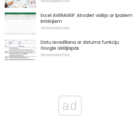
PROGRAMMATŪRA
Excel AVERAGEIF: Atrodiet vidējo ar īpašiem
kritērijiem
PROGRAMMATŪRA
Datu ievadīšana ar datuma funkciju
Google izklājlapās
PROGRAMMATŪRA
ad