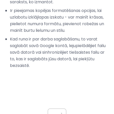
saraksts, ko izmantot.
Ir pieejamas kopējas formatēšanas opcijas, lai
uzlabotu izklājlapas izskatu - var mainīt krāsas,
pielietot numura formātu, pievienot robežas un
mainīt burtu lielumu un stilu.
Kad runa ir par darba saglabāšanu, to varat
saglabāt savā Google kontā, lejupielādējiet failu
savā datorā vai sinhronizējiet tiešsaistes failu ar
to, kas ir saglabāts jūsu datorā, lai piekļūtu
bezsaistē.