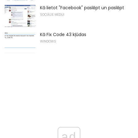
Kā lietot "Facebook" paslēpt un paslēpt
SOCIĀLIE MĒDIJI
Kā Fix Code 43 kļūdas
WINDOWS
ad