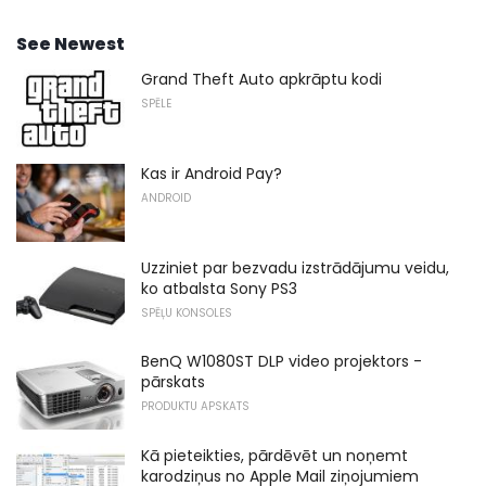
See Newest
Grand Theft Auto apkrāptu kodi
SPĒLE
Kas ir Android Pay?
ANDROID
Uzziniet par bezvadu izstrādājumu veidu,
ko atbalsta Sony PS3
SPĒĻU KONSOLES
BenQ W1080ST DLP video projektors -
pārskats
PRODUKTU APSKATS
Kā pieteikties, pārdēvēt un noņemt
karodziņus no Apple Mail ziņojumiem