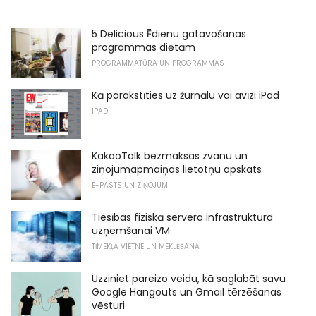
5 Delicious Ēdienu gatavošanas
programmas diētām
PROGRAMMATŪRA UN PROGRAMMAS
Kā parakstīties uz žurnālu vai avīzi iPad
IPAD
KakaoTalk bezmaksas zvanu un
ziņojumapmaiņas lietotņu apskats
E-PASTS UN ZIŅOJUMI
Tiesības fiziskā servera infrastruktūra
uzņemšanai VM
TĪMEKĻA VIETNE UN MEKLĒŠANA
Uzziniet pareizo veidu, kā saglabāt savu
Google Hangouts un Gmail tērzēšanas
vēsturi