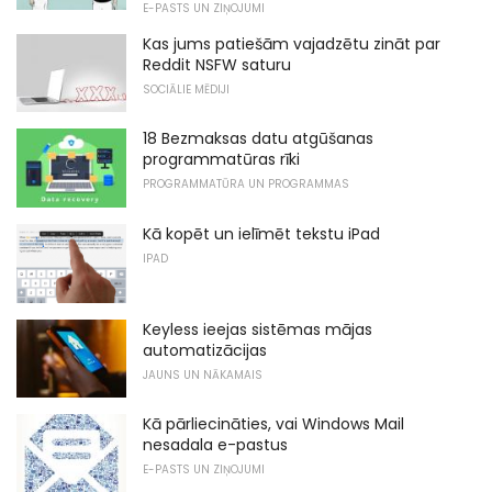
E-PASTS UN ZIŅOJUMI
Kas jums patiešām vajadzētu zināt par
Reddit NSFW saturu
SOCIĀLIE MĒDIJI
18 Bezmaksas datu atgūšanas
programmatūras rīki
PROGRAMMATŪRA UN PROGRAMMAS
Kā kopēt un ielīmēt tekstu iPad
IPAD
Keyless ieejas sistēmas mājas
automatizācijas
JAUNS UN NĀKAMAIS
Kā pārliecināties, vai Windows Mail
nesadala e-pastus
E-PASTS UN ZIŅOJUMI