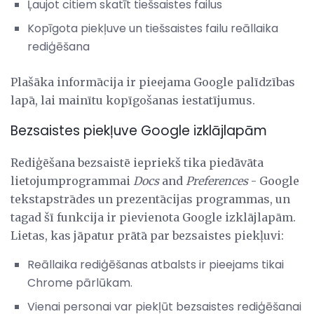
Ļaujot citiem skatīt tiešsaistes failus
Kopīgota piekļuve un tiešsaistes failu reāllaika
rediģēšana
Plašāka informācija ir pieejama Google palīdzības
lapā, lai mainītu kopīgošanas iestatījumus.
Bezsaistes piekļuve Google izklājlapām
Rediģēšana bezsaistē iepriekš tika piedāvāta
lietojumprogrammai
Docs
and
Preferences
- Google
tekstapstrādes un prezentācijas programmas, un
tagad šī funkcija ir pievienota Google izklājlapām.
Lietas, kas jāpatur prātā par bezsaistes piekļuvi:
Reāllaika rediģēšanas atbalsts ir pieejams tikai
Chrome pārlūkam.
Vienai personai var piekļūt bezsaistes rediģēšanai