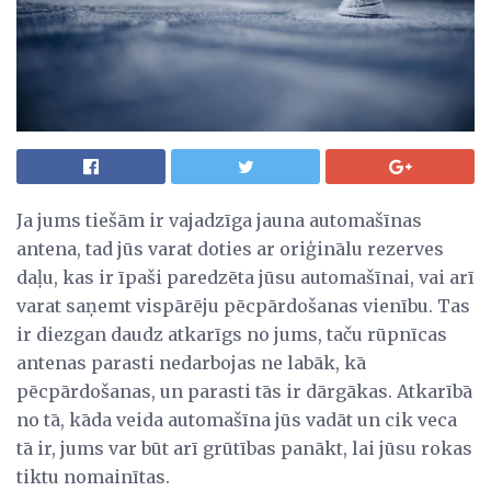
Ja jums tiešām ir vajadzīga jauna automašīnas
antena, tad jūs varat doties ar oriģinālu rezerves
daļu, kas ir īpaši paredzēta jūsu automašīnai, vai arī
varat saņemt vispārēju pēcpārdošanas vienību. Tas
ir diezgan daudz atkarīgs no jums, taču rūpnīcas
antenas parasti nedarbojas ne labāk, kā
pēcpārdošanas, un parasti tās ir dārgākas. Atkarībā
no tā, kāda veida automašīna jūs vadāt un cik veca
tā ir, jums var būt arī grūtības panākt, lai jūsu rokas
tiktu nomainītas.