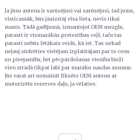
Ja jūsu antena ir sarūsējusi vai sarūsējusi, tad jums,
visticamāk, būs jāaizstāj visa lieta, nevis tikai
masts. Tādā gadījumā, izmantojot OEM mezglu,
parasti ir vismazākās pretestības ceļš, taču tas
parasti nebūs lētākais veids, kā iet. Tas nekad
neļauj sūdzēties vietējam izplatītājam par to cenu
un pieejamību, bet pēcpārdošanas vienība bieži
vien strādā tikpat labi par mazāku naudas summu.
Jūs varat arī nomainīt fiksēto OEM antenu ar
motorizētu rezerves daļu, ja vēlaties.