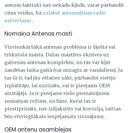
antenu faktiski nav nekādu kļūdu, varat pārbaudīt
citus veidus, kā
uzlabot automašīnas radio
uztveršanu
.
Nomaiņa Antenas masti
Visvienkāršākā antenas problēma ir šķelta vai
trūkstošā masta. Dažas mastītes skrūves uz
galvenās antenas komplektu, un tās var kļūt
zaudētas laika gaitā (vai nozagts ar vandaliem). Ja
tas tā ir, tad jūs vēlaties sākt, pārbaudot vietējo
izplatītāju, lai uzzinātu, vai ir pieejams OEM
aizstājējs. Ja ir pieejams tiešs piemaisījumu
nomaiņas režīms, un bāze, kurai tas ir
piestiprināts, nav izšļakstīts vai korozija, tad tas
būs visvieglākais iespējamais risinājums.
OEM antenu asamblejas