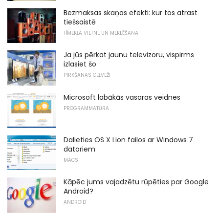
Bezmaksas skaņas efekti: kur tos atrast
tiešsaistē
TĪMEKĻA VIETNE UN MEKLĒŠANA
Ja jūs pērkat jaunu televizoru, vispirms
izlasiet šo
PIRKŠANAS CEĻVEŽI
Microsoft labākās vasaras veidnes
PROGRAMMATŪRA
Dalieties OS X Lion failos ar Windows 7
datoriem
MACS
Kāpēc jums vajadzētu rūpēties par Google
Android?
ANDROID