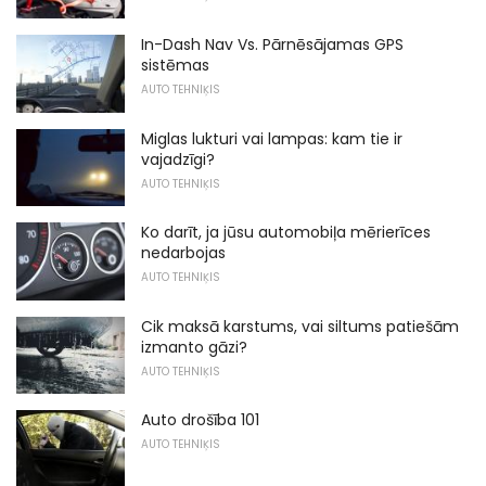
In-Dash Nav Vs. Pārnēsājamas GPS
sistēmas
AUTO TEHNIĶIS
Miglas lukturi vai lampas: kam tie ir
vajadzīgi?
AUTO TEHNIĶIS
Ko darīt, ja jūsu automobiļa mērierīces
nedarbojas
AUTO TEHNIĶIS
Cik maksā karstums, vai siltums patiešām
izmanto gāzi?
AUTO TEHNIĶIS
Auto drošība 101
AUTO TEHNIĶIS