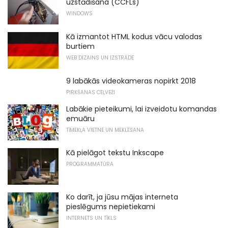
uzstādīšana (CCFLs)
WINDOWS
Kā izmantot HTML kodus vācu valodas
burtiem
WEB DIZAINS UN IZSTRĀDE
9 labākās videokameras nopirkt 2018
PIRKŠANAS CEĻVEŽI
Labākie pieteikumi, lai izveidotu komandas
emuāru
TĪMEKĻA VIETNE UN MEKLĒŠANA
Kā pielāgot tekstu Inkscape
PROGRAMMATŪRA
Ko darīt, ja jūsu mājas interneta
pieslēgums nepietiekami
INTERNETS UN TĪKLS