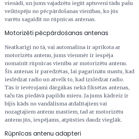
vienādi, un jums vajadzētu iegūt aptuveni tādu pašu
veiktspēju no pēcpārdošanas vienības, ko jūs
varētu sagaidīt no rūpnīcas antenas.
Motorizēti pēcpārdošanas antenas
Neatkarīgi no tā, vai automašīna ir aprīkota ar
motorizētu antenu, jums vienmēr ir iespēja
nomainīt rūpnīcas vienību ar motorizētu antenu.
Šīs antenas ir paredzētas, lai pagarinātu mastu, kad
ieslēdzat radio un atvelk to, kad izslēdzat radio.
Tās ir ievērojami dārgākas nekā fiksētas antenas,
taču tās piedāvā papildu mieru. Ja jums kādreiz ir
bijis kāds no vandālisma atdalītajiem vai
nozagtajiem antenu mastiem, tad ar motorizētu
antenu jūs, iespējams, atpūsties daudz vieglāk.
Rūpnīcas antenu adapteri