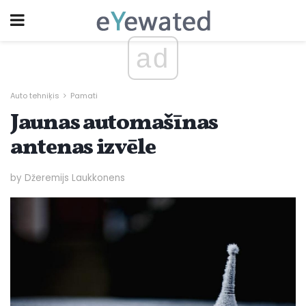
ad
Auto tehniķis
Pamati
Jaunas automašīnas
antenas izvēle
by Džeremijs Laukkonens