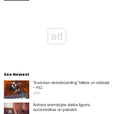
ad
See Newest
"Evolution skateboarding" Mīklas un atbloķē
- PS2
SPĒLE
Ārštata animācijas darba līgumi,
autortiesības un pabalsti