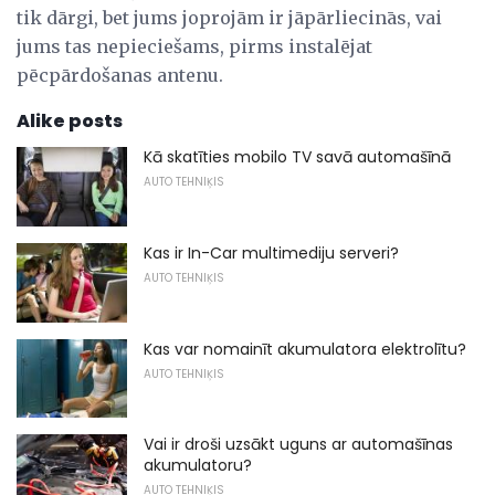
tik dārgi, bet jums joprojām ir jāpārliecinās, vai
jums tas nepieciešams, pirms instalējat
pēcpārdošanas antenu.
Alike posts
Kā skatīties mobilo TV savā automašīnā
AUTO TEHNIĶIS
Kas ir In-Car multimediju serveri?
AUTO TEHNIĶIS
Kas var nomainīt akumulatora elektrolītu?
AUTO TEHNIĶIS
Vai ir droši uzsākt uguns ar automašīnas
akumulatoru?
AUTO TEHNIĶIS