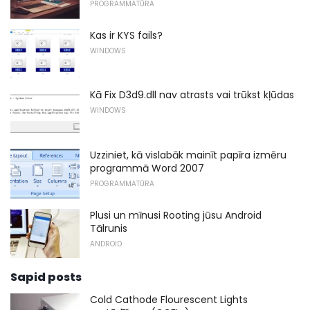
PROGRAMMATŪRA
Kas ir KYS fails?
WINDOWS
Kā Fix D3d9.dll nav atrasts vai trūkst kļūdas
WINDOWS
Uzziniet, kā vislabāk mainīt papīra izmēru
programmā Word 2007
PROGRAMMATŪRA
Plusi un mīnusi Rooting jūsu Android
Tālrunis
ANDROID
Sapid posts
Cold Cathode Flourescent Lights