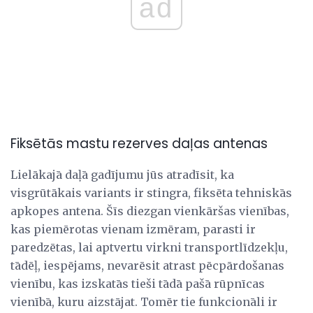
ad
Fiksētās mastu rezerves daļas antenas
Lielākajā daļā gadījumu jūs atradīsit, ka
visgrūtākais variants ir stingra, fiksēta tehniskās
apkopes antena. Šīs diezgan vienkāršas vienības,
kas piemērotas vienam izmēram, parasti ir
paredzētas, lai aptvertu virkni transportlīdzekļu,
tādēļ, iespējams, nevarēsit atrast pēcpārdošanas
vienību, kas izskatās tieši tādā pašā rūpnīcas
vienībā, kuru aizstājat. Tomēr tie funkcionāli ir