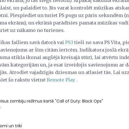
 no ekrāna, jo tas slēgs lietotni). Atpakaļ sākuma ekrānā
alaist, un palaidiet to. Jūs varat kontrolēt mūzikas atsk
totni. Piespiediet un turiet PS pogu uz pāris sekundēm (
uma ekrānu), un ekrānā parādīsies pamata mūzikas vadīkl
āriet uz nākamo no turienes.
zikas failiem savā datorā vai
PS3
tieši no sava PS Vita, p
 savienojumu ar šīm citām ierīcēm. Indikatora joslā ekr
uma stikla ikonai augšējā kreisajā stūrī, lai atvērtu inde
avām kategorijām un, ja esat izveidojis savienojumu ar d
jās. Atrodiet vajadzīgās dziesmas un atlasiet tās. Lai uz
siet šo rakstu vietnē
Remote Play
.
 visus zombiju režīmus kartē "Call of Duty: Black Ops"
S
omi un triki