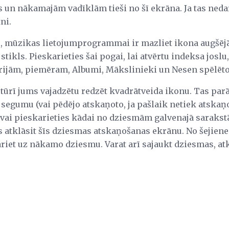
un nākamajām vadīklām tieši no šī ekrāna. Ja tas nedar
tni.
s, mūzikas lietojumprogrammai ir mazliet ikona augšējā 
tikls. Pieskarieties šai pogai, lai atvērtu indeksa joslu, 
rijām, piemēram, Albumi, Mākslinieki un Nesen spēlēto
tūrī jums vajadzētu redzēt kvadrātveida ikonu. Tas parā
egumu (vai pēdējo atskaņoto, ja pašlaik netiek atskaņot
 vai pieskarieties kādai no dziesmām galvenajā sarakstā
jūs atklāsit šīs dziesmas atskaņošanas ekrānu. No šejiene
pāriet uz nākamo dziesmu. Varat arī sajaukt dziesmas, a