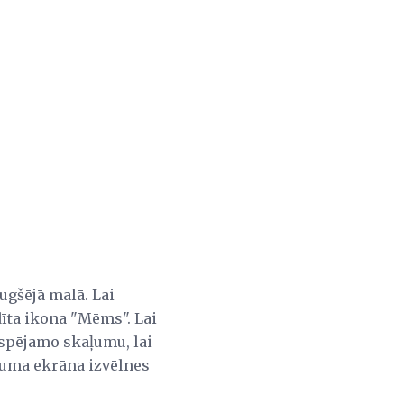
ugšējā malā. Lai
dīta ikona "Mēms". Lai
iespējamo skaļumu, lai
ākuma ekrāna izvēlnes