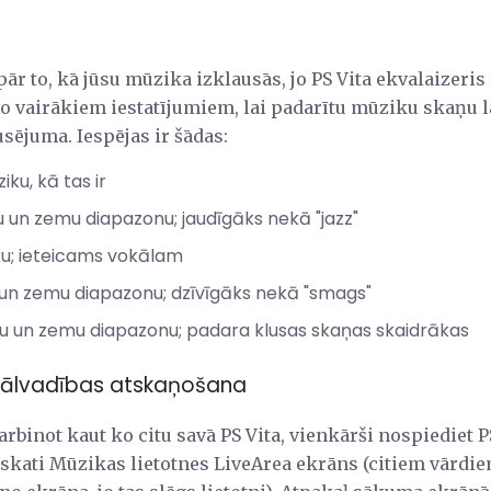
pār to, kā jūsu mūzika izklausās, jo PS Vita ekvalaizeris
no vairākiem iestatījumiem, lai padarītu mūziku skaņu lab
usējuma. Iespējas ir šādas:
ku, kā tas ir
 un zemu diapazonu; jaudīgāks nekā "jazz"
ku; ieteicams vokālam
un zemu diapazonu; dzīvīgāks nekā "smags"
u un zemu diapazonu; padara klusas skaņas skaidrākas
ālvadības atskaņošana
rbinot kaut ko citu savā PS Vita, vienkārši nospiediet P
skati Mūzikas lietotnes LiveArea ekrāns (citiem vārdie