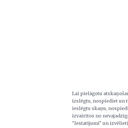
Lai pielāgotu atskaņošan
izslēgtu, nospiediet un 
ieslēgtu skaņu, nospiedi
izvairītos no nevajadzīg
"Iestatījumi" un izvēlie