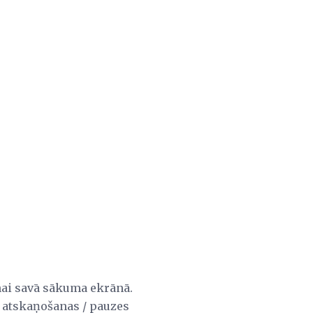
onai savā sākuma ekrānā.
ūt atskaņošanas / pauzes