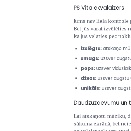
PS Vita ekvalaizers
Jums nav liela kontrole 
Bet jūs varat izvēlēties 
kā jūs vēlaties pēc nokl
izslēgts:
atskaņo mūzi
smags:
uzsver augstu
pops:
uzsver viduslai
džezs:
uzsver augstu 
unikāls:
uzsver augst
Daudzuzdevumu un t
Lai atskaņotu mūziku, da
sākuma ekrānā, bet neie