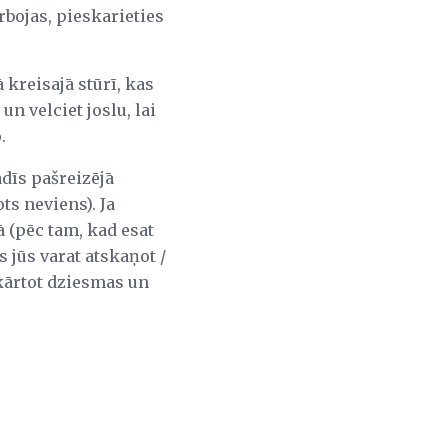
bojas, pieskarieties
kreisajā stūrī, kas
un velciet joslu, lai
.
dīs pašreizējā
s neviens). Ja
 (pēc tam, kad esat
s jūs varat atskaņot /
tkārtot dziesmas un