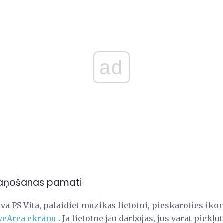
ad
kaņošanas pamati
vā PS Vita, palaidiet mūzikas lietotni, pieskaroties ik
veArea ekrānu
. Ja lietotne jau darbojas, jūs varat piekļ