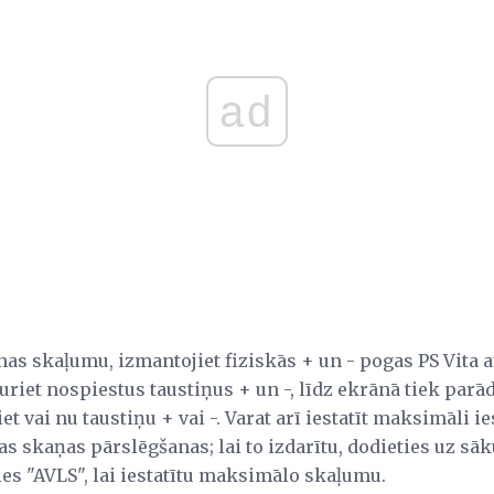
ad
as skaļumu, izmantojiet fiziskās + un - pogas PS Vita a
turiet nospiestus taustiņus + un -, līdz ekrānā tiek parā
et vai nu taustiņu + vai -. Varat arī iestatīt maksimāli 
as skaņas pārslēgšanas; lai to izdarītu, dodieties uz s
ties "AVLS", lai iestatītu maksimālo skaļumu.