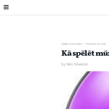
Spēļu konsoles
Padomi un triki
Kā spēlēt mū
by Niko Silvester