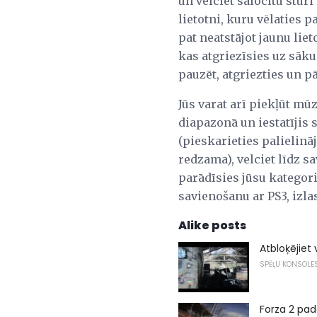
un velciet salocītu stūri
lietotni, kuru vēlaties p
pat neatstājot jaunu lie
kas atgriezīsies uz sāk
pauzēt, atgriezties un p
Jūs varat arī piekļūt mū
diapazonā un iestatījis
(pieskarieties palielināj
redzama), velciet līdz s
parādīsies jūsu kategori
savienošanu ar PS3, izla
Alike posts
Atbloķējiet
SPĒĻU KONSOLE
Forza 2 pad