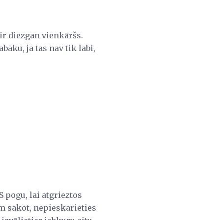
 ir diezgan vienkāršs.
āku, ja tas nav tik labi,
S pogu, lai atgrieztos
m sakot, nepieskarieties