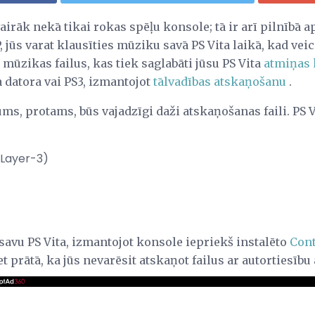
vairāk nekā tikai rokas spēļu konsole; tā ir arī pilnībā 
 jūs varat klausīties mūziku savā PS Vita laikā, kad veic
s mūzikas failus, kas tiek saglabāti jūsu PS Vita
atmiņas 
a datora vai PS3, izmantojot
tālvadības atskaņošanu
.
ms, protams, būs vajadzīgi daži atskaņošanas faili. PS 
 Layer-3)
z savu PS Vita, izmantojot konsole iepriekš instalēto
Con
et prātā, ka jūs nevarēsit atskaņot failus ar autortiesību