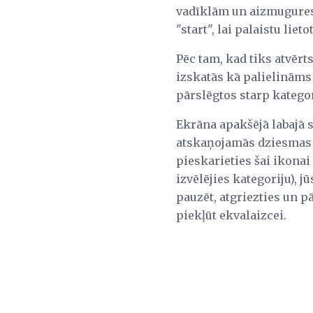
vadīklām un aizmugures 
"start", lai palaistu lieto
Pēc tam, kad tiks atvērt
izskatās kā palielināms s
pārslēgtos starp katego
Ekrāna apakšējā labajā s
atskaņojamās dziesmas s
pieskarieties šai ikonai
izvēlējies kategoriju), 
pauzēt, atgriezties un 
piekļūt ekvalaizcei.