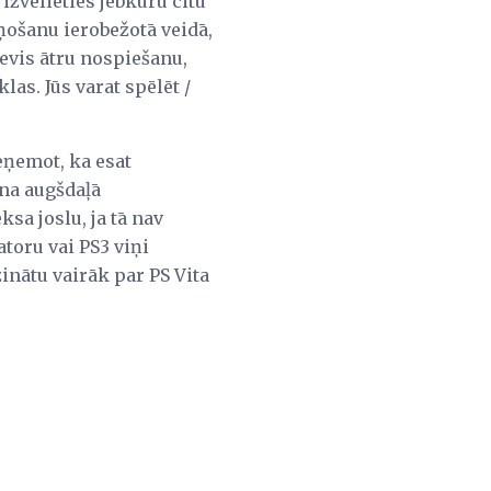
 izvēlieties jebkuru citu
aņošanu ierobežotā veidā,
nevis ātru nospiešanu,
as. Jūs varat spēlēt /
ieņemot, ka esat
āna augšdaļā
ksa joslu, ja tā nav
atoru vai PS3 viņi
zinātu vairāk par PS Vita