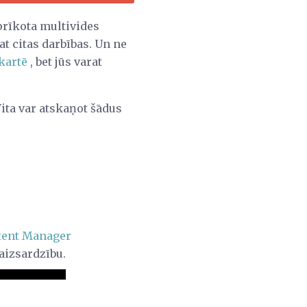
aprīkota multivides
at citas darbības. Un ne
kartē
, bet jūs varat
Vita var atskaņot šādus
tent Manager
 aizsardzību.