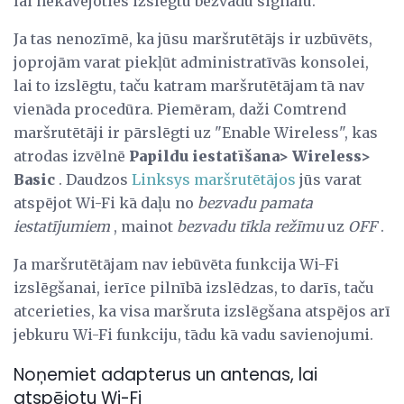
lai nekavējoties izslēgtu bezvadu signālu.
Ja tas nenozīmē, ka jūsu maršrutētājs ir uzbūvēts,
joprojām varat piekļūt administratīvās konsolei,
lai to izslēgtu, taču katram maršrutētājam tā nav
vienāda procedūra. Piemēram, daži Comtrend
maršrutētāji ir pārslēgti uz "Enable Wireless", kas
atrodas izvēlnē
Papildu iestatīšana> Wireless>
Basic
. Daudzos
Linksys maršrutētājos
jūs varat
atspējot Wi-Fi kā daļu no
bezvadu pamata
iestatījumiem
, mainot
bezvadu tīkla režīmu
uz
OFF
.
Ja maršrutētājam nav iebūvēta funkcija Wi-Fi
izslēgšanai, ierīce pilnībā izslēdzas, to darīs, taču
atcerieties, ka visa maršruta izslēgšana atspējos arī
jebkuru Wi-Fi funkciju, tādu kā vadu savienojumi.
Noņemiet adapterus un antenas, lai
atspējotu Wi-Fi