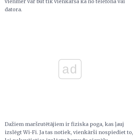
vienmēr var būt tik vienkārša kā no telefona vai
datora.
ad
Dažiem maršrutētājiem ir fiziska poga, kas ļauj
izslēgt Wi-Fi. Ja tas notiek, vienkārši nospiediet to,