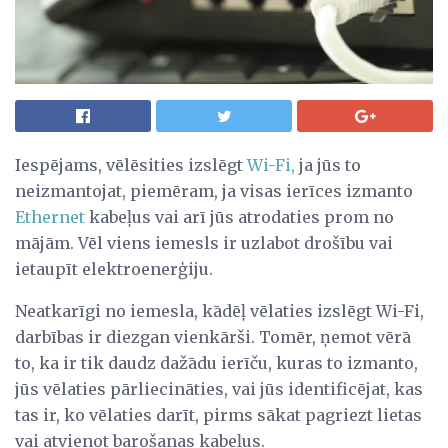
Iespējams, vēlēsities izslēgt
Wi-Fi,
ja jūs to
neizmantojat, piemēram, ja visas ierīces izmanto
Ethernet
kabeļus vai arī jūs atrodaties prom no
mājām. Vēl viens iemesls ir uzlabot drošību vai
ietaupīt elektroenerģiju.
Neatkarīgi no iemesla, kādēļ vēlaties izslēgt Wi-Fi,
darbības ir diezgan vienkārši. Tomēr, ņemot vērā
to, ka ir tik daudz dažādu ierīču, kuras to izmanto,
jūs vēlaties pārliecināties, vai jūs identificējat, kas
tas ir, ko vēlaties darīt, pirms sākat pagriezt lietas
vai atvienot barošanas kabeļus.