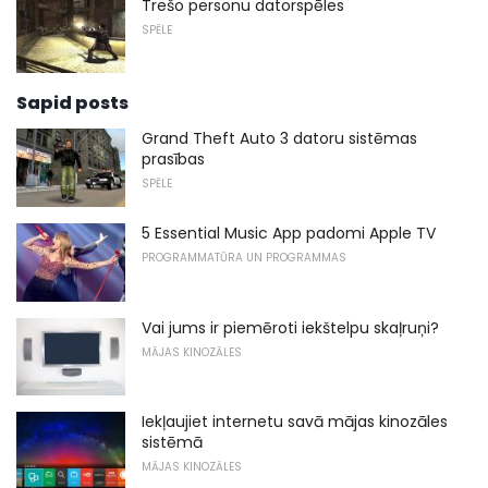
Trešo personu datorspēles
SPĒLE
Sapid posts
Grand Theft Auto 3 datoru sistēmas
prasības
SPĒLE
5 Essential Music App padomi Apple TV
PROGRAMMATŪRA UN PROGRAMMAS
Vai jums ir piemēroti iekštelpu skaļruņi?
MĀJAS KINOZĀLES
Iekļaujiet internetu savā mājas kinozāles
sistēmā
MĀJAS KINOZĀLES