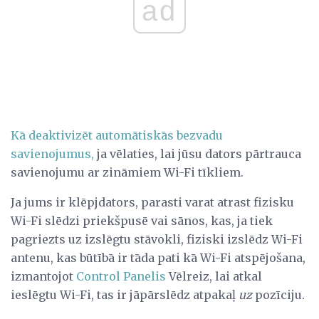
ad
Kā deaktivizēt automātiskās bezvadu
savienojumus,
ja vēlaties, lai jūsu dators pārtrauca
savienojumu ar zināmiem Wi-Fi tīkliem.
Ja jums ir klēpjdators, parasti varat atrast fizisku
Wi-Fi slēdzi priekšpusē vai sānos, kas, ja tiek
pagriezts uz izslēgtu stāvokli, fiziski izslēdz Wi-Fi
antenu, kas būtībā ir tāda pati kā Wi-Fi atspējošana,
izmantojot
Control Panelis
Vēlreiz, lai atkal
ieslēgtu Wi-Fi, tas ir jāpārslēdz atpakaļ
uz
pozīciju.