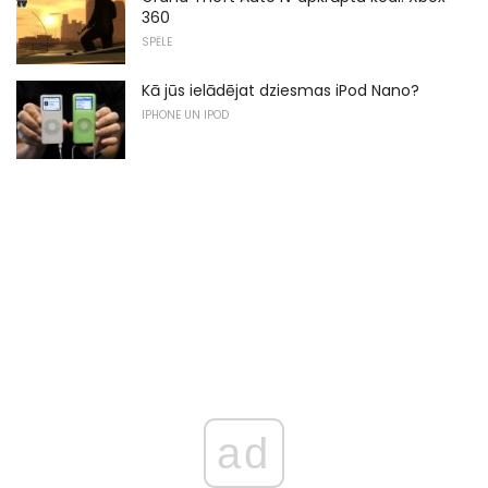
360
SPĒLE
Kā jūs ielādējat dziesmas iPod Nano?
IPHONE UN IPOD
ad