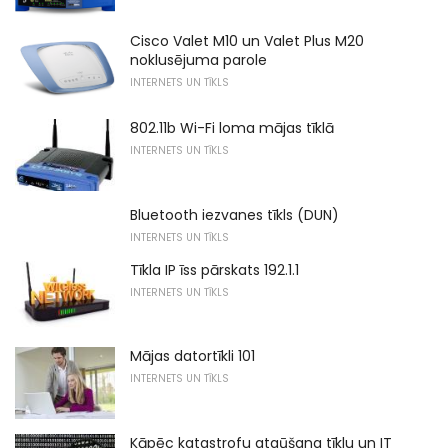
Cisco Valet M10 un Valet Plus M20
noklusējuma parole
INTERNETS UN TĪKLS
802.11b Wi-Fi loma mājas tīklā
INTERNETS UN TĪKLS
Bluetooth iezvanes tīkls (DUN)
INTERNETS UN TĪKLS
Tīkla IP īss pārskats 192.1.1
INTERNETS UN TĪKLS
Mājas datortīkli 101
INTERNETS UN TĪKLS
Kāpēc katastrofu atgūšana tīklu un IT