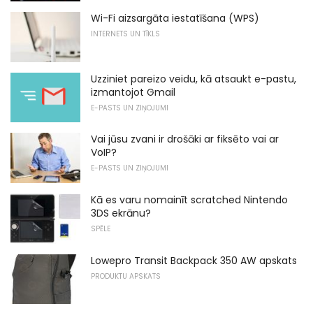
Wi-Fi aizsargāta iestatīšana (WPS)
INTERNETS UN TĪKLS
Uzziniet pareizo veidu, kā atsaukt e-pastu,
izmantojot Gmail
E-PASTS UN ZIŅOJUMI
Vai jūsu zvani ir drošāki ar fiksēto vai ar
VoIP?
E-PASTS UN ZIŅOJUMI
Kā es varu nomainīt scratched Nintendo
3DS ekrānu?
SPĒLE
Lowepro Transit Backpack 350 AW apskats
PRODUKTU APSKATS