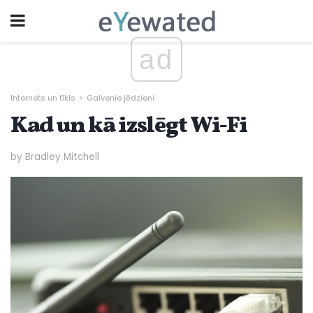
ad
Internets un tīkls
Galvenie jēdzieni
Kad un kā izslēgt Wi-Fi
by Bradley Mitchell