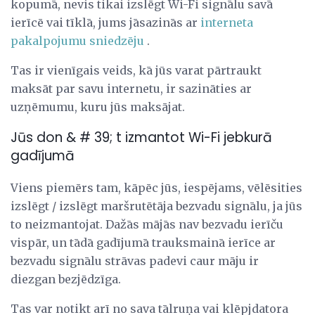
kopumā, nevis tikai izslēgt Wi-Fi signālu savā
ierīcē vai tīklā, jums jāsazinās ar
interneta
pakalpojumu sniedzēju
.
Tas ir vienīgais veids, kā jūs varat pārtraukt
maksāt par savu internetu, ir sazināties ar
uzņēmumu, kuru jūs maksājat.
Jūs don & # 39; t izmantot Wi-Fi jebkurā
gadījumā
Viens piemērs tam, kāpēc jūs, iespējams, vēlēsities
izslēgt / izslēgt maršrutētāja bezvadu signālu, ja jūs
to neizmantojat. Dažās mājās nav bezvadu ierīču
vispār, un tādā gadījumā trauksmainā ierīce ar
bezvadu signālu strāvas padevi caur māju ir
diezgan bezjēdzīga.
Tas var notikt arī no sava tālruņa vai klēpjdatora