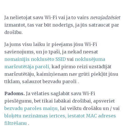
Ja nelietojat savu Wi-Fi vai ja to vairs
nevajadzēsiet
izmantot, tas var būt noderīgs, ja jūs satraucat par
drošību.
Ja jums visu laiku ir pieejams jūsu Wi-Fi
savienojums, un jo īpaši, ja nekad neesat
nomainījis noklusēto SSID
vai
noklusējuma
maršrutētāja paroli,
kad pirmo reizi uzstādījāt
maršrutētāju, kaimiņienam nav grūti piekļūt jūsu
tīklam, salauzot bezvadu paroli .
Padoms.
Ja vēlaties saglabāt savu Wi-Fi
pieslēgumu, bet tikai labākai drošībai, apsveriet
bezvadu paroles maiņu,
lai veiktu drošāku un / vai
bloķētu nezināmas ierīces, iestatot MAC adreses
filtrēšanu
.