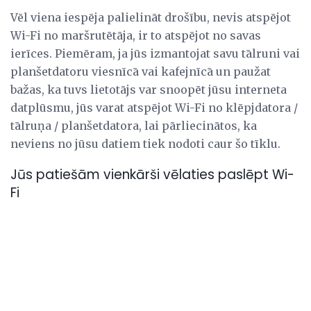
Vēl viena iespēja palielināt drošību, nevis atspējot
Wi-Fi no maršrutētāja, ir to atspējot no savas
ierīces. Piemēram, ja jūs izmantojat savu tālruni vai
planšetdatoru viesnīcā vai kafejnīcā un paužat
bažas, ka tuvs lietotājs var snoopēt jūsu interneta
datplūsmu, jūs varat atspējot Wi-Fi no klēpjdatora /
tālruņa / planšetdatora, lai pārliecinātos, ka
neviens no jūsu datiem tiek nodoti caur šo tīklu.
Jūs patiešām vienkārši vēlaties paslēpt Wi-
Fi