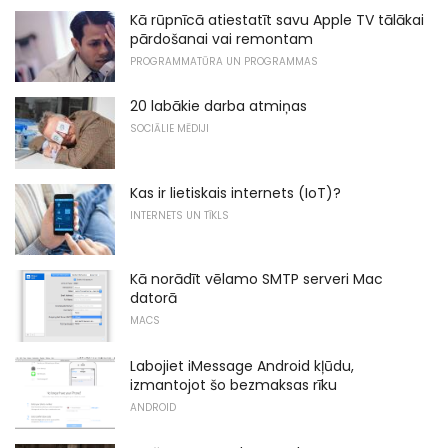
Kā rūpnīcā atiestatīt savu Apple TV tālākai
pārdošanai vai remontam
PROGRAMMATŪRA UN PROGRAMMAS
20 labākie darba atmiņas
SOCIĀLIE MĒDIJI
Kas ir lietiskais internets (IoT)?
INTERNETS UN TĪKLS
Kā norādīt vēlamo SMTP serveri Mac
datorā
MACS
Labojiet iMessage Android kļūdu,
izmantojot šo bezmaksas rīku
ANDROID