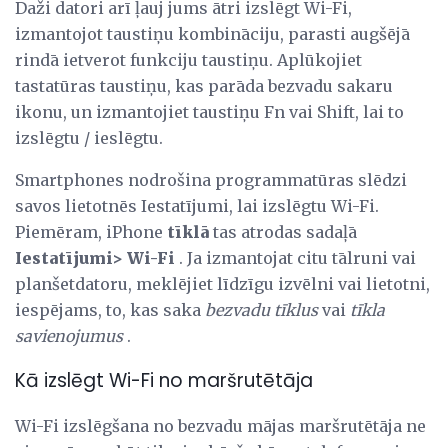
Daži datori arī ļauj jums ātri izslēgt Wi-Fi,
izmantojot taustiņu kombināciju, parasti augšējā
rindā ietverot funkciju taustiņu. Aplūkojiet
tastatūras taustiņu, kas parāda bezvadu sakaru
ikonu, un izmantojiet taustiņu Fn vai Shift, lai to
izslēgtu / ieslēgtu.
Smartphones nodrošina programmatūras slēdzi
savos lietotnēs Iestatījumi, lai izslēgtu Wi-Fi.
Piemēram, iPhone
tīklā
tas atrodas sadaļā
Iestatījumi> Wi-Fi
. Ja izmantojat citu tālruni vai
planšetdatoru, meklējiet līdzīgu izvēlni vai lietotni,
iespējams, to, kas saka
bezvadu tīklus
vai
tīkla
savienojumus
.
Kā izslēgt Wi-Fi no maršrutētāja
Wi-Fi izslēgšana no bezvadu mājas maršrutētāja ne