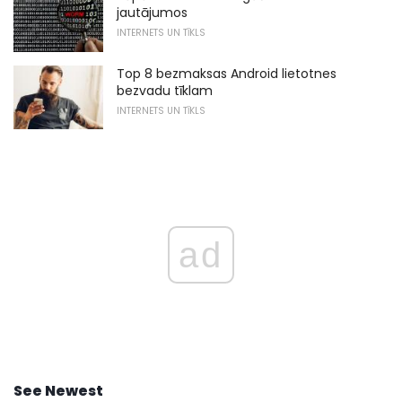
jautājumos
INTERNETS UN TĪKLS
Top 8 bezmaksas Android lietotnes
bezvadu tīklam
INTERNETS UN TĪKLS
ad
See Newest