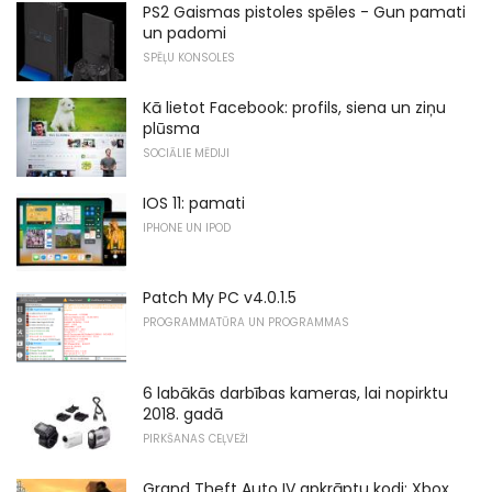
PS2 Gaismas pistoles spēles - Gun pamati
un padomi
SPĒĻU KONSOLES
Kā lietot Facebook: profils, siena un ziņu
plūsma
SOCIĀLIE MĒDIJI
IOS 11: pamati
IPHONE UN IPOD
Patch My PC v4.0.1.5
PROGRAMMATŪRA UN PROGRAMMAS
6 labākās darbības kameras, lai nopirktu
2018. gadā
PIRKŠANAS CEĻVEŽI
Grand Theft Auto IV apkrāptu kodi: Xbox