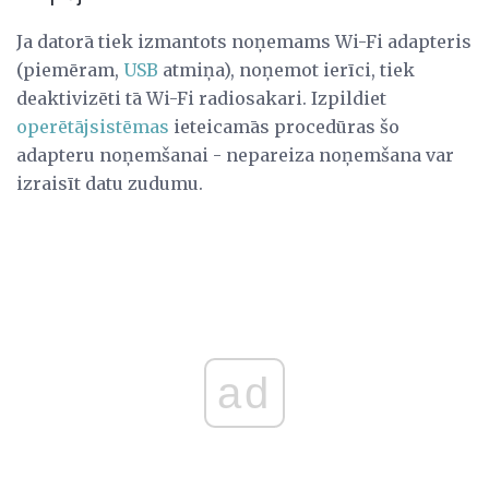
Ja datorā tiek izmantots noņemams Wi-Fi adapteris
(piemēram,
USB
atmiņa), noņemot ierīci, tiek
deaktivizēti tā Wi-Fi radiosakari. Izpildiet
operētājsistēmas
ieteicamās procedūras šo
adapteru noņemšanai - nepareiza noņemšana var
izraisīt datu zudumu.
ad