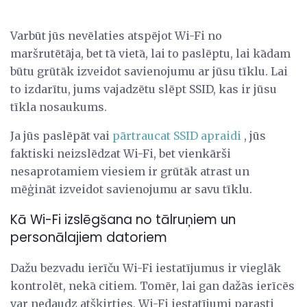
Varbūt jūs nevēlaties atspējot Wi-Fi no
maršrutētāja, bet tā vietā, lai to paslēptu, lai kādam
būtu grūtāk izveidot savienojumu ar jūsu tīklu. Lai
to izdarītu, jums vajadzētu slēpt SSID, kas ir jūsu
tīkla nosaukums.
Ja jūs paslēpāt vai
pārtraucat SSID apraidi
, jūs
faktiski neizslēdzat Wi-Fi, bet vienkārši
nesaprotamiem viesiem ir grūtāk atrast un
mēģināt izveidot savienojumu ar savu tīklu.
Kā Wi-Fi izslēgšana no tālruņiem un
personālajiem datoriem
Dažu bezvadu ierīču Wi-Fi iestatījumus ir vieglāk
kontrolēt, nekā citiem. Tomēr, lai gan dažās ierīcēs
var nedaudz atšķirties, Wi-Fi iestatījumi parasti