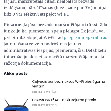
Ja jūsu maršrutētājs citādi neatbalsta bezvadu
izslēgšanu, pārsūtīšanas (bieži sauc par
Tx
) maiņa
līdz 0 var efektīvi atspējot Wi-Fi.
Piezīme.
Ja jūsu bezvadu maršrutētājam trūkst tādu
funkciju kā, piemēram, spēja pielāgot Tx jaudu vai
pat pilnībā atspējot Wi-Fi, tad
programmaparatūras
jaunināšana reizēm nodrošinās jaunas
administratīvās iespējas, piemēram, šīs. Detalizētu
informāciju skatiet konkrētā maršrutētāja modeļa
ražotāja dokumentācijā.
Alike posts
Ceļvedis par bezmaksas Wi-Fi pieslēguma
vietām
INTERNETS UN TĪKLS
Linksys WRT54GL noklusējuma parole
INTERNETS UN TĪKLS