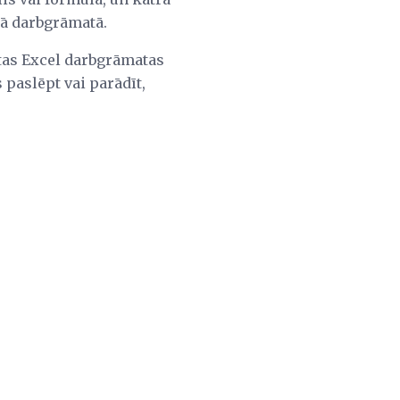
itā darbgrāmatā.
rtas Excel darbgrāmatas
 paslēpt vai parādīt,