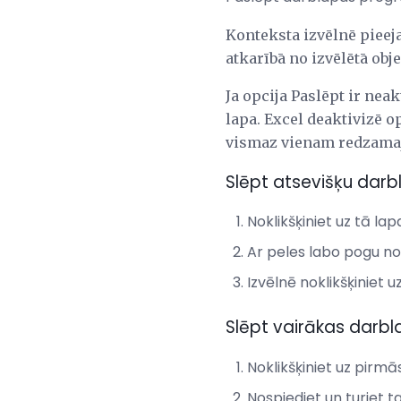
Konteksta izvēlnē pieeja
atkarībā no izvēlētā obj
Ja opcija Paslēpt ir nea
lapa. Excel deaktivizē o
vismaz vienam redzamaj
Slēpt atsevišķu darb
Noklikšķiniet uz tā lap
Ar peles labo pogu nokl
Izvēlnē noklikšķiniet u
Slēpt vairākas darb
Noklikšķiniet uz pirmās
Nospiediet un turiet t