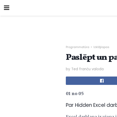
Programmatūra
Izklājlapas
Paslēpt un p
by Ted franču valoda
01 no 05
Par Hidden Excel da
Excel darblapa ir viena i