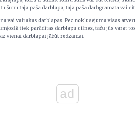
itu šūnu tajā pašā darblapā, tajā pašā darbgrāmatā vai c
ena vai vairākas darblapas. Pēc noklusējuma visas atvē
joslā tiek parādītas darblapu cilnes, taču jūs varat tos
z vienai darblapai jābūt redzamai.
ad