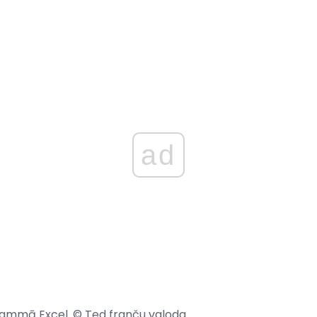
ad
ammā Excel. © Ted franču valoda