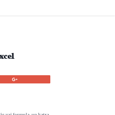
xcel
lis vai formula, un katra