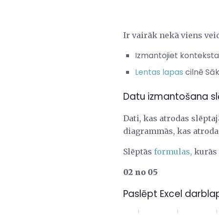
Ir vairāk nekā viens veid
Izmantojiet konteksta 
Lentas lapas
cilnē Sāk
Datu izmantošana s
Dati, kas atrodas slēpta
diagrammās, kas atrodas
Slēptās
formulas,
kurās 
02 no 05
Paslēpt Excel darblap