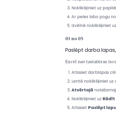
Noklikšķiniet uz papild
Ar peles labo pogu nokl
Izvēlnē noklikšķiniet u
03 no 05
Paslēpt darba lapas,
Excel nav tastatūras īsce
Atlasiet darblapas ciln
Lentē noklikšķiniet uz 
Atvērtajā
nolaižamajā
Noklikšķiniet uz
Rādīt
Atlasiet
Paslēpt lap