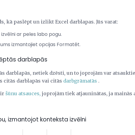
s, kā paslēpt un izlikt Excel darblapas. Jūs varat:
izvēlni ar peles labo pogu.
ums izmantojiet opcijas Formatēt.
lēptās darblapās
jās darblapās, netiek dzēsti, un to joprojām var atsaukt
 citās darblapās vai citās
darbgrāmatās
.
ir
šūnu atsauces,
joprojām tiek atjauninātas, ja mainās 
u, izmantojot konteksta izvēlni