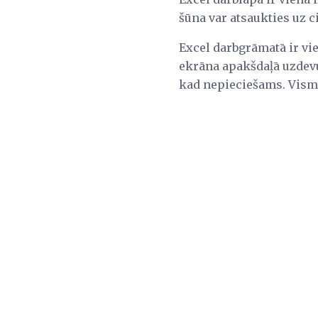
šūna var atsaukties uz c
Excel darbgrāmatā ir vi
ekrāna apakšdaļā uzdevum
kad nepieciešams. Visma