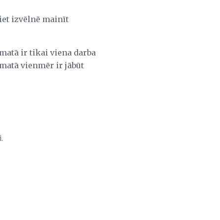
iet izvēlnē mainīt
matā ir tikai viena darba
āmatā vienmēr ir jābūt
.