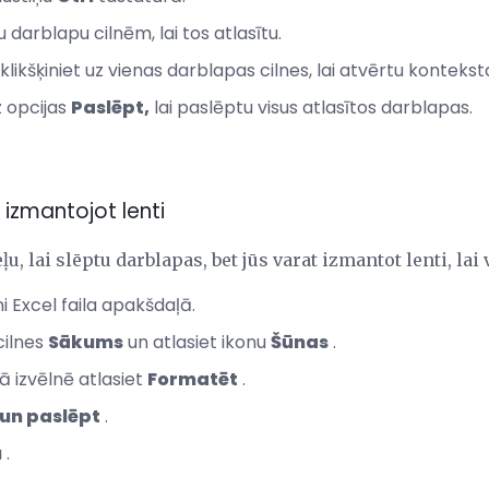
u darblapu cilnēm, lai tos atlasītu.
ikšķiniet uz vienas darblapas cilnes, lai atvērtu konteksta
z opcijas
Paslēpt,
lai paslēptu visus atlasītos darblapas.
 izmantojot lenti
ļu, lai slēptu darblapas, bet jūs varat izmantot lenti, lai
i Excel faila apakšdaļā.
cilnes
Sākums
un atlasiet ikonu
Šūnas
.
 izvēlnē atlasiet
Formatēt
.
 un paslēpt
.
u
.