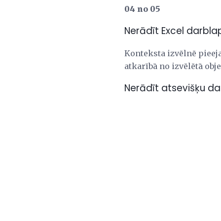
04 no 05
Nerādīt Excel darblap
Konteksta izvēlnē pieeja
atkarībā no izvēlētā obj
Nerādīt atsevišķu d