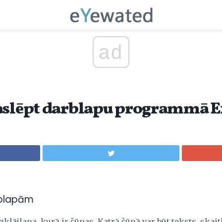
ad
aslēpt darblapu programmā E
rblapām
zklājlapa, kurā ir šūnas. Katrā šūnā var būt teksts, skait