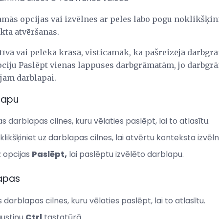
mās opcijas vai izvēlnes ar peles labo pogu noklikšķin
ekta atvēršanas.
ktīvā vai pelēkā krāsā, visticamāk, ka pašreizējā darbgrā
pciju Paslēpt vienas lappuses darbgrāmatām, jo ​​darbgr
am darblapai.
lapu
as darblapas cilnes, kuru vēlaties paslēpt, lai to atlasītu.
ikšķiniet uz darblapas cilnes, lai atvērtu konteksta izvēlni
z opcijas
Paslēpt,
lai paslēptu izvēlēto darblapu.
lapas
 darblapas cilnes, kuru vēlaties paslēpt, lai to atlasītu.
austiņu
Ctrl
tastatūrā.