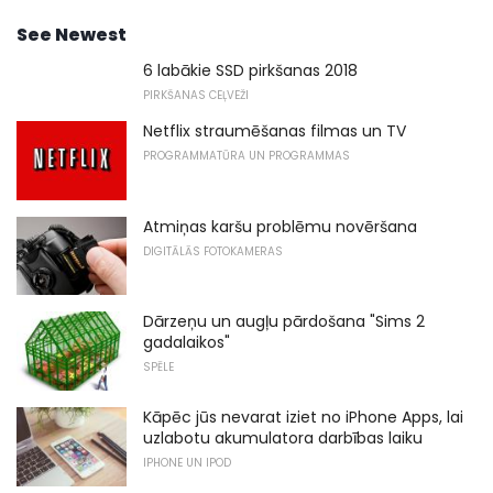
See Newest
6 labākie SSD pirkšanas 2018
PIRKŠANAS CEĻVEŽI
Netflix straumēšanas filmas un TV
PROGRAMMATŪRA UN PROGRAMMAS
Atmiņas karšu problēmu novēršana
DIGITĀLĀS FOTOKAMERAS
Dārzeņu un augļu pārdošana "Sims 2
gadalaikos"
SPĒLE
Kāpēc jūs nevarat iziet no iPhone Apps, lai
uzlabotu akumulatora darbības laiku
IPHONE UN IPOD