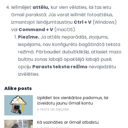
Ielīmējiet
attēlu,
kur vien vēlaties, lai tas ietu
Gmail parakstā. Jūs varat ielīmēt fotoattēlus,
izmantojot īsinājumtaustiņu
Ctrl + V
(Windows)
vai
Command + V
(macOS).
Piezīme.
Ja attēls neparādās, ziņojums,
iespējams, nav konfigurēts bagātinātā teksta
režīmā. Pārbaudiet dubultklikšķi, atlasiet mazo
bultiņu zonas labajā apakšējā labajā pusē;
opciju
Parasts teksta režīms
nevajadzētu
izvēlēties.
Alike posts
Izpildiet šos vienkāršos padomus, lai
izveidotu jaunu Gmail kontu
E-PASTS UN ZIŅOJUMI
Kā sazināties ar Gmail atbalstu