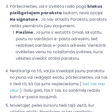
Pārliecinieties, vai ir izvēlēta radio poga
blakus
pielāgotajam paraksta
laukam, nevis opcijai
No signature
. Ja nav atlasīts Paraksts, paraksts
netiks piemērots jūsu ziņojumiem.
Piezīme.
Ja jums ir iestatīts Gmail, lai sūtītu
pastu no vairākām e-pasta adresēm, šeit
redzēsiet vairākas e-pasta adreses. Vienkārši
izvēlieties vienu no nolaižamās izvēlnes, kurai
vēlaties izveidot attēla parakstu.
Neatkarīgi no tā, vai jūs izveidojat jaunu parakstu
no jauna vai rediģējat esošu, pārliecinieties, vai tas
ir tieši tā, kā tas jums nepieciešams (
bet tas nav
visur
). Galu galā, tas ir tas, ko saņēmēji redzēs
katrā e-pasta ziņojumā.
Novietojiet peles kursoru tieši tajā vietā, kur
vēlaties attēlu. Piemēram, ja tas vajadzētu