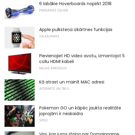
6 labākie Hoverboards nopirkt 2018
PIRKŠANAS CEĻVEŽI
Apple pulksteņa izkārtnes funkcijas
VALKĀJAMAS
Pievienojiet HD video avotu, izmantojot 5
collu HDMI kabeli
MĀJAS KINOZĀLES
Kā atrast un mainīt MAC adresi
INTERNETS UN TĪKLS
Pokemon GO un kāpēc jaukta realitāte
joprojām ir neskaidra
SPĒLE
Viss, kas jums jāzina par Domainname