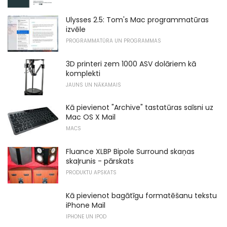
Ulysses 2.5: Tom's Mac programmatūras
izvēle
PROGRAMMATŪRA UN PROGRAMMAS
3D printeri zem 1000 ASV dolāriem kā
komplekti
JAUNS UN NĀKAMAIS
Kā pievienot "Archive" tastatūras saīsni uz
Mac OS X Mail
MACS
Fluance XLBP Bipole Surround skaņas
skaļrunis - pārskats
PRODUKTU APSKATS
Kā pievienot bagātīgu formatēšanu tekstu
iPhone Mail
IPHONE UN IPOD