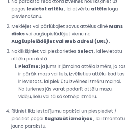
No paraksta redaktora izvēlnes noklikšķiniet uz
pogas
Ievietot attēlu
, lai atvērtu
attēla
loga
pievienošanu.
Meklējiet vai pārlūkojiet savus attēlus cilnē
Mans
disks
vai augšupielādējiet vienu no
Augšupielādējiet vai Web adresi (URL)
.
Noklikšķiniet vai pieskarieties
Select,
lai ievietotu
attēlu parakstā.
Piezīme:
ja jums ir jāmaina attēla izmērs, jo tas
ir pārāk mazs vai liels, izvēlieties attēlu, kad tas
ir ievietots, lai piekļūtu izvēlnes izmēru maiņai.
No turienes jūs varat padarīt attēlu mazu,
vidēju, lielu vai tā sākotnējo izmēru.
Ritiniet līdz iestatījumu apakšai un piespiediet /
piesitiet pogai
Saglabāt izmaiņas
, lai izmantotu
jauno parakstu.