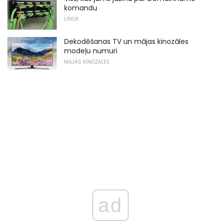
komandu
LINUX
Dekodēšanas TV un mājas kinozāles
modeļu numuri
MĀJAS KINOZĀLES
ad