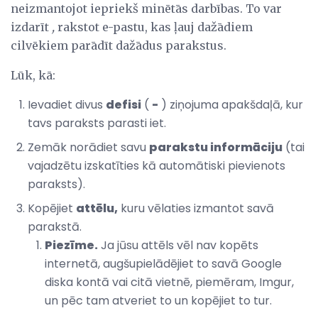
neizmantojot iepriekš minētās darbības. To var
izdarīt
,
rakstot e-pastu, kas ļauj dažādiem
cilvēkiem parādīt dažādus parakstus.
Lūk, kā:
Ievadiet divus
defisi
(
-
) ziņojuma apakšdaļā, kur
tavs paraksts parasti iet.
Zemāk norādiet savu
parakstu informāciju
(tai
vajadzētu izskatīties kā automātiski pievienots
paraksts).
Kopējiet
attēlu,
kuru vēlaties izmantot savā
parakstā.
Piezīme.
Ja jūsu attēls vēl nav kopēts
internetā, augšupielādējiet to savā Google
diska kontā vai citā vietnē, piemēram, Imgur,
un pēc tam atveriet to un kopējiet to tur.