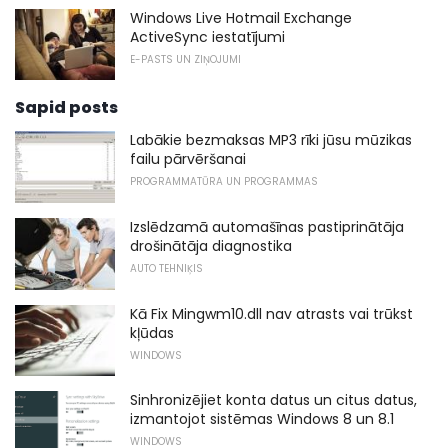
Windows Live Hotmail Exchange
ActiveSync iestatījumi
E-PASTS UN ZIŅOJUMI
Sapid posts
Labākie bezmaksas MP3 rīki jūsu mūzikas
failu pārvēršanai
PROGRAMMATŪRA UN PROGRAMMAS
Izslēdzamā automašīnas pastiprinātāja
drošinātāja diagnostika
AUTO TEHNIĶIS
Kā Fix Mingwm10.dll nav atrasts vai trūkst
kļūdas
WINDOWS
Sinhronizējiet konta datus un citus datus,
izmantojot sistēmas Windows 8 un 8.1
WINDOWS