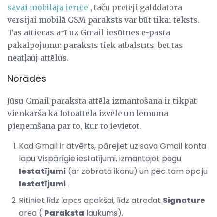
savai mobilajā ierīcē
, taču pretēji galddatora
versijai mobilā GSM paraksts var būt tikai teksts.
Tas attiecas arī uz Gmail iesūtnes e-pasta
pakalpojumu: paraksts tiek atbalstīts, bet tas
neatļauj attēlus.
Norādes
Jūsu Gmail paraksta attēla izmantošana ir tikpat
vienkārša kā fotoattēla izvēle un lēmuma
pieņemšana par to, kur to ievietot.
Kad Gmail ir atvērts, pārejiet uz sava Gmail konta
lapu Vispārīgie iestatījumi, izmantojot pogu
Iestatījumi
(ar zobrata ikonu) un pēc tam opciju
Iestatījumi
.
Ritiniet līdz lapas apakšai, līdz atrodat
Signature
area (
Paraksta
laukums).