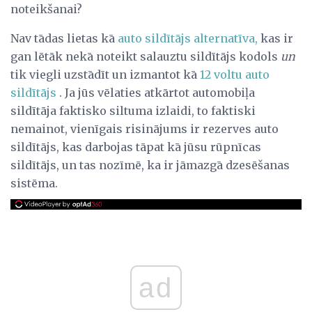
noteikšanai?
Nav tādas lietas kā
auto sildītājs alternatīva,
kas ir
gan lētāk nekā noteikt salauztu sildītājs kodols
un
tik viegli uzstādīt un izmantot kā
12 voltu auto
sildītājs
. Ja jūs vēlaties atkārtot automobiļa
sildītāja faktisko siltuma izlaidi, to faktiski
nemainot, vienīgais risinājums ir rezerves auto
sildītājs, kas darbojas tāpat kā jūsu rūpnīcas
sildītājs, un tas nozīmē, ka ir jāmazgā dzesēšanas
sistēma.
ad