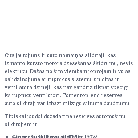
Cits jautājums ir auto nomaiņas sildītāji, kas
izmanto karsto motora dzesēšanas šķidrumu, nevis
elektrību. Dažas no šīm vienībām joprojām ir vājas
salīdzinājumā ar rūpnīcas sistēmu, un citās ir
ventilatora dzinēji, kas nav gandrīz tikpat spēcīgi
kā rūpnīcu ventilatori. Tomēr top-end rezerves
auto sildītāji var izbāzt milzīgu siltuma daudzumu.
Tipiskai jaudai dažāda tipa rezerves automašīnu
sildītājiem ir:
Cigarešu šķiltavu sildītājs:
150W