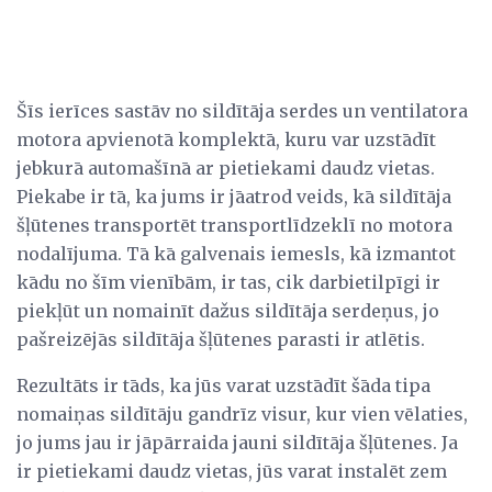
Šīs ierīces sastāv no sildītāja serdes un ventilatora
motora apvienotā komplektā, kuru var uzstādīt
jebkurā automašīnā ar pietiekami daudz vietas.
Piekabe ir tā, ka jums ir jāatrod veids, kā sildītāja
šļūtenes transportēt transportlīdzeklī no motora
nodalījuma. Tā kā galvenais iemesls, kā izmantot
kādu no šīm vienībām, ir tas, cik darbietilpīgi ir
piekļūt un nomainīt dažus sildītāja serdeņus, jo
pašreizējās sildītāja šļūtenes parasti ir atlētis.
Rezultāts ir tāds, ka jūs varat uzstādīt šāda tipa
nomaiņas sildītāju gandrīz visur, kur vien vēlaties,
jo jums jau ir jāpārraida jauni sildītāja šļūtenes. Ja
ir pietiekami daudz vietas, jūs varat instalēt zem