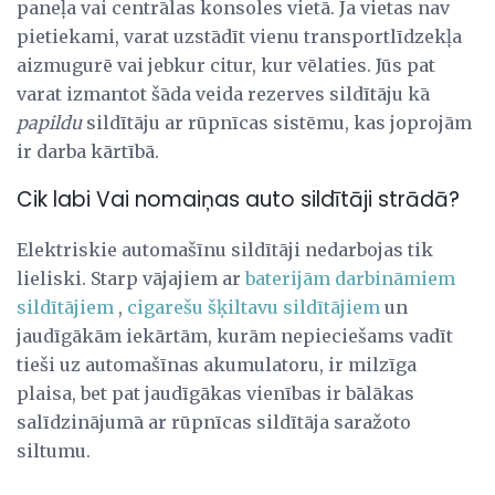
paneļa vai centrālas konsoles vietā. Ja vietas nav
pietiekami, varat uzstādīt vienu transportlīdzekļa
aizmugurē vai jebkur citur, kur vēlaties. Jūs pat
varat izmantot šāda veida rezerves sildītāju kā
papildu
sildītāju ar rūpnīcas sistēmu, kas joprojām
ir darba kārtībā.
Cik labi Vai nomaiņas auto sildītāji strādā?
Elektriskie automašīnu sildītāji nedarbojas tik
lieliski. Starp vājajiem ar
baterijām darbināmiem
sildītājiem
,
cigarešu šķiltavu sildītājiem
un
jaudīgākām iekārtām, kurām nepieciešams vadīt
tieši uz automašīnas akumulatoru, ir milzīga
plaisa, bet pat jaudīgākas vienības ir bālākas
salīdzinājumā ar rūpnīcas sildītāja saražoto
siltumu.