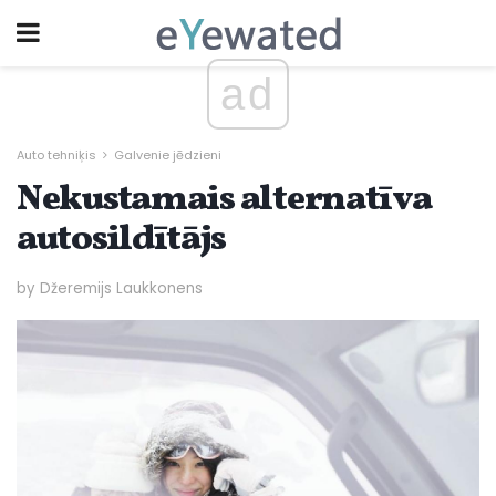
ad
Auto tehniķis
Galvenie jēdzieni
Nekustamais alternatīva
autosildītājs
by Džeremijs Laukkonens