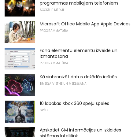
programmas mobilajiem telefoniem
SOCIĀLIE MĒDIJI
Microsoft Office Mobile App Apple Devices
PROGRAMMATŪRA
Fona elementu elementu izveide un
izmantošana
PROGRAMMATŪRA
Kā sinhronizēt datus dažādās ierīcēs
TĪMEKĻA VIETNE UN MEKLĒŠANA
10 labākās Xbox 360 spēļu spēles
SPĒLE
Apskatiet GM informācijas un izklaides
sistēmas Intellilink