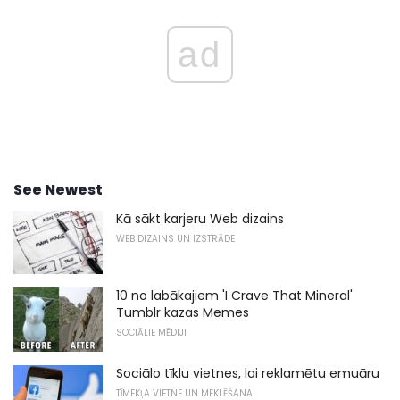
ad
See Newest
Kā sākt karjeru Web dizains
WEB DIZAINS UN IZSTRĀDE
10 no labākajiem 'I Crave That Mineral'
Tumblr kazas Memes
SOCIĀLIE MĒDIJI
Sociālo tīklu vietnes, lai reklamētu emuāru
TĪMEKĻA VIETNE UN MEKLĒŠANA