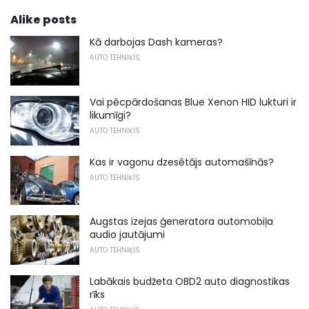
Alike posts
Kā darbojas Dash kameras?
AUTO TEHNIĶIS
Vai pēcpārdošanas Blue Xenon HID lukturi ir
likumīgi?
AUTO TEHNIĶIS
Kas ir vagonu dzesētājs automašīnās?
AUTO TEHNIĶIS
Augstas izejas ģeneratora automobiļa
audio jautājumi
AUTO TEHNIĶIS
Labākais budžeta OBD2 auto diagnostikas
rīks