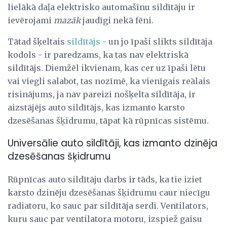
lielākā daļa elektrisko automašīnu sildītāju ir
ievērojami
mazāk
jaudīgi nekā fēni.
Tātad šķeltais
sildītājs
- un jo īpaši slikts sildītāja
kodols - ir paredzams, ka tas nav elektriskā
sildītājs. Diemžēl ikvienam, kas cer uz īpaši lētu
vai viegli salabot, tas nozīmē, ka vienīgais reālais
risinājums, ja nav pareizi nošķelta sildītāja, ir
aizstājējs auto sildītājs, kas izmanto karsto
dzesēšanas šķidrumu, tāpat kā rūpnīcas sistēmu.
Universālie auto sildītāji, kas izmanto dzinēja
dzesēšanas šķidrumu
Rūpnīcas auto sildītāju darbs ir tāds, ka tie iziet
karsto dzinēju dzesēšanas šķidrumu caur niecīgu
radiatoru, ko sauc par sildītāja serdi. Ventilators,
kuru sauc par ventilatora motoru, izspiež gaisu