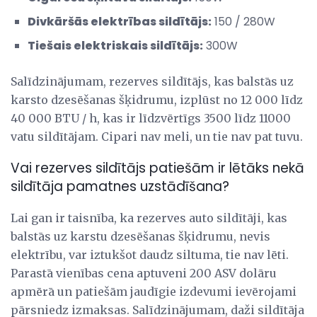
Divkāršās elektrības sildītājs:
150 / 280W
Tiešais elektriskais sildītājs:
300W
Salīdzinājumam, rezerves sildītājs, kas balstās uz
karsto dzesēšanas šķidrumu, izplūst no 12 000 līdz
40 000 BTU / h, kas ir līdzvērtīgs 3500 līdz 11000
vatu sildītājam. Cipari nav meli, un tie nav pat tuvu.
Vai rezerves sildītājs patiešām ir lētāks nekā
sildītāja pamatnes uzstādīšana?
Lai gan ir taisnība, ka rezerves auto sildītāji, kas
balstās uz karstu dzesēšanas šķidrumu, nevis
elektrību, var iztukšot daudz siltuma, tie nav lēti.
Parastā vienības cena aptuveni 200 ASV dolāru
apmērā un patiešām jaudīgie izdevumi ievērojami
pārsniedz izmaksas. Salīdzinājumam, daži sildītāja