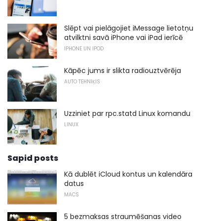
Slēpt vai pielāgojiet iMessage lietotņu
atvilktni savā iPhone vai iPad ierīcē
IPHONE UN IPOD
Kāpēc jums ir slikta radiouztvērēja
AUTO TEHNIĶIS
Uzziniet par rpc.statd Linux komandu
LINUX
Sapid posts
Kā dublēt iCloud kontus un kalendāra
datus
MACS
5 bezmaksas straumēšanas video