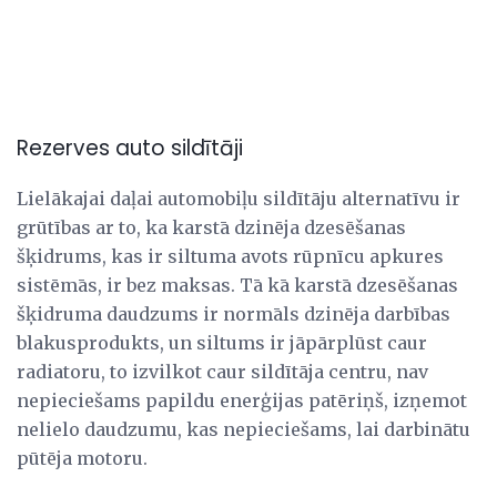
Rezerves auto sildītāji
Lielākajai daļai automobiļu sildītāju alternatīvu ir
grūtības ar to, ka karstā dzinēja dzesēšanas
šķidrums, kas ir siltuma avots rūpnīcu apkures
sistēmās, ir bez maksas. Tā kā karstā dzesēšanas
šķidruma daudzums ir normāls dzinēja darbības
blakusprodukts, un siltums ir jāpārplūst caur
radiatoru, to izvilkot caur sildītāja centru, nav
nepieciešams papildu enerģijas patēriņš, izņemot
nelielo daudzumu, kas nepieciešams, lai darbinātu
pūtēja motoru.