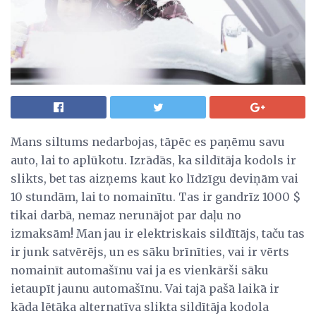
Mans siltums nedarbojas, tāpēc es paņēmu savu
auto, lai to aplūkotu. Izrādās, ka sildītāja kodols ir
slikts, bet tas aizņems kaut ko līdzīgu deviņām vai
10 stundām, lai to nomainītu. Tas ir gandrīz 1000 $
tikai darbā, nemaz nerunājot par daļu no
izmaksām! Man jau ir elektriskais sildītājs, taču tas
ir junk satvērējs, un es sāku brīnīties, vai ir vērts
nomainīt automašīnu vai ja es vienkārši sāku
ietaupīt jaunu automašīnu. Vai tajā pašā laikā ir
kāda lētāka alternatīva slikta sildītāja kodola