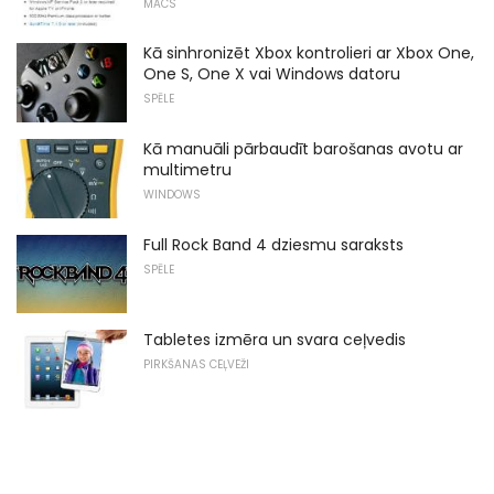
MACS
Kā sinhronizēt Xbox kontrolieri ar Xbox One,
One S, One X vai Windows datoru
SPĒLE
Kā manuāli pārbaudīt barošanas avotu ar
multimetru
WINDOWS
Full Rock Band 4 dziesmu saraksts
SPĒLE
Tabletes izmēra un svara ceļvedis
PIRKŠANAS CEĻVEŽI