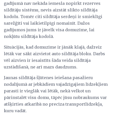
gadījumā nav nekāda iemesla nopirkt rezerves
sildītāju sistēmu, nevis aizstāt slikto sildītāja
kodolu. Tomēr citi sildītāja serdeņi ir smieklīgi
sarežģīti vai laikietilpīgi nomainīt. Dažos
gadījumos jums ir jāvelk visa domuzīme, lai
nokļūtu sildītāja kodolā.
Situācijās, kad domuzīme ir jānāk klajā, dažreiz
lētāk var sākt aizvietot auto sildītāja bloku. Darbs
vēl aizvien ir iesaistīts šāda veida sildītāja
uzstādīšanā, ne arī mazs daudzums.
Jaunas sildītāja šļūtenes ieiešana pasažieru
nodalījumā ar jebkādiem vajadzīgajiem līdzekļiem
parasti ir vieglāk vai lētāk, nekā velkot un
pārinstalēt visu domu, tāpēc jūsu nobraukums var
atšķirties atkarībā no precīza transportlīdzekļa,
kuru vadāt.