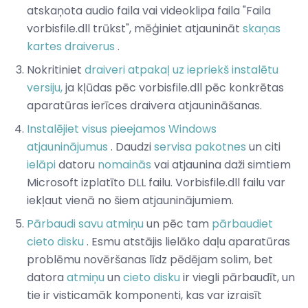
atskaņota audio faila vai videoklipa faila "Faila
vorbisfile.dll trūkst", mēģiniet atjaunināt
skaņas
kartes
draiverus
.
Nokritiniet
draiveri atpakaļ uz iepriekš instalētu
versiju,
ja kļūdas pēc vorbisfile.dll pēc konkrētas
aparatūras ierīces draivera atjaunināšanas.
Instalējiet visus pieejamos Windows
atjauninājumus
. Daudzi
servisa pakotnes
un citi
ielāpi
datoru
nomainās
vai atjaunina daži simtiem
Microsoft izplatīto DLL failu. Vorbisfile.dll failu var
iekļaut vienā no šiem atjauninājumiem.
Pārbaudi savu atmiņu
un pēc tam
pārbaudiet
cieto disku
. Esmu atstājis lielāko daļu aparatūras
problēmu novēršanas līdz pēdējam solim, bet
datora
atmiņu
un
cieto disku
ir viegli pārbaudīt, un
tie ir visticamāk komponenti, kas var izraisīt