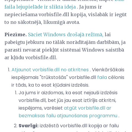
faila lejupielāde ir slikta ideja
. Ja jums ir
nepieciešama vorbisfile.dll kopija, vislabāk ir iegūt
to no sākotnējā, likumīgā avota.
Piezīme.
Sāciet Windows drošajā režīmā,
lai
pabeigtu jebkuru no tālāk norādītajām darbībām, ja
parasti nevarat piekļūt sistēmai Windows saistībā
ar kļūdu vorbisfile.dll.
Atjaunot vorbisfile.dll no atkritnes
. Vienkāršākais
iespējamais "trūkstošās" vorbisfile.dll
faila
cēlonis
ir tāds, ka to esat kļūdaini izdzēsis.
Ja jums ir aizdomas, ka esat nejauši izdzēsis
vorbisfile.dll, bet jūs jau esat iztīrījis atkritni,
iespējams, varēsiet
atgūt vorbisfile.dll ar
bezmaksas failu atjaunošanas programmu
.
Svarīgi:
izdzēstā vorbisfile.dll kopija ar failu