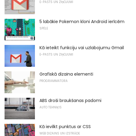
E-PASTS UN ZIŅOJUMI
5 labākie Pokemon kloni Android ierīcēm
SPĒLE
Kā ieteikt funkciju vai uzlabojumu Gmail
E-PASTS UN ZIŅOJUMI
Grafiskā dizaina elementi
PROGRAMMATŪRA
ABS droši braukšanas padomi
AUTO TEHNIĶIS
Kā ievilkt punktus ar CSS
WEB DIZAINS UN IZSTRĀDE