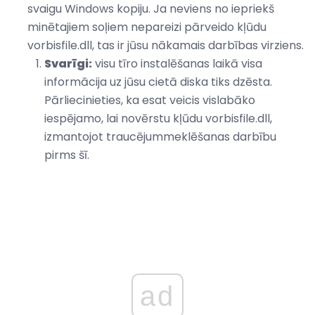
svaigu Windows kopiju. Ja neviens no iepriekš
minētajiem soļiem nepareizi pārveido kļūdu
vorbisfile.dll, tas ir jūsu nākamais darbības virziens.
Svarīgi:
visu tīro instalēšanas laikā visa
informācija uz jūsu cietā diska tiks dzēsta.
Pārliecinieties, ka esat veicis vislabāko
iespējamo, lai novērstu kļūdu vorbisfile.dll,
izmantojot traucējummeklēšanas darbību
pirms šī.
ad