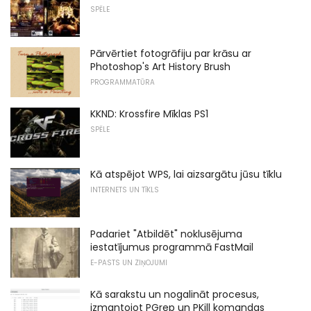
SPĒLE
Pārvērtiet fotogrāfiju par krāsu ar
Photoshop's Art History Brush
PROGRAMMATŪRA
KKND: Krossfire Mīklas PS1
SPĒLE
Kā atspējot WPS, lai aizsargātu jūsu tīklu
INTERNETS UN TĪKLS
Padariet "Atbildēt" noklusējuma
iestatījumus programmā FastMail
E-PASTS UN ZIŅOJUMI
Kā sarakstu un nogalināt procesus,
izmantojot PGrep un PKill komandas