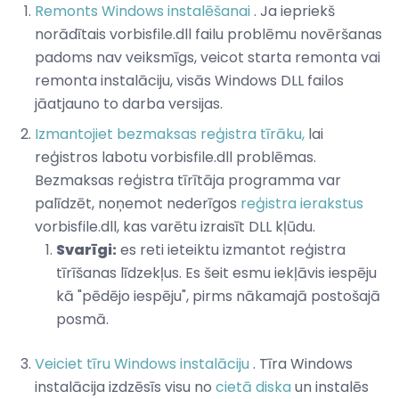
Remonts Windows instalēšanai
. Ja iepriekš
norādītais vorbisfile.dll failu problēmu novēršanas
padoms nav veiksmīgs, veicot starta remonta vai
remonta instalāciju, visās Windows DLL failos
jāatjauno to darba versijas.
Izmantojiet bezmaksas reģistra tīrāku,
lai
reģistros labotu vorbisfile.dll problēmas.
Bezmaksas reģistra tīrītāja programma var
palīdzēt, noņemot nederīgos
reģistra ierakstus
vorbisfile.dll, kas varētu izraisīt DLL kļūdu.
Svarīgi:
es reti ieteiktu izmantot reģistra
tīrīšanas līdzekļus. Es šeit esmu iekļāvis iespēju
kā "pēdējo iespēju", pirms nākamajā postošajā
posmā.
Veiciet tīru Windows instalāciju
. Tīra Windows
instalācija izdzēsīs visu no
cietā diska
un instalēs