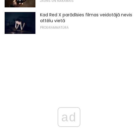
JAUNS UN NĀKAMAIS
Kad Red X parādīsies filmas veidotājā nevis
attēlu vietā
PROGRAMMATŪRA
ad