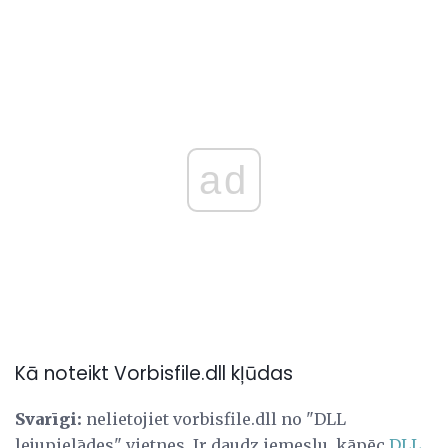
ad
Kā noteikt Vorbisfile.dll kļūdas
Svarīgi:
nelietojiet vorbisfile.dll no "DLL
lejupielādes" vietnes. Ir daudz iemeslu, kāpēc
DLL