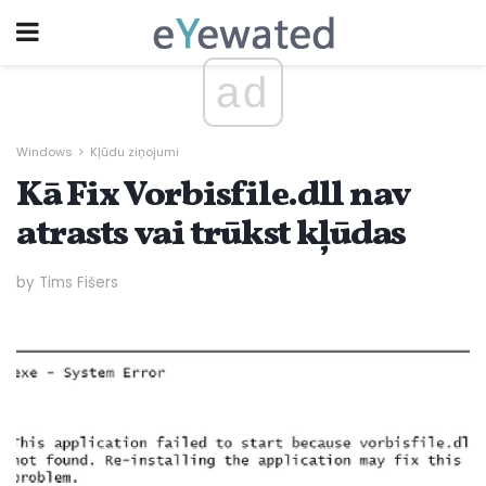
ad
Windows
Kļūdu ziņojumi
Kā Fix Vorbisfile.dll nav
atrasts vai trūkst kļūdas
by Tims Fišers