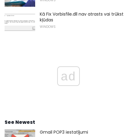
WINDOWS
Kā Fix Vorbisfile.dll nav atrasts vai trūkst
kļūdas
WINDOWS
ad
See Newest
Gmail POP3 iestatījumi