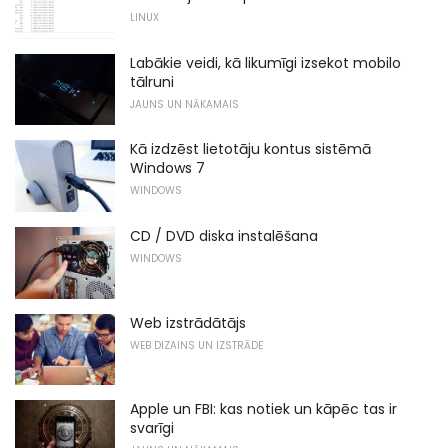
LINUX
Labākie veidi, kā likumīgi izsekot mobilo
tālruni
JAUNS UN NĀKAMAIS
Kā izdzēst lietotāju kontus sistēmā
Windows 7
WINDOWS
CD / DVD diska instalēšana
WINDOWS
Web izstrādātājs
WEB DIZAINS UN IZSTRĀDE
Apple un FBI: kas notiek un kāpēc tas ir
svarīgi