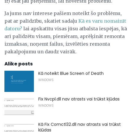
ir) esat jau pieņēmuši, lai novērstu problēmu.
Ja jums nav interese pašiem noteikt šo problēmu,
pat ar palīdzību, skatiet sadaļu
Kā es varu nomainīt
datoru?
lai apskatītu visas jūsu atbalsta iespējas, kā
arī palīdzētu visam, piemēram, aprēķināt remonta
izmaksas, noņemt failus, izvēlēties remonta
pakalpojumu un daudz vairāk.
Alike posts
Kā noteikt Blue Screen of Death
WINDOWS
Fix Nvcpl.dll nav atrasts vai trūkst kļūdas
WINDOWS
Kā Fix Comctl32.dll nav atrasts vai trūkst
kļūdas