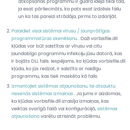
atkopšanas programmu ir gudra ideja tikai tad,
ja esat pārliecināts, ka pats esat izdzēsis failu
un ka tas pareizi strādāja, pirms to izdarījāt.
Palaidiet visai sistēmai vīrusu / ļaunprātīgas
programmatūras skenēšanu
. Daži vorbisfile.dll
kļūdas var būt saistītas ar vīrusu vai citu
ļaundabīgo programmu infekciju jūsu datorā, kas
ir bojāts DLL fails. Iespējams, ka kļūdas vorbisfile.dll
kļūda, ko jūs redzat, ir saistīta ar naidīgu
programmu, kas tiek maskēta kā fails.
Izmantojiet sistēmas atjaunošanu, lai atsauktu
nesenās sistēmas izmaiņas
. Ja jums ir aizdomas,
ka kļūdas vorbisfile.dll izraisīja izmaiņas, kas
veiktas svarīgā failā vai konfigurācijā,
sistēmas
atjaunošana
varētu atrisināt problēmu.