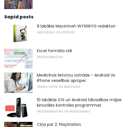
Sapid posts
9 labākie Macintosh WYSIWYG redaktori
WEB DIZAINS UN IZSTRĀDE
Excel formāta stili
PROGRAMMATŪRA
Medicīnas lietotņu izstrāde - Android Vs.
iPhone veselības aprūpei
TĪMEKĻA VIETNE UN MEKLĒŠANA
10 labākās iOS un Android tālvadības mājas
kinozāles kontroles programmas
PROGRAMMATŪRA UN PROGRAMMAS
Cīņa par 2. PlayStation