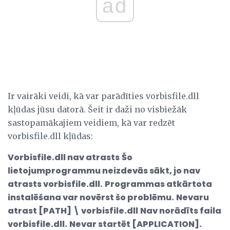
ad
Ir vairāki veidi, kā var parādīties vorbisfile.dll
kļūdas jūsu datorā. Šeit ir daži no visbiežāk
sastopamākajiem veidiem, kā var redzēt
vorbisfile.dll kļūdas:
Vorbisfile.dll nav atrasts
Šo
lietojumprogrammu neizdevās sākt, jo nav
atrasts vorbisfile.dll.
Programmas atkārtota
instalēšana var novērst šo problēmu.
Nevaru
atrast [PATH] \ vorbisfile.dll
Nav norādīts faila
vorbisfile.dll.
Nevar startēt [APPLICATION].