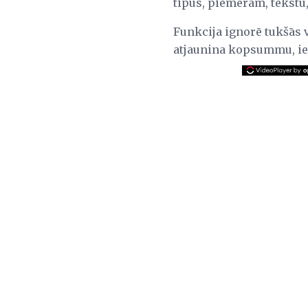
tipus, piemēram, tekstu,
Funkcija ignorē tukšās v
atjaunina kopsummu, ie