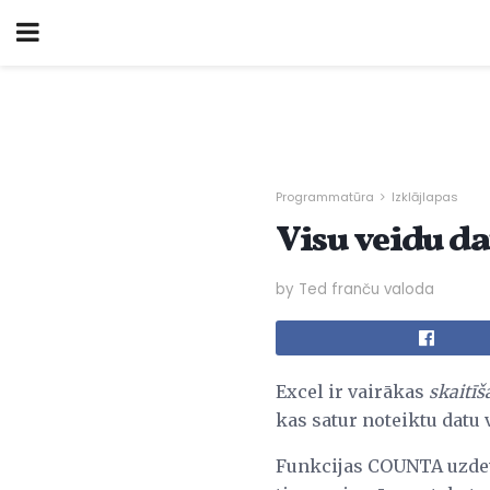
Programmatūra
Izklājlapas
Visu veidu d
by Ted franču valoda
Excel ir vairākas
skaitīš
kas satur noteiktu datu 
Funkcijas COUNTA uzdevum