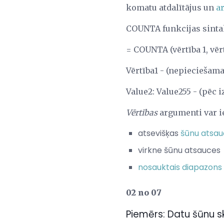
komatu atdalītājus un
a
COUNTA funkcijas sintak
= COUNTA (vērtība 1, vērtī
Vērtība1 - (nepieciešama
Value2: Value255 - (pēc i
Vērtības
argumenti var ie
atsevišķas
šūnu atsau
virkne šūnu atsauces
nosauktais diapazons
02 no 07
Piemērs: Datu šūnu 