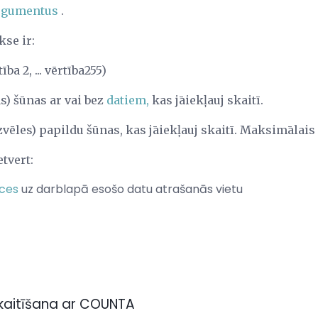
rgumentus
.
se ir:
ba 2, ... vērtība255)
s) šūnas ar vai bez
datiem,
kas jāiekļauj skaitī.
zvēles) papildu šūnas, kas jāiekļauj skaitī. Maksimālais 
tvert:
ces
uz darblapā esošo datu atrašanās vietu
skaitīšana ar COUNTA