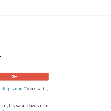
l
o
diapazonu
šūnu skaitu,
 ir, tas satur dažus datu