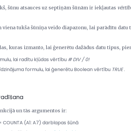
iekš, šūnu atsauces uz septiņām šūnām ir iekļautas
vērtīb
n viena tukša šūniņa veido diapazonu, lai parādītu datu 
las, kuras izmanto, lai ģenerētu dažādus datu tipus, pi
ulu, lai radītu kļūdas vērtību
# DIV / 0!
īdzinājuma formulu, lai ģenerētu Boolean vērtību
TRUE
.
vadīšana
nkcijā un tās argumentos ir:
u: = COUNTA (A1: A7) darblapas šūnā