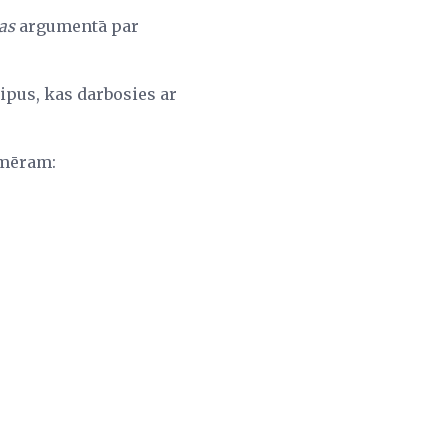
as
argumentā par
tipus, kas darbosies ar
emēram: