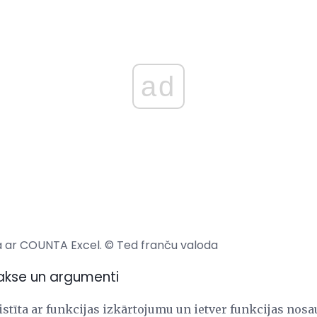
ad
na ar COUNTA Excel. © Ted franču valoda
takse un argumenti
istīta ar funkcijas izkārtojumu un ietver funkcijas no