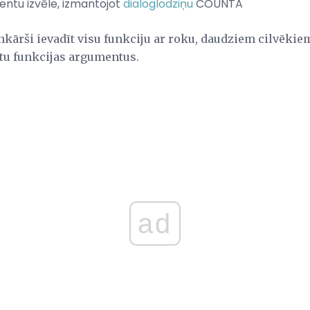
entu izvēle, izmantojot
dialoglodziņu
COUNTA
nkārši ievadīt visu funkciju ar roku, daudziem cilvēkie
ītu funkcijas argumentus.
ad