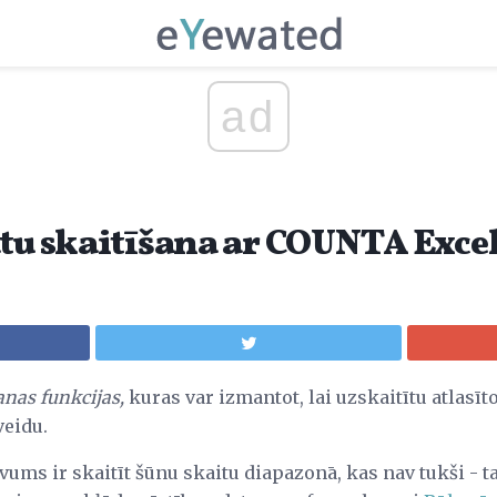
ad
atu skaitīšana ar COUNTA Exce
anas funkcijas,
kuras var izmantot, lai uzskaitītu atlasīt
veidu.
s ir skaitīt šūnu skaitu diapazonā, kas nav tukši - tas