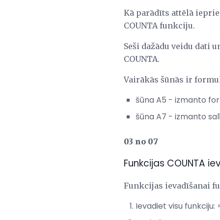
Kā parādīts attēlā iepr
COUNTA funkciju.
Seši dažādu veidu dati u
COUNTA.
Vairākās šūnās ir formu
šūna A5 - izmanto form
šūna A7 - izmanto sal
03 no 07
Funkcijas COUNTA ie
Funkcijas ievadīšanai fu
Ievadiet visu funkcij