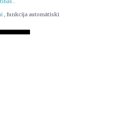
tības
.
ai
, funkcija automātiski