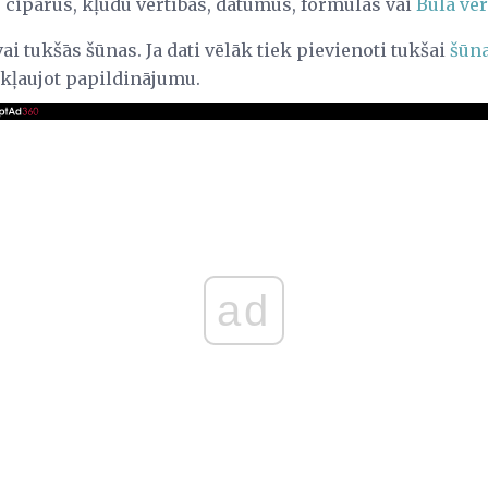
 ciparus, kļūdu vērtības, datumus, formulas vai
Būla vēr
ai tukšās šūnas. Ja dati vēlāk tiek pievienoti tukšai
šūn
kļaujot papildinājumu.
ad